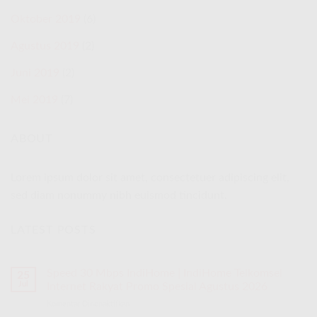
Oktober 2019
(6)
Agustus 2019
(2)
Juni 2019
(2)
Mei 2019
(7)
ABOUT
Lorem ipsum dolor sit amet, consectetuer adipiscing elit,
sed diam nonummy nibh euismod tincidunt.
LATEST POSTS
Speed 30 Mbps IndiHome | IndiHome Telkomsel
25
Jul
Internet Rakyat Promo Spesial Agustus 2026
Komentar Dinonaktifkan
pada
Speed