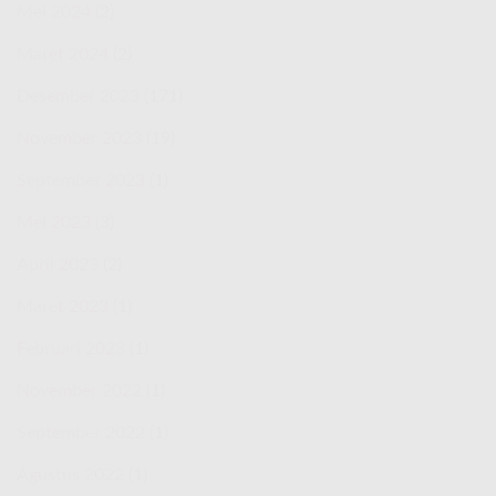
Mei 2024
(2)
Maret 2024
(2)
Desember 2023
(171)
November 2023
(19)
September 2023
(1)
Mei 2023
(3)
April 2023
(2)
Maret 2023
(1)
Februari 2023
(1)
November 2022
(1)
September 2022
(1)
Agustus 2022
(1)