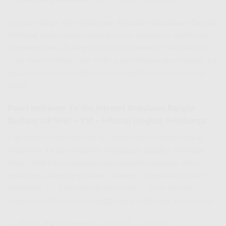
Dengan
Harga WiFi IndiHome Perbulan Kepulauan Bangka
Belitung
yang sangat terjangkau ini, Anda bisa menikmati
streaming film 4K tanpa buffering, download file puluhan
Giga dalam sekejap, dan main game dengan ping rendah. Ini
adalah investasi terbaik untuk produktivitas dan hiburan
Anda.
Paket IndiHome TV dan Internet Kepulauan Bangka
Belitung (2P WiFi + TV) – Hiburan Lengkap Sekeluarga
Ciptakan bioskop pribadi di rumah Anda! Dengan
Paket
IndiHome Tv Dan Internet Kepulauan Bangka Belitung
,
Anda tidak hanya mendapatkan koneksi internet dewa,
tetapi juga akses ke puluhan channel TV berkualitas dari
IndiHome TV. Tontonan film box office, serial favorit,
tayangan edukasi anak, hingga siaran olahraga, semua ada!
WiFi + TV 30 Mbps:
Rp 340.000,- per bulan