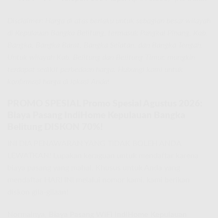
Disclaimer: Harga di atas berlaku untuk sebagian besar wilayah
di Kepulauan Bangka Belitung, termasuk Pangkal Pinang, Kab.
Bangka, Bangka Barat, Bangka Selatan, dan Bangka Tengah.
Untuk wilayah Kab. Belitung dan Belitung Timur, mungkin
terdapat sedikit perbedaan harga. Hubungi kami untuk
konfirmasi harga di lokasi Anda!
PROMO SPESIAL Promo Spesial Agustus 2026:
Biaya Pasang IndiHome Kepulauan Bangka
Belitung DISKON 70%!
INI DIA PENAWARAN YANG TIDAK BOLEH ANDA
LEWATKAN! Lupakan keraguan untuk mendaftar karena
biaya pasang yang mahal. Khusus untuk Anda yang
mendaftar HARI INI melalui nomor kami, kami berikan
diskon gila-gilaan!
Normalnya,
Biaya Pasang WiFi IndiHome Kepulauan