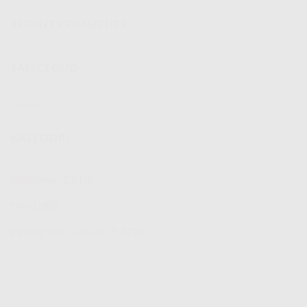
30
Mbps
RECENT COMMENTS
IndiHome
|
IndiHome
TAG CLOUD
Telkomsel
Internet
Rakyat
Promo
IndiHome
Spesial
Agustus
KATEGORI
2026
IndiHome
(2,510)
ISPs
(190)
Pasang WiFi Murah
(1,473)