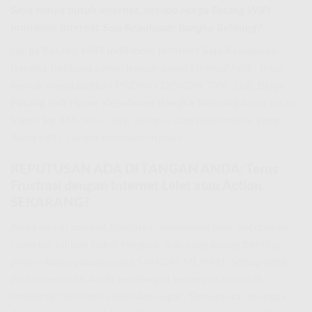
Saya hanya butuh internet, berapa Harga Pasang WiFi
IndiHome Internet Saja Kepulauan Bangka Belitung?
Harga Pasang WiFi IndiHome Internet Saja Kepulauan
Bangka Belitung
sama dengan paket lainnya! Anda tetap
berhak mendapatkan PROMO DISKON 70%. Jadi,
Biaya
Pasang Indi Home Kepulauan Bangka Belitung
Anda tetap
hanya Rp 166.500,- saja, terlepas dari paket mana yang
Anda pilih. Sangat menguntungkan!
KEPUTUSAN ADA DI TANGAN ANDA: Terus
Frustrasi dengan Internet Lelet atau Action
SEKARANG?
Anda sudah melihat buktinya. Jangkauan luas, kecepatan
superior, pilihan paket lengkap, dan yang paling penting,
promo biaya pasang yang SANGAT MURAH. Setiap detik
Anda menunda, Anda kehilangan kesempatan untuk
menikmati internet stabil dan cepat. Sementara tetangga