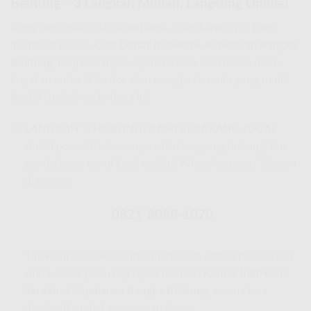
Belitung – 3 Langkah Mudah, Langsung Online!
Kami tahu waktu Anda berharga. Oleh karena itu, kami
membuat proses
Cara Daftar IndiHome Kepulauan Bangka
Belitung
menjadi sangat cepat, mudah, dan bebas ribet.
Lupakan antre di kantor atau mengisi formulir yang rumit.
Ikuti 3 langkah sederhana ini:
LANGKAH 1: HUBUNGI KAMI SEKARANG JUGA!
Ambil ponsel Anda, simpan, lalu langsung hubungi tim
pendaftaran resmi kami melalui WhatsApp atau Telepon
di nomor:
0821-8088-1070
Tim kami siap 24/7 untuk menjawab semua pertanyaan
Anda. Tidak perlu lagi repot mencari
Kantor IndiHome
Terdekat Kepulauan Bangka Belitung
, semua bisa
diselesaikan dari genggaman Anda.