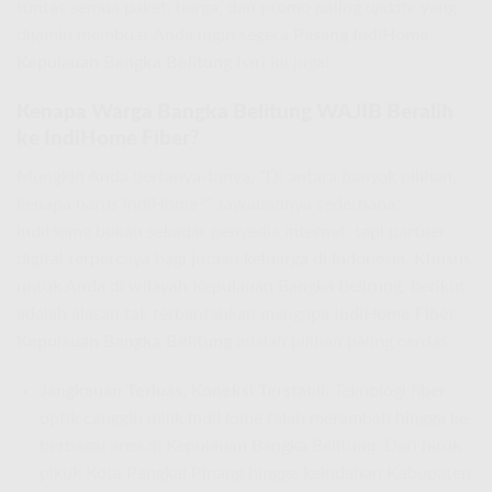
tuntas semua paket, harga, dan promo paling
update
yang
dijamin membuat Anda ingin segera
Pasang IndiHome
Kepulauan Bangka Belitung
hari ini juga!
Kenapa Warga Bangka Belitung WAJIB Beralih
ke IndiHome Fiber?
Mungkin Anda bertanya-tanya, “Di antara banyak pilihan,
kenapa harus IndiHome?” Jawabannya sederhana:
IndiHome bukan sekadar penyedia internet, tapi partner
digital terpercaya bagi jutaan keluarga di Indonesia. Khusus
untuk Anda di wilayah Kepulauan Bangka Belitung, berikut
adalah alasan tak terbantahkan mengapa
IndiHome Fiber
Kepulauan Bangka Belitung
adalah pilihan paling cerdas.
Jangkauan Terluas, Koneksi Terstabil:
Teknologi fiber
optik canggih milik IndiHome telah merambah hingga ke
berbagai area di Kepulauan Bangka Belitung. Dari hiruk
pikuk Kota Pangkal Pinang hingga keindahan Kabupaten