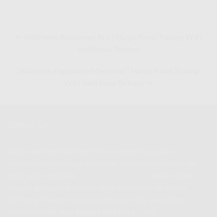
← IndiHome Kepulauan Aru | Harga Paket Pasang WiFi
IndiHome Terbaru
IndiHome Kepulauan Mentawai | Harga Paket Pasang
WiFi IndiHome Terbaru →
ABOUT US
Kami marketing IndiHome Telkom menerima layanan
pendaftaran pemasangan IndiHome secara online mudah dan
cepat serta info daftar
harga paket indihome
untuk keluhan
ataupun gangguan IndiHome silahkan hubungi call center
IndiHome di nomor
(
cek di google untuk kode area telepon
IndiHome
)
kode area telepon IndiHome
+ 147