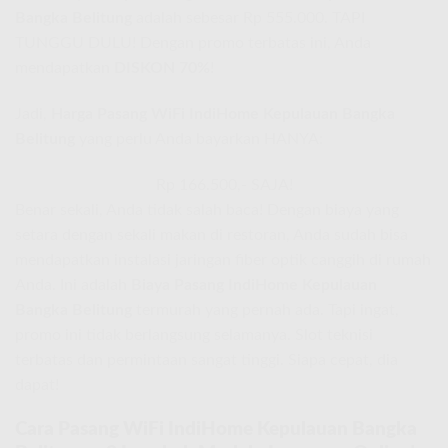
Bangka Belitung
adalah sebesar Rp 555.000. TAPI
TUNGGU DULU! Dengan promo terbatas ini, Anda
mendapatkan
DISKON 70%
!
Jadi,
Harga Pasang WiFi IndiHome Kepulauan Bangka
Belitung
yang perlu Anda bayarkan HANYA:
Rp 166.500,- SAJA!
Benar sekali, Anda tidak salah baca! Dengan biaya yang
setara dengan sekali makan di restoran, Anda sudah bisa
mendapatkan instalasi jaringan fiber optik canggih di rumah
Anda. Ini adalah
Biaya Pasang IndiHome Kepulauan
Bangka Belitung
termurah yang pernah ada. Tapi ingat,
promo ini tidak berlangsung selamanya. Slot teknisi
terbatas dan permintaan sangat tinggi. Siapa cepat, dia
dapat!
Cara Pasang WiFi IndiHome Kepulauan Bangka