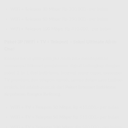
WiFi + Telepon 30 Mbps:
Rp 300.000,- per bulan
WiFi + Telepon 50 Mbps:
Rp 350.000,- per bulan
WiFi + Telepon 100 Mbps:
Rp 410.000,- per bulan
Paket 3P (WiFi + TV + Telepon) – Solusi Ultimate All-in-
One!
Kenapa harus pilih-pilih jika Anda bisa mendapatkan
semuanya? Nikmati pengalaman digital terlengkap dengan
paket 3-in-1 dari IndiHome. Internet super cepat, tayangan
TV premium, dan telepon rumah, semua dalam satu tagihan
praktis. Ini adalah puncak dari
Paket Internet IndiHome
Kepulauan Bangka Belitung
.
WiFi + TV + Telepon 30 Mbps:
Rp 410.000,- per bulan
WiFi + TV + Telepon 50 Mbps:
Rp 515.000,- per bulan
WiFi + TV + Telepon 100 Mbps:
Rp 590.000,- per bulan