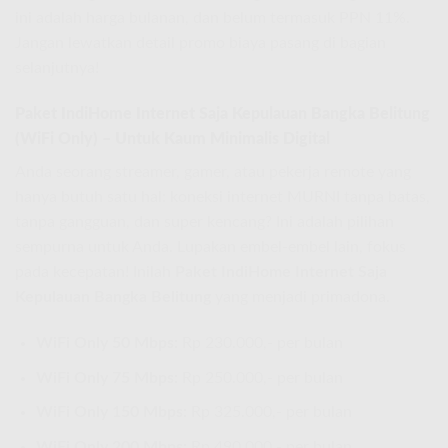
ini adalah harga bulanan, dan belum termasuk PPN 11%.
Jangan lewatkan detail promo biaya pasang di bagian
selanjutnya!
Paket IndiHome Internet Saja Kepulauan Bangka Belitung
(WiFi Only) – Untuk Kaum Minimalis Digital
Anda seorang streamer, gamer, atau pekerja remote yang
hanya butuh satu hal: koneksi internet MURNI tanpa batas,
tanpa gangguan, dan super kencang? Ini adalah pilihan
sempurna untuk Anda. Lupakan embel-embel lain, fokus
pada kecepatan! Inilah
Paket IndiHome Internet Saja
Kepulauan Bangka Belitung
yang menjadi primadona.
WiFi Only 50 Mbps:
Rp 230.000,- per bulan
WiFi Only 75 Mbps:
Rp 250.000,- per bulan
WiFi Only 150 Mbps:
Rp 325.000,- per bulan
WiFi Only 200 Mbps:
Rp 490.000,- per bulan