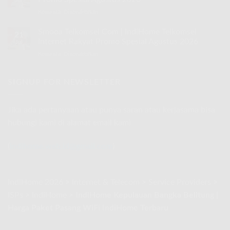
Jul
|
Rakyat
Komentar Dinonaktifkan
pada
IndiHome
Promo
Smooa
Telkomsel
Spesial
Tsel
Smooa Telkomsel Com | IndiHome Telkomsel
Internet
Agustus
21
|
Rakyat
Internet Rakyat Promo Spesial Agustus 2026
2026
Jul
IndiHome
Promo
Komentar Dinonaktifkan
pada
Telkomsel
Spesial
Smooa
Internet
Agustus
Telkomsel
Rakyat
2026
Com
SIGNUP FOR NEWSLETTER
Promo
|
Spesial
IndiHome
Agustus
Telkomsel
2026
Jika ada pertanyaan atau punya saran atau kerjasama bisa
Internet
hubungi kami di alamat email kami
Rakyat
Promo
Spesial
(
indihome.web.id@gmail.com
)
Agustus
2026
IndiHome 2026
>
Internet & Telecom
>
Service Providers
>
ISPs
>
IndiHome
>
IndiHome Kepulauan Bangka Belitung |
Harga Paket Pasang WiFi IndiHome Terbaru