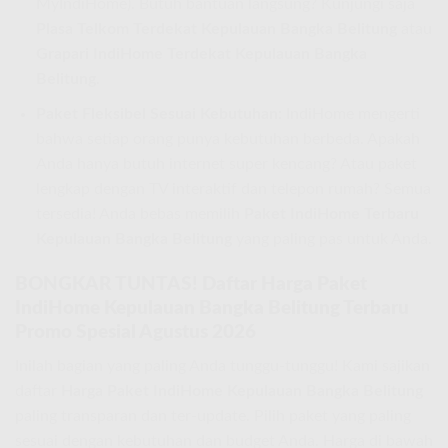
MyIndiHome). Butuh bantuan langsung? Kunjungi saja
Plasa Telkom Terdekat Kepulauan Bangka Belitung
atau
Grapari IndiHome Terdekat Kepulauan Bangka
Belitung
.
Paket Fleksibel Sesuai Kebutuhan:
IndiHome mengerti
bahwa setiap orang punya kebutuhan berbeda. Apakah
Anda hanya butuh internet super kencang? Atau paket
lengkap dengan TV interaktif dan telepon rumah? Semua
tersedia! Anda bebas memilih
Paket IndiHome Terbaru
Kepulauan Bangka Belitung
yang paling pas untuk Anda.
BONGKAR TUNTAS! Daftar Harga Paket
IndiHome Kepulauan Bangka Belitung Terbaru
Promo Spesial Agustus 2026
Inilah bagian yang paling Anda tunggu-tunggu! Kami sajikan
daftar
Harga Paket IndiHome Kepulauan Bangka Belitung
paling transparan dan ter-update. Pilih paket yang paling
sesuai dengan kebutuhan dan budget Anda. Harga di bawah