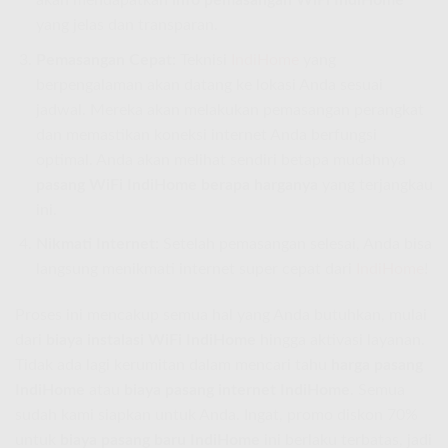
akan mendapatkan
info pemasangan WiFi IndiHome
yang jelas dan transparan.
Pemasangan Cepat:
Teknisi
IndiHome
yang
berpengalaman akan datang ke lokasi Anda sesuai
jadwal. Mereka akan melakukan pemasangan perangkat
dan memastikan koneksi internet Anda berfungsi
optimal. Anda akan melihat sendiri betapa mudahnya
pasang WiFi IndiHome berapa harganya
yang terjangkau
ini.
Nikmati Internet:
Setelah pemasangan selesai, Anda bisa
langsung menikmati internet super cepat dari
IndiHome
!
Proses ini mencakup semua hal yang Anda butuhkan, mulai
dari
biaya instalasi WiFi IndiHome
hingga aktivasi layanan.
Tidak ada lagi kerumitan dalam mencari tahu
harga pasang
IndiHome
atau
biaya pasang internet IndiHome
. Semua
sudah kami siapkan untuk Anda. Ingat, promo diskon 70%
untuk
biaya pasang baru IndiHome
ini berlaku terbatas, jadi