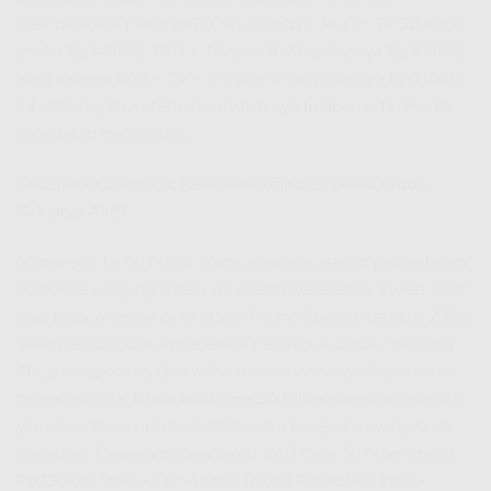
mendapatkan paket
WiFi Only 30 Mbps
,
WiFi + TV 30 Mbps
(mulai Rp340Rb),
WiFi + Telepon 30 Mbps
(hanya Rp300Rb),
atau bahkan
WiFi + TV + Telepon 30 Mbps
(hanya Rp410Rb).
Ini adalah pilihan terbaik untuk
biaya Indihome termurah
yang tetap berkualitas.
Kecepatan 50 Mbps: Keseimbangan Sempurna untuk
Keluarga Aktif
Meningkat ke 50 Mbps, Anda akan merasakan peningkatan
performa yang signifikan. Ini adalah kecepatan “sweet spot”
bagi banyak keluarga di tahun Promo Spesial Agustus 2026,
yang memungkinkan beberapa perangkat untuk
streaming
4K,
gaming online
, dan
video conference
secara bersamaan
tanpa kendala.
Biaya Indihome 50 Mbps
menawarkan nilai
yang luar biasa untuk stabilitas dan kecepatan yang Anda
dapatkan. Dengan pilihan paket
WiFi Only 50 Mbps
(mulai
Rp230Rb),
WiFi + TV 50 Mbps
(mulai Rp345Rb),
WiFi +