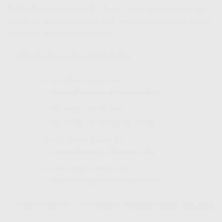
IndiHome
yang kompetitif. Ingat, harga ini bisa bervariasi
sedikit tergantung wilayah, jadi segera hubungi kami untuk
informasi detail di lokasi Anda!
Paket Internet Saja (WiFi Only):
50 Mbps: Mulai dari
Rp230Rb/Rp240Rb/Rp270Rb!
75 Mbps: Mulai dari
Rp250Rb/Rp270Rb/Rp290Rb!
150 Mbps: Mulai dari
Rp325Rb/Rp375Rb/Rp375Rb!
200 Mbps: Mulai dari
Rp490Rb/Rp515Rb/Rp540Rb!
Paket Internet + TV: Hiburan Maksimal untuk Keluarga!