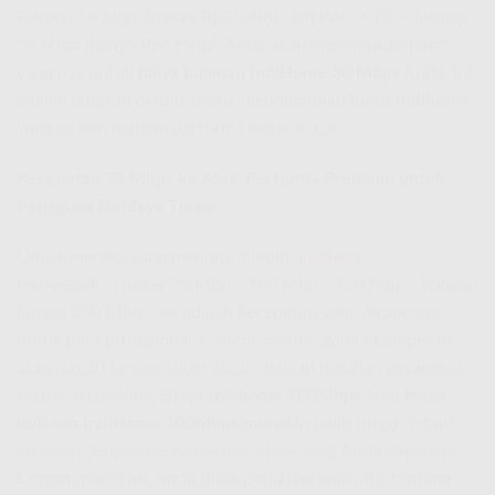
Telepon 50 Mbps
(hanya Rp350Rb), dan
WiFi + TV + Telepon
50 Mbps
(hanya Rp515Rb), Anda akan menemukan paket
yang pas untuk
biaya bulanan IndiHome 50 Mbps
Anda. Ini
adalah langkah cerdas untuk mendapatkan
biaya Indihome
yang efisien dengan performa memuaskan.
Kecepatan 75 Mbps ke Atas: Performa Premium untuk
Pengguna Berdaya Tinggi
Untuk mereka yang menuntut lebih,
IndiHome
menyediakan paket 75 Mbps, 100 Mbps, 150 Mbps, bahkan
hingga 200 Mbps. Ini adalah kecepatan yang dirancang
untuk para profesional,
content creator
,
gamer
kompetitif,
atau rumah tangga super sibuk dengan puluhan perangkat
cerdas terhubung.
Biaya Indihome 100Mbps
atau
biaya
bulanan IndiHome 100Mbps
mungkin lebih tinggi, tetapi
sepadan dengan performa luar biasa yang Anda dapatkan.
Dengan paket ini, Anda tidak perlu lagi khawatir tentang