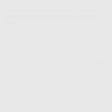
Proses Pemasangan IndiHome: Cepat, Mudah,
dan Hemat di Tahun Promo Spesial Agustus
2026!
Anda sudah melihat betapa menariknya
biaya paket
internet IndiHome
. Sekarang, mari kita bicara tentang
bagaimana Anda bisa segera menikmati semua keuntungan
ini di rumah Anda. Proses pemasangan
IndiHome
dirancang
untuk menjadi cepat, mudah, dan bebas repot. Kami
memahami bahwa Anda tidak ingin menunggu lama untuk
mendapatkan koneksi internet impian Anda.
Mari kita bahas
biaya pemasangan IndiHome
atau yang
sering disebut
biaya PSB IndiHome
. Harga pasang standar
adalah Rp555.000. Tapi, tunggu dulu! Kami punya kabar
gembira yang tidak boleh Anda lewatkan! Hari ini, ada
promo istimewa diskon 70% untuk biaya pemasangan! Ini
berarti Anda hanya perlu membayar
Rp166.500
saja! Ini