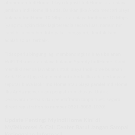
abonemen IndiHome
,
biaya deposit IndiHome
, atau
biaya
jaminan IndiHome
jika ada. Bahkan jika Anda mencari
biaya
bulanan IndiHome 10 Mbps
atau
biaya Indihome 10 Mbps
(yang mungkin tidak lagi tersedia secara luas, namun tim
kami bisa memberi info paket pengganti), kontak kami
adalah solusi terbaik.
Tidak perlu bingung lagi membandingkan
biaya bulanan
WiFi Telkom
atau
biaya bulanan Speedy IndiHome
. Kami
memiliki semua jawaban untuk
biaya IndiHome bulanan
Anda! Kami juga siap membantu Anda jika ada pertanyaan
seputar
biaya isolir IndiHome
atau
biaya paralel IndiHome
jika Anda memerlukan pengaturan khusus. Untuk
penawaran terbaik dan pendaftaran tanpa ribet, segera
direct registration to number 0821-8088-1070
!
Update Penting! MyIndiHome Kini di
MyTelkomsel & Call Center Baru! Jangan Sampai
Ketinggalan Informasi!