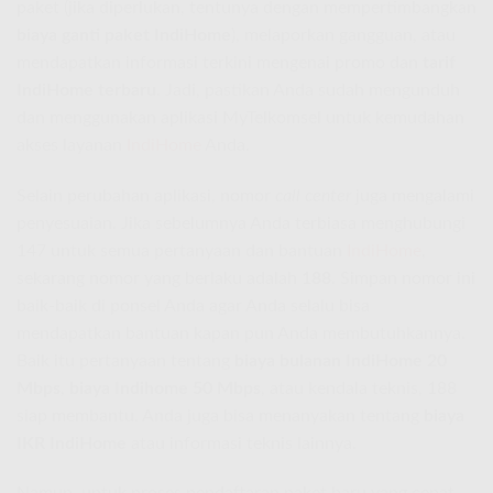
paket (jika diperlukan, tentunya dengan mempertimbangkan
biaya ganti paket IndiHome
), melaporkan gangguan, atau
mendapatkan informasi terkini mengenai promo dan
tarif
IndiHome terbaru
. Jadi, pastikan Anda sudah mengunduh
dan menggunakan aplikasi MyTelkomsel untuk kemudahan
akses layanan
IndiHome
Anda.
Selain perubahan aplikasi, nomor
call center
juga mengalami
penyesuaian. Jika sebelumnya Anda terbiasa menghubungi
147 untuk semua pertanyaan dan bantuan
IndiHome
,
sekarang nomor yang berlaku adalah
188
. Simpan nomor ini
baik-baik di ponsel Anda agar Anda selalu bisa
mendapatkan bantuan kapan pun Anda membutuhkannya.
Baik itu pertanyaan tentang
biaya bulanan IndiHome 20
Mbps
,
biaya Indihome 50 Mbps
, atau kendala teknis, 188
siap membantu. Anda juga bisa menanyakan tentang
biaya
IKR IndiHome
atau informasi teknis lainnya.