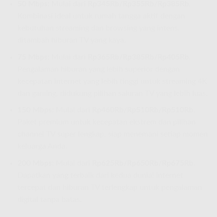
50 Mbps:
Mulai dari
Rp345Rb/Rp355Rb/Rp385Rb
.
Kombinasi ideal untuk rumah tangga aktif dengan
kebutuhan streaming dan browsing yang intens,
ditambah hiburan TV yang kaya.
75 Mbps:
Mulai dari
Rp365Rb/Rp385Rb/Rp405Rb
.
Pengalaman hiburan yang lebih superior dengan
kecepatan internet yang lebih tinggi untuk streaming 4K
dan gaming, didukung pilihan saluran TV yang lebih luas.
150 Mbps:
Mulai dari
Rp460Rb/Rp510Rb/Rp510Rb
.
Paket premium untuk kecepatan ekstrem dan pilihan
channel TV super lengkap, siap menemani setiap momen
keluarga Anda.
200 Mbps:
Mulai dari
Rp625Rb/Rp650Rb/Rp675Rb
.
Dapatkan yang terbaik dari kedua dunia! Internet
tercepat dan hiburan TV terlengkap untuk pengalaman
digital tanpa batas.