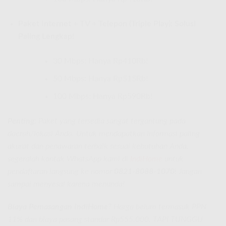
Paket Internet + TV + Telepon (Triple Play): Solusi
Paling Lengkap!
30 Mbps: Hanya Rp410Rb!
50 Mbps: Hanya Rp515Rb!
100 Mbps: Hanya Rp590Rb!
Penting:
Paket yang tersedia sangat tergantung pada
daerah/lokasi Anda. Untuk mendapatkan informasi paling
akurat dan penawaran terbaik sesuai kebutuhan Anda,
segeralah kontak WhatsApp kami di
IndiHome
untuk
pendaftaran langsung ke nomor
0821-8088-1070
! Jangan
sampai menyesal karena menunda!
Biaya Pemasangan IndiHome
? Harga belum termasuk PPN
11% dan biaya pasang standar Rp555.000. TAPI TUNGGU