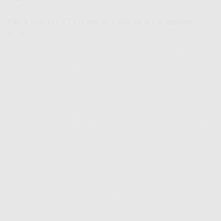
Paket Internet + TV: Hiburan Lengkap di Genggaman
Anda!
Mengapa harus memilih antara internet cepat atau hiburan
menarik jika Anda bisa memiliki keduanya? Paket
Internet +
TV
adalah solusi sempurna untuk keluarga modern yang
menginginkan koneksi internet andal sekaligus akses ke
berbagai saluran TV interaktif berkualitas. Nikmati
tayangan favorit dari berbagai genre, mulai dari film, serial
TV, dokumenter, hingga kartun anak-anak, semuanya dalam
satu paket! Anda tak perlu lagi pusing memikirkan
biaya
IndiHome TV
secara terpisah. Ini adalah paket hemat yang
akan membuat seluruh anggota keluarga bahagia.
30 Mbps:
Hanya
Rp340Rb
. Cocok untuk Anda yang
menginginkan internet cukup kencang dan puluhan
channel TV menarik.