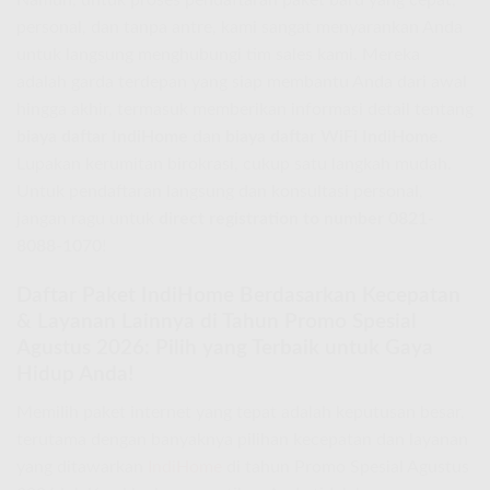
Namun, untuk proses pendaftaran paket baru yang cepat,
personal, dan tanpa antre, kami sangat menyarankan Anda
untuk langsung menghubungi tim sales kami. Mereka
adalah garda terdepan yang siap membantu Anda dari awal
hingga akhir, termasuk memberikan informasi detail tentang
biaya daftar IndiHome
dan
biaya daftar WiFi IndiHome
.
Lupakan kerumitan birokrasi, cukup satu langkah mudah.
Untuk pendaftaran langsung dan konsultasi personal,
jangan ragu untuk
direct registration to number 0821-
8088-1070
!
Daftar Paket IndiHome Berdasarkan Kecepatan
& Layanan Lainnya di Tahun Promo Spesial
Agustus 2026: Pilih yang Terbaik untuk Gaya
Hidup Anda!
Memilih paket internet yang tepat adalah keputusan besar,
terutama dengan banyaknya pilihan kecepatan dan layanan
yang ditawarkan
IndiHome
di tahun Promo Spesial Agustus