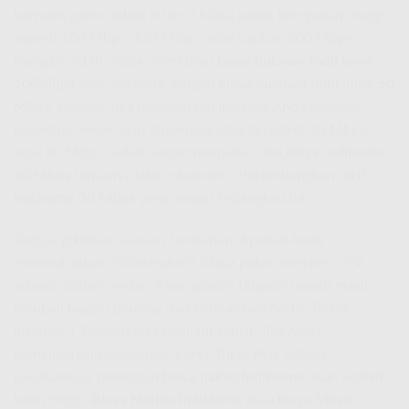
bermain game online intens? Maka paket kecepatan tinggi
seperti 100 Mbps, 150 Mbps, atau bahkan 200 Mbps
mungkin lebih cocok, meskipun
biaya bulanan IndiHome
100Mbps
akan berbeda dengan
biaya bulanan IndiHome 50
Mbps
. Namun, jika penggunaan internet Anda lebih ke
browsing, email, dan streaming standar, paket 30 Mbps
atau 50 Mbps sudah sangat memadai, dan
biaya Indihome
30 Mbps
tentunya lebih ekonomis. Pertimbangkan
tarif
Indihome 30 Mbps
yang sangat terjangkau ini!
Kedua, pikirkan layanan tambahan. Apakah Anda
membutuhkan TV interaktif? Maka paket Internet + TV
adalah pilihan cerdas. Atau apakah telepon rumah masih
menjadi bagian penting dari komunikasi Anda? Paket
Internet + Telepon bisa menjadi solusi. Jika Anda
menginginkan segalanya, paket Triple Play adalah
jawabannya, meskipun
biaya paket IndiHome
akan sedikit
lebih tinggi.
Biaya Netflix IndiHome
atau
biaya Movin