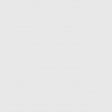
2026 ini. Kami ingin memastikan Anda tidak hanya
mendapatkan internet, tetapi juga solusi lengkap yang
memenuhi semua ekspektasi Anda. Mari kita telaah lebih
dalam beberapa pilihan kecepatan dan layanannya, beserta
estimasi
biaya bulanan internet IndiHome
yang relevan,
agar Anda semakin yakin dengan pilihan Anda.
Kecepatan 30 Mbps: Cukup untuk Kebutuhan Dasar dan
Keluarga Kecil
Paket 30 Mbps adalah pilihan yang sangat populer dan
terjangkau. Dengan
IndiHome 30 Mbps harga
yang
kompetitif, kecepatan ini ideal untuk rumah tangga dengan
1-3 pengguna aktif yang melakukan kegiatan standar
seperti
browsing
,
streaming
video HD (bukan 4K),
online
learning
, dan
video call
. Jika Anda mencari
biaya bulanan
IndiHome 30 Mbps
yang hemat, ini adalah jawabannya.
Tarif Indihome 30 Mbps
ini memastikan Anda tetap
terhubung tanpa membebani anggaran. Anda bisa