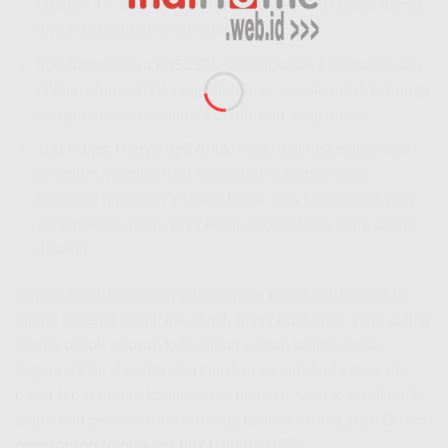
hiburan TV, dan telepon rumah dalam satu paket hemat
untuk kebutuhan esensial keluarga.
50 Mbps:
Hanya
Rp515Rb
. Peningkatan kecepatan dan
pilihan channel TV yang lebih luas, cocok untuk keluarga
dengan aktivitas online dan hiburan yang intens.
100 Mbps:
Hanya
Rp590Rb
. Paket paling lengkap dan
premium, memberikan kecepatan internet super
kencang, hiburan TV tanpa batas, dan layanan telepon
yang handal untuk gaya hidup digital Anda yang paling
dinamis.
Jangan lewatkan kesempatan untuk mendapatkan solusi
digital terlengkap ini! Ini adalah
biaya IndiHome
yang paling
efisien untuk seluruh kebutuhan rumah tangga Anda.
Segera daftar dan transformasikan rumah Anda menjadi
pusat hiburan dan konektivitas modern. Untuk detail lebih
lanjut dan pendaftaran, hubungi kami sekarang juga!
Direct
registration to number 0821-8088-1070
!