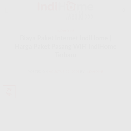
Skip
to
content
INDIHOME
Biaya Paket Internet IndiHome |
Harga Paket Pasang WiFi IndiHome
Terbaru
POSTED ON
AGUSTUS 29, 2025
BY
INDIHOME
29
Agu