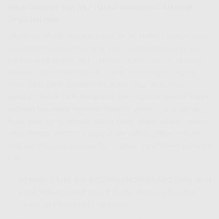
Paket Internet Saja (WiFi Only): Kecepatan Maksimal
Tanpa Batasan!
Jika Anda adalah seorang
gamer
sejati, pekerja
remote
yang
membutuhkan koneksi super stabil untuk
video conference
,
atau pecinta streaming film berkualitas tinggi, maka paket
Internet Saja (WiFi Only)
adalah pilihan yang paling logis.
Anda tidak perlu layanan tambahan yang tidak Anda
gunakan, fokus pada kecepatan dan stabilitas penuh!
Biaya
bulanan IndiHome Internet Only
ini sangat cocok untuk
Anda yang ingin internet murni tanpa embel-embel, namun
tetap dengan performa puncak. Ini adalah pilihan terbaik
bagi mereka yang mencari
berlangganan IndiHome internet
saja
.
50 Mbps:
Mulai dari
Rp230Rb/Rp240Rb/Rp270Rb
. Ideal
untuk keluarga kecil atau individu dengan kebutuhan
streaming HD dan gaming kasual.