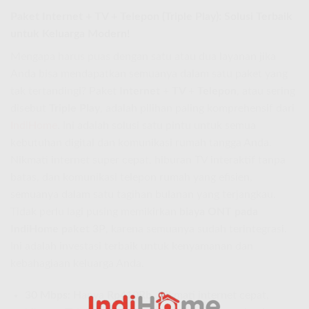
Paket Internet + TV + Telepon (Triple Play): Solusi Terbaik
untuk Keluarga Modern!
Mengapa harus puas dengan satu atau dua layanan jika
Anda bisa mendapatkan semuanya dalam satu paket yang
tak tertandingi? Paket
Internet + TV + Telepon
, atau sering
disebut
Triple Play
, adalah pilihan paling komprehensif dari
IndiHome
. Ini adalah solusi satu pintu untuk semua
kebutuhan digital dan komunikasi rumah tangga Anda.
Nikmati internet super cepat, hiburan TV interaktif tanpa
batas, dan komunikasi telepon rumah yang efisien,
semuanya dalam satu tagihan bulanan yang terjangkau.
Tidak perlu lagi pusing memikirkan
biaya ONT pada
IndiHome paket 3P
, karena semuanya sudah terintegrasi.
Ini adalah investasi terbaik untuk kenyamanan dan
kebahagiaan keluarga Anda.
30 Mbps:
Hanya
Rp410Rb
. Nikmati internet cepat,