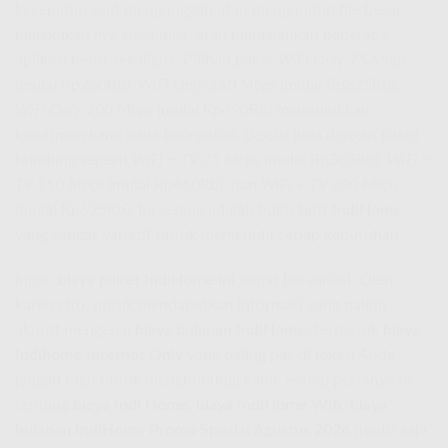
kecepatan saat mengunggah atau mengunduh file besar,
melakukan
live streaming
, atau menjalankan beberapa
aplikasi berat sekaligus. Pilihan paket
WiFi Only 75 Mbps
(mulai Rp250Rb),
WiFi Only 150 Mbps
(mulai Rp325Rb),
WiFi Only 200 Mbps
(mulai Rp490Rb) menunjukkan
komitmen kami pada kecepatan. Begitu juga dengan paket
bundling seperti
WiFi + TV 75 Mbps
(mulai Rp365Rb),
WiFi +
TV 150 Mbps
(mulai Rp460Rb), dan
WiFi + TV 200 Mbps
(mulai Rp625Rb). Ini semua adalah bukti
tarif IndiHome
yang sangat variatif untuk memenuhi setiap kebutuhan.
Ingat,
biaya paket IndiHome
ini dapat bervariasi. Oleh
karena itu, untuk mendapatkan informasi yang paling
akurat mengenai
biaya bulanan IndiHome
, termasuk
biaya
Indihome Internet Only
yang paling pas di lokasi Anda,
jangan ragu untuk menghubungi kami. Setiap pertanyaan
tentang
biaya Indi Home
,
biaya IndiHome Wifi
,
biaya
bulanan IndiHome Promo Spesial Agustus 2026
(tentu saja