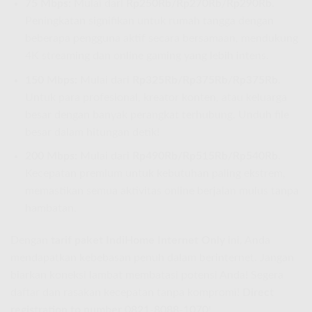
75 Mbps:
Mulai dari
Rp250Rb/Rp270Rb/Rp290Rb
.
Peningkatan signifikan untuk rumah tangga dengan
beberapa pengguna aktif secara bersamaan, mendukung
4K streaming dan online gaming yang lebih intens.
150 Mbps:
Mulai dari
Rp325Rb/Rp375Rb/Rp375Rb
.
Untuk para profesional, kreator konten, atau keluarga
besar dengan banyak perangkat terhubung. Unduh file
besar dalam hitungan detik!
200 Mbps:
Mulai dari
Rp490Rb/Rp515Rb/Rp540Rb
.
Kecepatan premium untuk kebutuhan paling ekstrem,
memastikan semua aktivitas online berjalan mulus tanpa
hambatan.
Dengan
tarif paket IndiHome Internet Only
ini, Anda
mendapatkan kebebasan penuh dalam berinternet. Jangan
biarkan koneksi lambat membatasi potensi Anda! Segera
daftar dan rasakan kecepatan tanpa kompromi!
Direct
registration to number 0821-8088-1070
!