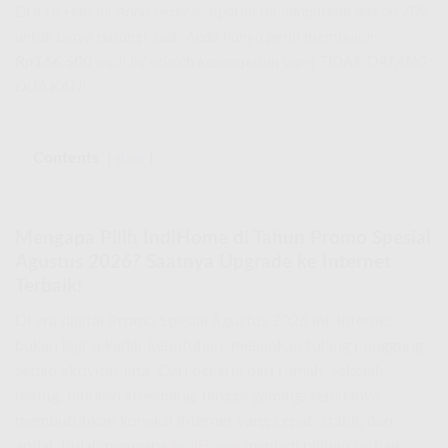
DULU! Hari ini Anda berkesempatan mendapatkan diskon 70%
untuk biaya pasang! Jadi, Anda hanya perlu membayar
Rp166.500
saja! Ini adalah kesempatan yang TIDAK DATANG
DUA KALI!
Contents
show
Mengapa Pilih IndiHome di Tahun Promo Spesial
Agustus 2026? Saatnya Upgrade ke Internet
Terbaik!
Di era digital Promo Spesial Agustus 2026 ini, internet
bukan lagi sekadar kebutuhan, melainkan tulang punggung
setiap aktivitas kita. Dari bekerja dari rumah, sekolah
daring, hiburan streaming, hingga gaming, semuanya
membutuhkan koneksi internet yang cepat, stabil, dan
andal. Itulah mengapa
IndiHome
menjadi pilihan terbaik