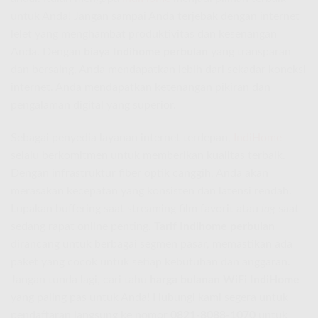
untuk Anda! Jangan sampai Anda terjebak dengan internet
lelet yang menghambat produktivitas dan kesenangan
Anda. Dengan
biaya Indihome perbulan
yang transparan
dan bersaing, Anda mendapatkan lebih dari sekadar koneksi
internet. Anda mendapatkan ketenangan pikiran dan
pengalaman digital yang superior.
Sebagai penyedia layanan internet terdepan,
IndiHome
selalu berkomitmen untuk memberikan kualitas terbaik.
Dengan infrastruktur fiber optik canggih, Anda akan
merasakan kecepatan yang konsisten dan latensi rendah.
Lupakan buffering saat streaming film favorit atau
lag
saat
sedang rapat online penting.
Tarif Indihome perbulan
dirancang untuk berbagai segmen pasar, memastikan ada
paket yang cocok untuk setiap kebutuhan dan anggaran.
Jangan tunda lagi, cari tahu
harga bulanan WiFi IndiHome
yang paling pas untuk Anda! Hubungi kami segera untuk
pendaftaran langsung ke nomor
0821-8088-1070
untuk