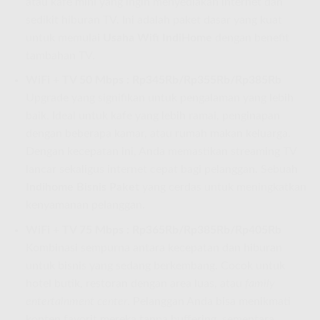
atau kafe mini yang ingin menyediakan internet dan
sedikit hiburan TV. Ini adalah paket dasar yang kuat
untuk memulai
Usaha Wifi IndiHome
dengan benefit
tambahan TV.
WiFi + TV 50 Mbps : Rp345Rb/Rp355Rb/Rp385Rb
Upgrade yang signifikan untuk pengalaman yang lebih
baik. Ideal untuk kafe yang lebih ramai, penginapan
dengan beberapa kamar, atau rumah makan keluarga.
Dengan kecepatan ini, Anda memastikan streaming TV
lancar sekaligus internet cepat bagi pelanggan. Sebuah
Indihome Bisnis Paket
yang cerdas untuk meningkatkan
kenyamanan pelanggan.
WiFi + TV 75 Mbps : Rp365Rb/Rp385Rb/Rp405Rb
Kombinasi sempurna antara kecepatan dan hiburan
untuk bisnis yang sedang berkembang. Cocok untuk
hotel butik, restoran dengan area luas, atau
family
entertainment center
. Pelanggan Anda bisa menikmati
konten favorit mereka tanpa buffering, sementara