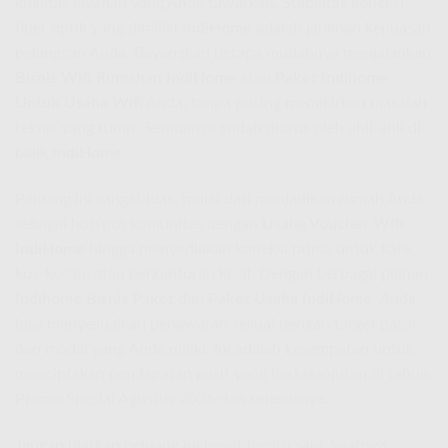
kualitas layanan yang Anda tawarkan. Stabilitas koneksi
fiber optik yang dimiliki
IndiHome
adalah jaminan kepuasan
pelanggan Anda. Bayangkan betapa mudahnya menjalankan
Bisnis Wifi Rumahan IndiHome
atau
Paket Indihome
Untuk Usaha Wifi
Anda, tanpa pusing memikirkan masalah
teknis yang rumit. Semuanya sudah diurus oleh ahli-ahli di
balik
IndiHome
.
Peluang ini sangat luas, mulai dari menjadikan rumah Anda
sebagai hotspot komunitas dengan
Usaha Voucher Wifi
IndiHome
hingga menyediakan koneksi prima untuk kafe,
kos-kosan, atau perkantoran kecil. Dengan berbagai pilihan
Indihome Bisnis Paket
dan
Paket Usaha IndiHome
, Anda
bisa menyesuaikan penawaran sesuai dengan target pasar
dan modal yang Anda miliki. Ini adalah kesempatan untuk
menciptakan pendapatan pasif yang berkelanjutan di tahun
Promo Spesial Agustus 2026 dan seterusnya.
Jangan biarkan peluang ini lewat begitu saja. Saatnya