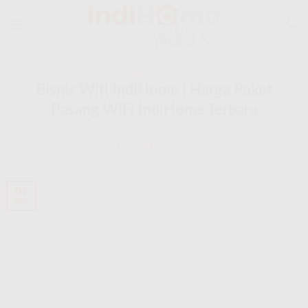
Skip
to
content
INDIHOME
Bisnis Wifi IndiHome | Harga Paket
Pasang WiFi IndiHome Terbaru
POSTED ON
SEPTEMBER 1, 2025
BY
INDIHOME
01
Sep