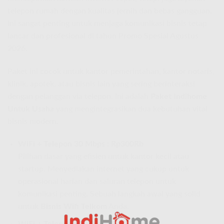
telepon rumah dengan kualitas jernih dan bebas gangguan.
Ini sangat penting untuk menjaga komunikasi bisnis tetap
lancar dan profesional di tahun Promo Spesial Agustus
2026.
Paket ini cocok untuk kantor pemerintahan, kantor notaris,
klinik, apotek, atau bisnis lain yang sering berinteraksi
dengan pelanggan via telepon. Ini adalah
Paket Indihome
Untuk Usaha
yang mengintegrasikan dua kebutuhan vital
bisnis modern.
WiFi + Telepon 30 Mbps : Rp300Rb
Pilihan dasar yang efisien untuk kantor kecil atau
startup. Menyediakan internet yang cukup untuk
operasional harian dan saluran telepon untuk
komunikasi penting. Sebuah langkah awal yang solid
untuk
Bisnis Wifi Telkom
Anda.
WiFi + Telepon 50 Mbps : Rp350Rb