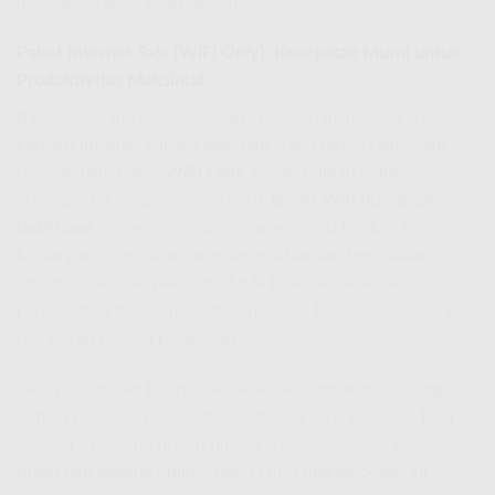
mencapai target keuntungan Anda!
Paket Internet Saja (WiFi Only): Kecepatan Murni untuk
Produktivitas Maksimal
Bagi Anda yang fokus utamanya adalah menyediakan
koneksi internet super cepat dan stabil tanpa tambahan
layanan lain, paket
WiFi Only
adalah pilihan paling
strategis. Ini sangat cocok untuk
Bisnis Wifi Rumahan
IndiHome
,
co-working space
, warnet, atau bahkan kos-
kosan yang mengutamakan kecepatan dan keandalan
internet. Dengan paket ini, Anda bisa menawarkan
pengalaman berselancar, bekerja, atau belajar online tanpa
hambatan kepada pelanggan Anda.
Setiap tingkatan kecepatan dirancang untuk menopang
jumlah pengguna dan aktivitas daring yang berbeda. Dari
sekadar browsing ringan hingga streaming video kualitas
tinggi dan gaming online, semua bisa diakomodasi. Ini