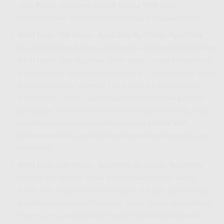
atau
Paket Indihome Untuk Usaha Wifi
yang
membutuhkan performa lebih tinggi dari paket dasar.
WiFi Only 150 Mbps : Rp325Rb/Rp375Rb/Rp375Rb
Ini adalah paket kecepatan tinggi yang membuka peluang
lebih besar. Cocok untuk bisnis yang sangat bergantung
pada internet seperti kantor startup, studio desain, atau
kos-kosan besar. Dengan 150 Mbps, Anda menjamin
konektivitas super cepat bagi belasan bahkan puluhan
perangkat. Ini adalah pilihan ideal bagi Anda yang ingin
memberikan layanan premium dalam
Usaha Wifi
IndiHome
Anda, memastikan kepuasan pelanggan yang
maksimal.
WiFi Only 200 Mbps : Rp490Rb/Rp515Rb/Rp540Rb
Puncak kecepatan untuk kebutuhan internet murni.
Paket 200 Mbps ini dirancang untuk lingkungan dengan
permintaan bandwidth sangat tinggi. Bayangkan sebuah
esports arena
kecil, kantor dengan puluhan karyawan,