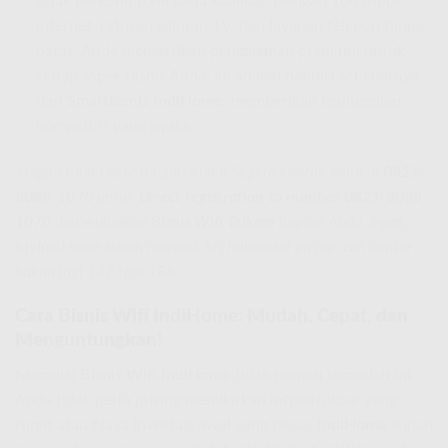
tidak berkompromi pada kualitas. Dengan 100 Mbps
internet, ratusan saluran TV, dan layanan telepon tanpa
batas, Anda memastikan pengalaman premium untuk
setiap aspek bisnis Anda. Ini adalah definisi sebenarnya
dari
Smartbisnis IndiHome
, memberikan keunggulan
kompetitif yang nyata.
Jangan tunda keuntungan Anda! Segera kontak kami di
0821-
8088-1070
untuk
Direct registration to number 0821-8088-
1070
dan wujudkan
Bisnis Wifi Telkom
impian Anda. Ingat,
MyIndiHome sudah menjadi MyTelkomsel ya dan call center
bukan lagi 147 tapi 188.
Cara Bisnis Wifi IndiHome: Mudah, Cepat, dan
Menguntungkan!
Memulai
Bisnis Wifi IndiHome
tidak pernah semudah ini.
Anda tidak perlu pusing memikirkan infrastruktur yang
rumit atau biaya investasi awal yang besar.
IndiHome
sudah