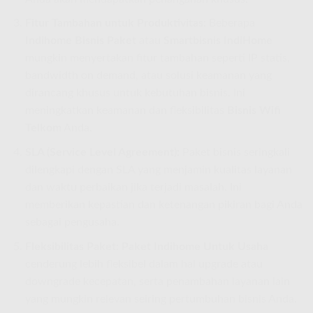
Fitur Tambahan untuk Produktivitas:
Beberapa
Indihome Bisnis Paket
atau
Smartbisnis IndiHome
mungkin menyertakan fitur tambahan seperti IP statis,
bandwidth on demand, atau solusi keamanan yang
dirancang khusus untuk kebutuhan bisnis. Ini
meningkatkan keamanan dan fleksibilitas
Bisnis Wifi
Telkom
Anda.
SLA (Service Level Agreement):
Paket bisnis seringkali
dilengkapi dengan SLA yang menjamin kualitas layanan
dan waktu perbaikan jika terjadi masalah. Ini
memberikan kepastian dan ketenangan pikiran bagi Anda
sebagai pengusaha.
Fleksibilitas Paket:
Paket Indihome Untuk Usaha
cenderung lebih fleksibel dalam hal upgrade atau
downgrade kecepatan, serta penambahan layanan lain
yang mungkin relevan seiring pertumbuhan bisnis Anda.