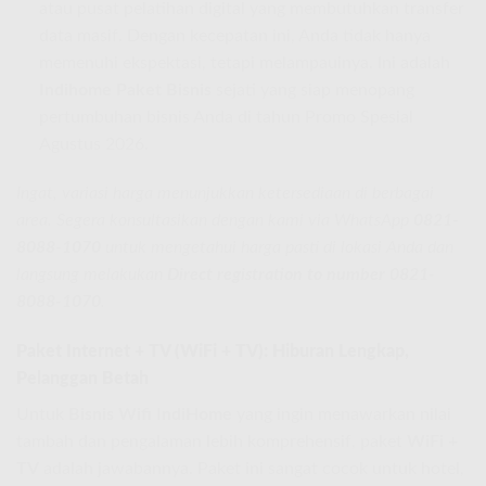
atau pusat pelatihan digital yang membutuhkan transfer
data masif. Dengan kecepatan ini, Anda tidak hanya
memenuhi ekspektasi, tetapi melampauinya. Ini adalah
Indihome Paket Bisnis
sejati yang siap menopang
pertumbuhan bisnis Anda di tahun Promo Spesial
Agustus 2026.
Ingat, variasi harga menunjukkan ketersediaan di berbagai
area. Segera konsultasikan dengan kami via WhatsApp
0821-
8088-1070
untuk mengetahui harga pasti di lokasi Anda dan
langsung melakukan
Direct registration to number 0821-
8088-1070
.
Paket Internet + TV (WiFi + TV): Hiburan Lengkap,
Pelanggan Betah
Untuk
Bisnis Wifi IndiHome
yang ingin menawarkan nilai
tambah dan pengalaman lebih komprehensif, paket
WiFi +
TV
adalah jawabannya. Paket ini sangat cocok untuk hotel,