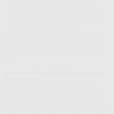
diimbangi dengan pilihan saluran TV terlengkap,
memastikan setiap tamu atau pelanggan mendapatkan
pengalaman terbaik. Ini adalah investasi cerdas untuk
masa depan
Bisnis Wifi IndiHome
Anda.
Jangan tunda lagi! Hubungi kami di
0821-8088-1070
untuk
Direct registration to number 0821-8088-1070
dan mulai
tingkatkan daya saing bisnis Anda. Ingat, MyIndiHome sudah
menjadi MyTelkomsel ya dan call center bukan lagi 147 tapi
188.
Paket Internet + Telepon (WiFi + Telepon): Komunikasi
Bisnis Tanpa Batas
Untuk bisnis yang membutuhkan lebih dari sekadar
internet, seperti layanan pelanggan, pusat panggilan kecil,
atau kantor yang memerlukan komunikasi suara stabil,
paket
WiFi + Telepon
adalah solusi ideal. Anda tidak hanya
mendapatkan koneksi internet cepat, tetapi juga layanan