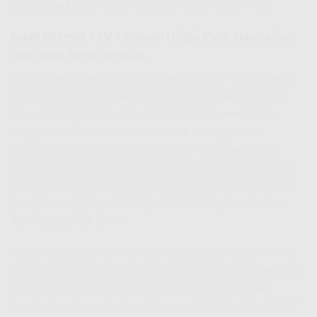
untuk
Direct registration to number 0821-8088-1070
.
Paket Internet + TV + Telepon (Triple Play): Solusi All-in-
One untuk Bisnis Berkelas
Inilah paket terlengkap,
Triple Play
, yang menggabungkan
kecepatan internet, hiburan TV, dan komunikasi telepon
dalam satu solusi terpadu. Jika Anda ingin memberikan
yang terbaik dari semua dunia untuk pelanggan dan
operasional bisnis Anda, inilah pilihan paling premium.
Paket ini ideal untuk hotel, pusat perbelanjaan, kompleks
hunian, atau bisnis besar lainnya yang ingin menawarkan
pengalaman tak tertandingi. Ini adalah wujud nyata dari
Smartbisnis IndiHome
.
Dengan paket ini, Anda tidak hanya memenuhi kebutuhan
dasar, tetapi juga menciptakan nilai tambah yang signifikan,
membedakan bisnis Anda dari kompetitor. Ini adalah
investasi jangka panjang untuk reputasi dan pertumbuhan