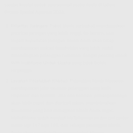
sangat krusial untuk operasional usaha Anda di tahun
Promo Spesial Agustus 2026.
Prioritas Jaringan:
Paket bisnis seringkali mendapatkan
prioritas jaringan yang lebih tinggi. Ini berarti, saat
terjadi kepadatan jaringan, bisnis Anda akan tetap
mendapatkan alokasi bandwidth yang lebih stabil
dibandingkan pelanggan rumahan. Sangat penting untuk
Wifi IndiHome Untuk Usaha
yang tidak boleh
terganggu.
Layanan Pelanggan Khusus:
Pelanggan bisnis biasanya
mendapatkan jalur layanan pelanggan yang lebih
responsif dan spesifik. Jika ada kendala, penanganannya
akan lebih cepat dan diprioritaskan, meminimalkan
downtime yang bisa merugikan bisnis Anda. Ingat,
MyIndiHome sudah menjadi MyTelkomsel ya dan call center
bukan lagi 147 tapi 188
, dan sebagai pelanggan bisnis,
Anda akan mendapatkan penanganan khusus.