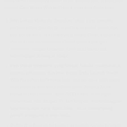
menyiapkan semuanya untuk Anda. Berikut adalah panduan
singkat
Cara Bisnis Wifi IndiHome
yang bisa Anda ikuti:
Pilih Lokasi Strategis:
Tentukan lokasi yang memiliki
potensi pelanggan tinggi, seperti area padat penduduk,
kos-kosan, kafe, atau ruko yang sering dikunjungi orang.
Pastikan lokasi Anda memiliki jangkauan jaringan
IndiHome
. Jangan khawatir, kami akan bantu cek
ketersediaan di tempat Anda!
Pilih Paket IndiHome yang Sesuai:
Setelah menganalisis
potensi pelanggan dan jenis bisnis Anda (apakah
Bisnis
Wifi Rumahan IndiHome
, kafe, atau kantor), pilih salah
satu paket di atas yang paling sesuai. Apakah Anda
hanya butuh internet cepat (WiFi Only), atau ingin
menambah nilai dengan TV dan Telepon? Pertimbangkan
juga kecepatan yang dibutuhkan untuk menampung
jumlah pengguna di area Anda.
Daftar dan Pasang:
Ini bagian termudah! Cukup hubungi