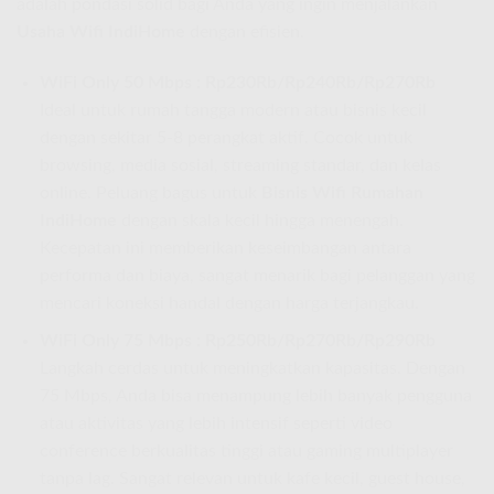
adalah pondasi solid bagi Anda yang ingin menjalankan
Usaha Wifi IndiHome
dengan efisien.
WiFi Only 50 Mbps : Rp230Rb/Rp240Rb/Rp270Rb
Ideal untuk rumah tangga modern atau bisnis kecil
dengan sekitar 5-8 perangkat aktif. Cocok untuk
browsing, media sosial, streaming standar, dan kelas
online. Peluang bagus untuk
Bisnis Wifi Rumahan
IndiHome
dengan skala kecil hingga menengah.
Kecepatan ini memberikan keseimbangan antara
performa dan biaya, sangat menarik bagi pelanggan yang
mencari koneksi handal dengan harga terjangkau.
WiFi Only 75 Mbps : Rp250Rb/Rp270Rb/Rp290Rb
Langkah cerdas untuk meningkatkan kapasitas. Dengan
75 Mbps, Anda bisa menampung lebih banyak pengguna
atau aktivitas yang lebih intensif seperti video
conference berkualitas tinggi atau gaming multiplayer
tanpa lag. Sangat relevan untuk kafe kecil, guest house,