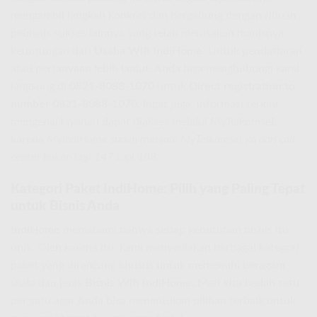
mengambil langkah konkret dan bergabung dengan ribuan
pebisnis sukses lainnya yang telah merasakan manisnya
keuntungan dari
Usaha Wifi IndiHome
. Untuk pendaftaran
atau pertanyaan lebih lanjut, Anda bisa menghubungi kami
langsung di
0821-8088-1070
untuk
Direct registration to
number 0821-8088-1070
. Ingat juga, informasi terkini
mengenai layanan dapat diakses melalui MyTelkomsel,
karena
MyIndiHome sudah menjadi MyTelkomsel ya dan call
center bukan lagi 147 tapi 188
.
Kategori Paket IndiHome: Pilih yang Paling Tepat
untuk Bisnis Anda
IndiHome
memahami bahwa setiap kebutuhan bisnis itu
unik. Oleh karena itu, kami menyediakan berbagai kategori
paket yang dirancang khusus untuk memenuhi beragam
skala dan jenis
Bisnis Wifi IndiHome
. Mari kita bedah satu
per satu agar Anda bisa menentukan pilihan terbaik untuk