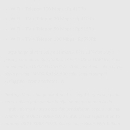
WiFi + Telepon 100 Mbps
: Rp410Rb
WiFi + TV + Telepon 30 Mbps
: Rp410Rb
WiFi + TV + Telepon 50 Mbps
: Rp515Rb
WiFi + TV + Telepon 100 Mbps
: Rp590Rb
Harga-harga di atas belum termasuk PPN 11% dan biaya
pasang normalnya Rp555.000. TAPI KHUSUS HARI INI, Anda
mendapatkan DISKON DAHSYAT 70%, jadi Anda cukup bayar
biaya pasang HANYA Rp166.500 saja! Jangan sampai
ketinggalan promo terbatas ini!
Penting:
Variasi harga paket di atas sangat tergantung pada
ketersediaan jaringan dan kebijakan promo di area Anda.
Untuk informasi harga pasti dan pendaftaran, segera hubungi
WhatsApp di
0821-8088-1070
untuk
Direct registration to
number 0821-8088-1070
. Raih peluang
Bisnis Wifi Telkom