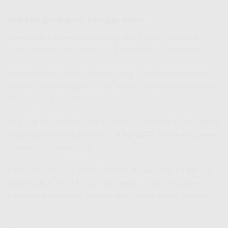
Siap Maksimalkan Keuntungan Anda?
Jangan biarkan keraguan menghalangi Anda! Ini adalah
waktu terbaik untuk memulai
Bisnis Wifi IndiHome
Anda.
Segera hubungi kami sekarang juga! Dapatkan penawaran
terbaik, konsultasi gratis, dan nikmati diskon biaya pasang
70% yang berlaku terbatas.
Hubungi WhatsApp kami di 0821-8088-1070 untuk
Direct
registration to number 0821-8088-1070
. Raih keuntungan
fantastis sekarang juga!
Ingat,
MyIndiHome sudah menjadi MyTelkomsel ya dan call
center bukan lagi 147 tapi 188
untuk segala kebutuhan
informasi dan layanan Anda di tahun Promo Spesial Agustus
2026 ini.