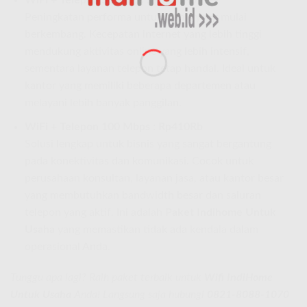
Peningkatan performa untuk bisnis yang mulai
berkembang. Kecepatan internet yang lebih tinggi
mendukung aktivitas online yang lebih intensif,
sementara layanan telepon tetap handal. Ideal untuk
kantor yang memiliki beberapa departemen atau
melayani lebih banyak panggilan.
WiFi + Telepon 100 Mbps : Rp410Rb
Solusi lengkap untuk bisnis yang sangat bergantung
pada konektivitas dan komunikasi. Cocok untuk
perusahaan konsultan, layanan jasa, atau kantor besar
yang membutuhkan bandwidth besar dan saluran
telepon yang aktif. Ini adalah
Paket Indihome Untuk
Usaha
yang memastikan tidak ada kendala dalam
operasional Anda.
Tunggu apa lagi? Raih paket terbaik untuk
Wifi IndiHome
Untuk Usaha
Anda! Langsung saja hubungi
0821-8088-1070