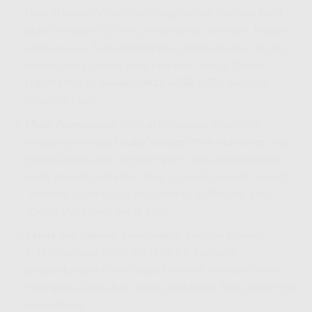
kami di nomor WhatsApp yang tertera. Tim ahli kami
akan membantu proses pendaftaran, verifikasi, hingga
pemasangan. Anda bahkan bisa memanfaatkan promo
diskon biaya pasang yang fantastis! Untuk
Direct
registration to number 0821-8088-1070
, hubungi
sekarang juga!
Mulai Promosikan:
Setelah terpasang, Anda bisa
langsung memulai
Usaha Voucher Wifi IndiHome
atau
menawarkan akses internet gratis kepada pelanggan
Anda (misalnya di kafe). Buat promosi menarik, seperti
“Internet Super Cepat Powered by IndiHome” atau
“Gratis WiFi Kencang di Sini!”.
Kelola dan Nikmati Keuntungan:
Dengan koneksi
IndiHome yang stabil, Anda bisa fokus pada
pengembangan bisnis tanpa khawatir masalah teknis.
Pelanggan Anda akan senang dan bisnis Anda akan terus
berkembang.