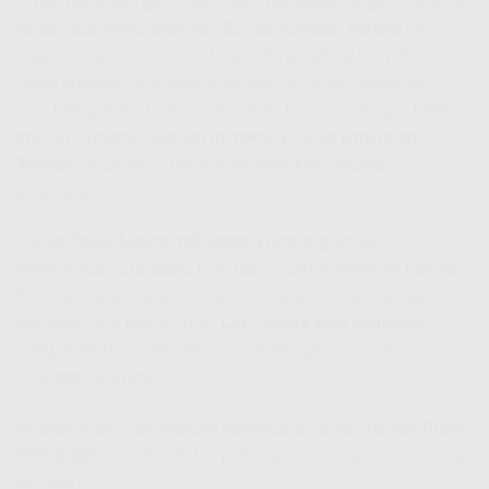
Selain itu, dukungan teknis dari
IndiHome
sangat responsif.
Anda tidak perlu khawatir jika ada kendala, karena tim
support siap membantu. Jangan lupa bahwa
MyIndiHome
sudah menjadi MyTelkomsel ya dan call center bukan lagi 147
tapi 188
, jadi Anda bisa mengakses bantuan dengan lebih
mudah. Integrasi layanan ini menunjukkan komitmen
Telkom
untuk terus berinovasi demi kenyamanan
pelanggan.
Setiap
Paket Usaha IndiHome
dirancang untuk
memberikan nilai lebih. Dari harga yang kompetitif hingga
fitur tambahan yang relevan, semuanya untuk mendukung
pertumbuhan bisnis Anda.
Cara Usaha Wifi IndiHome
menjadi lebih mudah dan terarah dengan panduan serta
dukungan dari kami.
Apakah Anda siap menjadi pengusaha sukses dengan
Bisnis
Wifi IndiHome
? Ini adalah peluang emas yang tidak datang
dua kali.