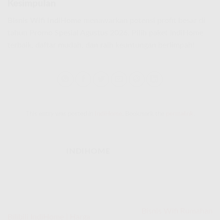
Kesimpulan
Bisnis Wifi IndiHome
menawarkan potensi profit besar di
tahun Promo Spesial Agustus 2026. Pilih paket IndiHome
terbaik, daftar mudah, dan raih keuntungan berlimpah!
This entry was posted in
IndiHome
. Bookmark the
permalink
.
INDIHOME
Bisnis Wifi Rumahan
Bilibili IndiHome | Harga