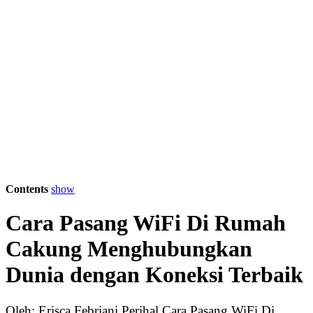
Contents
show
Cara Pasang WiFi Di Rumah
Cakung Menghubungkan
Dunia dengan Koneksi Terbaik
Oleh: Erisca Febriani Perihal Cara Pasang WiFi Di