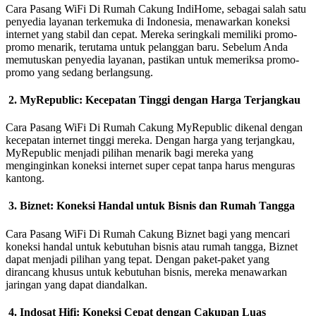
Cara Pasang WiFi Di Rumah Cakung IndiHome, sebagai salah satu
penyedia layanan terkemuka di Indonesia, menawarkan koneksi
internet yang stabil dan cepat. Mereka seringkali memiliki promo-
promo menarik, terutama untuk pelanggan baru. Sebelum Anda
memutuskan penyedia layanan, pastikan untuk memeriksa promo-
promo yang sedang berlangsung.
2. MyRepublic: Kecepatan Tinggi dengan Harga Terjangkau
Cara Pasang WiFi Di Rumah Cakung MyRepublic dikenal dengan
kecepatan internet tinggi mereka. Dengan harga yang terjangkau,
MyRepublic menjadi pilihan menarik bagi mereka yang
menginginkan koneksi internet super cepat tanpa harus menguras
kantong.
3. Biznet: Koneksi Handal untuk Bisnis dan Rumah Tangga
Cara Pasang WiFi Di Rumah Cakung Biznet bagi yang mencari
koneksi handal untuk kebutuhan bisnis atau rumah tangga, Biznet
dapat menjadi pilihan yang tepat. Dengan paket-paket yang
dirancang khusus untuk kebutuhan bisnis, mereka menawarkan
jaringan yang dapat diandalkan.
4. Indosat Hifi: Koneksi Cepat dengan Cakupan Luas