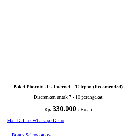
Paket Phoenix 2P - Internet + Telepon (Recomended)
Disarankan untuk 7 - 10 perangakat
330.000
Rp.
/ Bulan
Mau Daftar? Whatsapp Disini
Bonus Selengkapnya