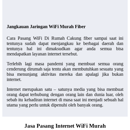
Jangkauan Jaringan WiFi Murah Fiber
Cara Pasang WiFi Di Rumah Cakung fiber sampai saat ini
tentunya sudah dapat menjangkau ke berbagai daerah dan
tentunya hal ini dimaksudkan agar anda semua bisa
mendapatkan layanan internet tersebut.
Terlebih lagi masa pandemi yang membuat semua orang
cenderung dirumah saja tentu akan membutuhkan sesuatu yang
bisa menunjang aktivitas mereka dan apalagi jika bukan
internet.
Internet merupakan satu – satunya media yang bisa membuat
orang dapat terhubung dengan orang lain dan dunia luar, oleh
sebab itu kehadiran internet di masa saat ini menjadi sebuah hal
utama yang perlu untuk dipenuhi oleh banyak orang.
Jasa Pasang Internet WiFi Murah