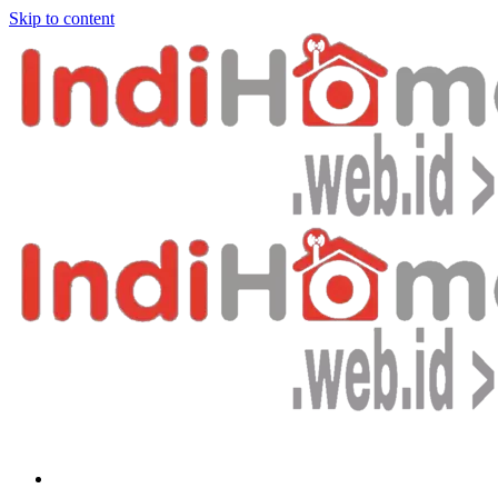
Skip to content
Bagikan artikel ini agar yang lain juga mengetahui apa yang Anda tahu