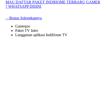
MAU DAFTAR PAKET INDIHOME TERBARU GAMER
? WHATSAPP DISINI
Bonus Selengkapnya
Gameqoo
Paket TV Intro
Langganan aplikasi IndiHome TV