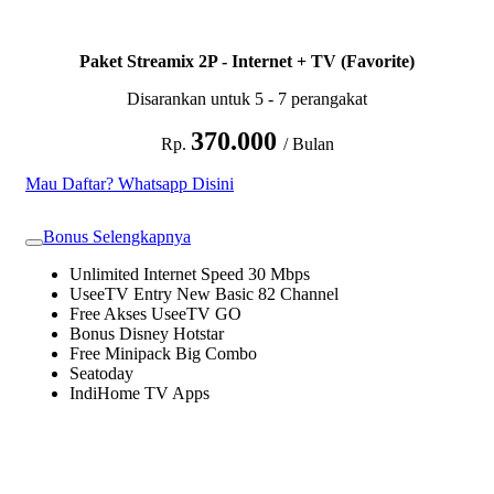
Paket Streamix 2P - Internet + TV (Favorite)
Disarankan untuk 5 - 7 perangakat
370.000
Rp.
/ Bulan
Mau Daftar? Whatsapp Disini
Bonus Selengkapnya
Unlimited Internet Speed 30 Mbps
UseeTV Entry New Basic 82 Channel
Free Akses UseeTV GO
Bonus Disney Hotstar
Free Minipack Big Combo
Seatoday
IndiHome TV Apps