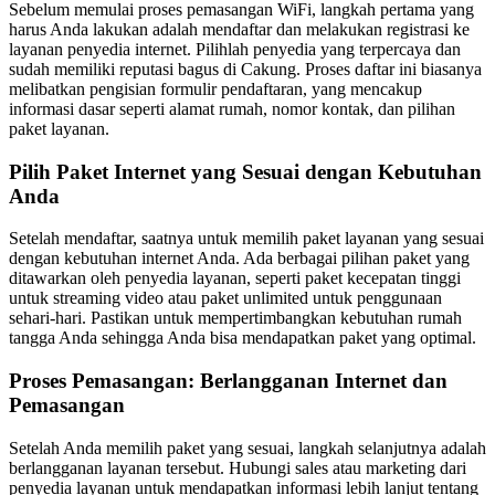
Sebelum memulai proses pemasangan WiFi, langkah pertama yang
harus Anda lakukan adalah mendaftar dan melakukan registrasi ke
layanan penyedia internet. Pilihlah penyedia yang terpercaya dan
sudah memiliki reputasi bagus di Cakung. Proses daftar ini biasanya
melibatkan pengisian formulir pendaftaran, yang mencakup
informasi dasar seperti alamat rumah, nomor kontak, dan pilihan
paket layanan.
Pilih Paket Internet yang Sesuai dengan Kebutuhan
Anda
Setelah mendaftar, saatnya untuk memilih paket layanan yang sesuai
dengan kebutuhan internet Anda. Ada berbagai pilihan paket yang
ditawarkan oleh penyedia layanan, seperti paket kecepatan tinggi
untuk streaming video atau paket unlimited untuk penggunaan
sehari-hari. Pastikan untuk mempertimbangkan kebutuhan rumah
tangga Anda sehingga Anda bisa mendapatkan paket yang optimal.
Proses Pemasangan: Berlangganan Internet dan
Pemasangan
Setelah Anda memilih paket yang sesuai, langkah selanjutnya adalah
berlangganan layanan tersebut. Hubungi sales atau marketing dari
penyedia layanan untuk mendapatkan informasi lebih lanjut tentang