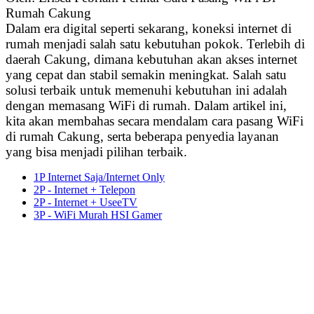
Rumah Cakung
Dalam era digital seperti sekarang, koneksi internet di
rumah menjadi salah satu kebutuhan pokok. Terlebih di
daerah Cakung, dimana kebutuhan akan akses internet
yang cepat dan stabil semakin meningkat. Salah satu
solusi terbaik untuk memenuhi kebutuhan ini adalah
dengan memasang WiFi di rumah. Dalam artikel ini,
kita akan membahas secara mendalam cara pasang WiFi
di rumah Cakung, serta beberapa penyedia layanan
yang bisa menjadi pilihan terbaik.
1P Internet Saja/Internet Only
2P - Internet + Telepon
2P - Internet + UseeTV
3P - WiFi Murah HSI Gamer