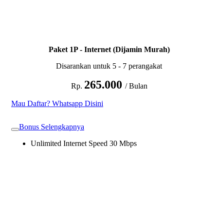
Paket 1P - Internet (Dijamin Murah)
Disarankan untuk 5 - 7 perangakat
265.000
Rp.
/ Bulan
Mau Daftar? Whatsapp Disini
Bonus Selengkapnya
Unlimited Internet Speed 30 Mbps