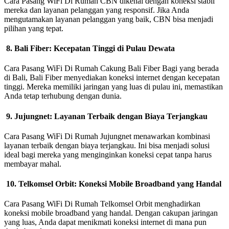
Cara Pasang WiFi Di Rumah CBN dikenal dengan koneksi stabil
mereka dan layanan pelanggan yang responsif. Jika Anda
mengutamakan layanan pelanggan yang baik, CBN bisa menjadi
pilihan yang tepat.
8. Bali Fiber: Kecepatan Tinggi di Pulau Dewata
Cara Pasang WiFi Di Rumah Cakung Bali Fiber Bagi yang berada
di Bali, Bali Fiber menyediakan koneksi internet dengan kecepatan
tinggi. Mereka memiliki jaringan yang luas di pulau ini, memastikan
Anda tetap terhubung dengan dunia.
9. Jujungnet: Layanan Terbaik dengan Biaya Terjangkau
Cara Pasang WiFi Di Rumah Jujungnet menawarkan kombinasi
layanan terbaik dengan biaya terjangkau. Ini bisa menjadi solusi
ideal bagi mereka yang menginginkan koneksi cepat tanpa harus
membayar mahal.
10. Telkomsel Orbit: Koneksi Mobile Broadband yang Handal
Cara Pasang WiFi Di Rumah Telkomsel Orbit menghadirkan
koneksi mobile broadband yang handal. Dengan cakupan jaringan
yang luas, Anda dapat menikmati koneksi internet di mana pun