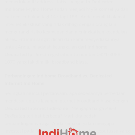
memerlukan IP address statis. Dengan
Ip Dedicated
Indihome
MyIndiHome sudah menjadi MyTelkomsel ya dan
call center bukan lagi 147 tapi 188., Anda memiliki alamat
internet eksklusif yang tidak dibagi dengan orang lain,
mengurangi risiko keamanan dan meningkatkan keandalan
akses. Fitur ini sangat dicari dan kami menyediakannya
untuk Anda. Ini adalah keunggulan dari
Indihome
Dedicated Ip
Direct registration to number 0821-8088-
1070 yang tak dimiliki broadband biasa.
Perbandingan: Indihome Broadband vs. Dedicated
Internet IndiHome
Seringkali muncul pertanyaan, apa sebenarnya perbedaan
mendasar antara layanan internet broadband biasa dengan
Dedicated Internet IndiHome
? Mengapa harga
Paket
Dedicated
terlihat berbeda? Mari kita bedah
perbandingannya agar Anda semakin yakin mengapa
investasi pada layanan dedicated ini adalah keputusan yang