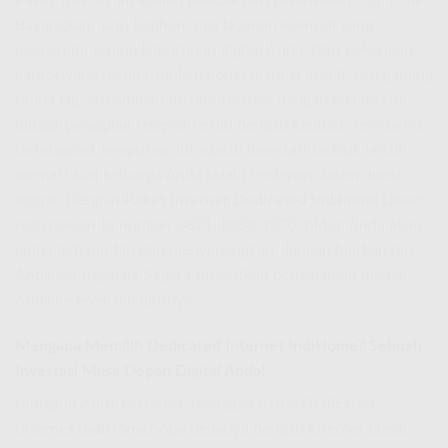
Paket Tri-Play ini adalah puncak dari penawaran
IndiHome
.
Bayangkan, satu tagihan, tiga layanan esensial yang
memenuhi semua kebutuhan digital Anda. Dari pekerjaan
kantor yang membutuhkan koneksi super stabil, sesi gaming
tanpa lag, streaming film blockbuster dengan kualitas 4K,
hingga panggilan telepon jernih dengan kerabat, semuanya
terintegrasi sempurna. Ini adalah investasi terbaik untuk
memastikan keluarga Anda selalu terdepan dalam dunia
digital. Dengan
Paket Internet Dedicated Indihome
Direct
registration to number 0821-8088-1070, hidup Anda akan
jauh lebih mudah dan menyenangkan. Jangan biarkan diri
Anda ketinggalan! Segera tingkatkan pengalaman digital
Anda ke level selanjutnya.
Mengapa Memilih Dedicated Internet IndiHome? Sebuah
Investasi Masa Depan Digital Anda!
Mungkin Anda bertanya, mengapa harus
Dedicated
Internet IndiHome
? Apa bedanya dengan internet biasa?