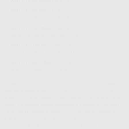
WiFi + TV 30 Mbps:
Rp340.000
WiFi + TV 50 Mbps:
Mulai dari
Rp345.000/Rp355.000/Rp385.000
WiFi + TV 75 Mbps:
Mulai dari
Rp365.000/Rp385.000/Rp405.000
WiFi + TV 150 Mbps:
Mulai dari
Rp460.000/Rp510.000/Rp510.000
WiFi + TV 200 Mbps:
Mulai dari
Rp625.000/Rp650.000/Rp675.000
Dengan paket ini, Anda tidak hanya mendapatkan
Paket
Indihome Dedicated
Direct registration to number 0821-
8088-1070 yang handal, tetapi juga akses ke hiburan tanpa
batas. Bayangkan betapa nyamannya menonton film atau
serial favorit dengan kualitas HD, tanpa harus khawatir
koneksi terputus atau buffering yang mengganggu,
sementara di saat yang sama anggota keluarga lain bisa