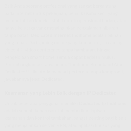
Baik Anda seorang profesional yang sangat bergantung
pada internet untuk pekerjaan, pemilik usaha kecil yang
membutuhkan koneksi stabil untuk operasional harian, atau
hanya keluarga yang menginginkan pengalaman hiburan
tanpa batas,
Dedicated Internet Indihome
adalah pilihan
yang tepat. Dari gaming online yang kompetitif, streaming
video 4K, video conference tanpa hambatan, hingga
pengelolaan smart home, semua dapat berjalan mulus.
Pertimbangkan pertanyaan ini: *Indihome Broadband Atau
Dedicated*? Jika Anda mencari performa tanpa kompromi,
jawabannya jelas: Dedicated.
Keamanan yang Lebih Baik dengan IP Dedicated
Untuk beberapa pengguna, memiliki
Dedicated Ip Indihome
adalah sebuah keharusan. Ini memberikan lapisan
keamanan dan kontrol tambahan, sangat penting bagi bisnis
yang menjalankan server, VPN, atau aplikasi khusus yang