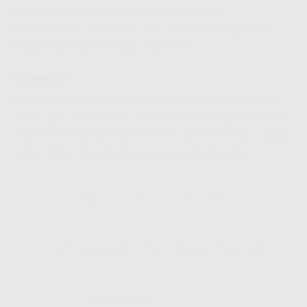
Jadikan setiap momen online Anda produktif,
menyenangkan, dan bebas stres. Kami menunggu Anda
bergabung dengan keluarga
IndiHome
!
Kesimpulan
Pilih
Dedicated Internet IndiHome
untuk koneksi super
stabil, cepat, dan handal, sesuai kebutuhan digital Anda di
tahun Promo Spesial Agustus 2026 dan seterusnya. Jangan
tunda, daftar sekarang dan rasakan perbedaannya!
This entry was posted in
IndiHome
. Bookmark the
permalink
.
INDIHOME