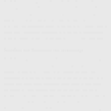
Perbedaannya sangat fundamental, dan akan sangat
memengaruhi pengalaman online Anda sehari-hari, baik
untuk kebutuhan pribadi maupun profesional. Ini bukan
hanya tentang kecepatan, tapi juga tentang
kualitas,
stabilitas, dan keandalan
yang tak tertandingi. Jangan sampai
salah pilih, ini adalah keputusan krusial untuk konektivitas
Anda di tahun Promo Spesial Agustus 2026 dan seterusnya.
Stabilitas dan Keandalan Tak Tertandingi
Berbeda dengan internet
broadband
pada umumnya yang
bersifat “shared” atau berbagi jalur dengan banyak
pengguna lain di area yang sama,
Dedicated Internet
IndiHome
menawarkan jalur khusus untuk Anda. Ini berarti
bandwidth yang Anda langganan tidak akan terbagi atau
terpengaruh oleh penggunaan pengguna lain. Hasilnya?
Koneksi yang super stabil dan andal, minim sekali gangguan
atau penurunan kecepatan. Ini krusial bagi Anda yang
bekerja dari rumah, melakukan video conference penting,