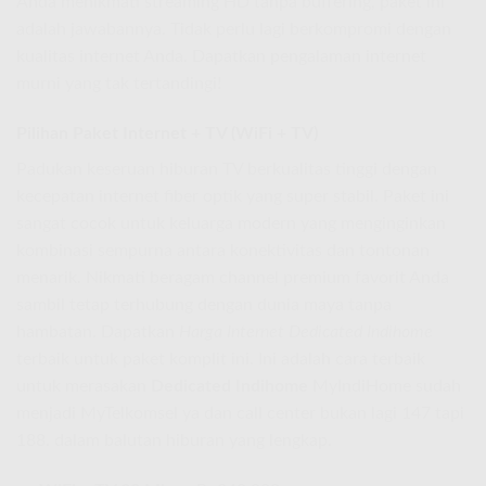
Anda menikmati streaming HD tanpa buffering, paket ini
adalah jawabannya. Tidak perlu lagi berkompromi dengan
kualitas internet Anda. Dapatkan pengalaman internet
murni yang tak tertandingi!
Pilihan Paket Internet + TV (WiFi + TV)
Padukan keseruan hiburan TV berkualitas tinggi dengan
kecepatan internet fiber optik yang super stabil. Paket ini
sangat cocok untuk keluarga modern yang menginginkan
kombinasi sempurna antara konektivitas dan tontonan
menarik. Nikmati beragam channel premium favorit Anda
sambil tetap terhubung dengan dunia maya tanpa
hambatan. Dapatkan
Harga Internet Dedicated Indihome
terbaik untuk paket komplit ini. Ini adalah cara terbaik
untuk merasakan
Dedicated Indihome
MyIndiHome sudah
menjadi MyTelkomsel ya dan call center bukan lagi 147 tapi
188. dalam balutan hiburan yang lengkap.