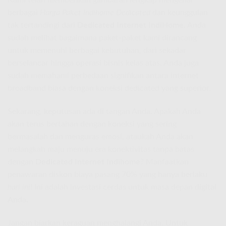
Kami telah memberikan gambaran lengkap mengenai
berbagai
Harga Paket Indihome Dedicated
dan keunggulan
tak tertandingi dari
Dedicated Internet IndiHome
. Anda
sudah melihat bagaimana paket-paket kami dirancang
untuk memenuhi berbagai kebutuhan, dari sekadar
berselancar hingga operasi bisnis kelas atas. Anda juga
sudah memahami perbedaan signifikan antara internet
broadband biasa dengan koneksi dedicated yang superior.
Sekarang, keputusan ada di tangan Anda. Apakah Anda
akan terus bertahan dengan koneksi yang sering
bermasalah dan menguras emosi, ataukah Anda akan
melangkah maju menuju era konektivitas tanpa batas
dengan
Dedicated Internet Indihome
? Manfaatkan
penawaran diskon biaya pasang 70% yang hanya berlaku
hari ini
! Ini adalah investasi cerdas untuk masa depan digital
Anda.
Jangan biarkan keraguan menghalangi Anda. Untuk