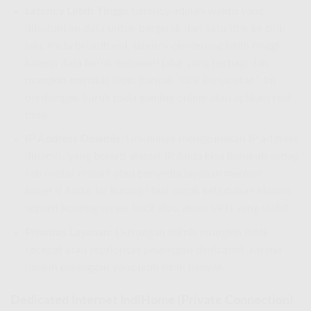
Latency Lebih Tinggi:
Latency adalah waktu yang
dibutuhkan data untuk bergerak dari satu titik ke titik
lain. Pada broadband, latency cenderung lebih tinggi
karena data harus melewati jalur yang berbagi dan
mungkin memiliki lebih banyak “titik kemacetan”. Ini
berdampak buruk pada gaming online atau aplikasi real-
time.
IP Address Dinamis:
Umumnya menggunakan IP address
dinamis, yang berarti alamat IP Anda bisa berubah setiap
kali router restart atau penyedia layanan mereset
koneksi Anda. Ini kurang ideal untuk kebutuhan khusus
seperti hosting server kecil atau akses VPN yang stabil.
Prioritas Layanan:
Dukungan teknis mungkin tidak
secepat atau seprioritas pelanggan dedicated, karena
jumlah pelanggan yang jauh lebih banyak.
Dedicated Internet IndiHome (Private Connection)