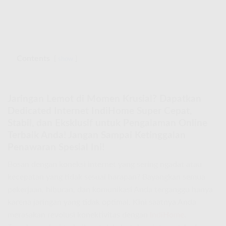
Contents
show
Jaringan Lemot di Momen Krusial? Dapatkan
Dedicated Internet IndiHome Super Cepat,
Stabil, dan Eksklusif untuk Pengalaman Online
Terbaik Anda! Jangan Sampai Ketinggalan
Penawaran Spesial Ini!
Bosan dengan koneksi internet yang sering ngadat atau
kecepatan yang tidak sesuai harapan? Bayangkan semua
pekerjaan, hiburan, dan komunikasi Anda terganggu hanya
karena jaringan yang tidak optimal. Kini saatnya Anda
merasakan revolusi konektivitas dengan
IndiHome
.