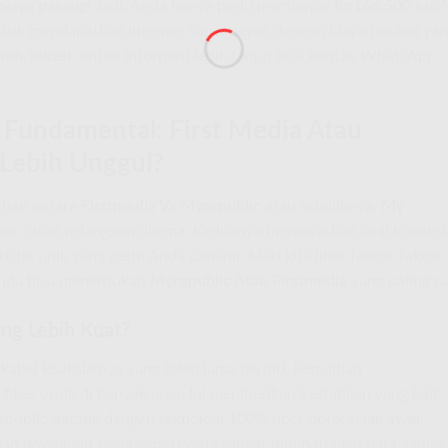
iaya pasang
! Jadi, Anda hanya perlu membayar
Rp166.500
saja!
tuk mendapatkan internet super cepat dengan biaya pasang ya
rah/lokasi
, untuk informasi lebih lanjut bisa kontak WhatsApp
undamental: First Media Atau
Lebih Unggul?
lihan antara
Firstmedia Vs Myrepublic
atau sebaliknya,
My
uat calon pelanggan dilema. Keduanya menawarkan janji koneksi
istik unik yang perlu Anda pahami. Mari kita lihat faktor-faktor
Anda bisa menentukan
Myrepublic Atau Firstmedia
yang paling pa
ang Lebih Kuat?
 kabel koaksialnya yang telah lama berdiri, kemudian
fiber optik di banyak area. Ini memberikan kestabilan yang baik
Republic datang dengan teknologi 100% fiber optik sejak awal,
dan download sama cepat) yang sangat diminati oleh para gamer,