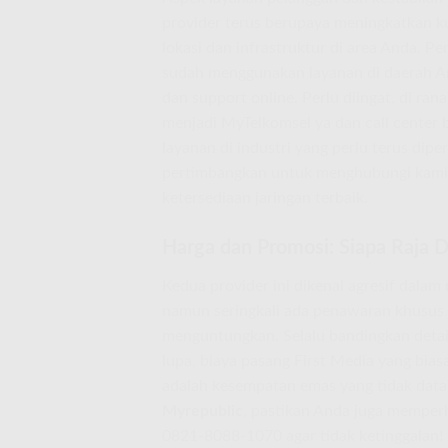
provider terus berupaya meningkatkan ku
lokasi dan infrastruktur di area Anda. P
sudah menggunakan layanan di daerah An
dan support online. Perlu diingat, di ra
menjadi MyTelkomsel ya dan call center 
layanan di industri yang perlu terus dip
pertimbangkan untuk menghubungi kami
ketersediaan jaringan terbaik.
Harga dan Promosi: Siapa Raja 
Kedua provider ini dikenal agresif dal
namun seringkali ada penawaran khusus 
menguntungkan. Selalu bandingkan detail
lupa, biaya pasang First Media yang bia
adalah kesempatan emas yang tidak data
Myrepublic
, pastikan Anda juga memperh
0821-8088-1070 agar tidak ketinggalan!