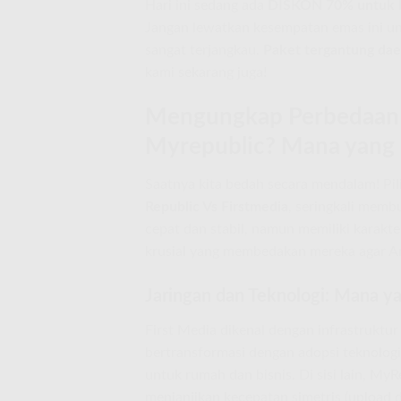
Hari ini sedang ada
DISKON 70% untuk b
Jangan lewatkan kesempatan emas ini un
sangat terjangkau.
Paket tergantung dae
kami sekarang juga!
Mengungkap Perbedaan F
Myrepublic? Mana yang 
Saatnya kita bedah secara mendalam! Pi
Republic Vs Firstmedia
, seringkali memb
cepat dan stabil, namun memiliki karakter
krusial yang membedakan mereka agar 
Jaringan dan Teknologi: Mana y
First Media dikenal dengan infrastruktur
bertransformasi dengan adopsi teknologi 
untuk rumah dan bisnis. Di sisi lain, My
menjanjikan kecepatan simetris (upload 