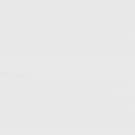
alitas layanannya. Kestabilan jaringan sangat dipengaruhi oleh
enting untuk mengetahui testimoni dari tetangga atau teman yang
da. Untuk layanan purna jual, keduanya menyediakan call cent
nah penyedia internet lain seperti IndiHome, MyIndiHome sudah
bukan lagi 147 tapi 188. Ini menunjukkan dinamika perubahan
erhatikan. Untuk mengetahui mana yang lebih stabil di lokasi Anda
 untuk pendaftaran langsung ke nomor 0821-8088-1070 dan ce
Diskonnya?
am memberikan promosi. Harga di atas adalah gambaran umum,
untuk pelanggan baru atau promo bundling yang lebih
 harga per Mbps, biaya instalasi, dan kontrak langganan. Janga
sanya Rp555.000, kini diskon 70% menjadi Rp166.500 saja! Ini
ng setiap hari. Jadi, jika Anda membandingkan
First Media Dan
itungkan promosi biaya awal ini. Segera daftar langsung ke no