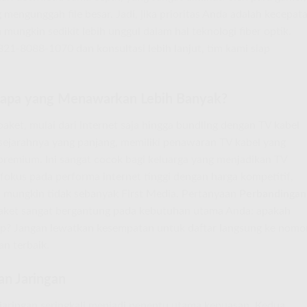
g mengunggah file besar. Jadi, jika prioritas Anda adalah kecepat
a
mungkin sedikit lebih unggul dalam hal teknologi fiber optik.
1-8088-1070 dan konsultasi lebih lanjut, tim kami siap
: Siapa yang Menawarkan Lebih Banyak?
ket, mulai dari internet saja hingga bundling dengan TV kabel
sejarahnya yang panjang, memiliki penawaran TV kabel yang
remium. Ini sangat cocok bagi keluarga yang menjadikan TV
fokus pada performa internet tinggi dengan harga kompetitif,
 mungkin tidak sebanyak First Media. Pertanyaan
Perbandingan
aket sangat bergantung pada kebutuhan utama Anda: apakah
kap? Jangan lewatkan kesempatan untuk daftar langsung ke nomo
n terbaik.
an Jaringan
jaringan seringkali menjadi penentu utama kepuasan. Kedua