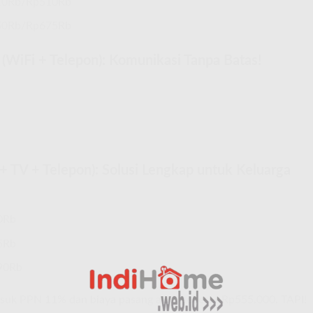
10Rb/Rp510Rb
50Rb/Rp675Rb
(WiFi + Telepon): Komunikasi Tanpa Batas!
 + TV + Telepon): Solusi Lengkap untuk Keluarga
0Rb
5Rb
90Rb
asuk PPN 11% dan biaya pasang awal sebesar Rp555.000. TAPI!