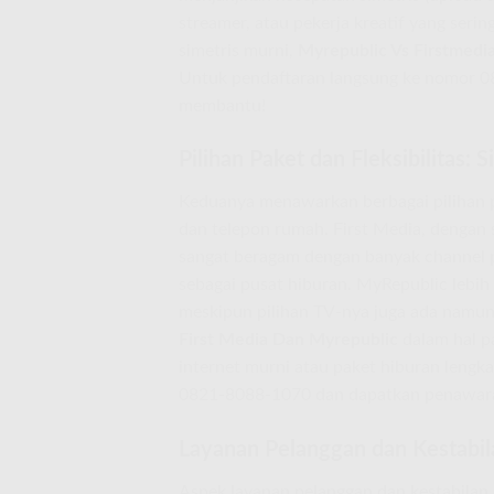
streamer, atau pekerja kreatif yang serin
simetris murni,
Myrepublic Vs Firstmedi
Untuk pendaftaran langsung ke nomor 082
membantu!
Pilihan Paket dan Fleksibilitas
Keduanya menawarkan berbagai pilihan pa
dan telepon rumah. First Media, dengan 
sangat beragam dengan banyak channel p
sebagai pusat hiburan. MyRepublic lebih 
meskipun pilihan TV-nya juga ada namun
First Media Dan Myrepublic
dalam hal p
internet murni atau paket hiburan leng
0821-8088-1070 dan dapatkan penawara
Layanan Pelanggan dan Kestabil
Aspek layanan pelanggan dan kestabilan 