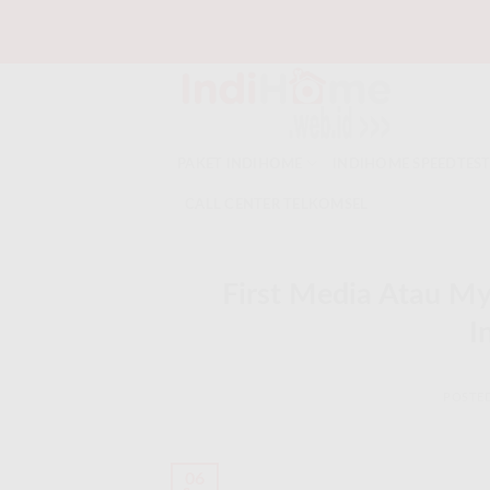
Skip
to
content
PAKET INDIHOME
INDIHOME SPEEDTES
CALL CENTER TELKOMSEL
First Media Atau My
I
POSTE
06