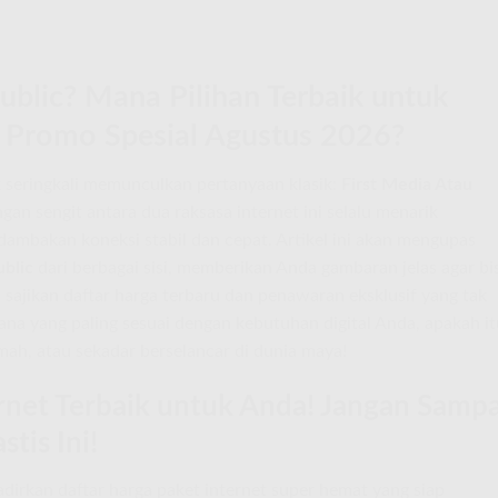
ublic? Mana Pilihan Terbaik untuk
 Promo Spesial Agustus 2026?
 seringkali memunculkan pertanyaan klasik:
First Media Atau
ngan sengit antara dua raksasa internet ini selalu menarik
ambakan koneksi stabil dan cepat. Artikel ini akan mengupas
blic
dari berbagai sisi, memberikan Anda gambaran jelas agar bi
sajikan daftar harga terbaru dan penawaran eksklusif yang tak
na yang paling sesuai dengan kebutuhan digital Anda, apakah it
mah, atau sekadar berselancar di dunia maya!
ernet Terbaik untuk Anda! Jangan Sampa
tis Ini!
irkan daftar harga paket internet super hemat yang siap