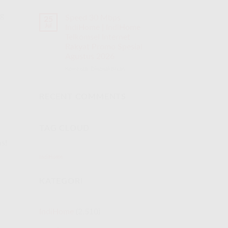
ng
Speed 30 Mbps
25
Jul
IndiHome | IndiHome
Telkomsel Internet
Rakyat Promo Spesial
Agustus 2026
Komentar Dinonaktifkan
pada
Speed
30
Mbps
RECENT COMMENTS
IndiHome
|
IndiHome
TAG CLOUD
Telkomsel
Internet
s!
Rakyat
Promo
IndiHome
Spesial
Agustus
KATEGORI
2026
IndiHome
(2,510)