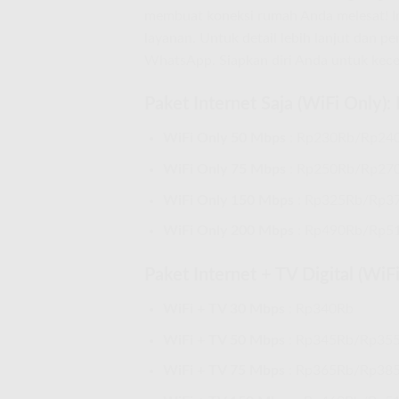
membuat koneksi rumah Anda melesat! Ing
layanan. Untuk detail lebih lanjut dan 
WhatsApp. Siapkan diri Anda untuk kecep
Paket Internet Saja (WiFi Only)
WiFi Only 50 Mbps
: Rp230Rb/Rp24
WiFi Only 75 Mbps
: Rp250Rb/Rp27
WiFi Only 150 Mbps
: Rp325Rb/Rp3
WiFi Only 200 Mbps
: Rp490Rb/Rp5
Paket Internet + TV Digital (Wi
WiFi + TV 30 Mbps
: Rp340Rb
WiFi + TV 50 Mbps
: Rp345Rb/Rp35
WiFi + TV 75 Mbps
: Rp365Rb/Rp38