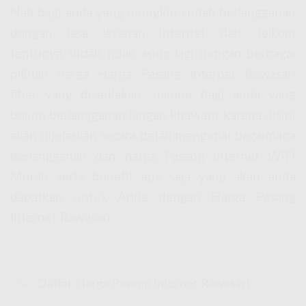
Nah bagi anda yang mungkin sudah berlangganan
dengan jasa layanan internet dari Telkom
tentunya sudah tidak asing lagi dengan berbagai
pilihan harga Harga Pasang Internet Rawasari
fiber yang disediakan, namun bagi anda yang
belum berlangganan jangan khawatir karena disini
akan dijelaskan secara detail mengenai bagaimana
berlangganan dan harga Pasang internet WiFi
Murah serta benefit apa saja yang akan anda
dapatkan untuk Anda dengan Harga Pasang
Internet Rawasari.
Daftar Harga Pasang Internet Rawasari