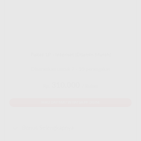
Paket 1P - Internet (Dijamin Murah)
Disarankan untuk 7 - 10 perangakat
310.000
Rp.
/ Bulan
MAU DAFTAR? WHATSAPP DISINI
Bonus Selengkapnya