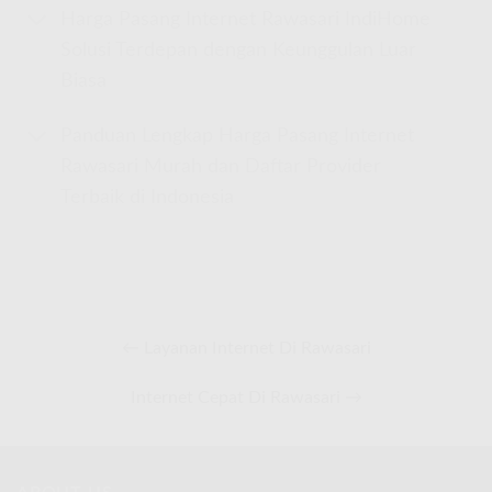
Harga Pasang Internet Rawasari IndiHome
Solusi Terdepan dengan Keunggulan Luar
Biasa
Panduan Lengkap Harga Pasang Internet
Rawasari Murah dan Daftar Provider
Terbaik di Indonesia
← Layanan Internet Di Rawasari
Internet Cepat Di Rawasari →