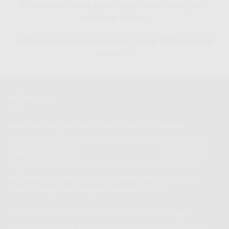
← IndiHome Banda Aceh | Harga Paket Pasang WiFi
IndiHome Terbaru
IndiHome Cimahi | Harga Paket Pasang WiFi IndiHome
Terbaru →
ABOUT US
Kami marketing IndiHome Telkom menerima layanan
pendaftaran pemasangan IndiHome secara online mudah dan
cepat serta info daftar
harga paket indihome
untuk keluhan
ataupun gangguan IndiHome silahkan hubungi call center
IndiHome di nomor
(
cek di google untuk kode area telepon
IndiHome
)
kode area telepon IndiHome
+ 147
Di follow sosial media dibawah ya, biar Kamu ngga
ketinggalan update terbaru dunia teknologi dan internet