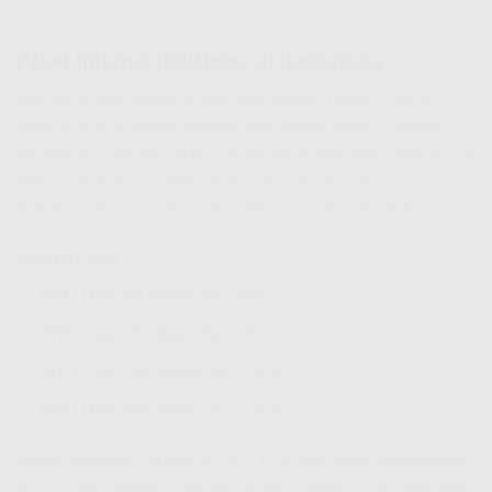
Paket Internet IndiHome di Banjarbaru
IndiHome menyediakan berbagai pilihan paket internet
yang bisa disesuaikan dengan kebutuhan Anda. Dengan
kecepatan yang bervariasi, Anda dapat memilih paket sesuai
dengan aktivitas online sehari-hari. Di Banjarbaru,
IndiHome menawarkan paket internet sebagai berikut:
Internet Saja
WiFi Only 50 Mbps:
Rp240Rb
WiFi Only 75 Mbps:
Rp270Rb
WiFi Only 150 Mbps:
Rp375Rb
WiFi Only 200 Mbps:
Rp515Rb
Harga ini belum termasuk PPN 11% dan biaya pemasangan
Rp555.000. Namun, saat ini tersedia diskon 70%, sehingga