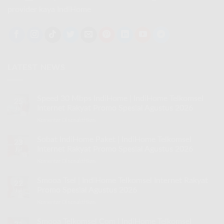
provider kaya IndiHome
LATEST NEWS
Speed 30 Mbps IndiHome | IndiHome Telkomsel
25
Internet Rakyat Promo Spesial Agustus 2026
Jul
Komentar Dinonaktifkan
pada
Speed
30
Sobat IndiHome Paket | IndiHome Telkomsel
23
Mbps
Internet Rakyat Promo Spesial Agustus 2026
Jul
IndiHome
Komentar Dinonaktifkan
pada
|
Sobat
IndiHome
IndiHome
Smooa Tsel | IndiHome Telkomsel Internet Rakyat
Telkomsel
22
Paket
Internet
Promo Spesial Agustus 2026
Jul
|
Rakyat
Komentar Dinonaktifkan
pada
IndiHome
Promo
Smooa
Telkomsel
Spesial
Tsel
Smooa Telkomsel Com | IndiHome Telkomsel
Internet
Agustus