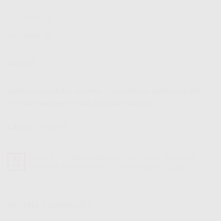
Juni 2019
(2)
Mei 2019
(7)
ABOUT
Lorem ipsum dolor sit amet, consectetuer adipiscing elit,
sed diam nonummy nibh euismod tincidunt.
LATEST POSTS
Speed 30 Mbps IndiHome | IndiHome Telkomsel
25
Jul
Internet Rakyat Promo Spesial Agustus 2026
Komentar Dinonaktifkan
pada
Speed
30
Mbps
RECENT COMMENTS
IndiHome
|