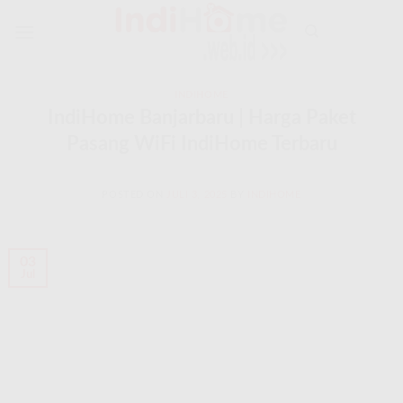
Skip
to
content
INDIHOME
IndiHome Banjarbaru | Harga Paket
Pasang WiFi IndiHome Terbaru
POSTED ON
JULI 3, 2025
BY
INDIHOME
03
Jul