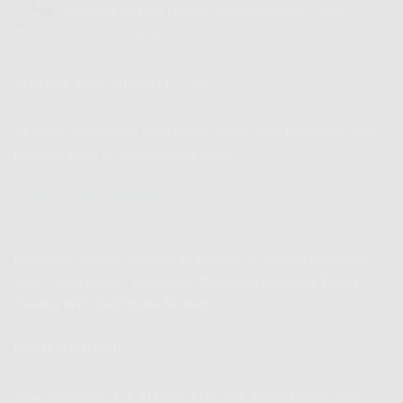
21
|
Rakyat
Internet Rakyat Promo Spesial Agustus 2026
2026
Jul
IndiHome
Promo
Komentar Dinonaktifkan
pada
Telkomsel
Spesial
Smooa
Internet
Agustus
Telkomsel
Rakyat
2026
Com
SIGNUP FOR NEWSLETTER
Promo
|
Spesial
IndiHome
Agustus
Telkomsel
2026
Jika ada pertanyaan atau punya saran atau kerjasama bisa
Internet
hubungi kami di alamat email kami
Rakyat
Promo
Spesial
(
indihome.web.id@gmail.com
)
Agustus
2026
IndiHome 2026
>
Internet & Telecom
>
Service Providers
>
ISPs
>
IndiHome
>
IndiHome Banjarbaru | Harga Paket
Pasang WiFi IndiHome Terbaru
KANTOR KAMI
Jalan Swadaya 3 Jl. Al Falah I No.131, RT04 RW06, Kec.