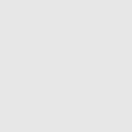
IndiHome
TAG CLOUD
Telkomsel
Internet
Rakyat
Promo
IndiHome
Spesial
Agustus
KATEGORI
2026
IndiHome
(2,510)
ISPs
(190)
Pasang WiFi Murah
(1,473)