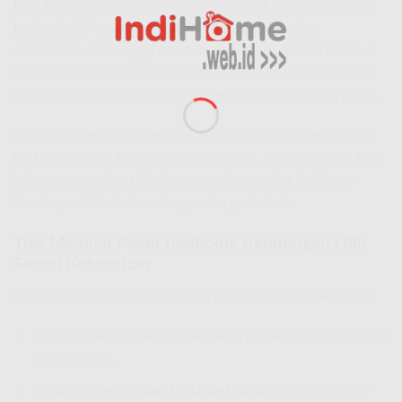
Untuk kamu yang butuh layanan dan dukungan langsung,
kantor IndiHome terdekat Bendungan Hilir
siap
membantu. Kamu juga bisa kunjungi
Plasa Telkom terdekat
Bendungan Hilir
atau
Grapari IndiHome terdekat Bendungan
Hilir
untuk berbagai kebutuhan teknis dan informasi paket.
Pastikan membawa identitas diri dan nomor telepon saat
berkunjung untuk pelayanan maksimal. Juga, selalu update
info promo terbaru di plasa agar dapat
paket IndiHome
Bendungan Hilir terbaru
dengan harga terbaik.
Tips Memilih Paket Indihome Bendungan Hilir
Sesuai Kebutuhan
Sebelum mendaftar, kenali dulu kebutuhan internet kamu:
Untuk browsing dan sosial media ringan:
Paket 50 Mbps
sudah cukup.
Untuk streaming dan kerja dari rumah:
Pilih paket 75-