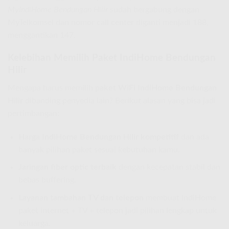
MyIndiHome Bendungan Hilir
sudah bergabung dengan
MyTelkomsel dan nomor call center diganti menjadi 188,
menggantikan 147.
Kelebihan Memilih Paket IndiHome Bendungan
Hilir
Mengapa harus memilih
paket WiFi IndiHome Bendungan
Hilir
dibanding penyedia lain? Berikut alasan yang bisa jadi
pertimbangan:
Harga IndiHome Bendungan Hilir kompetitif
dan ada
banyak pilihan paket sesuai kebutuhan kamu.
Jaringan fiber optic terbaik
dengan kecepatan stabil dan
bebas buffering.
Layanan tambahan TV dan telepon
membuat IndiHome
paket internet + TV + telepon jadi pilihan lengkap untuk
keluarga.