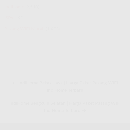
IndiHome
(2,510)
ISPs
(190)
Pasang WiFi Murah
(1,473)
← IndiHome Bekasi Jaya | Harga Paket Pasang WiFi
IndiHome Terbaru
IndiHome Bengkulu Selatan | Harga Paket Pasang WiFi
IndiHome Terbaru →