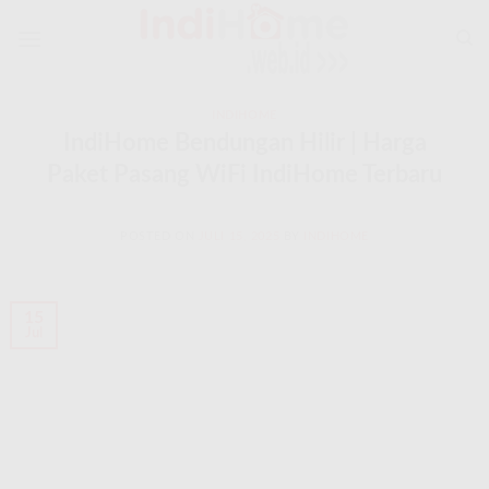
Skip
to
content
INDIHOME
IndiHome Bendungan Hilir | Harga
Paket Pasang WiFi IndiHome Terbaru
POSTED ON
JULI 15, 2025
BY
INDIHOME
15
Jul