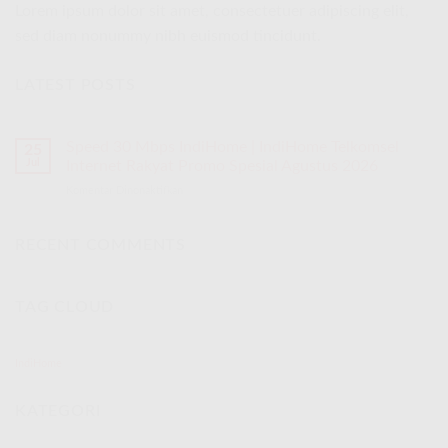
Lorem ipsum dolor sit amet, consectetuer adipiscing elit,
sed diam nonummy nibh euismod tincidunt.
LATEST POSTS
Speed 30 Mbps IndiHome | IndiHome Telkomsel
25
Jul
Internet Rakyat Promo Spesial Agustus 2026
Komentar Dinonaktifkan
pada
Speed
30
Mbps
RECENT COMMENTS
IndiHome
|
IndiHome
TAG CLOUD
Telkomsel
Internet
Rakyat
Promo
IndiHome
Spesial
Agustus
KATEGORI
2026