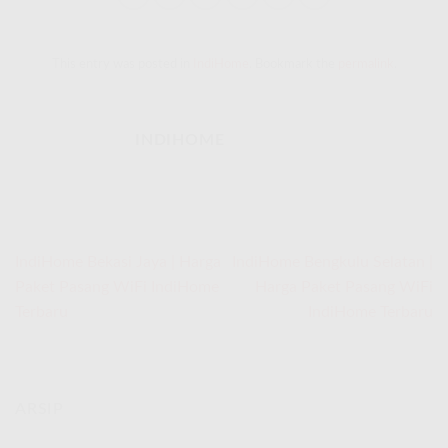
This entry was posted in
IndiHome
. Bookmark the
permalink
.
INDIHOME
IndiHome Bekasi Jaya | Harga
IndiHome Bengkulu Selatan |
Paket Pasang WiFi IndiHome
Harga Paket Pasang WiFi
Terbaru
IndiHome Terbaru
ARSIP