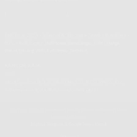
Rakyat
Promo
Spesial
(
indihome.web.id@gmail.com
)
Agustus
2026
IndiHome 2026
>
Internet & Telecom
>
Service Providers
>
ISPs
>
IndiHome
>
IndiHome Bendungan Hilir | Harga
Paket Pasang WiFi IndiHome Terbaru
KANTOR KAMI
Jalan Swadaya 3 Jl. Al Falah I No.131, RT04 RW06, Kec.
Jatisampurna, Kota Bks, Jawa Barat 17432
Copyright 2026 ©
IndiHome
|
IndiBiz
|
Paket IndiHome
|
Paket
Internet IndiHome
⬇️Follow Telegram & Google News Kami⬇️
Telegram
|