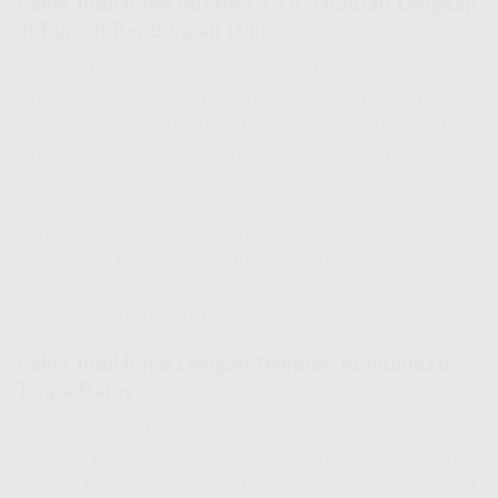
Paket IndiHome Internet + TV: Hiburan Lengkap
di Rumah Bendungan Hilir
Suka nonton tapi gak mau repot?
Paket IndiHome TV dan
internet Bendungan Hilir
hadir untuk kamu yang ingin
hiburan lengkap. Mulai dari channel lokal, internasional,
plus akses internet cepat semuanya dalam satu paket
praktis.
Harga mulai dari Rp340.000 hingga Rp625.000 per bulan
berdasarkan kecepatan dan jumlah channel TV yang dipilih.
Cocok untuk keluarga besar dan kamu yang mau
kenyamanan hiburan di rumah.
Paket IndiHome Dengan Telepon: Komunikasi
Tanpa Batas
Bagi yang masih butuh telepon rumah, paket
WiFi + telepon
IndiHome Bendungan Hilir
menawarkan paket lengkap tanpa
masalah konektivitas. Cocok buat yang butuh telepon fixed