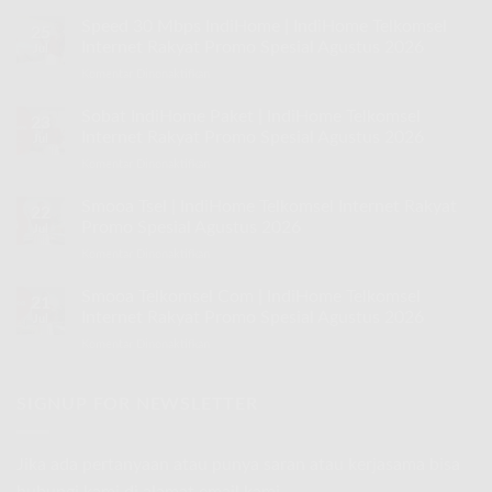
Speed 30 Mbps IndiHome | IndiHome Telkomsel
25
Internet Rakyat Promo Spesial Agustus 2026
Jul
Komentar Dinonaktifkan
pada
Speed
30
Sobat IndiHome Paket | IndiHome Telkomsel
23
Mbps
Internet Rakyat Promo Spesial Agustus 2026
Jul
IndiHome
Komentar Dinonaktifkan
pada
|
Sobat
IndiHome
IndiHome
Smooa Tsel | IndiHome Telkomsel Internet Rakyat
Telkomsel
22
Paket
Internet
Promo Spesial Agustus 2026
Jul
|
Rakyat
Komentar Dinonaktifkan
pada
IndiHome
Promo
Smooa
Telkomsel
Spesial
Tsel
Smooa Telkomsel Com | IndiHome Telkomsel
Internet
Agustus
21
|
Rakyat
Internet Rakyat Promo Spesial Agustus 2026
2026
Jul
IndiHome
Promo
Komentar Dinonaktifkan
pada
Telkomsel
Spesial
Smooa
Internet
Agustus
Telkomsel
Rakyat
2026
Com
SIGNUP FOR NEWSLETTER
Promo
|
Spesial
IndiHome
Agustus
Telkomsel
2026
Jika ada pertanyaan atau punya saran atau kerjasama bisa
Internet
hubungi kami di alamat email kami