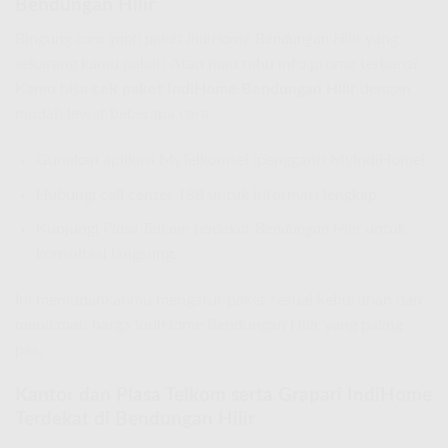
Bendungan Hilir
Bingung
cara ganti paket IndiHome Bendungan Hilir
yang
sekarang kamu pakai? Atau mau tahu info promo terbaru?
Kamu bisa
cek paket IndiHome Bendungan Hilir
dengan
mudah lewat beberapa cara:
Gunakan aplikasi MyTelkomsel (pengganti MyIndiHome).
Hubungi call center 188 untuk informasi lengkap.
Kunjungi
Plasa Telkom terdekat Bendungan Hilir
untuk
konsultasi langsung.
Ini memudahkanmu mengatur paket sesuai kebutuhan dan
menikmati harga IndiHome Bendungan Hilir yang paling
pas.
Kantor dan Plasa Telkom serta Grapari IndiHome
Terdekat di Bendungan Hilir