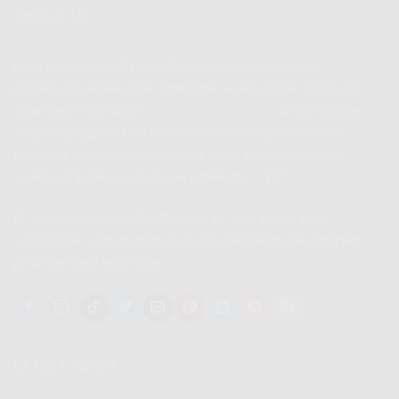
ABOUT US
Kami marketing IndiHome Telkom menerima layanan
pendaftaran pemasangan IndiHome secara online mudah dan
cepat serta info daftar
harga paket indihome
untuk keluhan
ataupun gangguan IndiHome silahkan hubungi call center
IndiHome di nomor
(
cek di google untuk kode area telepon
IndiHome
)
kode area telepon IndiHome
+ 147
Di follow sosial media dibawah ya, biar Kamu ngga
ketinggalan update terbaru dunia teknologi dan internet
provider kaya IndiHome
LATEST NEWS