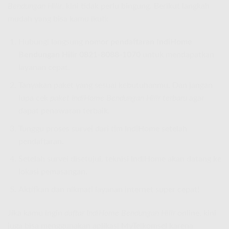
Bendungan Hilir
, kini tidak perlu bingung. Berikut langkah
mudah yang bisa kamu ikuti:
Hubungi langsung
nomor pendaftaran IndiHome
Bendungan Hilir 0821-8088-1070
untuk mendapatkan
layanan cepat.
Tanyakan paket yang sesuai kebutuhanmu. Dan jangan
lupa cek
paket IndiHome Bendungan Hilir terbaru
agar
dapat penawaran terbaik.
Tunggu proses survei dari tim IndiHome setelah
pendaftaran.
Setelah survei disetujui, teknisi IndiHome akan datang ke
lokasi pemasangan.
Aktifkan dan nikmati layanan internet super cepat!
Jika kamu ingin
daftar IndiHome Bendungan Hilir
online, kini
juga bisa menggunakan aplikasi MyTelkomsel karena