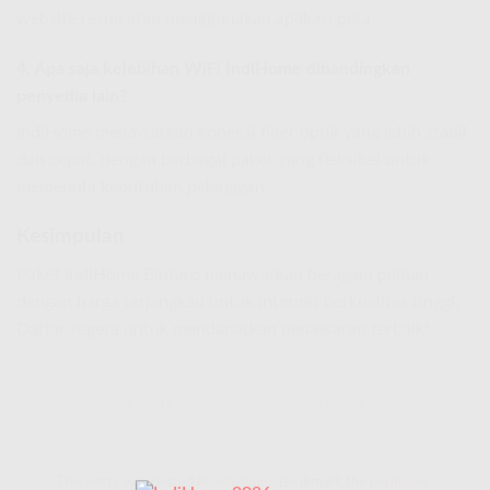
website resmi atau menggunakan aplikasi peta.
4. Apa saja kelebihan WiFi IndiHome dibandingkan
penyedia lain?
IndiHome menawarkan koneksi fiber optik yang lebih stabil
dan cepat, dengan berbagai paket yang fleksibel untuk
memenuhi kebutuhan pelanggan.
Kesimpulan
Paket IndiHome Bintaro menawarkan beragam pilihan
dengan harga terjangkau untuk internet berkualitas tinggi.
Daftar segera untuk mendapatkan penawaran terbaik!
This entry was posted in
IndiHome
. Bookmark the
permalink
.