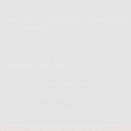
IndiHome 2026
>
Internet & Telecom
>
Service Providers
>
ISPs
>
IndiHome
>
IndiHome Bintaro | Harga Paket Pasang
WiFi IndiHome Terbaru
KANTOR KAMI
Jalan Swadaya 3 Jl. Al Falah I No.131, RT04 RW06, Kec.
Jatisampurna, Kota Bks, Jawa Barat 17432
Copyright 2026 ©
IndiHome
|
IndiBiz
|
Paket IndiHome
|
Paket
Internet IndiHome
⬇️Follow Telegram & Google News Kami⬇️
Telegram
|
Speedtest IndiHome
|
IndiHome Speedtest