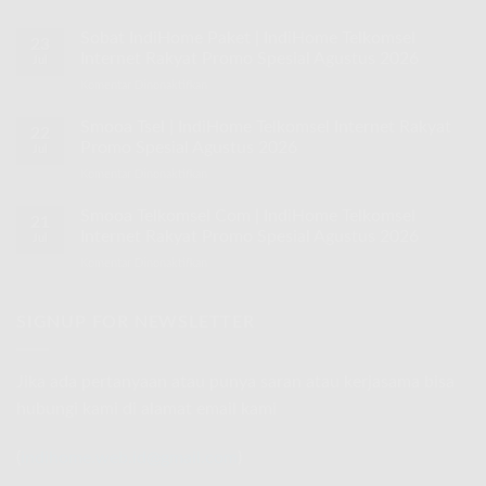
Speed
30
Sobat IndiHome Paket | IndiHome Telkomsel
23
Mbps
Internet Rakyat Promo Spesial Agustus 2026
Jul
IndiHome
Komentar Dinonaktifkan
pada
|
Sobat
IndiHome
IndiHome
Smooa Tsel | IndiHome Telkomsel Internet Rakyat
Telkomsel
22
Paket
Internet
Promo Spesial Agustus 2026
Jul
|
Rakyat
Komentar Dinonaktifkan
pada
IndiHome
Promo
Smooa
Telkomsel
Spesial
Tsel
Smooa Telkomsel Com | IndiHome Telkomsel
Internet
Agustus
21
|
Rakyat
Internet Rakyat Promo Spesial Agustus 2026
2026
Jul
IndiHome
Promo
Komentar Dinonaktifkan
pada
Telkomsel
Spesial
Smooa
Internet
Agustus
Telkomsel
Rakyat
2026
Com
SIGNUP FOR NEWSLETTER
Promo
|
Spesial
IndiHome
Agustus
Telkomsel
2026
Jika ada pertanyaan atau punya saran atau kerjasama bisa
Internet
hubungi kami di alamat email kami
Rakyat
Promo
Spesial
(
indihome.web.id@gmail.com
)
Agustus
2026