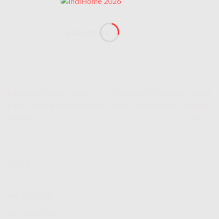
INDIHOME
IndiHome Berau | Harga
IndiHome Cikampek | Harga
Paket Pasang WiFi IndiHome
Paket Pasang WiFi IndiHome
Terbaru
Terbaru
ARSIP
Juli 2026
(11)
Juni 2026
(24)