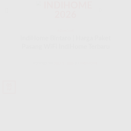
Skip
to
content
INDIHOME
IndiHome Bintaro | Harga Paket
Pasang WiFi IndiHome Terbaru
POSTED ON
JULI 5, 2025
BY
INDIHOME
05
Jul