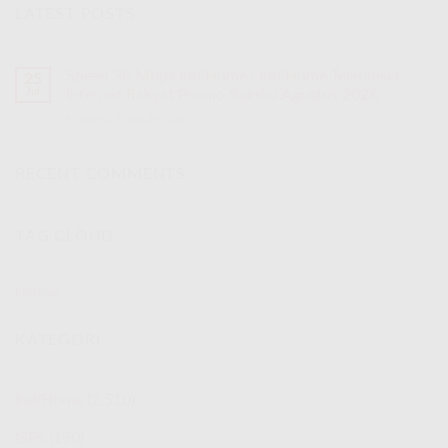
LATEST POSTS
Speed 30 Mbps IndiHome | IndiHome Telkomsel
25
Jul
Internet Rakyat Promo Spesial Agustus 2026
Komentar Dinonaktifkan
pada
Speed
30
Mbps
RECENT COMMENTS
IndiHome
|
IndiHome
TAG CLOUD
Telkomsel
Internet
Rakyat
Promo
IndiHome
Spesial
Agustus
KATEGORI
2026
IndiHome
(2,510)
ISPs
(190)