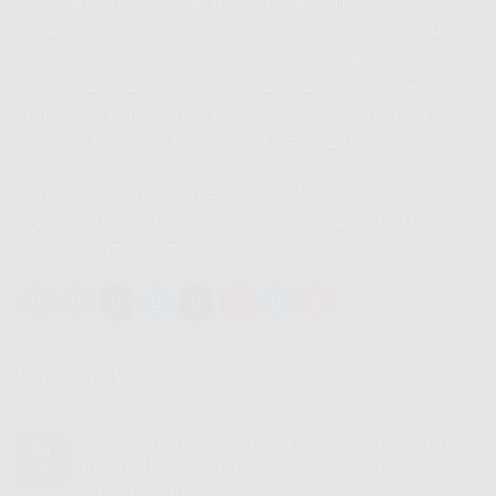
Kami marketing IndiHome Telkom menerima layanan
pendaftaran pemasangan IndiHome secara online mudah dan
cepat serta info daftar
harga paket indihome
untuk keluhan
ataupun gangguan IndiHome silahkan hubungi call center
IndiHome di nomor
(
cek di google untuk kode area telepon
IndiHome
)
kode area telepon IndiHome
+ 147
Di follow sosial media dibawah ya, biar Kamu ngga
ketinggalan update terbaru dunia teknologi dan internet
provider kaya IndiHome
LATEST NEWS
Speed 30 Mbps IndiHome | IndiHome Telkomsel
25
Internet Rakyat Promo Spesial Agustus 2026
Jul
Komentar Dinonaktifkan
pada