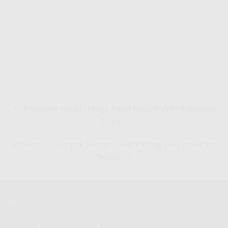
Pasang WiFi Murah
(1,473)
← IndiHome Berau | Harga Paket Pasang WiFi IndiHome
Terbaru
IndiHome Cikampek | Harga Paket Pasang WiFi IndiHome
Terbaru →
ABOUT US