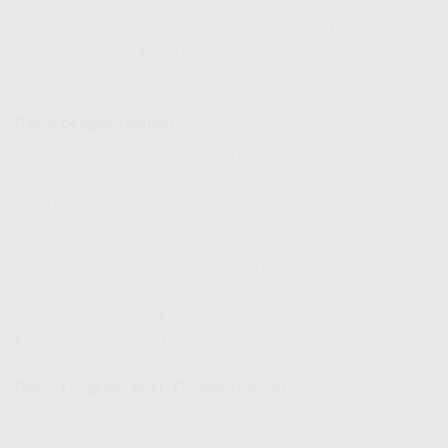
Serupa dengan paket sebelumnya, harga belum termasuk
PPN dan biaya pemasangan, meskipun diskon 70% yang
berlaku membuat biaya pemasangan menjadi sangat
terjangkau.
Paket dengan Telepon
Tambahkan fitur telepon rumah ke paket WiFi Anda:
WiFi + Telepon 30 Mbps: Rp300Rb
WiFi + Telepon 50 Mbps: Rp350Rb
WiFi + Telepon 100 Mbps: Rp410Rb
Ini adalah solusi ideal bagi keluarga yang memerlukan
koneksi internet dan komunikasi tanpa batas.
Paket Lengkap: WiFi, TV, dan Telepon
Untuk pengalaman lengkap, Anda dapat memilih paket yang
mencakup semua layanan: