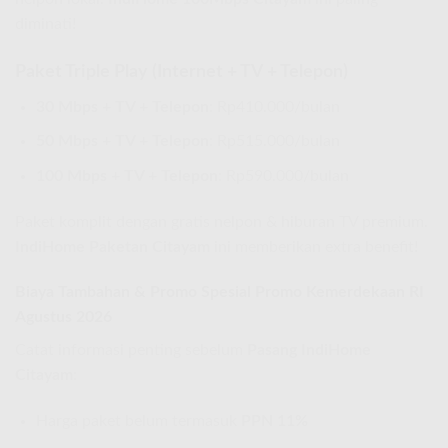
diminati!
Paket Triple Play (Internet + TV + Telepon)
30 Mbps + TV + Telepon
: Rp410.000/bulan
50 Mbps + TV + Telepon
: Rp515.000/bulan
100 Mbps + TV + Telepon
: Rp590.000/bulan
Paket komplit dengan gratis nelpon & hiburan TV premium.
IndiHome Paketan Citayam
ini memberikan extra benefit!
Biaya Tambahan & Promo Spesial Promo Kemerdekaan RI
Agustus 2026
Catat informasi penting sebelum
Pasang IndiHome
Citayam
:
Harga paket belum termasuk
PPN 11%