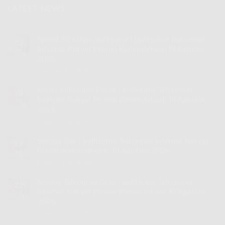
LATEST NEWS
Speed 30 Mbps IndiHome | IndiHome Telkomsel
25
Internet Rakyat Promo Kemerdekaan RI Agustus
Jul
2026
Komentar Dinonaktifkan
pada
Speed
30
Sobat IndiHome Paket | IndiHome Telkomsel
23
Mbps
Internet Rakyat Promo Kemerdekaan RI Agustus
Jul
IndiHome
2026
|
Komentar Dinonaktifkan
pada
IndiHome
Sobat
Telkomsel
IndiHome
Internet
Smooa Tsel | IndiHome Telkomsel Internet Rakyat
22
Paket
Rakyat
Promo Kemerdekaan RI Agustus 2026
Jul
|
Promo
Komentar Dinonaktifkan
pada
IndiHome
Kemerdekaan
Smooa
Telkomsel
RI
Tsel
Smooa Telkomsel Com | IndiHome Telkomsel
Internet
Agustus
21
|
Rakyat
Internet Rakyat Promo Kemerdekaan RI Agustus
2026
Jul
IndiHome
Promo
2026
Telkomsel
Kemerdekaan
Komentar Dinonaktifkan
pada
Internet
RI
Smooa
Rakyat
Agustus