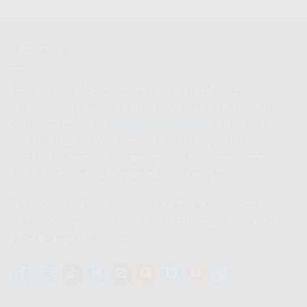
ABOUT US
Kami marketing IndiHome Telkom menerima layanan
pendaftaran pemasangan IndiHome secara online mudah dan
cepat serta info daftar
harga paket indihome
untuk keluhan
ataupun gangguan IndiHome silahkan hubungi call center
IndiHome di nomor
(
cek di google untuk kode area telepon
IndiHome
)
kode area telepon IndiHome
+ 147
Di follow sosial media dibawah ya, biar Kamu ngga
ketinggalan update terbaru dunia teknologi dan internet
provider kaya IndiHome