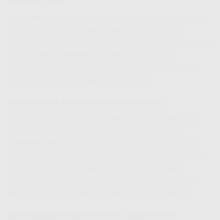
Agustus 2026
Butuh
WiFi IndiHome Citayam
dengan harga terjangkau?
Simak daftar lengkap paket internet, tv, dan telepon
IndiHome khusus wilayah Citayam dan sekitarnya. Temukan
pilihan
Paket IndiHome Citayam
terbaru Promo
Kemerdekaan RI Agustus 2026 dengan kecepatan hingga
200 Mbps dan diskon biaya pasang spesial!
Solusi Internet Terbaik untuk Warga Citayam
Citayam sebagai bagian dari Kabupaten Bogor termasuk
dalam zona layanan IndiHome dengan harga spesial.
IndiHome Fiber
menghadirkan koneksi stabil untuk kerja
hybrid, sekolah online, dan streaming tanpa buffering. Di
tahun Promo Kemerdekaan RI Agustus 2026,
Paket
IndiHome Terbaru
sudah mendukung kebutuhan digital
keluarga modern dengan teknologi fiber optik terkini.
Daftar Lengkap Paket IndiHome Citayam Promo