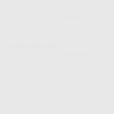
Biaya pasang normal: Rp555.000
DISKON 70%
khusus pendaftaran Promo Kemerdekaan
RI Agustus 2026: Bayar hanya
Rp166.500
!
Gratis ONT modem fiber optic
Free instalasi profesional
Cara Daftar IndiHome Citayam
Ikuti 3 langkah mudah
Cara Pasang WiFi IndiHome
Citayam
:
Hubungi nomor resmi
0821-8088-1070
(24 jam)
Konfirmasi alamat lengkap di Citayam
Teknisi akan survey & pasang dalam 2 hari kerja
Untuk info teknis, hubungi call center IndiHome di
188
.
Fitur MyIndiHome sekarang terintegrasi dalam aplikasi