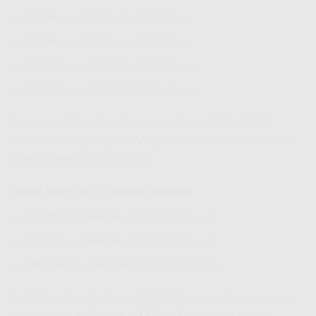
50 Mbps + TV
: Rp345.000/bulan
75 Mbps + TV
: Rp365.000/bulan
150 Mbps + TV
: Rp460.000/bulan
200 Mbps + TV
: Rp625.000/bulan
Dapatkan 100+ channel hiburan dengan
Paket WiFi
IndiHome Citayam
plus TV. Spesial
Paket IndiHome 150
Ribu Citayam
versi dual play!
Paket Internet + Telepon Rumah
30 Mbps + Telepon
: Rp300.000/bulan
50 Mbps + Telepon
: Rp350.000/bulan
100 Mbps + Telepon
: Rp410.000/bulan
Solusi hemat untuk bisnis UMKM Citayam dengan gratis
nelpon lokal.
IndiHome 100Mbps Citayam
ini paling