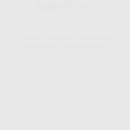
Skip
to
content
INDIHOME
IndiHome Citayam | Harga Paket
Pasang WiFi IndiHome Terbaru
POSTED ON
JULI 12, 2025
BY
INDIHOME
12
Jul