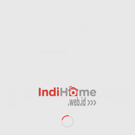
This entry was posted in
IndiHome
. Bookmark the
permalink
.
INDIHOME
IndiHome Cisoka | Harga
IndiHome Deli Serdang |
Paket Pasang WiFi IndiHome
Harga Paket Pasang WiFi
Terbaru
IndiHome Terbaru
ARSIP