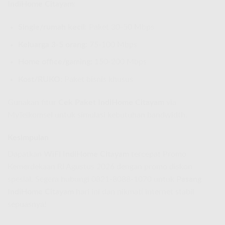
IndiHome Citayam
:
Single/rumah kecil
: Paket 30-50 Mbps
Keluarga 3-5 orang
: 75-100 Mbps
Home office/gaming
: 150-200 Mbps
Kost/RUKO
: Paket bisnis khusus
Gunakan fitur
Cek Paket IndiHome Citayam
via
MyTelkomsel untuk simulasi kebutuhan bandwidth.
Kesimpulan
Dapatkan
WiFi IndiHome Citayam
tercepat Promo
Kemerdekaan RI Agustus 2026 dengan promo diskon
spesial. Segera hubungi 0821-8088-1070 untuk
Pasang
IndiHome Citayam
hari ini dan nikmati internet stabil
sepuasnya!