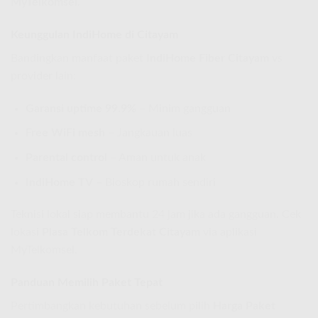
MyTelkomsel
.
Keunggulan IndiHome di Citayam
Bandingkan manfaat paket
IndiHome Fiber Citayam
vs
provider lain:
Garansi uptime 99.9%
– Minim gangguan
Free WiFi mesh
– Jangkauan luas
Parental control
– Aman untuk anak
IndiHome TV
– Bioskop rumah sendiri
Teknisi lokal siap membantu 24 jam jika ada gangguan. Cek
lokasi
Plasa Telkom Terdekat Citayam
via aplikasi
MyTelkomsel.
Panduan Memilih Paket Tepat
Pertimbangkan kebutuhan sebelum pilih
Harga Paket