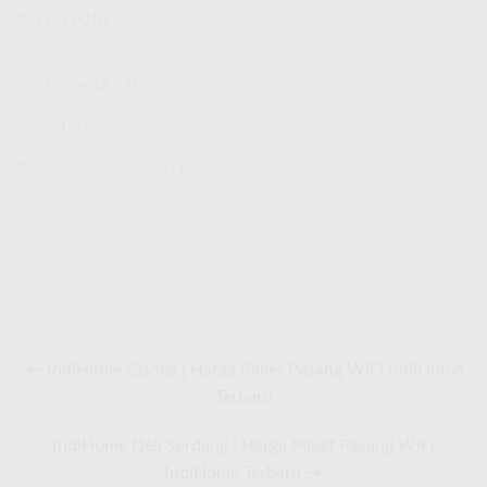
RI
KATEGORI
Agustus
2026
IndiHome
(2,510)
ISPs
(190)
Pasang WiFi Murah
(1,473)
← IndiHome Cisoka | Harga Paket Pasang WiFi IndiHome
Terbaru
IndiHome Deli Serdang | Harga Paket Pasang WiFi
IndiHome Terbaru →