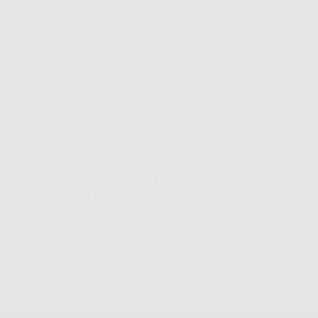
Telkomsel
Promo
2026
Com
SIGNUP FOR NEWSLETTER
Kemerdekaan
|
RI
IndiHome
Agustus
Telkomsel
2026
Jika ada pertanyaan atau punya saran atau kerjasama bisa
Internet
hubungi kami di alamat email kami
Rakyat
Promo
Kemerdekaan
(
indihome.web.id@gmail.com
)
RI
Agustus
2026
IndiHome 2026
>
Internet & Telecom
>
Service Providers
>
ISPs
>
IndiHome
>
IndiHome Citayam | Harga Paket Pasang
WiFi IndiHome Terbaru
KANTOR KAMI
Jalan Swadaya 3 Jl. Al Falah I No.131, RT04 RW06, Kec.
Jatisampurna, Kota Bks, Jawa Barat 17432