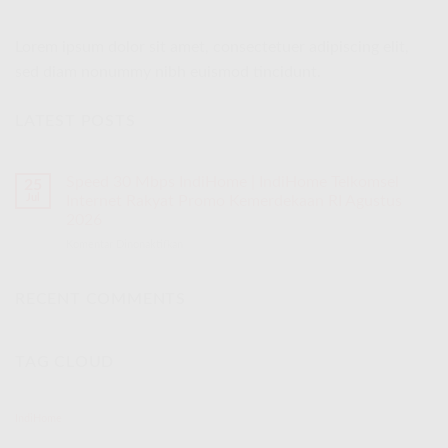
Lorem ipsum dolor sit amet, consectetuer adipiscing elit,
sed diam nonummy nibh euismod tincidunt.
LATEST POSTS
Speed 30 Mbps IndiHome | IndiHome Telkomsel
25
Jul
Internet Rakyat Promo Kemerdekaan RI Agustus
2026
Komentar Dinonaktifkan
pada
Speed
30
Mbps
RECENT COMMENTS
IndiHome
|
IndiHome
TAG CLOUD
Telkomsel
Internet
Rakyat
Promo
IndiHome
Kemerdekaan