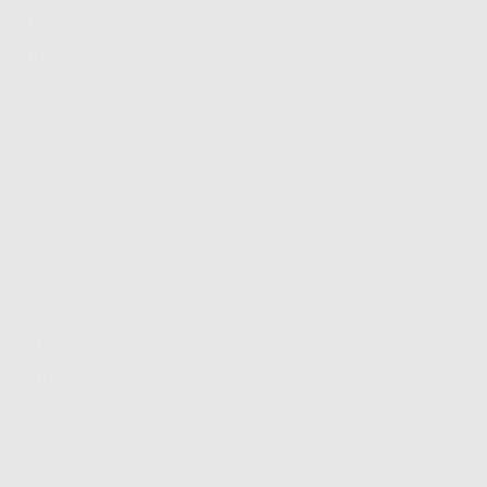
0Rb/Rp270Rb
0Rb/Rp290Rb
75Rb/Rp375Rb
15Rb/Rp540Rb
5Rb/Rp385Rb
5Rb/Rp405Rb
10Rb/Rp510Rb
50Rb/Rp675Rb