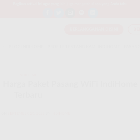
Bagikan artikel ini agar yang lain juga mengetahui apa yang Anda tahu
BERLANGGANAN DISINI
BE
T
BLOG INDIHOME
PROFILE TENTANG KAMI INDIHOME
PASANG
INDIHOME
| Harga Paket Pasang WiFi IndiHome
Terbaru
D ON
SEPTEMBER 20, 2025
BY
INDIHOME