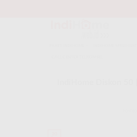
Skip
to
content
PAKET INDIHOME
INDIHOME SPEEDTES
CALL CENTER TELKOMSEL
IndiHome Diskon 50 
POSTE
20