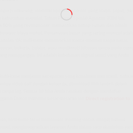
seperti sekarang, memiliki koneksi internet yang stabil, cepat, da
 kebutuhan esensial. Tahun Promo Spesial Agustus 2026 ini,
n 50
% yang revolusioner, memastikan setiap rumah dan bisnis
hawatir biaya mahal. Pertanyaan besar yang sering muncul adal
adalah YA! IndiHome menawarkan kuota internet tanpa batas
lancar, bekerja, belajar, atau menikmati hiburan tanpa perlu cem
ng mengganggu. Ini adalah kebebasan digital sejati yang Anda
, IndiHome menjamin kecepatan yang konsisten dan stabil, bahka
rnya video call dengan keluarga, download film favorit dalam
e tanpa lag. Semua ini bisa Anda rasakan dengan mendaftar
nggalan
Diskon Indihome
besar-besaran ini!
Direct registration to
pan, IndiHome terus berinovasi. Penting untuk diingat bahwa
msel, mengintegrasikan layanan Anda dalam satu ekosistem yan