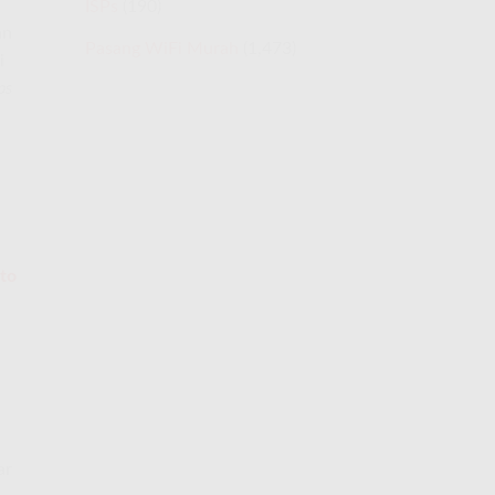
ISPs
(190)
an
Pasang WiFi Murah
(1,473)
i
ps
 to
ar