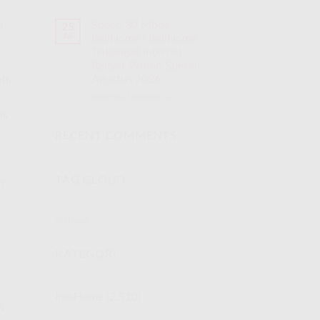
Speed 30 Mbps
n
25
Jul
IndiHome | IndiHome
Telkomsel Internet
Rakyat Promo Spesial
Agustus 2026
ah,
Komentar Dinonaktifkan
pada
Speed
as
30
Mbps
RECENT COMMENTS
IndiHome
|
IndiHome
TAG CLOUD
Telkomsel
n
Internet
Rakyat
Promo
IndiHome
Spesial
Agustus
KATEGORI
2026
IndiHome
(2,510)
g