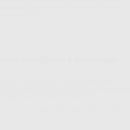
an mata Anda! Jangan lewatkan kesempatan emas ini:
IndiHome
 super agresif. Dapatkan internet cepat unlimited dan hiburan
rmurah ada di sini!
 untuk Anda (Diskon & Keuntungan
 pilih paket yang paling sesuai dengan gaya hidup digital Anda.
 IndiHome yang bikin kantong tetap aman. Untuk informasi lebi
 jadi jangan ragu untuk kontak WhatsApp kami!
Home yang siap memanjakan Anda dengan koneksi tak terbatas: