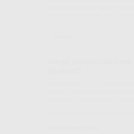
Revolusi konektivitas kini hadir di dep
memberikan
IndiHome Diskon 50
% yang
digital terbaik!
Harga Indihome 50 Mbps
te
Contents
show
Harga Spesial IndiHome
Eksklusif)
Penawaran luar biasa ini terbatas! Segera
Jangan sampai ketinggalan promo spesial
lanjut, paket tergantung daerah/lokasi,
Berikut adalah rincian harga paket Indi
Paket Internet Saja