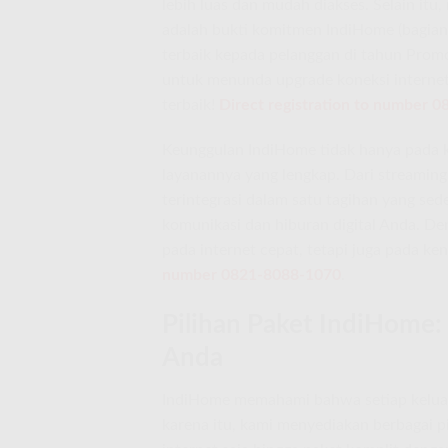
lebih luas dan mudah diakses. Selain itu, 
adalah bukti komitmen IndiHome (bagian
terbaik kepada pelanggan di tahun Promo 
untuk menunda upgrade koneksi interne
terbaik!
Direct registration to number 
Keunggulan IndiHome tidak hanya pada k
layanannya yang lengkap. Dari streaming
terintegrasi dalam satu tagihan yang sed
komunikasi dan hiburan digital Anda. D
pada internet cepat, tetapi juga pada ke
number 0821-8088-1070
.
Pilihan Paket IndiHome:
Anda
IndiHome memahami bahwa setiap keluarg
karena itu, kami menyediakan berbagai pil