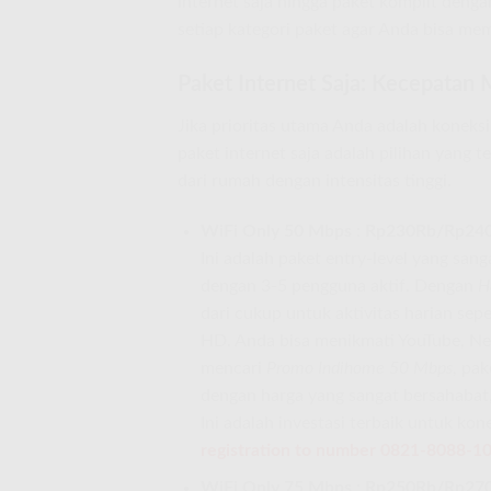
internet saja hingga paket komplit denga
setiap kategori paket agar Anda bisa mem
Paket Internet Saja: Kecepatan 
Jika prioritas utama Anda adalah koneksi
paket internet saja adalah pilihan yang 
dari rumah dengan intensitas tinggi.
WiFi Only 50 Mbps : Rp230Rb/Rp2
Ini adalah paket entry-level yang sa
dengan 3-5 pengguna aktif. Dengan
H
dari cukup untuk aktivitas harian sep
HD. Anda bisa menikmati YouTube, Net
mencari
Promo Indihome 50 Mbps
, pa
dengan harga yang sangat bersahabat
Ini adalah investasi terbaik untuk ko
registration to number 0821-8088-1
WiFi Only 75 Mbps : Rp250Rb/Rp2