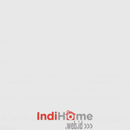
0Rb
5Rb
90Rb
PPN 11%. Namun, kabar gembira menanti Anda! Biaya pasang
agi
diskon 70%
! Jadi, Anda cuma perlu bayar
Rp166.500
saja. Ini
g IndiHome tanpa beban biaya awal yang mencekik. Untuk
bih lanjut, jangan tunda lagi untuk menghubungi kami melalui
di Tahun Promo Spesial Agustus 2026
Batas!