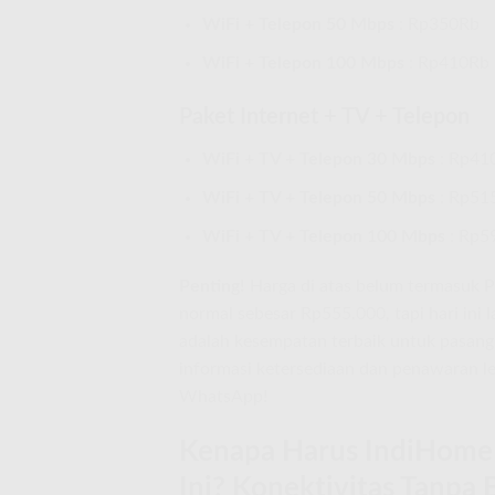
WiFi + Telepon 50 Mbps
: Rp350Rb
WiFi + Telepon 100 Mbps
: Rp410Rb
Paket Internet + TV + Telepon
WiFi + TV + Telepon 30 Mbps
: Rp41
WiFi + TV + Telepon 50 Mbps
: Rp51
WiFi + TV + Telepon 100 Mbps
: Rp5
Penting!
Harga di atas belum termasuk 
normal sebesar Rp555.000, tapi hari ini l
adalah kesempatan terbaik untuk pasan
informasi ketersediaan dan penawaran le
WhatsApp!
Kenapa Harus IndiHome 
Ini? Konektivitas Tanpa 