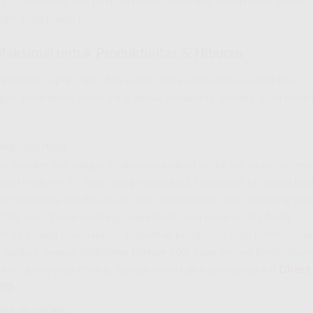
n TV interaktif dan telepon rumah. Mari kita bedah lebih dalam
ilih yang paling pas!
Maksimal untuk Produktivitas & Hiburan
 internet super cepat dan stabil tanpa tambahan layanan lain,
tepat. Ideal untuk Anda yang gemar streaming, gaming, atau beker
40Rb/Rp270Rb
ngat populer dan sangat direkomendasikan untuk keluarga modern
arga Indihome 50 Mbps
yang terjangkau, kecepatan ini sudah lebi
erti browsing, media sosial, video conference, dan streaming vid
flix, atau Zoom meeting tanpa hambatan berarti. Jika Anda
ket ini adalah jawabannya. Dapatkan kecepatan yang memuaskan
, apalagi dengan
IndiHome Diskon 50
% yang sedang berlangsun
neksi rumah yang efisien. Jangan lewatkan kesempatan ini!
Direct
070
.
70Rb/Rp290Rb