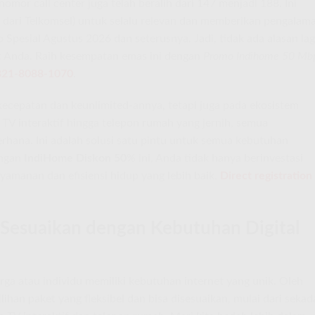
nomor call center juga telah beralih dari 147 menjadi 188. Ini
 dari Telkomsel) untuk selalu relevan dan memberikan pengalam
Spesial Agustus 2026 dan seterusnya. Jadi, tidak ada alasan lag
t Anda. Raih kesempatan emas ini dengan
Promo Indihome 50 Mb
0821-8088-1070
.
ecepatan dan keunlimited-annya, tetapi juga pada ekosistem
 TV interaktif hingga telepon rumah yang jernih, semua
erhana. Ini adalah solusi satu pintu untuk semua kebutuhan
engan
IndiHome Diskon 50
% ini, Anda tidak hanya berinvestasi
nyamanan dan efisiensi hidup yang lebih baik.
Direct registration
 Sesuaikan dengan Kebutuhan Digital
a atau individu memiliki kebutuhan internet yang unik. Oleh
ihan paket yang fleksibel dan bisa disesuaikan, mulai dari sekad