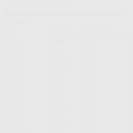
terdekat untuk pelayanan offline.
Rangkuman Paket dan Harga IndiHome Kebon
Manggis
PAKET
KECEPATAN
HARGA (RP/BULAN)
WiFi Only
50 Mbps
230.000
WiFi Only
75 Mbps
250.000
WiFi Only
150 Mbps
325.000
WiFi Only
200 Mbps
490.000
WiFi + TV
30 Mbps
340.000
WiFi + TV
50 Mbps
345.000
WiFi + TV
75 Mbps
365.000
WiFi + TV
150 Mbps
460.000
WiFi + TV
200 Mbps
625.000
WiFi + Telepon
30 Mbps
300.000