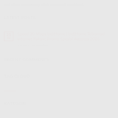
sed diam nonummy nibh euismod tincidunt.
LATEST POSTS
Speed 30 Mbps IndiHome | IndiHome Telkomsel
25
Jul
Internet Rakyat Promo Spesial Agustus 2026
Komentar Dinonaktifkan
pada
Speed
30
Mbps
RECENT COMMENTS
IndiHome
|
IndiHome
TAG CLOUD
Telkomsel
Internet
Rakyat
Promo
IndiHome
Spesial
Agustus
KATEGORI
2026