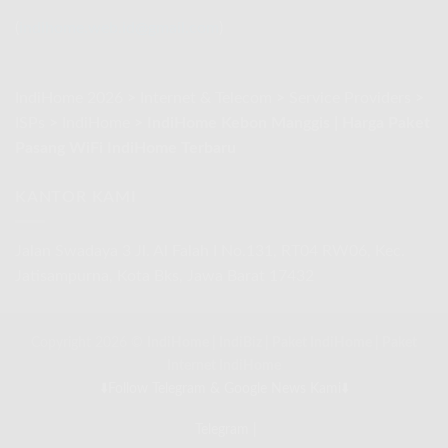
Promo
Spesial
(
indihome.web.id@gmail.com
)
Agustus
2026
IndiHome 2026
>
Internet & Telecom
>
Service Providers
>
ISPs
>
IndiHome
>
IndiHome Kebon Manggis | Harga Paket
Pasang WiFi IndiHome Terbaru
KANTOR KAMI
Jalan Swadaya 3 Jl. Al Falah I No.131, RT04 RW06, Kec.
Jatisampurna, Kota Bks, Jawa Barat 17432
Copyright 2026 ©
IndiHome
|
IndiBiz
|
Paket IndiHome
|
Paket
Internet IndiHome
⬇️Follow Telegram & Google News Kami⬇️
Telegram
|