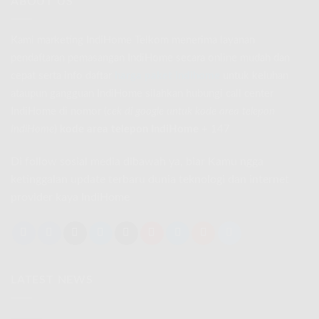
ABOUT US
Kami marketing IndiHome Telkom menerima layanan
pendaftaran pemasangan IndiHome secara online mudah dan
cepat serta info daftar
harga paket indihome
untuk keluhan
ataupun gangguan IndiHome silahkan hubungi call center
IndiHome di nomor
(
cek di google untuk kode area telepon
IndiHome
)
kode area telepon IndiHome
+ 147
Di follow sosial media dibawah ya, biar Kamu ngga
ketinggalan update terbaru dunia teknologi dan internet
provider kaya IndiHome
LATEST NEWS