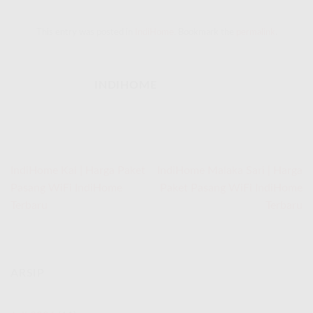
This entry was posted in
IndiHome
. Bookmark the
permalink
.
INDIHOME
IndiHome Kai | Harga Paket
IndiHome Malaka Sari | Harga
Pasang WiFi IndiHome
Paket Pasang WiFi IndiHome
Terbaru
Terbaru
ARSIP