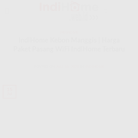
Skip
to
content
INDIHOME
IndiHome Kebon Manggis | Harga
Paket Pasang WiFi IndiHome Terbaru
POSTED ON
JULI 15, 2025
BY
INDIHOME
15
Jul