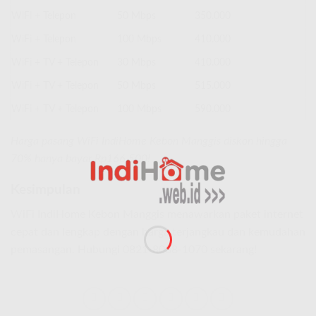
WiFi + Telepon
50 Mbps
350.000
WiFi + Telepon
100 Mbps
410.000
WiFi + TV + Telepon
30 Mbps
410.000
WiFi + TV + Telepon
50 Mbps
515.000
WiFi + TV + Telepon
100 Mbps
590.000
Harga pasang WiFi IndiHome Kebon Manggis diskon hingga
70% hanya bayar Rp166.500!
Kesimpulan
WiFi IndiHome Kebon Manggis menawarkan paket internet
cepat dan lengkap dengan harga terjangkau dan kemudahan
pemasangan. Hubungi 0821-8088-1070 sekarang!