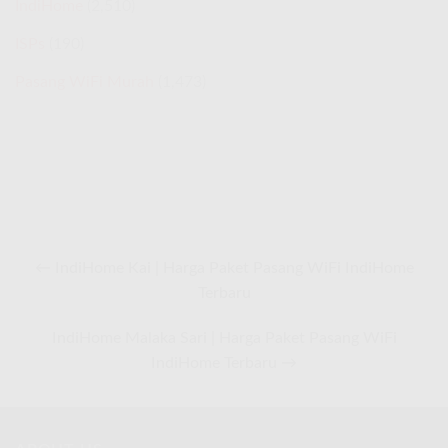
IndiHome
(2,510)
ISPs
(190)
Pasang WiFi Murah
(1,473)
← IndiHome Kai | Harga Paket Pasang WiFi IndiHome
Terbaru
IndiHome Malaka Sari | Harga Paket Pasang WiFi
IndiHome Terbaru →