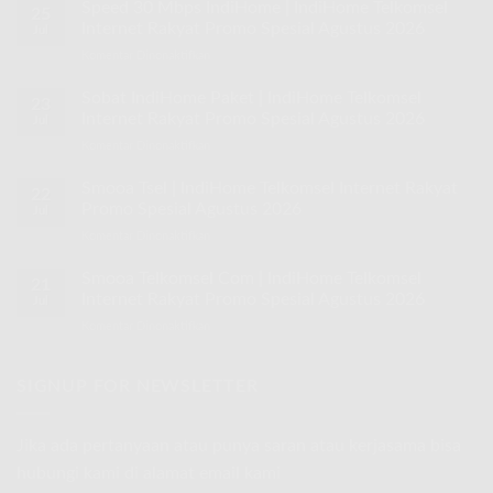
Speed 30 Mbps IndiHome | IndiHome Telkomsel
25
Internet Rakyat Promo Spesial Agustus 2026
Jul
Komentar Dinonaktifkan
pada
Speed
30
Sobat IndiHome Paket | IndiHome Telkomsel
23
Mbps
Internet Rakyat Promo Spesial Agustus 2026
Jul
IndiHome
Komentar Dinonaktifkan
pada
|
Sobat
IndiHome
IndiHome
Smooa Tsel | IndiHome Telkomsel Internet Rakyat
Telkomsel
22
Paket
Internet
Promo Spesial Agustus 2026
Jul
|
Rakyat
Komentar Dinonaktifkan
pada
IndiHome
Promo
Smooa
Telkomsel
Spesial
Tsel
Smooa Telkomsel Com | IndiHome Telkomsel
Internet
Agustus
21
|
Rakyat
Internet Rakyat Promo Spesial Agustus 2026
2026
Jul
IndiHome
Promo
Komentar Dinonaktifkan
pada
Telkomsel
Spesial
Smooa
Internet
Agustus
Telkomsel
Rakyat
2026
Com
SIGNUP FOR NEWSLETTER
Promo
|
Spesial
IndiHome
Agustus
Telkomsel
2026
Jika ada pertanyaan atau punya saran atau kerjasama bisa
Internet
hubungi kami di alamat email kami
Rakyat