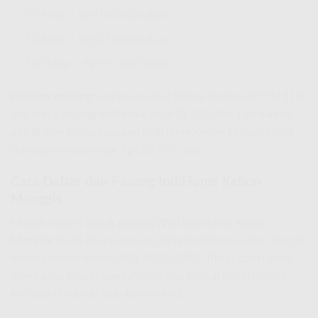
30 Mbps : Rp410.000/bulan
50 Mbps : Rp515.000/bulan
100 Mbps : Rp590.000/bulan
Catatan penting:
Harga tersebut belum termasuk PPN 11%
dan biaya pasang IndiHome awal Rp555.000, tapi hari ini
ada diskon khusus pasang IndiHome Kebon Manggis 70%
sehingga cukup bayar Rp166.500 saja.
Cara Daftar dan Pasang IndiHome Kebon
Manggis
Mudah banget untuk
pasang WiFi IndiHome Kebon
Manggis
. Anda bisa langsung
daftar IndiHome Kebon Manggis
melalui nomor resmi 0821-8088-1070. Tim support akan
membantu proses pendaftaran dan jadwal teknisi untuk
instalasi di rumah atau kantor Anda.