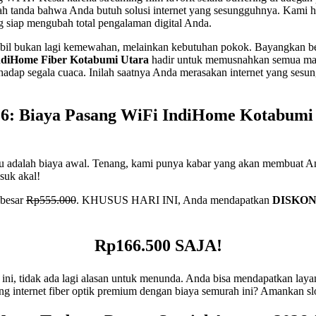
ah tanda bahwa Anda butuh solusi internet yang sesungguhnya. Kami h
ang siap mengubah total pengalaman digital Anda.
 stabil bukan lagi kemewahan, melainkan kebutuhan pokok. Bayangkan bet
ndiHome Fiber Kotabumi Utara
hadir untuk memusnahkan semua masal
terhadap segala cuaca. Inilah saatnya Anda merasakan internet yang ses
: Biaya Pasang WiFi IndiHome Kotabumi 
aru adalah biaya awal. Tenang, kami punya kabar yang akan membuat An
suk akal!
ebesar
Rp555.000
. KHUSUS HARI INI, Anda mendapatkan
DISKON
Rp166.500 SAJA!
ini, tidak ada lagi alasan untuk menunda. Anda bisa mendapatkan laya
ang internet fiber optik premium dengan biaya semurah ini? Amankan 