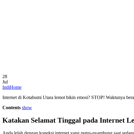
28
Jul
IndiHome
Internet di Kotabumi Utara lemot bikin emosi? STOP! Waktunya bera
Contents
show
Katakan Selamat Tinggal pada Internet L
Anda lelah dengan koneksi internet yang putus-nyambung saat sedang 