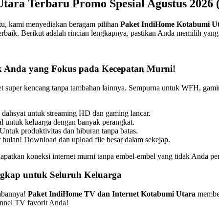
ara Terbaru Promo Spesial Agustus 2026 (
itu, kami menyediakan beragam pilihan
Paket IndiHome Kotabumi U
erbaik. Berikut adalah rincian lengkapnya, pastikan Anda memilih yang
uk Anda yang Fokus pada Kecepatan Murni!
ernet super kencang tanpa tambahan lainnya. Sempurna untuk WFH, gami
 dahsyat untuk streaming HD dan gaming lancar.
eal untuk keluarga dengan banyak perangkat.
Untuk produktivitas dan hiburan tanpa batas.
 bulan! Download dan upload file besar dalam sekejap.
patkan koneksi internet murni tanpa embel-embel yang tidak Anda per
ngkap untuk Seluruh Keluarga
wabannya!
Paket IndiHome TV dan Internet Kotabumi Utara
memberi
nnel TV favorit Anda!