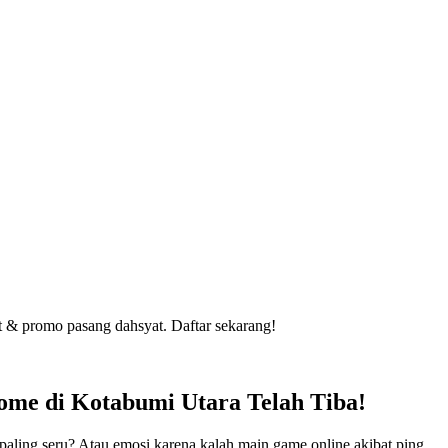
t & promo pasang dahsyat. Daftar sekarang!
ome di Kotabumi Utara Telah Tiba!
paling seru? Atau emosi karena kalah main game online akibat ping