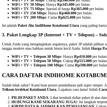
WiFi + TV 30 Mbps
: Cukup
Rp340.000
per bulan.
WiFi + TV 50 Mbps
: Hanya
Rp345.000
per bulan.
WiFi + TV 75 Mbps
: Spesial di harga
Rp365.000
per bulan.
WiFi + TV 150 Mbps
: Hanya
Rp460.000
per bulan.
WiFi + TV 200 Mbps
: Cuma
Rp625.000
per bulan.
Ini adalah
Paket Jitu IndiHome Kotabumi Utara
yang paling banya
3. Paket Lengkap 3P (Internet + TV + Telepon) – Solu
Untuk Anda yang menginginkan segalanya, paket 3P adalah pilihan ul
tangga modern atau bahkan untuk bisnis kecil Anda. Inilah
Harga Pa
WiFi + TV + Telepon 30 Mbps
: Hanya
Rp410.000
per bulan
WiFi + TV + Telepon 50 Mbps
: Cukup
Rp515.000
per bulan
WiFi + TV + Telepon 100 Mbps
: Cuma
Rp590.000
per bulan
CARA DAFTAR INDIHOME KOTABUMI
Sudah tidak sabar? Kami buat proses pendaftaran jadi super simpel. An
Telkom terdekat Kotabumi Utara
. Lupakan cara lama! Inilah
Cara
PILIH PAKET ANDA
: Lihat kembali daftar paket di atas d
HUBUNGI KAMI SEKARANG JUGA!
: Ini langkah terp
KIRIM DATA & JADWALKAN PEMASANGAN
: Cukup