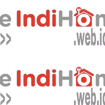
Bagikan artikel ini agar yang lain juga mengetahui apa yang Anda tahu