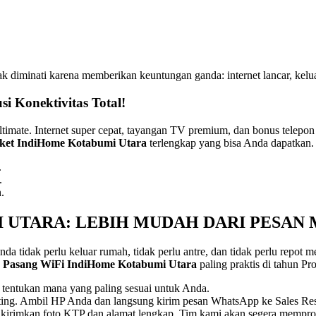
k diminati karena memberikan keuntungan ganda: internet lancar, kelu
si Konektivitas Total!
timate. Internet super cepat, tayangan TV premium, dan bonus telepon
ket IndiHome Kotabumi Utara
terlengkap yang bisa Anda dapatkan.
.
.
.
 UTARA: LEBIH MUDAH DARI PESAN
da tidak perlu keluar rumah, tidak perlu antre, dan tidak perlu repot 
 Pasang WiFi IndiHome Kotabumi Utara
paling praktis di tahun P
an tentukan mana yang paling sesuai untuk Anda.
enting. Ambil HP Anda dan langsung kirim pesan WhatsApp ke Sales Re
 kirimkan foto KTP dan alamat lengkap. Tim kami akan segera mempro