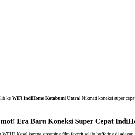
lih ke
WiFi IndiHome Kotabumi Utara
! Nikmati koneksi super cepa
emot! Era Baru Koneksi Super Cepat IndiH
WFH? Kesal karena streaming film favorit selalu buffering di adegan 