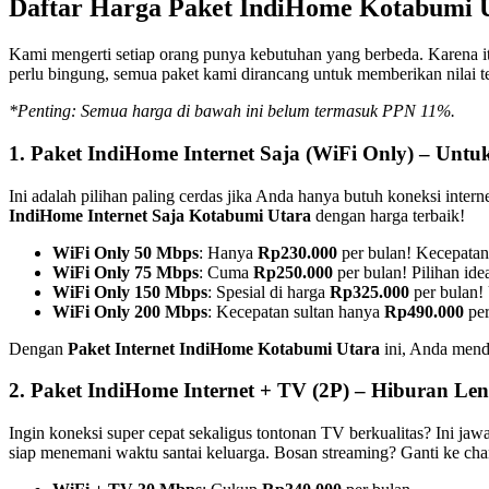
Daftar Harga Paket IndiHome Kotabumi Ut
Kami mengerti setiap orang punya kebutuhan yang berbeda. Karena 
perlu bingung, semua paket kami dirancang untuk memberikan nilai t
*Penting: Semua harga di bawah ini belum termasuk PPN 11%.
1. Paket IndiHome Internet Saja (WiFi Only) – Unt
Ini adalah pilihan paling cerdas jika Anda hanya butuh koneksi int
IndiHome Internet Saja Kotabumi Utara
dengan harga terbaik!
WiFi Only 50 Mbps
: Hanya
Rp230.000
per bulan! Kecepatan
WiFi Only 75 Mbps
: Cuma
Rp250.000
per bulan! Pilihan id
WiFi Only 150 Mbps
: Spesial di harga
Rp325.000
per bulan! 
WiFi Only 200 Mbps
: Kecepatan sultan hanya
Rp490.000
per
Dengan
Paket Internet IndiHome Kotabumi Utara
ini, Anda menda
2. Paket IndiHome Internet + TV (2P) – Hiburan Le
Ingin koneksi super cepat sekaligus tontonan TV berkualitas? Ini ja
siap menemani waktu santai keluarga. Bosan streaming? Ganti ke cha