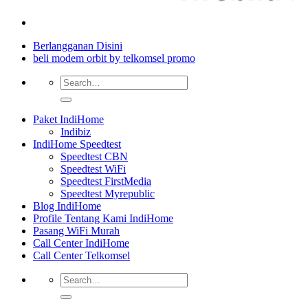
Berlangganan Disini
beli modem orbit by telkomsel promo
Paket IndiHome
Indibiz
IndiHome Speedtest
Speedtest CBN
Speedtest WiFi
Speedtest FirstMedia
Speedtest Myrepublic
Blog IndiHome
Profile Tentang Kami IndiHome
Pasang WiFi Murah
Call Center IndiHome
Call Center Telkomsel