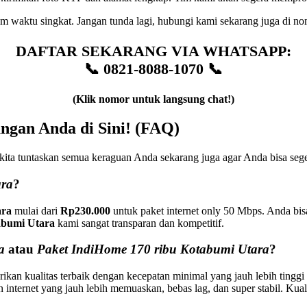
m waktu singkat. Jangan tunda lagi, hubungi kami sekarang juga di no
DAFTAR SEKARANG VIA WHATSAPP:
📞 0821-8088-1070 📞
(Klik nomor untuk langsung chat!)
gan Anda di Sini! (FAQ)
ta tuntaskan semua keraguan Anda sekarang juga agar Anda bisa sege
ara
?
ara
mulai dari
Rp230.000
untuk paket internet only 50 Mbps. Anda bis
abumi Utara
kami sangat transparan dan kompetitif.
a
atau
Paket IndiHome 170 ribu Kotabumi Utara
?
rikan kualitas terbaik dengan kecepatan minimal yang jauh lebih tin
 internet yang jauh lebih memuaskan, bebas lag, dan super stabil. Kua