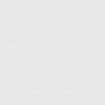
Promo Spesial Agustus 2026 ini, internet bukan lagi
kemewahan, tapi kebutuhan pokok. Untuk bekerja dari
rumah (WFH), sekolah online, menjalankan bisnis, hingga
sekadar mencari hiburan, koneksi internet yang handal
adalah harga mati. Jangan biarkan koneksi yang lambat
menghambat produktivitas dan kebahagiaan Anda. Inilah
saatnya Anda beralih ke solusi definitif:
WiFi IndiHome
Manggarai Timur
.
Dengan teknologi
IndiHome Fiber Manggarai Timur
yang
100% fiber optik, kami tidak hanya menawarkan internet,
kami menawarkan sebuah pengalaman. Bayangkan
streaming film 4K tanpa buffering, video call dengan
keluarga di luar kota sejernih kristal, dan dominasi di setiap
game online tanpa kenal ampun. Inilah standar baru yang
dihadirkan oleh
Telkom IndiHome Manggarai Timur
untuk
setiap rumah. Lupakan masa lalu yang kelam dengan
koneksi seadanya, saatnya Anda merasakan kecepatan