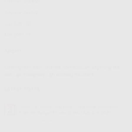
Oktober 2019
(6)
Agustus 2019
(2)
Juni 2019
(2)
Mei 2019
(7)
ABOUT
Lorem ipsum dolor sit amet, consectetuer adipiscing elit,
sed diam nonummy nibh euismod tincidunt.
LATEST POSTS
Speed 30 Mbps IndiHome | IndiHome Telkomsel
25
Jul
Internet Rakyat Promo Spesial Agustus 2026
Komentar Dinonaktifkan
pada
Speed
30