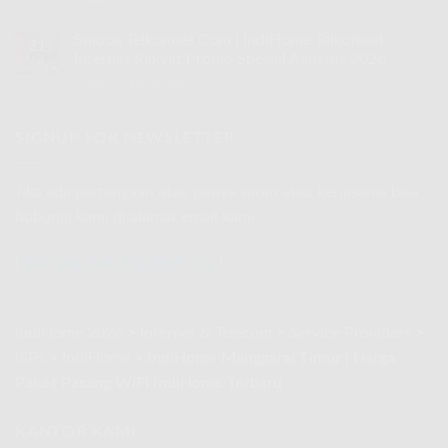
Komentar Dinonaktifkan
pada
IndiHome
Promo
Smooa
Telkomsel
Spesial
Tsel
Smooa Telkomsel Com | IndiHome Telkomsel
Internet
Agustus
21
|
Rakyat
Internet Rakyat Promo Spesial Agustus 2026
2026
Jul
IndiHome
Promo
Komentar Dinonaktifkan
pada
Telkomsel
Spesial
Smooa
Internet
Agustus
Telkomsel
Rakyat
2026
Com
SIGNUP FOR NEWSLETTER
Promo
|
Spesial
IndiHome
Agustus
Telkomsel
2026
Jika ada pertanyaan atau punya saran atau kerjasama bisa
Internet
hubungi kami di alamat email kami
Rakyat
Promo
Spesial
(
indihome.web.id@gmail.com
)
Agustus
2026
IndiHome 2026
>
Internet & Telecom
>
Service Providers
>
ISPs
>
IndiHome
>
IndiHome Manggarai Timur | Harga
Paket Pasang WiFi IndiHome Terbaru
KANTOR KAMI