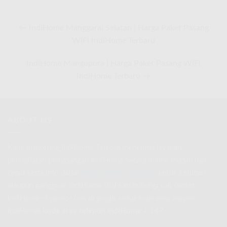
← IndiHome Manggarai Selatan | Harga Paket Pasang
WiFi IndiHome Terbaru
IndiHome Mangupura | Harga Paket Pasang WiFi
IndiHome Terbaru →
ABOUT US
Kami marketing IndiHome Telkom menerima layanan
pendaftaran pemasangan IndiHome secara online mudah dan
cepat serta info daftar
harga paket indihome
untuk keluhan
ataupun gangguan IndiHome silahkan hubungi call center
IndiHome di nomor
(
cek di google untuk kode area telepon
IndiHome
)
kode area telepon IndiHome
+ 147