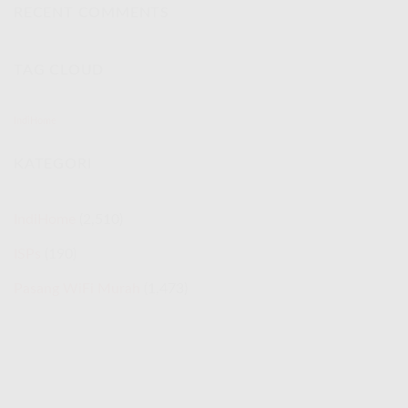
Mbps
RECENT COMMENTS
IndiHome
|
IndiHome
TAG CLOUD
Telkomsel
Internet
Rakyat
Promo
IndiHome
Spesial
Agustus
KATEGORI
2026
IndiHome
(2,510)
ISPs
(190)
Pasang WiFi Murah
(1,473)