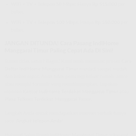
WiFi + TV + Telepon 50 Mbps:
Hanya
Rp 515.000
per
bulan.
WiFi + TV + Telepon 100 Mbps:
Hanya
Rp 550.000
per
bulan.
JANGAN DITUNDA! Cara Pasang IndiHome
Manggarai Timur Paling Cepat Ada Di Sini!
Sudah tidak sabar? Bagus! Kami telah membuat proses
Cara
Daftar IndiHome Manggarai Timur
menjadi sangat mudah
dan bebas repot. Anda tidak perlu lagi keluar rumah, antre,
atau mengisi formulir yang membingungkan. Lupakan
mencari
Kantor IndiHome Terdekat Manggarai Timur
atau
Plasa Telkom Terdekat Manggarai Timur
.
Langkah Anda untuk mendapatkan internet terbaik hanya
satu:
Angkat telepon Anda!
Hubungi Sales Resmi IndiHome Manggarai Timur sekarang