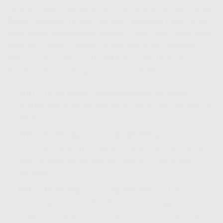
Jadikan ruang keluarga Anda pusat hiburan terbaik! Dengan
Paket IndiHome TV dan Internet Manggarai Timur
, Anda
tidak hanya mendapatkan internet super cepat, tetapi juga
akses ke puluhan channel TV berkualitas dan berbagai
platform streaming favorit. Nikmati waktu berkualitas
bersama keluarga dengan tayangan terbaik.
WiFi + TV 30 Mbps:
Cuma
Rp 340.000
per bulan.
Internet lancar untuk kebutuhan harian plus hiburan TV
lengkap.
WiFi + TV 50 Mbps:
Cuma
Rp 385.000
per bulan.
Kombinasi sempurna antara kecepatan internet untuk
seluruh keluarga dan pilihan channel TV yang lebih
beragam.
WiFi + TV 75 Mbps:
Cuma
Rp 405.000
per bulan.
Streaming serial favorit dalam resolusi tinggi sambil
anggota keluarga lain berselancar di dunia maya tanpa