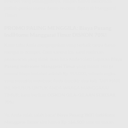
internet yang sesungguhnya. Jangan hanya menonton,
jadilah pelaku utama dalam revolusi digital di Manggarai
Timur!
PROMO PALING MENGGILA: Biaya Pasang
IndiHome Manggarai Timur DISKON 70%!
Kami tahu Anda menginginkan yang terbaik tanpa harus
menguras dompet. Oleh karena itu, kami hadirkan
penawaran yang tidak akan bisa Anda tolak! Lupakan
Biaya
Pasang IndiHome Manggarai Timur
yang mahal. Harga
normal biaya instalasi adalah Rp 555.000, sebuah angka
yang mungkin membuat Anda berpikir dua kali. TAPI HARI
INI, KHUSUS UNTUK ANDA WARGA MANGGARAI
TIMUR, kami berikan
DISKON GILA-GILAAN SEBESAR
70%
!
Ya, Anda tidak salah baca!
Biaya Pasang WiFi IndiHome
Manggarai Timur
kini hanya
Rp 166.500
saja! Ini bukan