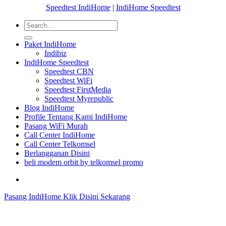
Speedtest IndiHome
|
IndiHome Speedtest
Paket IndiHome
Indibiz
IndiHome Speedtest
Speedtest CBN
Speedtest WiFi
Speedtest FirstMedia
Speedtest Myrepublic
Blog IndiHome
Profile Tentang Kami IndiHome
Pasang WiFi Murah
Call Center IndiHome
Call Center Telkomsel
Berlangganan Disini
beli modem orbit by telkomsel promo
Bagikan artikel ini agar yang lain juga mengetahui apa yang Anda tahu
Pasang IndiHome Klik Disini Sekarang