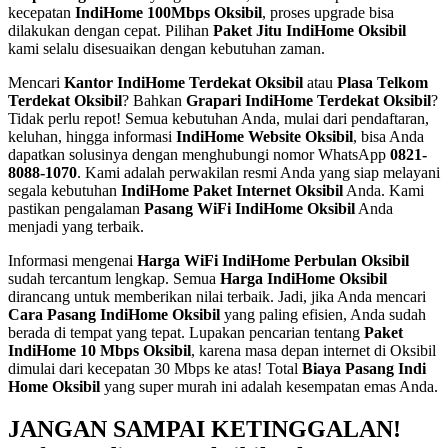
kecepatan
IndiHome 100Mbps Oksibil
, proses upgrade bisa
dilakukan dengan cepat. Pilihan
Paket Jitu IndiHome Oksibil
kami selalu disesuaikan dengan kebutuhan zaman.
Mencari
Kantor IndiHome Terdekat Oksibil
atau
Plasa Telkom
Terdekat Oksibil
? Bahkan
Grapari IndiHome Terdekat Oksibil
?
Tidak perlu repot! Semua kebutuhan Anda, mulai dari pendaftaran,
keluhan, hingga informasi
IndiHome Website Oksibil
, bisa Anda
dapatkan solusinya dengan menghubungi nomor WhatsApp
0821-
8088-1070
. Kami adalah perwakilan resmi Anda yang siap melayani
segala kebutuhan
IndiHome Paket Internet Oksibil
Anda. Kami
pastikan pengalaman
Pasang WiFi IndiHome Oksibil
Anda
menjadi yang terbaik.
Informasi mengenai
Harga WiFi IndiHome Perbulan Oksibil
sudah tercantum lengkap. Semua
Harga IndiHome Oksibil
dirancang untuk memberikan nilai terbaik. Jadi, jika Anda mencari
Cara Pasang IndiHome Oksibil
yang paling efisien, Anda sudah
berada di tempat yang tepat. Lupakan pencarian tentang
Paket
IndiHome 10 Mbps Oksibil
, karena masa depan internet di Oksibil
dimulai dari kecepatan 30 Mbps ke atas! Total
Biaya Pasang Indi
Home Oksibil
yang super murah ini adalah kesempatan emas Anda.
JANGAN SAMPAI KETINGGALAN!