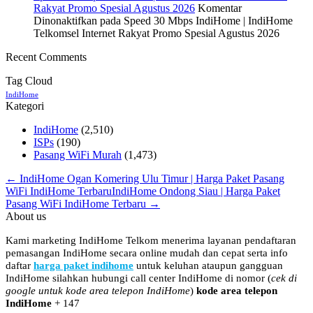
Rakyat Promo Spesial Agustus 2026
Komentar
Dinonaktifkan
pada Speed 30 Mbps IndiHome | IndiHome
Telkomsel Internet Rakyat Promo Spesial Agustus 2026
Recent Comments
Tag Cloud
IndiHome
Kategori
IndiHome
(2,510)
ISPs
(190)
Pasang WiFi Murah
(1,473)
← IndiHome Ogan Komering Ulu Timur | Harga Paket Pasang
WiFi IndiHome Terbaru
IndiHome Ondong Siau | Harga Paket
Pasang WiFi IndiHome Terbaru →
About us
Kami marketing IndiHome Telkom menerima layanan pendaftaran
pemasangan IndiHome secara online mudah dan cepat serta info
daftar
harga paket indihome
untuk keluhan ataupun gangguan
IndiHome silahkan hubungi call center IndiHome di nomor
(
cek di
google untuk kode area telepon IndiHome
)
kode area telepon
IndiHome
+ 147