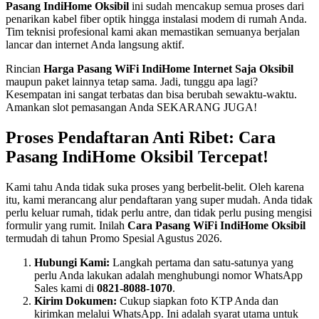
Pasang IndiHome Oksibil
ini sudah mencakup semua proses dari
penarikan kabel fiber optik hingga instalasi modem di rumah Anda.
Tim teknisi profesional kami akan memastikan semuanya berjalan
lancar dan internet Anda langsung aktif.
Rincian
Harga Pasang WiFi IndiHome Internet Saja Oksibil
maupun paket lainnya tetap sama. Jadi, tunggu apa lagi?
Kesempatan ini sangat terbatas dan bisa berubah sewaktu-waktu.
Amankan slot pemasangan Anda SEKARANG JUGA!
Proses Pendaftaran Anti Ribet: Cara
Pasang IndiHome Oksibil Tercepat!
Kami tahu Anda tidak suka proses yang berbelit-belit. Oleh karena
itu, kami merancang alur pendaftaran yang super mudah. Anda tidak
perlu keluar rumah, tidak perlu antre, dan tidak perlu pusing mengisi
formulir yang rumit. Inilah
Cara Pasang WiFi IndiHome Oksibil
termudah di tahun Promo Spesial Agustus 2026.
Hubungi Kami:
Langkah pertama dan satu-satunya yang
perlu Anda lakukan adalah menghubungi nomor WhatsApp
Sales kami di
0821-8088-1070
.
Kirim Dokumen:
Cukup siapkan foto KTP Anda dan
kirimkan melalui WhatsApp. Ini adalah syarat utama untuk