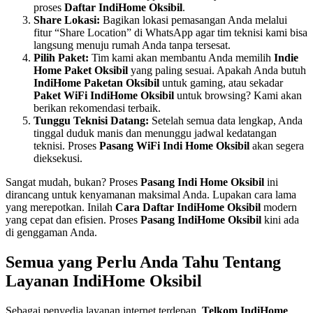
proses
Daftar IndiHome Oksibil
.
Share Lokasi:
Bagikan lokasi pemasangan Anda melalui
fitur “Share Location” di WhatsApp agar tim teknisi kami bisa
langsung menuju rumah Anda tanpa tersesat.
Pilih Paket:
Tim kami akan membantu Anda memilih
Indie
Home Paket Oksibil
yang paling sesuai. Apakah Anda butuh
IndiHome Paketan Oksibil
untuk gaming, atau sekadar
Paket WiFi IndiHome Oksibil
untuk browsing? Kami akan
berikan rekomendasi terbaik.
Tunggu Teknisi Datang:
Setelah semua data lengkap, Anda
tinggal duduk manis dan menunggu jadwal kedatangan
teknisi. Proses
Pasang WiFi Indi Home Oksibil
akan segera
dieksekusi.
Sangat mudah, bukan? Proses
Pasang Indi Home Oksibil
ini
dirancang untuk kenyamanan maksimal Anda. Lupakan cara lama
yang merepotkan. Inilah
Cara Daftar IndiHome Oksibil
modern
yang cepat dan efisien. Proses
Pasang IndiHome Oksibil
kini ada
di genggaman Anda.
Semua yang Perlu Anda Tahu Tentang
Layanan IndiHome Oksibil
Sebagai penyedia layanan internet terdepan,
Telkom IndiHome