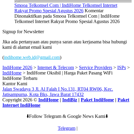
Smooa Telkomsel Com | IndiHome Telkomsel Internet
Rakyat Promo Spesial Agustus 2026
Komentar
Dinonaktifkan
pada Smooa Telkomsel Com | IndiHome
Telkomsel Internet Rakyat Promo Spesial Agustus 2026
Signup for Newsletter
Jika ada pertanyaan atau punya saran atau kerjasama bisa hubungi
kami di alamat email kami
(
indihome.web.id@gmail.com
)
IndiHome 2026
>
Internet & Telecom
>
Service Providers
>
ISPs
>
IndiHome
>
IndiHome Oksibil | Harga Paket Pasang WiFi
IndiHome Terbaru
Kantor Kami
Jalan Swadaya 3 Jl. Al Falah I No.131, RT04 RW06, Kec.
Jatisampurna, Kota Bks, Jawa Barat 17432
Copyright 2026 ©
IndiHome
|
IndiBiz
|
Paket IndiHome
|
Paket
Internet IndiHome
⬇️Follow Telegram & Google News Kami⬇️
Telegram
|