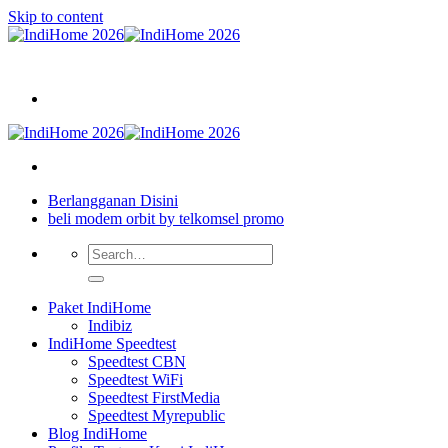
Skip to content
Bagikan artikel ini agar yang lain juga mengetahui apa yang Anda tahu
Berlangganan Disini
beli modem orbit by telkomsel promo
Paket IndiHome
Indibiz
IndiHome Speedtest
Speedtest CBN
Speedtest WiFi
Speedtest FirstMedia
Speedtest Myrepublic
Blog IndiHome