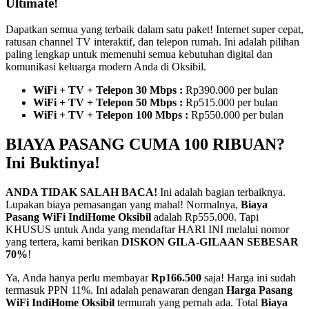
Ultimate!
Dapatkan semua yang terbaik dalam satu paket! Internet super cepat,
ratusan channel TV interaktif, dan telepon rumah. Ini adalah pilihan
paling lengkap untuk memenuhi semua kebutuhan digital dan
komunikasi keluarga modern Anda di Oksibil.
WiFi + TV + Telepon 30 Mbps :
Rp390.000 per bulan
WiFi + TV + Telepon 50 Mbps :
Rp515.000 per bulan
WiFi + TV + Telepon 100 Mbps :
Rp550.000 per bulan
BIAYA PASANG CUMA 100 RIBUAN?
Ini Buktinya!
ANDA TIDAK SALAH BACA!
Ini adalah bagian terbaiknya.
Lupakan biaya pemasangan yang mahal! Normalnya,
Biaya
Pasang WiFi IndiHome Oksibil
adalah Rp555.000. Tapi
KHUSUS untuk Anda yang mendaftar HARI INI melalui nomor
yang tertera, kami berikan
DISKON GILA-GILAAN SEBESAR
70%
!
Ya, Anda hanya perlu membayar
Rp166.500
saja! Harga ini sudah
termasuk PPN 11%. Ini adalah penawaran dengan
Harga Pasang
WiFi IndiHome Oksibil
termurah yang pernah ada. Total
Biaya