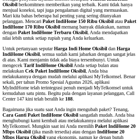
Oksibil
berkomitmen memberikan yang terbaik. Kami tidak hanya
menjual koneksi, tapi juga pengalaman digital yang memuaskan.
Mari kita bahas beberapa hal penting yang sering ditanyakan
pelanggan. Mencari
Paket IndiHome 150 Ribu Oksibil
atau
Paket
IndiHome 170 Ribu Oksibil
memang banyak dilakukan, namun
dengan
Paket IndiHome Terbaru Oksibil
, Anda mendapatkan
nilai lebih untuk setiap rupiah yang Anda keluarkan.
Untuk pertanyaan seputar
Harga Indi Home Oksibil
dan
Harga
IndiHome Oksibil
, semua sudah kami jabarkan dengan sangat jelas
di atas. Kami menjamin tidak ada biaya tersembunyi. Untuk
mengecek
Tarif IndiHome Oksibil
Anda setiap bulan atau
melakukan
Cek Paket IndiHome Oksibil
, Anda bisa
melakukannya dengan mudah melalui aplikasi MyTelkomsel. Benar
sekali, per tahun Promo Spesial Agustus 2026, aplikasi
MyIndiHome telah terintegrasi penuh menjadi MyTelkomsel untuk
kemudahan satu pintu. Begitu pula dengan layanan pelanggan, Call
Center 147 kini telah beralih ke
188
.
Bagaimana jika suatu saat Anda ingin mengubah paket? Tenang,
Cara Ganti Paket IndiHome Oksibil
sangatlah mudah. Anda bisa
menghubungi kami kembali atau melakukannya melalui aplikasi
MyTelkomsel. Mungkin saat ini Anda memilih
Paket IndiHome 20
Mbps Oksibil
(jika masih tersedia) atau dengan
IndiHome 20
Mbps Harga Oksibil
yang ekonomis, namun ke depan butuh