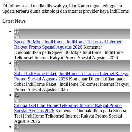
Di follow sosial media dibawah ya, biar Kamu ngga ketinggalan
update terbaru dunia teknologi dan internet provider kaya IndiHome
Latest News
25
Jul
Speed 30 Mbps IndiHome | IndiHome Telkomsel Internet
Rakyat Promo Spesial Agustus 2026
Komentar
Dinonaktifkan
pada Speed 30 Mbps IndiHome | IndiHome
Telkomsel Internet Rakyat Promo Spesial Agustus 2026
23
Jul
Sobat IndiHome Paket | IndiHome Telkomsel Internet Rakyat
Promo Spesial Agustus 2026
Komentar Dinonaktifkan
pada
Sobat IndiHome Paket | IndiHome Telkomsel Internet Rakyat
Promo Spesial Agustus 2026
22
Jul
Smooa Tsel | IndiHome Telkomsel Internet Rakyat Promo
Spesial Agustus 2026
Komentar Dinonaktifkan
pada Smooa
Tsel | IndiHome Telkomsel Internet Rakyat Promo Spesial
Agustus 2026
21
Jul