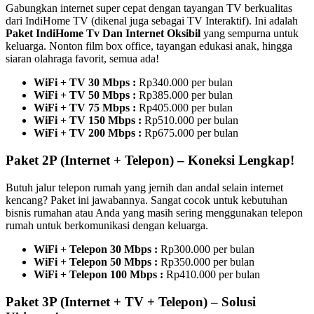
Gabungkan internet super cepat dengan tayangan TV berkualitas
dari IndiHome TV (dikenal juga sebagai TV Interaktif). Ini adalah
Paket IndiHome Tv Dan Internet Oksibil
yang sempurna untuk
keluarga. Nonton film box office, tayangan edukasi anak, hingga
siaran olahraga favorit, semua ada!
WiFi + TV 30 Mbps :
Rp340.000 per bulan
WiFi + TV 50 Mbps :
Rp385.000 per bulan
WiFi + TV 75 Mbps :
Rp405.000 per bulan
WiFi + TV 150 Mbps :
Rp510.000 per bulan
WiFi + TV 200 Mbps :
Rp675.000 per bulan
Paket 2P (Internet + Telepon) – Koneksi Lengkap!
Butuh jalur telepon rumah yang jernih dan andal selain internet
kencang? Paket ini jawabannya. Sangat cocok untuk kebutuhan
bisnis rumahan atau Anda yang masih sering menggunakan telepon
rumah untuk berkomunikasi dengan keluarga.
WiFi + Telepon 30 Mbps :
Rp300.000 per bulan
WiFi + Telepon 50 Mbps :
Rp350.000 per bulan
WiFi + Telepon 100 Mbps :
Rp410.000 per bulan
Paket 3P (Internet + TV + Telepon) – Solusi