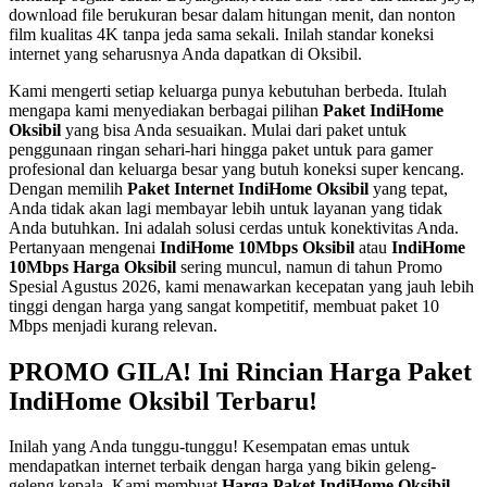
download file berukuran besar dalam hitungan menit, dan nonton
film kualitas 4K tanpa jeda sama sekali. Inilah standar koneksi
internet yang seharusnya Anda dapatkan di Oksibil.
Kami mengerti setiap keluarga punya kebutuhan berbeda. Itulah
mengapa kami menyediakan berbagai pilihan
Paket IndiHome
Oksibil
yang bisa Anda sesuaikan. Mulai dari paket untuk
penggunaan ringan sehari-hari hingga paket untuk para gamer
profesional dan keluarga besar yang butuh koneksi super kencang.
Dengan memilih
Paket Internet IndiHome Oksibil
yang tepat,
Anda tidak akan lagi membayar lebih untuk layanan yang tidak
Anda butuhkan. Ini adalah solusi cerdas untuk konektivitas Anda.
Pertanyaan mengenai
IndiHome 10Mbps Oksibil
atau
IndiHome
10Mbps Harga Oksibil
sering muncul, namun di tahun Promo
Spesial Agustus 2026, kami menawarkan kecepatan yang jauh lebih
tinggi dengan harga yang sangat kompetitif, membuat paket 10
Mbps menjadi kurang relevan.
PROMO GILA! Ini Rincian Harga Paket
IndiHome Oksibil Terbaru!
Inilah yang Anda tunggu-tunggu! Kesempatan emas untuk
mendapatkan internet terbaik dengan harga yang bikin geleng-
geleng kepala. Kami membuat
Harga Paket IndiHome Oksibil