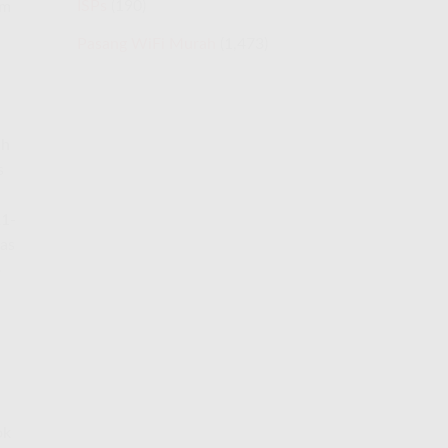
ISPs
(190)
lm
Pasang WiFi Murah
(1,473)
ah
s
21-
tas
o
ok