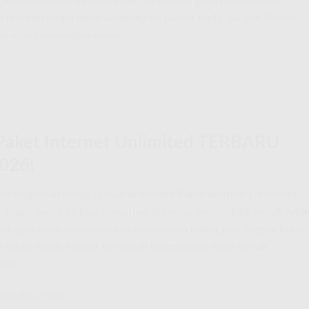
ngan
IndiHome Paket Internet Unlimited
yang revolusioner,
 hiburan tanpa henti langsung ke rumah Anda. Jangan biarkan
as atau kesenangan Anda!
Paket Internet Unlimited TERBARU
2026!
lah ringkasan harga spesial IndiHome Paket Internet Unlimited
ngat, harga ini bisa bervariasi di setiap area terbaik untuk Anda
anjut agar Anda mendapatkan penawaran paling pas. Segera hubun
 lokasi Anda, karena ini adalah kesempatan emas untuk
tas!
0Rb/Rp270Rb