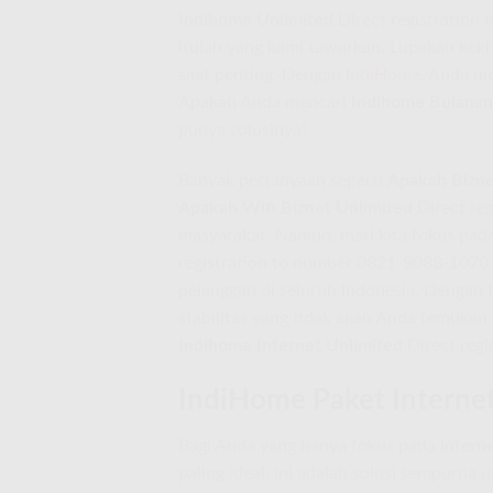
Indihome Unlimited
Direct registration
itulah yang kami tawarkan. Lupakan kekh
saat penting. Dengan
IndiHome
, Anda m
Apakah Anda mencari
Indihome Bulanan
punya solusinya!
Banyak pertanyaan seperti
Apakah Bizne
Apakah Wifi Biznet Unlimited
Direct re
masyarakat. Namun, mari kita fokus pa
registration to number 0821-8088-1070 
pelanggan di seluruh Indonesia. Dengan 
stabilitas yang tidak akan Anda temukan d
Indihome Internet Unlimited
Direct regi
IndiHome Paket Internet
Bagi Anda yang hanya fokus pada internet
paling ideal. Ini adalah solusi sempurna 