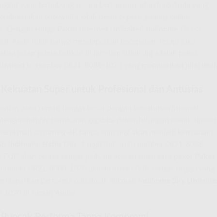
ngkat yang terhubung secara bersamaan, atau bagi Anda yang
g membutuhkan
bandwidth
lebih besar seperti
gaming online
e
. Dengan
Harga Paket Internet Unlimited Indihome
Direct
ni, Anda tidak hanya mendapatkan kecepatan, tetapi juga
akan tetap prima bahkan di jam-jam sibuk. Ini adalah paket
stration to number 0821-8088-1070 yang memberikan nilai lebih
ekuatan Super untuk Profesional dan Antusias
reator
, atau rumah tangga besar dengan kebutuhan internet
. Mengunduh
file
berukuran gigabita dalam hitungan menit,
upload
 menikmati
streaming
4K tanpa
buffering
akan menjadi kenyataan.
up Indihome Habis
Direct registration to number 0821-8088-
 FUP akan terasa sangat jauh. Ini adalah salah satu paket
Paket
o number 0821-8088-1070 (dalam artian FUP sangat tinggi) yang
mendapatkan performa maksimal. Nikmati
Indihome Sky Unlimit
8-1070 di rumah Anda!
 Puncak Performa Tanpa Kompromi