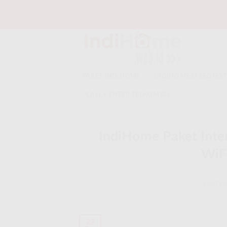
Skip
to
content
PAKET INDIHOME
INDIHOME SPEEDTES
CALL CENTER TELKOMSEL
IndiHome Paket Inte
WiF
POSTE
22