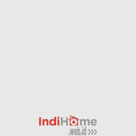
5Rb
90Rb
n biaya pasang normal Rp555.000. Tapi, tunggu dulu! Khusus hari
, jadi Anda cukup bayar Rp166.500 saja! Jangan sampai ketinggalan
a sangat tergantung pada ketersediaan di lokasi Anda. Untuk informa
esuai dengan kebutuhan Anda, segera
hubungi kami via WhatsApp
di
Internet Unlimited Adalah Pilihan
6 ini, internet bukan lagi sekadar kebutuhan, melainkan tulang
untuk bekerja dari rumah, belajar
online
,
streaming
film
a teman, koneksi internet yang stabil dan cepat adalah kunciny
jawaban. Kami memahami betul bahwa Anda mendambakan
Paket