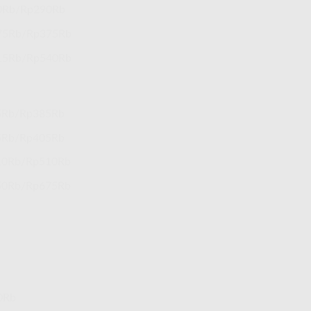
0Rb/Rp290Rb
75Rb/Rp375Rb
15Rb/Rp540Rb
5Rb/Rp385Rb
5Rb/Rp405Rb
10Rb/Rp510Rb
50Rb/Rp675Rb
0Rb