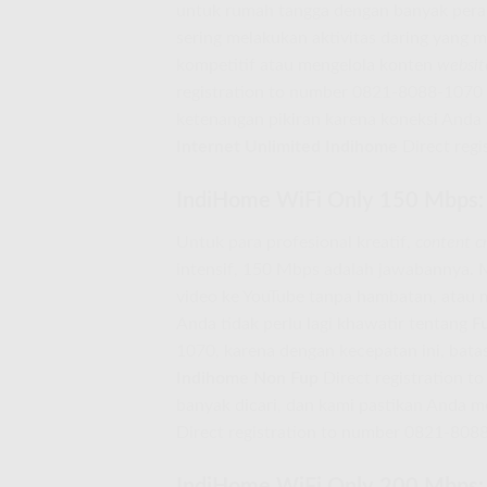
untuk rumah tangga dengan banyak pera
sering melakukan aktivitas daring yan
kompetitif atau mengelola konten
websit
registration to number 0821-8088-1070 i
ketenangan pikiran karena koneksi Anda 
Internet Unlimited Indihome
Direct regi
IndiHome WiFi Only 150 Mbps: K
Untuk para profesional kreatif,
content c
intensif, 150 Mbps adalah jawabannya
video ke YouTube tanpa hambatan, atau
Anda tidak perlu lagi khawatir tentang
F
1070, karena dengan kecepatan ini, batas
Indihome Non Fup
Direct registration t
banyak dicari, dan kami pastikan Anda 
Direct registration to number 0821-808
IndiHome WiFi Only 200 Mbps: