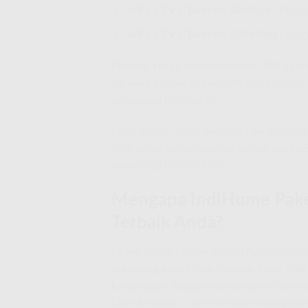
WiFi + TV + Telepon 50 Mbps
: Rp51
WiFi + TV + Telepon 100 Mbps
: Rp5
Penting:
Harga belum termasuk PPN 11% da
ini, kami berikan diskon 70% biaya pasang
penawaran terbatas ini!
Perlu diingat: Paket dan harga yang terter
lebih lanjut dan penawaran terbaik yang s
nomor
0821-8088-1070
.
Mengapa IndiHome Paket 
Terbaik Anda?
Di era digital Promo Spesial Agustus 202
punggung gaya hidup modern Anda. Baik 
kesayangan, hingga bermain
game
bersam
Dan di sinilah
IndiHome
hadir sebagai 