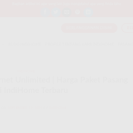
Bagikan artikel ini agar yang lain juga mengetahui apa yang Anda tahu
BERLANGGANAN DISINI
BE
T
BLOG INDIHOME
PROFILE TENTANG KAMI INDIHOME
PASANG
INDIHOME
rnet Unlimited | Harga Paket Pasang
i IndiHome Terbaru
D ON
SEPTEMBER 22, 2025
BY
INDIHOME