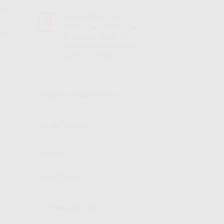
an
Speed 30 Mbps
25
Jul
IndiHome | IndiHome
an.
Telkomsel Internet
Rakyat Promo Spesial
i
Agustus 2026
Komentar Dinonaktifkan
pada
Speed
u
30
Mbps
RECENT COMMENTS
IndiHome
|
IndiHome
TAG CLOUD
Telkomsel
Internet
Rakyat
Promo
IndiHome
Spesial
Agustus
KATEGORI
2026
IndiHome
(2,510)