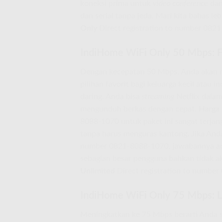
koneksi prima untuk
video conference
dan
dan serial tanpa jeda. Mari kita bahas le
Only
Direct registration to number 0821
IndiHome WiFi Only 50 Mbps: F
Dengan kecepatan 50 Mbps, Anda akan me
pilihan favorit bagi keluarga kecil atau 
daring. Anda bisa
streaming
Netflix dalam
mengunduh berkas dengan cepat.
Harga 
8088-1070 untuk paket ini sangat terjan
tanpa harus menguras kantong. Jika And
number 0821-8088-1070, jawabannya ada
sebagian besar pengguna bahkan tidak 
Unlimited
Direct registration to numbe
IndiHome WiFi Only 75 Mbps: L
Meningkatkan ke 75 Mbps berarti Anda si