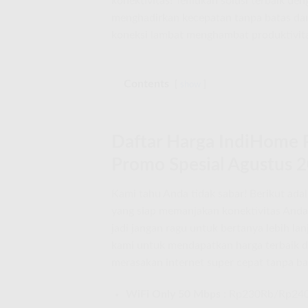
konektivitas! Temukan solusi terbaik de
menghadirkan kecepatan tanpa batas dan
koneksi lambat menghambat produktivit
Contents
show
Daftar Harga IndiHome 
Promo Spesial Agustus 
Kami tahu Anda tidak sabar! Berikut ada
yang siap memanjakan konektivitas Anda. I
jadi jangan ragu untuk bertanya lebih l
kami untuk mendapatkan harga terbaik di
merasakan internet super cepat tanpa ba
WiFi Only 50 Mbps
: Rp230Rb/Rp24