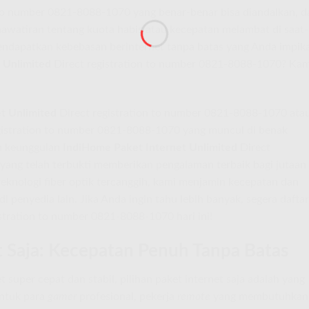
 to number 0821-8088-1070 yang benar-benar bisa diandalkan, d
awatiran tentang kuota habis atau kecepatan melambat di saat-
endapatkan kebebasan berinternet tanpa batas yang Anda impik
 Unlimited
Direct registration to number 0821-8088-1070? Kam
t Unlimited
Direct registration to number 0821-8088-1070 ata
gistration to number 0821-8088-1070 yang muncul di benak
da keunggulan
IndiHome Paket Internet Unlimited
Direct
yang telah terbukti memberikan pengalaman terbaik bagi jutaan
teknologi fiber optik tercanggih, kami menjamin kecepatan dan
i penyedia lain. Jika Anda ingin tahu lebih banyak, segera daftar
stration to number 0821-8088-1070 hari ini!
 Saja: Kecepatan Penuh Tanpa Batas
 super cepat dan stabil, pilihan paket internet saja adalah yang
untuk para
gamer
profesional, pekerja
remote
yang membutuhkan