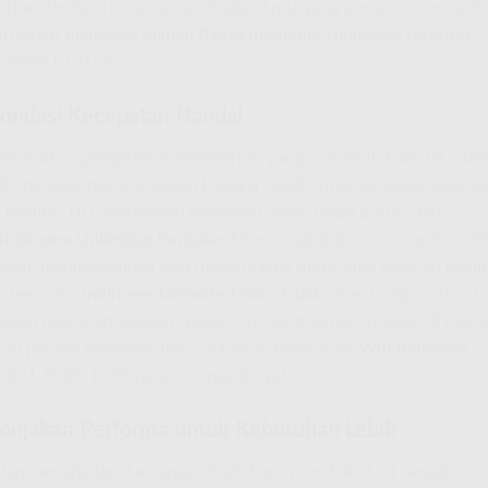
 transfer data besar, atau sekadar Anda yang gemar
streaming
fi
bih lanjut mengenai pilihan
Paket Indihome Unlimited Internet
-8088-1070 ini.
ondasi Kecepatan Handal
rasakan pengalaman berinternet yang jauh lebih baik. Ini adal
individu yang membutuhkan koneksi stabil untuk berbagai aktivita
 kualitas HD, melakukan panggilan video tanpa putus, dan
Indihome Unlimited Perbulan
Direct registration to number 08
gkau, menjadikannya opsi menarik bagi Anda yang mencari kuali
a bertanya
Indihome Unlimited Atau Tidak
Direct registration t
lah unlimited dengan skema FUP yang sangat longgar, di mana
akan pernah menyentuhnya. Rasakan kebebasan
Wifi Indihome
r 0821-8088-1070 yang sesungguhnya!
onjakan Performa untuk Kebutuhan Lebih
ap menghadapi tantangan digital apa pun. Paket ini sangat coc