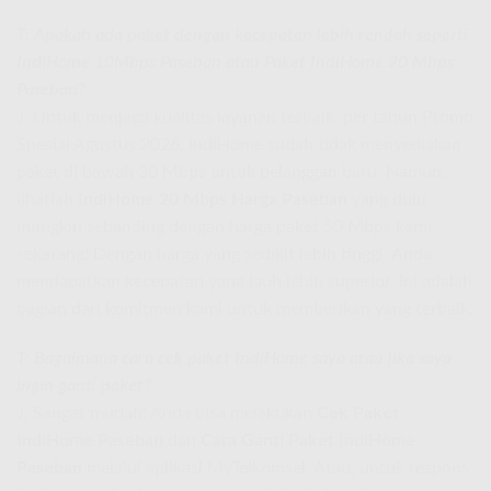
T: Apakah ada paket dengan kecepatan lebih rendah seperti
IndiHome 10Mbps Paseban atau Paket IndiHome 20 Mbps
Paseban?
J: Untuk menjaga kualitas layanan terbaik, per tahun Promo
Spesial Agustus 2026, IndiHome sudah tidak menyediakan
paket di bawah 30 Mbps untuk pelanggan baru. Namun,
lihatlah
IndiHome 20 Mbps Harga Paseban
yang dulu
mungkin sebanding dengan harga paket 50 Mbps kami
sekarang! Dengan harga yang sedikit lebih tinggi, Anda
mendapatkan kecepatan yang jauh lebih superior. Ini adalah
bagian dari komitmen kami untuk memberikan yang terbaik.
T: Bagaimana cara cek paket IndiHome saya atau jika saya
ingin ganti paket?
J: Sangat mudah! Anda bisa melakukan
Cek Paket
IndiHome Paseban
dan
Cara Ganti Paket IndiHome
Paseban
melalui aplikasi MyTelkomsel. Atau, untuk respons