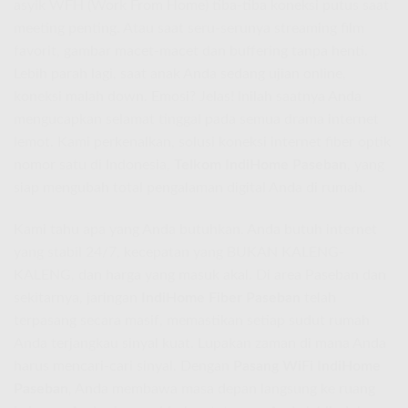
asyik WFH (Work From Home) tiba-tiba koneksi putus saat
meeting penting. Atau saat seru-serunya streaming film
favorit, gambar macet-macet dan buffering tanpa henti.
Lebih parah lagi, saat anak Anda sedang ujian online,
koneksi malah down. Emosi? Jelas! Inilah saatnya Anda
mengucapkan selamat tinggal pada semua drama internet
lemot. Kami perkenalkan, solusi koneksi internet fiber optik
nomor satu di Indonesia,
Telkom IndiHome Paseban
, yang
siap mengubah total pengalaman digital Anda di rumah.
Kami tahu apa yang Anda butuhkan. Anda butuh internet
yang stabil 24/7, kecepatan yang BUKAN KALENG-
KALENG, dan harga yang masuk akal. Di area Paseban dan
sekitarnya, jaringan
IndiHome Fiber Paseban
telah
terpasang secara masif, memastikan setiap sudut rumah
Anda terjangkau sinyal kuat. Lupakan zaman di mana Anda
harus mencari-cari sinyal. Dengan
Pasang WiFi IndiHome
Paseban
, Anda membawa masa depan langsung ke ruang