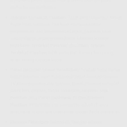
streaming game, atau meeting online akan berjalan
mulus tanpa hambatan.
Jaringan Terluas di Paseban:
Tidak perlu khawatir rumah
Anda tidak tercover. Tim kami siap melakukan
pengecekan, dan kemungkinan besar, jaringan kami
sudah siap di depan rumah Anda. Mencari
Kantor
IndiHome Terdekat Paseban
atau
Plasa Telkom
Terdekat Paseban
tidak perlu lagi, karena kami yang
akan datang kepada Anda!
Paket Beragam Sesuai Kebutuhan:
Apakah Anda hanya
butuh internet saja? Atau butuh paket lengkap dengan
TV kabel premium dan telepon rumah? Semua tersedia!
Anda bisa memilih
Paket IndiHome Internet Saja
Paseban
atau
Paket IndiHome Tv Dan Internet
Paseban
. Fleksibilitas ini memastikan Anda hanya
membayar untuk apa yang benar-benar Anda butuhkan.
Layanan Pelanggan Responsif:
Dengan adanya