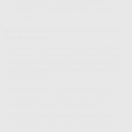
Kecepatan monster untuk Anda yang tidak kenal
kompromi. Cocok untuk rumah besar, smart home, atau
bisnis kecil.
2. Paket IndiHome TV dan Internet Paseban – Hiburan
Lengkap Sekeluarga!
Bosan dengan tontonan yang itu-itu saja? Upgrade ke paket
2P (Internet + TV). Dapatkan puluhan channel TV premium
lokal dan internasional dengan kualitas gambar jernih. Ini
adalah
Paket IndiHome Tv Dan Internet Paseban
yang
paling menguntungkan.
WiFi + TV 30 Mbps:
Hanya
Rp 340.000
per bulan.
Kombinasi pas antara internet cepat dan hiburan TV
berkualitas untuk seluruh anggota keluarga.
WiFi + TV 50 Mbps:
Hanya
Rp 345.000
per bulan.
Nambah sedikit, dapat kecepatan jauh lebih tinggi!
Pilihan paling ‘worth it’ di kategori ini.