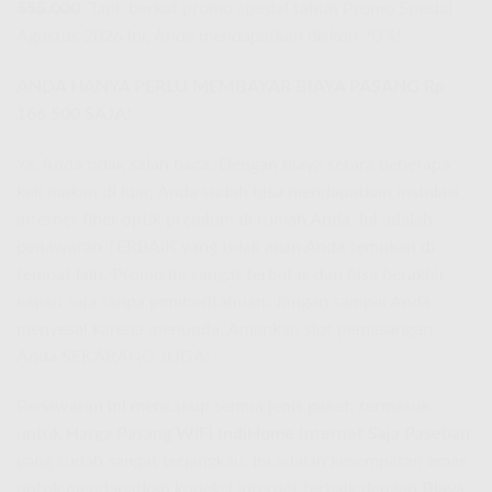
555.000
. Tapi, berkat promo spesial tahun Promo Spesial
Agustus 2026 ini, Anda mendapatkan diskon 70%!
ANDA HANYA PERLU MEMBAYAR BIAYA PASANG Rp
166.500 SAJA!
Ya, Anda tidak salah baca. Dengan biaya setara beberapa
kali makan di luar, Anda sudah bisa mendapatkan instalasi
internet fiber optik premium di rumah Anda. Ini adalah
penawaran TERBAIK yang tidak akan Anda temukan di
tempat lain. Promo ini sangat terbatas dan bisa berakhir
kapan saja tanpa pemberitahuan. Jangan sampai Anda
menyesal karena menunda. Amankan slot pemasangan
Anda SEKARANG JUGA!
Penawaran ini mencakup semua jenis paket, termasuk
untuk
Harga Pasang WiFi IndiHome Internet Saja Paseban
yang sudah sangat terjangkau. Ini adalah kesempatan emas
untuk mendapatkan koneksi internet terbaik dengan
Biaya