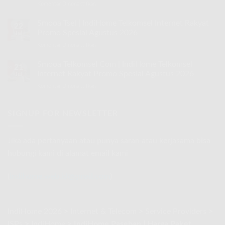
Komentar Dinonaktifkan
pada
|
Sobat
IndiHome
IndiHome
Smooa Tsel | IndiHome Telkomsel Internet Rakyat
Telkomsel
22
Paket
Internet
Promo Spesial Agustus 2026
Jul
|
Rakyat
Komentar Dinonaktifkan
pada
IndiHome
Promo
Smooa
Telkomsel
Spesial
Tsel
Smooa Telkomsel Com | IndiHome Telkomsel
Internet
Agustus
21
|
Rakyat
Internet Rakyat Promo Spesial Agustus 2026
2026
Jul
IndiHome
Promo
Komentar Dinonaktifkan
pada
Telkomsel
Spesial
Smooa
Internet
Agustus
Telkomsel
Rakyat
2026
Com
SIGNUP FOR NEWSLETTER
Promo
|
Spesial
IndiHome
Agustus
Telkomsel
2026
Jika ada pertanyaan atau punya saran atau kerjasama bisa
Internet
hubungi kami di alamat email kami
Rakyat
Promo
Spesial
(
indihome.web.id@gmail.com
)
Agustus
2026
IndiHome 2026
>
Internet & Telecom
>
Service Providers
>
ISPs
>
IndiHome
>
IndiHome Paseban | Harga Paket