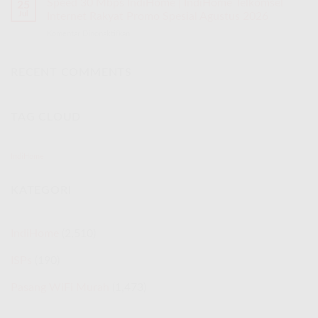
Speed 30 Mbps IndiHome | IndiHome Telkomsel
25
Jul
Internet Rakyat Promo Spesial Agustus 2026
Komentar Dinonaktifkan
pada
Speed
30
Mbps
RECENT COMMENTS
IndiHome
|
IndiHome
TAG CLOUD
Telkomsel
Internet
Rakyat
Promo
IndiHome
Spesial
Agustus
KATEGORI
2026
IndiHome
(2,510)
ISPs
(190)
Pasang WiFi Murah
(1,473)