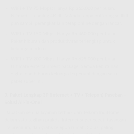
WiFi + TV 75 Mbps:
Hanya
Rp 365.000
per bulan.
Nikmati streaming 4K di TV Anda tanpa buffering sedikit
pun sambil perangkat lain tetap online dengan lancar.
WiFi + TV 150 Mbps:
Hanya
Rp 460.000
per bulan.
Paket hiburan dan produktivitas terlengkap untuk
keluarga modern.
WiFi + TV 200 Mbps:
Hanya
Rp 625.000
per bulan.
Ultimate entertainment package! Semua kebutuhan
digital dan hiburan keluarga terpenuhi dengan satu
paket super ini.
3. Paket Lengkap 3P (Internet + TV + Telepon) Paseban –
Solusi All-in-One!
Dapatkan semua layanan terbaik dari Telkom IndiHome
dalam satu tagihan praktis. Internet super cepat, tayangan
TV premium, dan gratis telepon rumah. Solusi paling