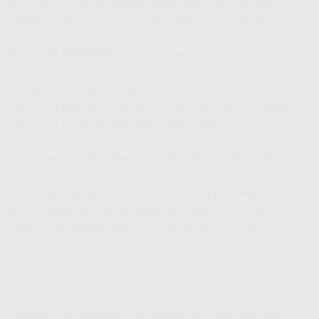
lebih cepat dan bantuan personal, Anda bisa langsung
menghubungi nomor sales kami di 0821-8088-1070.
T: Apakah harga tersebut sudah final?
J:
Harga Indi Home Paseban
yang tertera adalah biaya
langganan bulanan. Harga ini belum termasuk PPN 11%
dan biaya pasang promo Rp 166.500 (sekali bayar di awal).
Tidak ada biaya tersembunyi lainnya. Semua transparan!
T: Di mana lokasi Grapari IndiHome Terdekat Paseban?
J: Anda tidak perlu repot-repot mencari lokasi fisik. Dengan
layanan pendaftaran online via WhatsApp di
0821-8088-
1070
, Anda menghemat waktu dan tenaga. Ini seperti
memiliki
IndiHome Website Paseban
pribadi yang siap
melayani Anda kapan saja. Prosesnya jauh lebih cepat dan
praktis.
T: Apa itu Paket Jitu IndiHome Paseban?
J:
Paket Jitu IndiHome Paseban
adalah salah satu paket