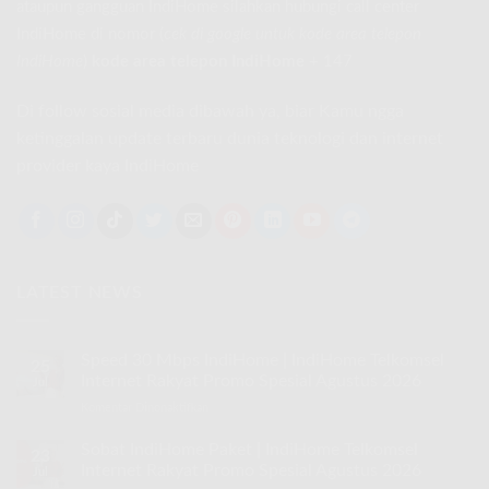
ataupun gangguan IndiHome silahkan hubungi call center
IndiHome di nomor
(
cek di google untuk kode area telepon
IndiHome
)
kode area telepon IndiHome
+ 147
Di follow sosial media dibawah ya, biar Kamu ngga
ketinggalan update terbaru dunia teknologi dan internet
provider kaya IndiHome
LATEST NEWS
Speed 30 Mbps IndiHome | IndiHome Telkomsel
25
Internet Rakyat Promo Spesial Agustus 2026
Jul
Komentar Dinonaktifkan
pada
Speed
30
Sobat IndiHome Paket | IndiHome Telkomsel
23
Mbps
Internet Rakyat Promo Spesial Agustus 2026
Jul
IndiHome