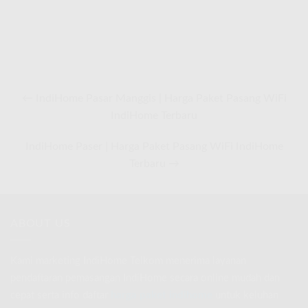
← IndiHome Pasar Manggis | Harga Paket Pasang WiFi
IndiHome Terbaru
IndiHome Paser | Harga Paket Pasang WiFi IndiHome
Terbaru →
ABOUT US
Kami marketing IndiHome Telkom menerima layanan
pendaftaran pemasangan IndiHome secara online mudah dan
cepat serta info daftar
harga paket indihome
untuk keluhan