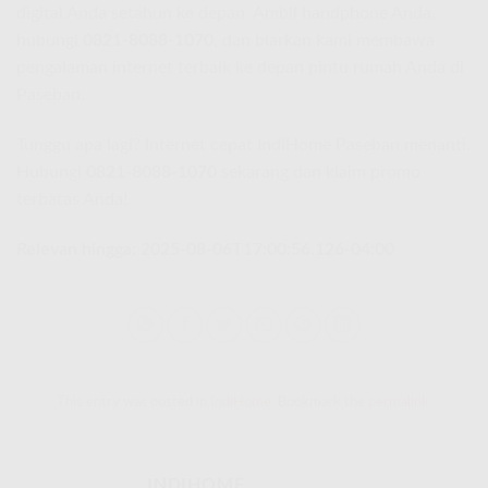
digital Anda setahun ke depan. Ambil handphone Anda,
hubungi
0821-8088-1070
, dan biarkan kami membawa
pengalaman internet terbaik ke depan pintu rumah Anda di
Paseban.
Tunggu apa lagi? Internet cepat IndiHome Paseban menanti.
Hubungi
0821-8088-1070
sekarang dan klaim promo
terbatas Anda!
Relevan hingga: 2025-08-06T17:00:56.126-04:00
This entry was posted in
IndiHome
. Bookmark the
permalink
.
INDIHOME