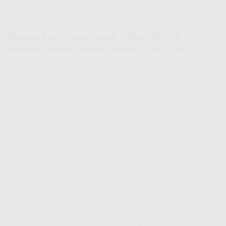
keluarga Anda. Jangan biarkan tetangga Anda lebih dulu
menikmati kecepatan dewa, saatnya Anda yang memimpin!
Kenapa IndiHome Adalah Pilihan WAJIB di
Paseban Tahun Promo Spesial Agustus 2026?
Mungkin Anda bertanya, “Di antara banyak provider,
kenapa harus IndiHome?” Jawabannya sederhana:
KUALITAS, JANGKAUAN, dan LAYANAN. IndiHome
menggunakan teknologi fiber optik tercanggih yang 100%
tahan terhadap gangguan cuaca. Hujan badai? Petir
menyambar? Koneksi
WiFi IndiHome Paseban
Anda akan
tetap stabil dan kencang. Ini bukan janji, ini BUKTI.
Lihat keunggulannya:
Kecepatan Simetris (Upload = Download):
Bagi Anda
para content creator, gamer, atau yang sering melakukan
video call, ini adalah fitur emas! Upload file besar,