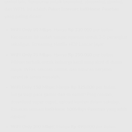
embel lain. Sempurna untuk browsing, streaming, gaming,
dan WFH. Ini adalah
Paket Internet IndiHome Paseban
yang paling dicari!
WiFi Only 50 Mbps:
Hanya
Rp 230.000
per bulan.
Kecepatan ini sudah sangat nyaman untuk 3-5 perangkat
sekaligus. Streaming Netflix HD? Lancar jaya!
WiFi Only 75 Mbps:
Hanya
Rp 250.000
per bulan.
Pilihan terbaik untuk keluarga kecil yang aktif di dunia
maya. WFH, sekolah online, dan hiburan berjalan
serentak tanpa masalah.
WiFi Only 150 Mbps:
Hanya
Rp 325.000
per bulan.
Surga bagi para gamer dan streamer! Ping rendah,
download super cepat, upload konten dalam sekejap.
Rasakan sensasi
IndiHome 100Mbps Paseban
yang lebih
ngebut!
WiFi Only 200 Mbps:
Hanya
Rp 490.000
per bulan.