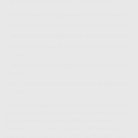
lengkap untuk rumah dan bisnis Anda di Paseban.
WiFi + Telepon 30 Mbps:
Hanya
Rp 300.000
per bulan.
WiFi + Telepon 50 Mbps:
Hanya
Rp 350.000
per bulan.
WiFi + Telepon 100 Mbps:
Hanya
Rp 410.000
per bulan.
WiFi + TV + Telepon 30 Mbps:
Hanya
Rp 410.000
per
bulan.
WiFi + TV + Telepon 50 Mbps:
Hanya
Rp 515.000
per
bulan.
WiFi + TV + Telepon 100 Mbps:
Hanya
Rp 590.000
per
bulan.
Melihat daftar
Harga IndiHome Paseban
di atas, mana yang
jadi pilihan Anda? Apakah Anda mencari
Paket IndiHome
150 Ribu Paseban
atau
Paket IndiHome 170 Ribu
Paseban
? Meskipun paket tersebut sudah tidak tersedia,
lihatlah betapa terjangkaunya paket 50 Mbps kami yang