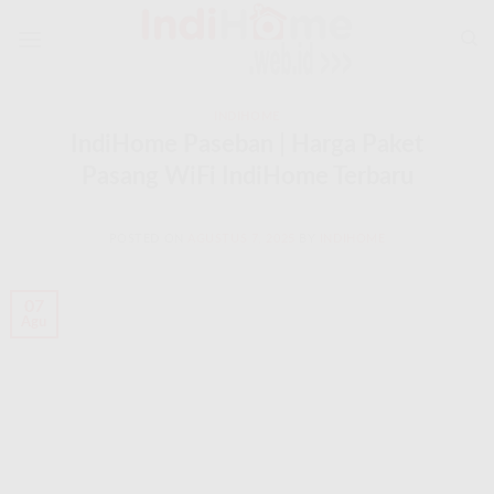
Skip
to
content
INDIHOME
IndiHome Paseban | Harga Paket
Pasang WiFi IndiHome Terbaru
POSTED ON
AGUSTUS 7, 2025
BY
INDIHOME
07
Agu