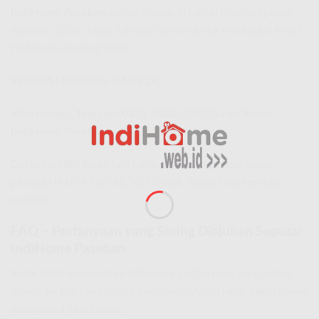
IndiHome Paseban
paling efisien di tahun Promo Spesial
Agustus 2026. Tidak ada lagi alasan untuk menunda. Ambil
tindakan sekarang juga!
SEGERA HUBUNGI KAMI DI:
WhatsApp / Telepon: 0821-8088-1070 (Sales Resmi
IndiHome Paseban)
Daftarkan diri Anda hari ini dan nikmati promo biaya
pasang HANYA Rp 166.500! Besok, harga bisa kembali
normal!
FAQ – Pertanyaan yang Sering Diajukan Seputar
IndiHome Paseban
Kami telah merangkum beberapa pertanyaan yang sering
masuk ke tim kami untuk membantu Anda lebih yakin dalam
mengambil keputusan.