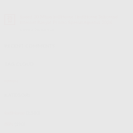
Speed 30 Mbps IndiHome | IndiHome Telkomsel
25
Jul
Internet Rakyat Promo Spesial Agustus 2026
Komentar Dinonaktifkan
pada
Speed
30
Mbps
RECENT COMMENTS
IndiHome
|
IndiHome
TAG CLOUD
Telkomsel
Internet
Rakyat
Promo
IndiHome
Spesial
Agustus
KATEGORI
2026
IndiHome
(2,510)
ISPs
(190)