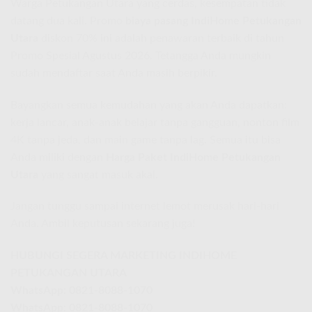
Warga Petukangan Utara yang cerdas, kesempatan tidak
datang dua kali. Promo
biaya pasang IndiHome Petukangan
Utara
diskon 70% ini adalah penawaran terbaik di tahun
Promo Spesial Agustus 2026. Tetangga Anda mungkin
sudah mendaftar saat Anda masih berpikir.
Bayangkan semua kemudahan yang akan Anda dapatkan:
kerja lancar, anak-anak belajar tanpa gangguan, nonton film
4K tanpa jeda, dan main game tanpa lag. Semua itu bisa
Anda miliki dengan
Harga Paket IndiHome Petukangan
Utara
yang sangat masuk akal.
Jangan tunggu sampai internet lemot merusak hari-hari
Anda. Ambil keputusan sekarang juga!
HUBUNGI SEGERA MARKETING INDIHOME
PETUKANGAN UTARA
WhatsApp: 0821-8088-1070
WhatsApp: 0821-8088-1070