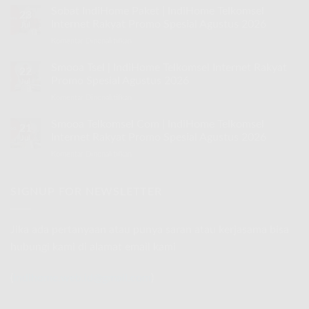
30
Sobat IndiHome Paket | IndiHome Telkomsel
23
Mbps
Internet Rakyat Promo Spesial Agustus 2026
Jul
IndiHome
Komentar Dinonaktifkan
pada
|
Sobat
IndiHome
IndiHome
Smooa Tsel | IndiHome Telkomsel Internet Rakyat
Telkomsel
22
Paket
Internet
Promo Spesial Agustus 2026
Jul
|
Rakyat
Komentar Dinonaktifkan
pada
IndiHome
Promo
Smooa
Telkomsel
Spesial
Tsel
Smooa Telkomsel Com | IndiHome Telkomsel
Internet
Agustus
21
|
Rakyat
Internet Rakyat Promo Spesial Agustus 2026
2026
Jul
IndiHome
Promo
Komentar Dinonaktifkan
pada
Telkomsel
Spesial
Smooa
Internet
Agustus
Telkomsel
Rakyat
2026
Com
SIGNUP FOR NEWSLETTER
Promo
|
Spesial
IndiHome
Agustus
Telkomsel
2026
Jika ada pertanyaan atau punya saran atau kerjasama bisa
Internet
hubungi kami di alamat email kami
Rakyat
Promo
Spesial
(
indihome.web.id@gmail.com
)
Agustus
2026