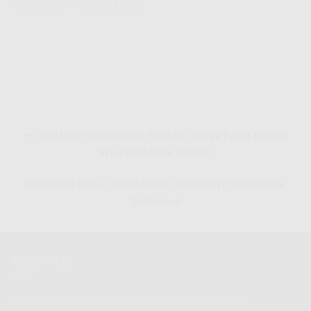
Pasang WiFi Murah
(1,473)
← IndiHome Petukangan Selatan | Harga Paket Pasang
WiFi IndiHome Terbaru
IndiHome Pidie | Harga Paket Pasang WiFi IndiHome
Terbaru →
ABOUT US
Kami marketing IndiHome Telkom menerima layanan