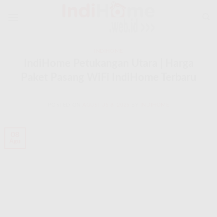
Skip
to
content
INDIHOME
IndiHome Petukangan Utara | Harga
Paket Pasang WiFi IndiHome Terbaru
POSTED ON
AGUSTUS 8, 2025
BY
INDIHOME
08
Agu