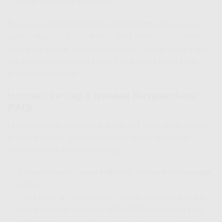
super cepat siap digunakan!
Proses
Cara Daftar IndiHome Petukangan Utara
ini kami
jamin paling cepat dan efisien. Tidak perlu keluar rumah,
tidak perlu pusing isi formulir panjang. Semua beres melalui
WhatsApp.
Pasang Indi Home Petukangan Utara
tidak
pernah semudah ini!
Informasi Penting & Jawaban Keraguan Anda
(FAQ)
Masih ada yang mengganjal di pikiran? Kami jawab semua
di sini agar Anda 100% yakin untuk
Daftar IndiHome
Petukangan Utara
sekarang juga!
Di mana lokasi Grapari IndiHome Terdekat Petukangan
Utara?
Tidak perlu lagi mencari-cari! Untuk pendaftaran baru,
cukup hubungi WA
0821-8088-1070
. Pelayanan kami