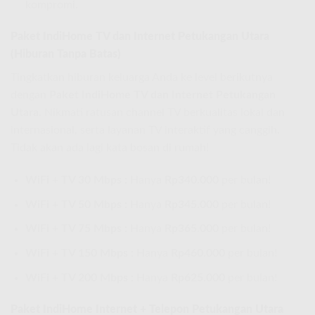
kompromi.
Paket IndiHome TV dan Internet Petukangan Utara
(Hiburan Tanpa Batas)
Tingkatkan hiburan keluarga Anda ke level berikutnya
dengan
Paket IndiHome TV dan Internet Petukangan
Utara
. Nikmati ratusan channel TV berkualitas lokal dan
internasional, serta layanan TV interaktif yang canggih.
Tidak akan ada lagi kata bosan di rumah!
WiFi + TV 30 Mbps :
Hanya
Rp340.000
per bulan!
WiFi + TV 50 Mbps :
Hanya
Rp345.000
per bulan!
WiFi + TV 75 Mbps :
Hanya
Rp365.000
per bulan!
WiFi + TV 150 Mbps :
Hanya
Rp460.000
per bulan!
WiFi + TV 200 Mbps :
Hanya
Rp625.000
per bulan!
Paket IndiHome Internet + Telepon Petukangan Utara