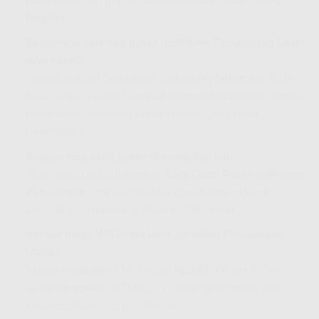
lebih cepat dan praktis daripada Anda harus datang
langsung.
Bagaimana cara cek paket IndiHome Petukangan Utara
saya nanti?
Sangat mudah! Download aplikasi
MyTelkomsel
di HP
Anda. Ingat, aplikasi MyIndiHome sudah bertransformasi
menjadi MyTelkomsel untuk layanan yang lebih
terintegrasi.
Apakah bisa ganti paket di kemudian hari?
Tentu saja! Untuk informasi
Cara Ganti Paket IndiHome
Petukangan Utara
, Anda bisa menghubungi kami
kembali atau melalui aplikasi MyTelkomsel.
Berapa harga WiFi IndiHome perbulan Petukangan
Utara?
Sangat terjangkau! Mulai dari
Rp230.000
per bulan
untuk kecepatan 50 Mbps. Ini jauh lebih hemat dan
kencang dibanding provider lain.