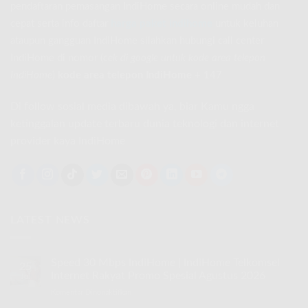
pendaftaran pemasangan IndiHome secara online mudah dan
cepat serta info daftar
harga paket indihome
untuk keluhan
ataupun gangguan IndiHome silahkan hubungi call center
IndiHome di nomor
(
cek di google untuk kode area telepon
IndiHome
)
kode area telepon IndiHome
+ 147
Di follow sosial media dibawah ya, biar Kamu ngga
ketinggalan update terbaru dunia teknologi dan internet
provider kaya IndiHome
LATEST NEWS
Speed 30 Mbps IndiHome | IndiHome Telkomsel
25
Internet Rakyat Promo Spesial Agustus 2026
Jul
Komentar Dinonaktifkan
pada
Speed