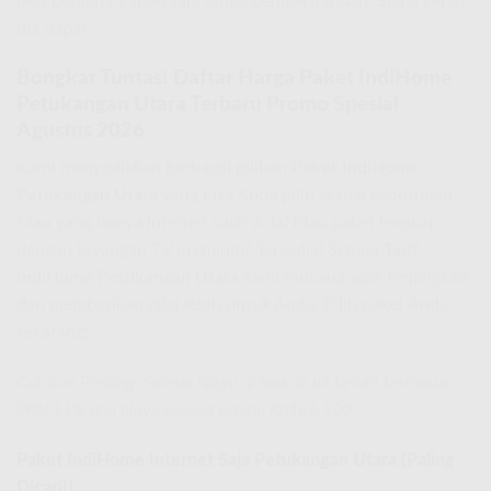
bisa berakhir kapan saja tanpa pemberitahuan. Siapa cepat,
dia dapat!
Bongkar Tuntas! Daftar Harga Paket IndiHome
Petukangan Utara Terbaru Promo Spesial
Agustus 2026
Kami menyediakan berbagai pilihan
Paket IndiHome
Petukangan Utara
yang bisa Anda pilih sesuai kebutuhan.
Mau yang hanya internet saja? Ada! Mau paket lengkap
dengan tayangan TV premium? Tersedia! Semua
Tarif
IndiHome Petukangan Utara
kami rancang agar terjangkau
dan memberikan nilai lebih untuk Anda. Pilih paket Anda
sekarang!
Catatan Penting: Semua harga di bawah ini belum termasuk
PPN 11% dan biaya pasang promo Rp166.500.
Paket IndiHome Internet Saja Petukangan Utara (Paling
Dicari!)