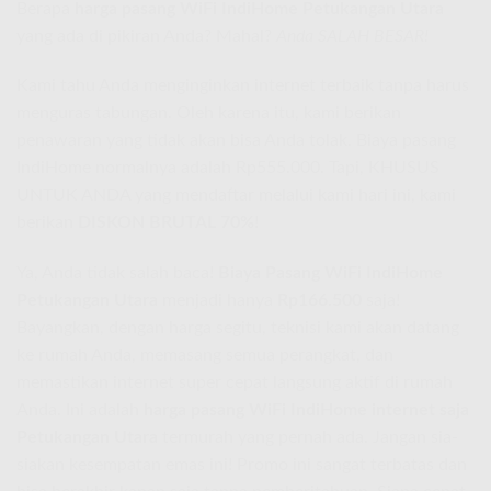
Berapa
harga pasang WiFi IndiHome Petukangan Utara
yang ada di pikiran Anda? Mahal?
Anda SALAH BESAR!
Kami tahu Anda menginginkan internet terbaik tanpa harus
menguras tabungan. Oleh karena itu, kami berikan
penawaran yang tidak akan bisa Anda tolak. Biaya pasang
IndiHome normalnya adalah Rp555.000. Tapi, KHUSUS
UNTUK ANDA yang mendaftar melalui kami hari ini, kami
berikan
DISKON BRUTAL 70%
!
Ya, Anda tidak salah baca!
Biaya Pasang WiFi IndiHome
Petukangan Utara
menjadi hanya
Rp166.500
saja!
Bayangkan, dengan harga segitu, teknisi kami akan datang
ke rumah Anda, memasang semua perangkat, dan
memastikan internet super cepat langsung aktif di rumah
Anda. Ini adalah
harga pasang WiFi IndiHome internet saja
Petukangan Utara
termurah yang pernah ada. Jangan sia-
siakan kesempatan emas ini! Promo ini sangat terbatas dan