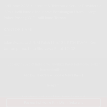
IndiHome 2026
>
Internet & Telecom
>
Service Providers
>
ISPs
>
IndiHome
>
IndiHome Petukangan Utara | Harga
Paket Pasang WiFi IndiHome Terbaru
KANTOR KAMI
Jalan Swadaya 3 Jl. Al Falah I No.131, RT04 RW06, Kec.
Jatisampurna, Kota Bks, Jawa Barat 17432
Copyright 2026 ©
IndiHome
|
IndiBiz
|
Paket IndiHome
|
Paket
Internet IndiHome
⬇️Follow Telegram & Google News Kami⬇️
Telegram
|
Speedtest IndiHome
|
IndiHome Speedtest
Pasang IndiHome Klik Disini Sekarang