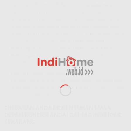
Dulu ada IndiHome 10Mbps, sekarang bagaimana?
Zaman sudah berubah! Di Promo Spesial Agustus 2026,
kecepatan 10 Mbps atau 20 Mbps sudah tidak relevan
untuk kebutuhan digital saat ini. Itulah mengapa kami
menawarkan paket mulai dari 30-50 Mbps dengan harga
yang sangat kompetitif.
Harga IndiHome 10Mbps
Petukangan Utara
atau
Paket IndiHome 20 Mbps
Petukangan Utara
sudah tidak tersedia untuk
pendaftaran baru demi menjamin kepuasan Anda.
Apa Call Center IndiHome yang benar?
Penting untuk dicatat! Call center resmi Telkomsel dan
IndiHome sekarang adalah
188
(bukan 147 lagi). Simpan
nomor ini baik-baik.
TINDAKAN ANDA MENENTUKAN MASA
DEPAN KONEKSI ANDA! DAFTAR INDIHOME
SEKARANG!