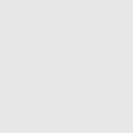
IndiHome Terdekat Petukangan Utara
atau antre di
Plasa
Telkom Terdekat Petukangan Utara
. Kami membuat proses
Cara Pasang WiFi IndiHome Petukangan Utara
menjadi
SANGAT MUDAH. Ikuti 3 langkah sederhana ini:
HUBUNGI KAMI SEKARANG:
Ambil HP Anda dan
langsung kirim pesan WhatsApp ke nomor marketing
resmi kami di
0821-8088-1070
. Katakan, “Saya mau
Pasang IndiHome Petukangan Utara”.
KIRIM ALAMAT LENGKAP:
Tim kami akan meminta
alamat lengkap Anda untuk melakukan pengecekan
ketersediaan jaringan
IndiHome Fiber Petukangan Utara
di lokasi Anda. Proses ini super cepat!
PEMASANGAN DIJADWALKAN:
Setelah jaringan
terkonfirmasi tersedia dan Anda sudah memilih paket,
tim teknisi akan langsung dijadwalkan untuk datang ke
rumah Anda. Anda tinggal duduk manis, dan internet