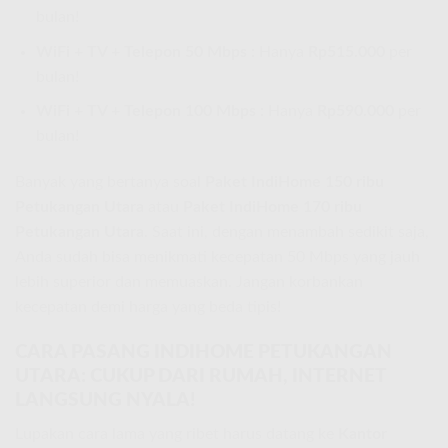
bulan!
WiFi + TV + Telepon 50 Mbps :
Hanya
Rp515.000
per
bulan!
WiFi + TV + Telepon 100 Mbps :
Hanya
Rp590.000
per
bulan!
Banyak yang bertanya soal
Paket IndiHome 150 ribu
Petukangan Utara
atau
Paket IndiHome 170 ribu
Petukangan Utara
. Saat ini, dengan menambah sedikit saja,
Anda sudah bisa menikmati kecepatan 50 Mbps yang jauh
lebih superior dan memuaskan. Jangan korbankan
kecepatan demi harga yang beda tipis!
CARA PASANG INDIHOME PETUKANGAN
UTARA: CUKUP DARI RUMAH, INTERNET
LANGSUNG NYALA!
Lupakan cara lama yang ribet harus datang ke
Kantor