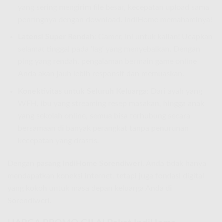
yang sering mengirim file besar, kecepatan upload sama
pentingnya dengan download. IndiHome memahaminya!
Latensi Super Rendah:
Gamer, ini untuk kalian! Ucapkan
selamat tinggal pada ‘lag’ yang menyebalkan. Dengan
ping yang rendah, pengalaman bermain game online
Anda akan jauh lebih responsif dan memuaskan.
Konektivitas untuk Seluruh Keluarga:
Dari ayah yang
WFH, ibu yang streaming resep masakan, hingga anak
yang sekolah online, semua bisa terhubung secara
bersamaan di banyak perangkat tanpa penurunan
kecepatan yang drastis.
Dengan
pasang IndiHome Sorendiweri
, Anda tidak hanya
mendapatkan koneksi internet, tetapi juga fondasi digital
yang kokoh untuk masa depan keluarga Anda di
Sorendiweri.