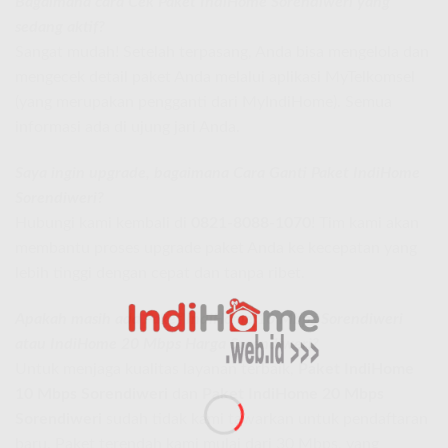
Bagaimana cara Cek Paket IndiHome Sorendiweri yang
sedang aktif?
Sangat mudah! Setelah terpasang, Anda bisa mengelola dan
mengecek detail paket Anda melalui aplikasi MyTelkomsel
(yang merupakan pengganti dari MyIndiHome). Semua
informasi ada di ujung jari Anda.
Saya ingin upgrade, bagaimana Cara Ganti Paket IndiHome
Sorendiweri?
Hubungi kami kembali di
0821-8088-1070
! Tim kami akan
membantu proses upgrade paket Anda ke kecepatan yang
lebih tinggi dengan cepat dan tanpa ribet.
Apakah masih ada Paket IndiHome 10 Mbps Sorendiweri
atau IndiHome 20 Mbps Harga Sorendiweri?
Untuk menjaga kualitas layanan terbaik,
Paket IndiHome
10 Mbps Sorendiweri
dan
Paket IndiHome 20 Mbps
Sorendiweri
sudah tidak kami tawarkan untuk pendaftaran
baru. Paket terendah kami mulai dari 30 Mbps, yang