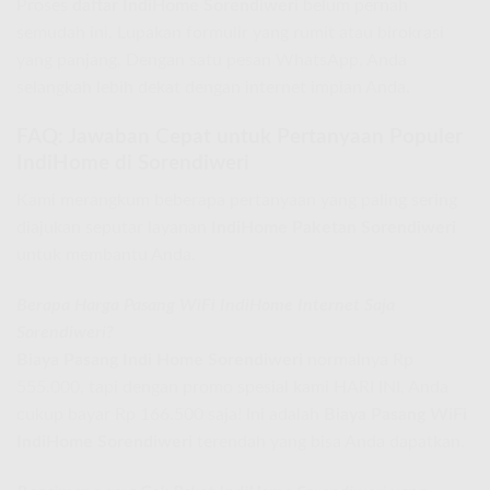
Proses
daftar IndiHome Sorendiweri
belum pernah
semudah ini. Lupakan formulir yang rumit atau birokrasi
yang panjang. Dengan satu pesan WhatsApp, Anda
selangkah lebih dekat dengan internet impian Anda.
FAQ: Jawaban Cepat untuk Pertanyaan Populer
IndiHome di Sorendiweri
Kami merangkum beberapa pertanyaan yang paling sering
diajukan seputar layanan
IndiHome Paketan Sorendiweri
untuk membantu Anda.
Berapa Harga Pasang WiFi IndiHome Internet Saja
Sorendiweri?
Biaya Pasang Indi Home Sorendiweri
normalnya Rp
555.000, tapi dengan promo spesial kami HARI INI, Anda
cukup bayar Rp 166.500 saja! Ini adalah
Biaya Pasang WiFi
IndiHome Sorendiweri
terendah yang bisa Anda dapatkan.