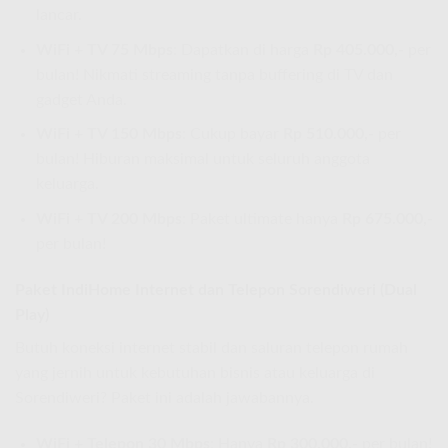
lancar.
WiFi + TV 75 Mbps
: Dapatkan di harga
Rp 405.000,-
per
bulan! Nikmati streaming tanpa buffering di TV dan
gadget Anda.
WiFi + TV 150 Mbps
: Cukup bayar
Rp 510.000,-
per
bulan! Hiburan maksimal untuk seluruh anggota
keluarga.
WiFi + TV 200 Mbps
: Paket ultimate hanya
Rp 675.000,-
per bulan!
Paket IndiHome Internet dan Telepon Sorendiweri (Dual
Play)
Butuh koneksi internet stabil dan saluran telepon rumah
yang jernih untuk kebutuhan bisnis atau keluarga di
Sorendiweri? Paket ini adalah jawabannya.
WiFi + Telepon 30 Mbps
: Hanya
Rp 300.000,-
per bulan!