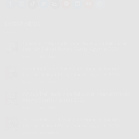
LATEST NEWS
Speed 30 Mbps IndiHome | IndiHome Telkomsel
25
Internet Rakyat Promo Spesial Agustus 2026
Jul
Komentar Dinonaktifkan
pada
Speed
30
Sobat IndiHome Paket | IndiHome Telkomsel
23
Mbps
Internet Rakyat Promo Spesial Agustus 2026
Jul
IndiHome
Komentar Dinonaktifkan
pada
|
Sobat
IndiHome
IndiHome
Smooa Tsel | IndiHome Telkomsel Internet Rakyat
Telkomsel
22
Paket
Internet
Promo Spesial Agustus 2026
Jul
|
Rakyat
Komentar Dinonaktifkan
pada
IndiHome
Promo
Smooa
Telkomsel
Spesial
Tsel
Smooa Telkomsel Com | IndiHome Telkomsel
Internet
Agustus
21
|
Rakyat
Internet Rakyat Promo Spesial Agustus 2026
2026
Jul
IndiHome
Promo
Komentar Dinonaktifkan
pada
Telkomsel
Spesial
Smooa