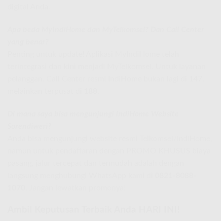
digital Anda.
Apa beda MyIndiHome dan MyTelkomsel? Dan Call Center
yang benar?
Penting untuk update! Aplikasi MyIndiHome telah
terintegrasi dan kini menjadi MyTelkomsel. Untuk layanan
pelanggan, Call Center resmi IndiHome bukan lagi di 147,
melainkan terpusat di
188
.
Di mana saya bisa mengunjungi IndiHome Website
Sorendiweri?
Anda bisa mengunjungi website resmi Telkomsel/IndiHome,
namun untuk pendaftaran dengan PROMO KHUSUS biaya
pasang, jalur tercepat dan termudah adalah dengan
langsung menghubungi WhatsApp kami di
0821-8088-
1070
. Jangan lewatkan promonya!
Ambil Keputusan Terbaik Anda HARI INI!