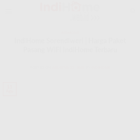
Skip
to
content
INDIHOME
IndiHome Sorendiweri | Harga Paket
Pasang WiFi IndiHome Terbaru
POSTED ON
AGUSTUS 11, 2025
BY
INDIHOME
11
Agu