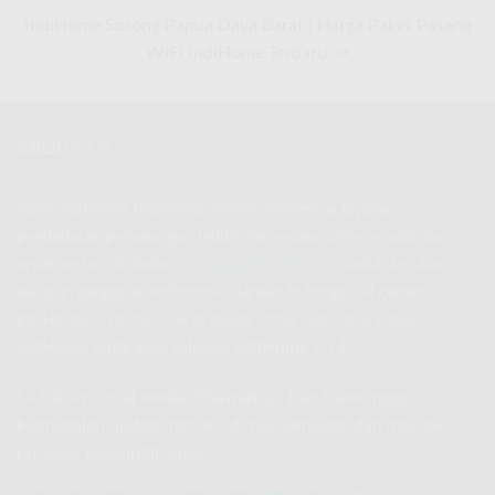
IndiHome Sorong Papua Daya Barat | Harga Paket Pasang
WiFi IndiHome Terbaru →
ABOUT US
Kami marketing IndiHome Telkom menerima layanan
pendaftaran pemasangan IndiHome secara online mudah dan
cepat serta info daftar
harga paket indihome
untuk keluhan
ataupun gangguan IndiHome silahkan hubungi call center
IndiHome di nomor
(
cek di google untuk kode area telepon
IndiHome
)
kode area telepon IndiHome
+ 147
Di follow sosial media dibawah ya, biar Kamu ngga
ketinggalan update terbaru dunia teknologi dan internet
provider kaya IndiHome