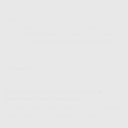
IndiHome
Internet lemot bikin emosi jiwa di Sorendiweri? Saatnya
upgrade ke
WiFi IndiHome Sorendiweri
! Nikmati koneksi
stabil dan harga
paket IndiHome Sorendiweri
terbaik.
Daftar sekarang!
Contents
show
STOP BUANG WAKTU! Internet Lelet di
Sorendiweri Adalah Masa Lalu!
Anda lelah dengan koneksi internet yang putus-nyambung?
Jengkel karena video call terganggu, download file makan
waktu berjam-jam, atau anak-anak rewel karena streaming