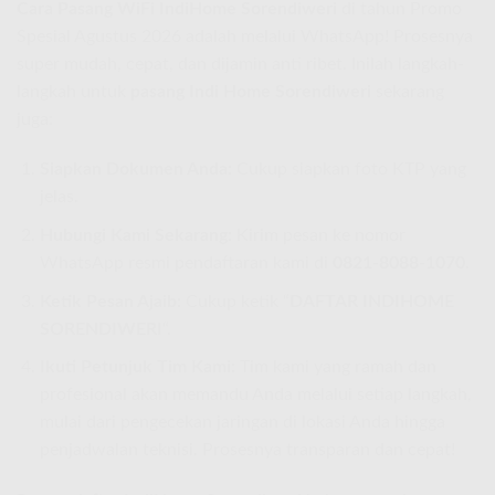
Cara Pasang WiFi IndiHome Sorendiweri
di tahun Promo
Spesial Agustus 2026 adalah melalui WhatsApp! Prosesnya
super mudah, cepat, dan dijamin anti ribet. Inilah langkah-
langkah untuk
pasang Indi Home Sorendiweri
sekarang
juga:
Siapkan Dokumen Anda:
Cukup siapkan foto KTP yang
jelas.
Hubungi Kami Sekarang:
Kirim pesan ke nomor
WhatsApp resmi pendaftaran kami di
0821-8088-1070
.
Ketik Pesan Ajaib:
Cukup ketik “
DAFTAR INDIHOME
SORENDIWERI
“.
Ikuti Petunjuk Tim Kami:
Tim kami yang ramah dan
profesional akan memandu Anda melalui setiap langkah,
mulai dari pengecekan jaringan di lokasi Anda hingga
penjadwalan teknisi. Prosesnya transparan dan cepat!