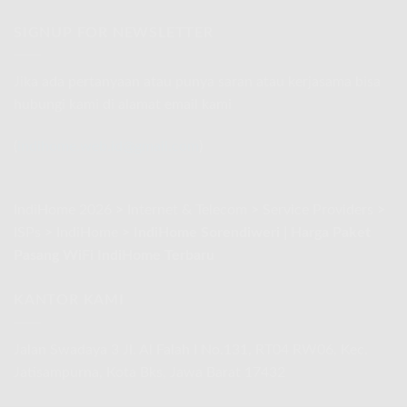
Internet
Agustus
Telkomsel
Rakyat
2026
Com
SIGNUP FOR NEWSLETTER
Promo
|
Spesial
IndiHome
Agustus
Telkomsel
2026
Jika ada pertanyaan atau punya saran atau kerjasama bisa
Internet
hubungi kami di alamat email kami
Rakyat
Promo
Spesial
(
indihome.web.id@gmail.com
)
Agustus
2026
IndiHome 2026
>
Internet & Telecom
>
Service Providers
>
ISPs
>
IndiHome
>
IndiHome Sorendiweri | Harga Paket
Pasang WiFi IndiHome Terbaru
KANTOR KAMI
Jalan Swadaya 3 Jl. Al Falah I No.131, RT04 RW06, Kec.
Jatisampurna, Kota Bks, Jawa Barat 17432