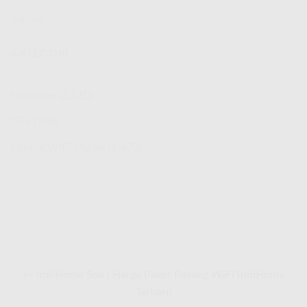
Rakyat
Promo
IndiHome
Spesial
Agustus
KATEGORI
2026
IndiHome
(2,510)
ISPs
(190)
Pasang WiFi Murah
(1,473)
← IndiHome Soe | Harga Paket Pasang WiFi IndiHome
Terbaru