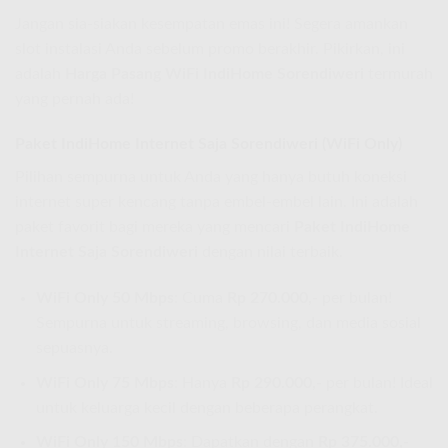
Jangan sia-siakan kesempatan emas ini! Segera amankan
slot instalasi Anda sebelum promo berakhir. Pikirkan, ini
adalah
Harga Pasang WiFi IndiHome Sorendiweri
termurah
yang pernah ada!
Paket IndiHome Internet Saja Sorendiweri (WiFi Only)
Pilihan sempurna untuk Anda yang hanya butuh koneksi
internet super kencang tanpa embel-embel lain. Ini adalah
paket favorit bagi mereka yang mencari
Paket IndiHome
Internet Saja Sorendiweri
dengan nilai terbaik.
WiFi Only 50 Mbps
: Cuma
Rp 270.000,-
per bulan!
Sempurna untuk streaming, browsing, dan media sosial
sepuasnya.
WiFi Only 75 Mbps
: Hanya
Rp 290.000,-
per bulan! Ideal
untuk keluarga kecil dengan beberapa perangkat.
WiFi Only 150 Mbps
: Dapatkan dengan
Rp 375.000,-