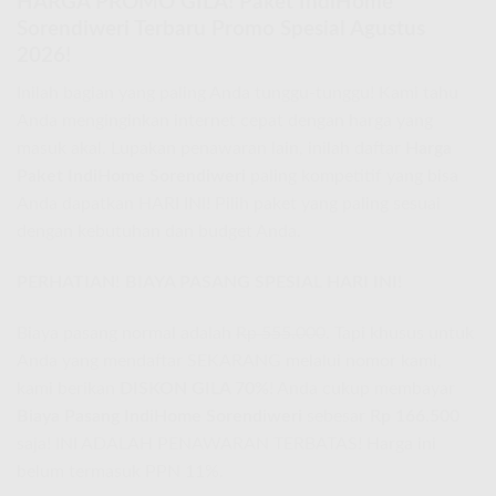
HARGA PROMO GILA! Paket IndiHome
Sorendiweri Terbaru Promo Spesial Agustus
2026!
Inilah bagian yang paling Anda tunggu-tunggu! Kami tahu
Anda menginginkan internet cepat dengan harga yang
masuk akal. Lupakan penawaran lain, inilah daftar
Harga
Paket IndiHome Sorendiweri
paling kompetitif yang bisa
Anda dapatkan HARI INI! Pilih paket yang paling sesuai
dengan kebutuhan dan budget Anda.
PERHATIAN! BIAYA PASANG SPESIAL HARI INI!
Biaya pasang normal adalah
Rp 555.000
. Tapi khusus untuk
Anda yang mendaftar SEKARANG melalui nomor kami,
kami berikan
DISKON GILA 70%
! Anda cukup membayar
Biaya Pasang IndiHome Sorendiweri
sebesar
Rp 166.500
saja! INI ADALAH PENAWARAN TERBATAS! Harga ini
belum termasuk PPN 11%.