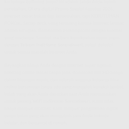
kartunnya buffering terus? Ini adalah tanda Anda butuh
perubahan. Di era digital Promo Spesial Agustus 2026,
internet cepat bukan lagi kemewahan, tapi KEBUTUHAN
POKOK. Setiap detik yang terbuang karena internet lambat
adalah kerugian. Berhentilah berkompromi dengan kualitas
yang seadanya. Sambut era baru konektivitas super cepat
dengan
Telkom IndiHome Sorendiweri
, solusi definitif
untuk semua masalah internet Anda.
Bayangkan hidup Anda dengan internet super ngebut.
Meeting online lancar tanpa jeda, download film HD hanya
dalam hitungan menit, dan seluruh anggota keluarga bisa
online bersamaan tanpa ada yang mengeluh koneksi lambat.
Inilah yang akan Anda dapatkan saat Anda memutuskan
untuk
pasang WiFi IndiHome Sorendiweri
. Kami tidak
hanya menjual internet, kami menjual pengalaman digital
tanpa batas yang akan mengubah cara Anda bekerja,
belajar, dan bersantai di rumah.