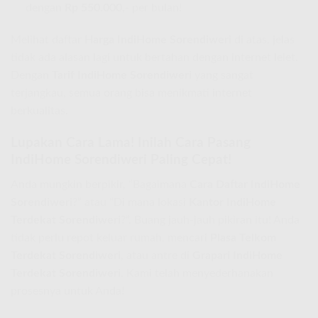
dengan
Rp 550.000,-
per bulan!
Melihat daftar
Harga IndiHome Sorendiweri
di atas, jelas
tidak ada alasan lagi untuk bertahan dengan internet lelet.
Dengan
Tarif IndiHome Sorendiweri
yang sangat
terjangkau, semua orang bisa menikmati internet
berkualitas.
Lupakan Cara Lama! Inilah Cara Pasang
IndiHome Sorendiweri Paling Cepat!
Anda mungkin berpikir, “Bagaimana
Cara Daftar IndiHome
Sorendiweri
?” atau “Di mana lokasi
Kantor IndiHome
Terdekat Sorendiweri
?”. Buang jauh-jauh pikiran itu! Anda
tidak perlu repot keluar rumah, mencari
Plasa Telkom
Terdekat Sorendiweri
, atau antre di
Grapari IndiHome
Terdekat Sorendiweri
. Kami telah menyederhanakan
prosesnya untuk Anda!