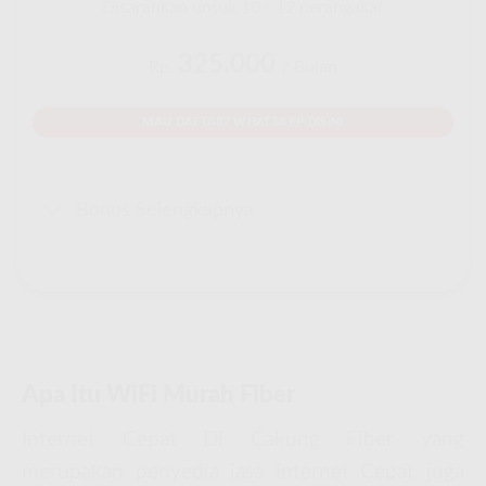
Disarankan untuk 10 - 12 perangakat
325.000
Rp.
/ Bulan
MAU DAFTAR? WHATSAPP DISINI
Bonus Selengkapnya
Apa Itu WiFi Murah Fiber
Internet Cepat Di Cakung Fiber yang
merupakan penyedia jasa Internet Cepat juga