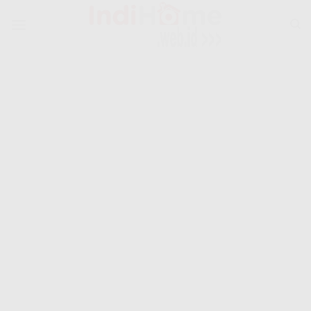
Skip
to
content