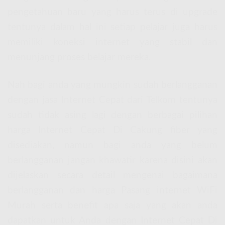
pengetahuan baru yang harus terus di upgrade
tentunya dalam hal ini setiap pelajar juga harus
memiliki koneksi internet yang stabil dan
menunjang proses belajar mereka.
Nah bagi anda yang mungkin sudah berlangganan
dengan jasa Internet Cepat dari Telkom tentunya
sudah tidak asing lagi dengan berbagai pilihan
harga Internet Cepat Di Cakung fiber yang
disediakan, namun bagi anda yang belum
berlangganan jangan khawatir karena disini akan
dijelaskan secara detail mengenai bagaimana
berlangganan dan harga Pasang internet WiFi
Murah serta benefit apa saja yang akan anda
dapatkan untuk Anda dengan Internet Cepat Di