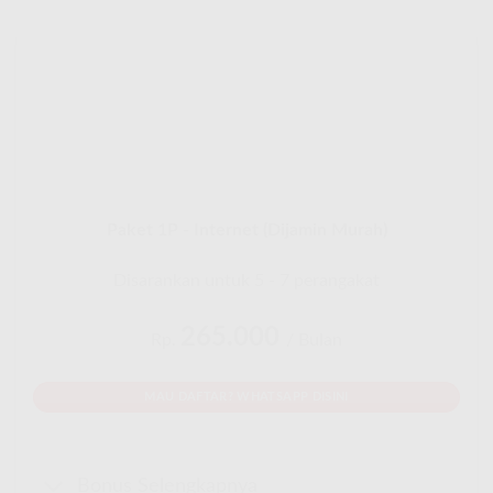
Paket 1P - Internet (Dijamin Murah)
Disarankan untuk 5 - 7 perangakat
265.000
Rp.
/ Bulan
MAU DAFTAR? WHATSAPP DISINI
Bonus Selengkapnya