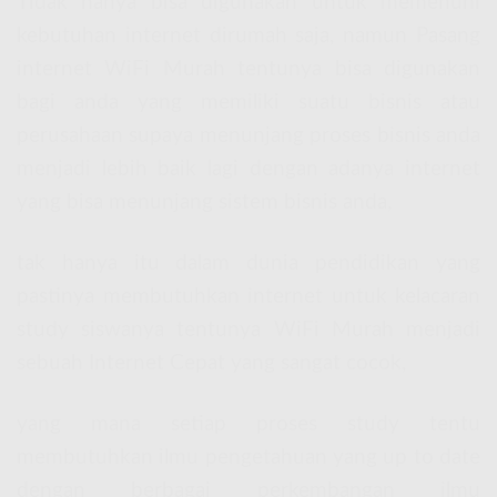
Tidak hanya bisa digunakan untuk memenuhi
kebutuhan internet dirumah saja, namun Pasang
internet WiFi Murah tentunya bisa digunakan
bagi anda yang memiliki suatu bisnis atau
perusahaan supaya menunjang proses bisnis anda
menjadi lebih baik lagi dengan adanya internet
yang bisa menunjang sistem bisnis anda,
tak hanya itu dalam dunia pendidikan yang
pastinya membutuhkan internet untuk kelacaran
study siswanya tentunya WiFi Murah menjadi
sebuah Internet Cepat yang sangat cocok,
yang mana setiap proses study tentu
membutuhkan ilmu pengetahuan yang up to date
dengan berbagai perkembangan ilmu