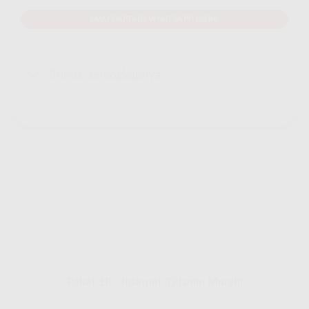
MAU DAFTAR? WHATSAPP DISINI
Bonus Selengkapnya
Paket 1P - Internet (Dijamin Murah)