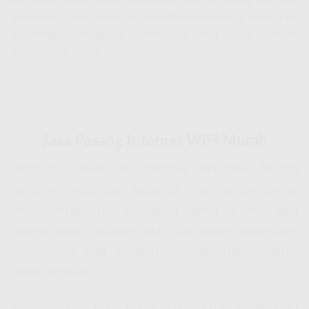
dunia luar, oleh sebab itu kehadiran internet di masa saat
ini menjadi sebuah hal utama yang perlu untuk dipenuhi
oleh banyak orang.
Jasa Pasang Internet WiFi Murah
Dengan layanan jasa internet dari WiFi Murah
tentunya anda dan keluarga bisa dengan lancar
untuk beraktivitas walaupun hanya dirumah saja
karena walau dirumah aktivitas seperti pekerjaan,
pendidikan dan bahkan hiburan masih harus
tetap berjalan.