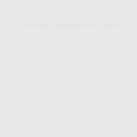
Jasa Pasang Internet WiFi Terbaik
Dengan layanan jasa internet dari WiFi Terbaik
tentunya anda dan keluarga bisa dengan lancar
untuk beraktivitas walaupun hanya dirumah saja
karena walau dirumah aktivitas seperti pekerjaan,
pendidikan dan bahkan hiburan masih harus
tetap berjalan.
Tidak hanya bisa digunakan untuk memenuhi
kebutuhan internet dirumah saja, namun Pasang
internet WiFi Terbaik tentunya bisa digunakan
bagi anda yang memiliki suatu bisnis atau