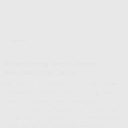
Contents
show
Melaju Kencang Bersama Internet
Kecepatan Tinggi Cakung
Pernahkah Anda merasa frustrasi dengan koneksi
internet yang lamban di daerah Cakung? Bagi
mereka yang menginginkan pengalaman internet
yang lebih cepat, berbagai opsi tersedia dengan
janji kecepatan tinggi. Namun, untuk memastikan
pilihan terbaik, mari eksplorasi lebih dalam