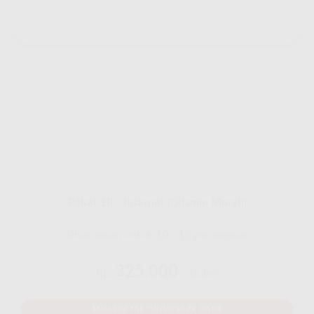
Paket 1P - Internet (Dijamin Murah)
Disarankan untuk 10 - 12 perangakat
325.000
Rp.
/ Bulan
MAU DAFTAR? WHATSAPP DISINI