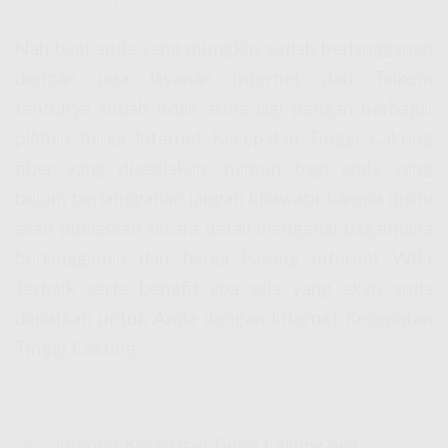
Nah bagi anda yang mungkin sudah berlangganan
dengan jasa layanan internet dari Telkom
tentunya sudah tidak asing lagi dengan berbagai
pilihan harga Internet Kecepatan Tinggi Cakung
fiber yang disediakan, namun bagi anda yang
belum berlangganan jangan khawatir karena disini
akan dijelaskan secara detail mengenai bagaimana
berlangganan dan harga Pasang internet WiFi
Terbaik serta benefit apa saja yang akan anda
dapatkan untuk Anda dengan Internet Kecepatan
Tinggi Cakung.
Internet Kecepatan Tinggi Cakung Apa