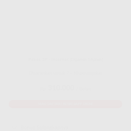
Paket 1P - Internet (Dijamin Murah)
Disarankan untuk 7 - 10 perangakat
310.000
Rp.
/ Bulan
MAU DAFTAR? WHATSAPP DISINI
Bonus Selengkapnya