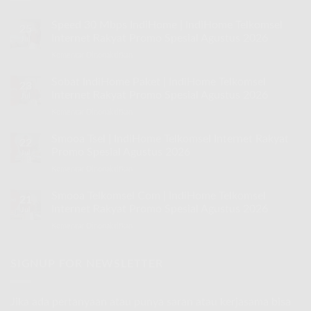
Speed 30 Mbps IndiHome | IndiHome Telkomsel
25
Internet Rakyat Promo Spesial Agustus 2026
Jul
Komentar Dinonaktifkan
pada
Speed
30
Sobat IndiHome Paket | IndiHome Telkomsel
23
Mbps
Internet Rakyat Promo Spesial Agustus 2026
Jul
IndiHome
Komentar Dinonaktifkan
pada
|
Sobat
IndiHome
IndiHome
Smooa Tsel | IndiHome Telkomsel Internet Rakyat
Telkomsel
22
Paket
Internet
Promo Spesial Agustus 2026
Jul
|
Rakyat
Komentar Dinonaktifkan
pada
IndiHome
Promo
Smooa
Telkomsel
Spesial
Tsel
Smooa Telkomsel Com | IndiHome Telkomsel
Internet
Agustus
21
|
Rakyat
Internet Rakyat Promo Spesial Agustus 2026
2026
Jul
IndiHome
Promo
Komentar Dinonaktifkan
pada
Telkomsel
Spesial
Smooa
Internet
Agustus
Telkomsel
Rakyat
2026
Com
SIGNUP FOR NEWSLETTER
Promo
|
Spesial
IndiHome
Agustus
Telkomsel
2026
Jika ada pertanyaan atau punya saran atau kerjasama bisa
Internet