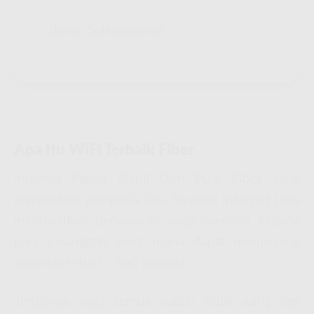
Bonus Selengkapnya
Apa Itu WiFi Terbaik Fiber
Internet Paling Stabil Duri Pulo Fiber yang
merupakan penyedia jasa layanan internet juga
memberikan penawaran yang menarik kepada
para pelanggan yang mana dapat menunjang
aktivitas sehari – hari mereka.
Tentunya anda semua sudah tidak asing lagi