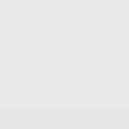
Paket Internet Paling Stabil Duri Pulo:
Solusi Terbaik untuk Koneksi Tanpa
Gangguan
Paket Internet Paling Stabil di Duri Pulo:
Solusi Bagus untuk Kebutuhan Terkoneksi
← Internet Stabil Duri Pulo
Pilihan Provider Internet Duri Pulo →
ABOUT US