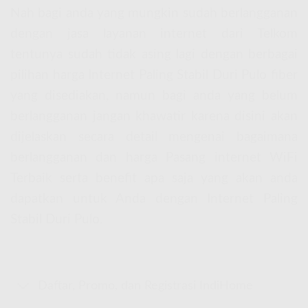
Nah bagi anda yang mungkin sudah berlangganan
dengan jasa layanan internet dari Telkom
tentunya sudah tidak asing lagi dengan berbagai
pilihan harga Internet Paling Stabil Duri Pulo fiber
yang disediakan, namun bagi anda yang belum
berlangganan jangan khawatir karena disini akan
dijelaskan secara detail mengenai bagaimana
berlangganan dan harga Pasang internet WiFi
Terbaik serta benefit apa saja yang akan anda
dapatkan untuk Anda dengan Internet Paling
Stabil Duri Pulo.
Daftar, Promo, dan Registrasi IndiHome