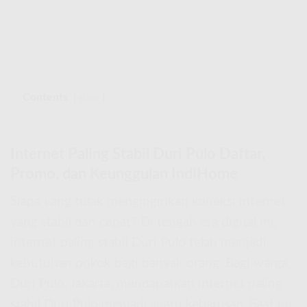
Contents
show
Internet Paling Stabil Duri Pulo Daftar,
Promo, dan Keunggulan IndiHome
Siapa yang tidak menginginkan koneksi internet
yang stabil dan cepat? Di tengah era digital ini,
internet paling stabil Duri Pulo telah menjadi
kebutuhan pokok bagi banyak orang. Bagi warga
Duri Pulo, Jakarta, mendapatkan internet paling
stabil Duri Pulo menjadi suatu keharusan. Saat ini,