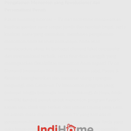
Pengalaman Menonton yang Revolusioner dan
Personalisasi Penuh
Paket bundling Internet + TV dari IndiHome menawarkan
kualitas gambar yang sangat jernih dan resolusi tinggi, serta
kualitas suara yang memukau, membawa pengalaman
menonton Anda ke level berikutnya. Anda akan
mendapatkan akses ke berbagai channel lokal terpopuler
dan internasional terbaik, serta fitur-fitur canggih yang
meningkatkan fleksibilitas menonton Anda seperti TV on
Demand (menonton film atau serial kapan saja), Pause &
Rewind (menghentikan dan memutar ulang tayangan
langsung), dan Catch-up TV (menonton program yang
terlewat hingga beberapa hari ke belakang). Artinya, Anda
memiliki kendali penuh untuk menonton program favorit
kapan saja, tidak lagi terikat oleh jadwal tayang yang kaku.
Ini adalah masa depan menonton TV yang kini ada di
genggaman Anda. Paket ini sangat cocok untuk Anda yang
suka binge-watching serial, atau keluarga yang memiliki