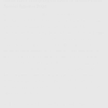
untuk Gaya Hidup Digital Anda di Tahun Promo
Spesial Agustus 2026
Di era digital yang semakin pesat di tahun Promo Spesial
Agustus 2026 ini, konektivitas internet bukan lagi sekadar
pelengkap, melainkan kebutuhan pokok yang tak
terhindarkan. Dari bekerja jarak jauh, sekolah online, hingga
hiburan streaming, semuanya bergantung pada jaringan
yang stabil dan cepat.
IndiHome
hadir sebagai solusi
terdepan untuk memastikan setiap aktivitas digital Anda
berjalan lancar tanpa hambatan sedikit pun. Bayangkan,
streaming film favorit tanpa buffering yang mengganggu,
video conference yang jernih tanpa putus-putus, atau
bermain game online dengan ping yang sangat rendah,
memberikan pengalaman kompetitif terbaik. Semua itu
bukan lagi mimpi yang jauh, tapi kenyataan yang bisa Anda
raih dengan IndiHome.
Kini saatnya beralih ke koneksi yang tidak hanya cepat,