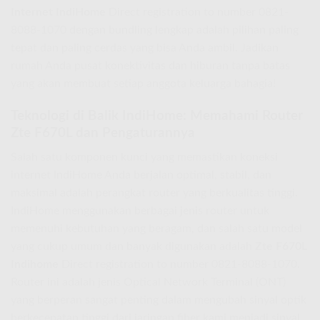
Internet IndiHome
Direct registration to number 0821-
8088-1070 dengan bundling lengkap adalah pilihan paling
tepat dan paling cerdas yang bisa Anda ambil. Jadikan
rumah Anda pusat konektivitas dan hiburan tanpa batas
yang akan membuat setiap anggota keluarga bahagia!
Teknologi di Balik IndiHome: Memahami Router
Zte F670L dan Pengaturannya
Salah satu komponen kunci yang memastikan koneksi
internet IndiHome Anda berjalan optimal, stabil, dan
maksimal adalah perangkat router yang berkualitas tinggi.
IndiHome menggunakan berbagai jenis router untuk
memenuhi kebutuhan yang beragam, dan salah satu model
yang cukup umum dan banyak digunakan adalah
Zte F670L
Indihome
Direct registration to number 0821-8088-1070.
Router ini adalah jenis Optical Network Terminal (ONT)
yang berperan sangat penting dalam mengubah sinyal optik
berkecepatan tinggi dari jaringan fiber kami menjadi sinyal