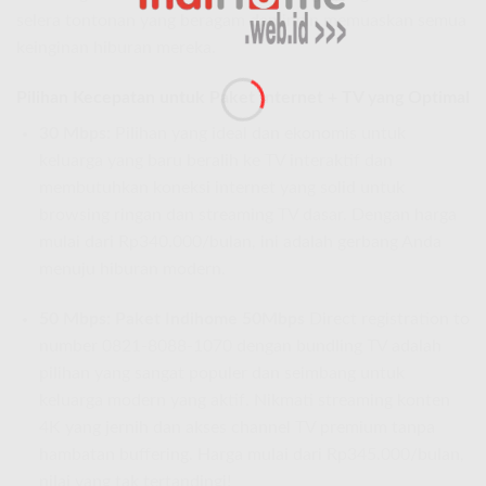
selera tontonan yang beragam dan ingin memuaskan semua
keinginan hiburan mereka.
Pilihan Kecepatan untuk Paket Internet + TV yang Optimal
30 Mbps:
Pilihan yang ideal dan ekonomis untuk
keluarga yang baru beralih ke TV interaktif dan
membutuhkan koneksi internet yang solid untuk
browsing ringan dan streaming TV dasar. Dengan harga
mulai dari Rp340.000/bulan, ini adalah gerbang Anda
menuju hiburan modern.
50 Mbps:
Paket Indihome 50Mbps
Direct registration to
number 0821-8088-1070 dengan bundling TV adalah
pilihan yang sangat populer dan seimbang untuk
keluarga modern yang aktif. Nikmati streaming konten
4K yang jernih dan akses channel TV premium tanpa
hambatan buffering. Harga mulai dari Rp345.000/bulan,
nilai yang tak tertandingi!