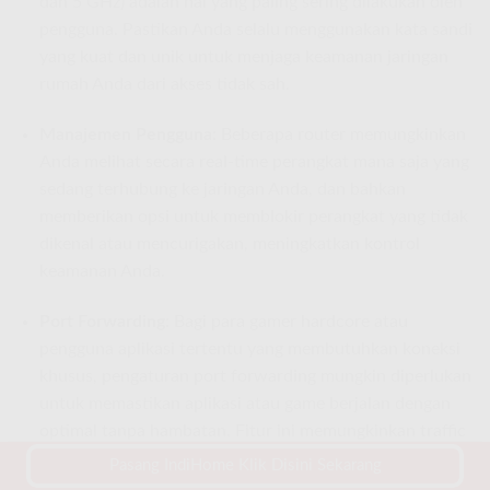
dan 5 GHz) adalah hal yang paling sering dilakukan oleh
pengguna. Pastikan Anda selalu menggunakan kata sandi
yang kuat dan unik untuk menjaga keamanan jaringan
rumah Anda dari akses tidak sah.
Manajemen Pengguna:
Beberapa router memungkinkan
Anda melihat secara real-time perangkat mana saja yang
sedang terhubung ke jaringan Anda, dan bahkan
memberikan opsi untuk memblokir perangkat yang tidak
dikenal atau mencurigakan, meningkatkan kontrol
keamanan Anda.
Port Forwarding:
Bagi para gamer hardcore atau
pengguna aplikasi tertentu yang membutuhkan koneksi
khusus, pengaturan port forwarding mungkin diperlukan
untuk memastikan aplikasi atau game berjalan dengan
optimal tanpa hambatan. Fitur ini memungkinkan traffic
data tertentu melewati firewall router Anda dengan
Pasang IndiHome Klik Disini Sekarang
aman.