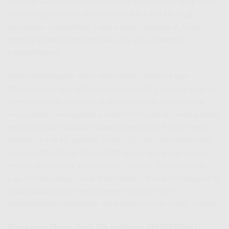
aktivitas bandwidth-heavy lainnya di perangkat yang lebih
dekat dengan router. Keberadaan dua band ini secara
bersamaan memastikan bahwa setiap perangkat Anda
mendapatkan koneksi terbaik yang sesuai dengan
kebutuhannya.
Selain kemampuan Wi-Fi dual-band, router ini juga
dilengkapi dengan beberapa port Gigabit Ethernet. Port ini
memungkinkan Anda untuk menghubungkan perangkat
secara kabel (menggunakan kabel LAN) untuk mendapatkan
kecepatan dan stabilitas koneksi maksimal, hal ini sangat
penting untuk PC gaming, Smart TV, atau perangkat NAS
yang membutuhkan bandwidth sangat tinggi dan latensi
rendah. Desainnya yang ringkas, modern, dan minimalis
juga membuatnya cocok ditempatkan di sudut mana pun di
rumah Anda tanpa mengganggu estetika interior,
menjadikannya tambahan yang elegan untuk setiap rumah.
Memahami Dasar-dasar
Zte Indihome Setting
Direct