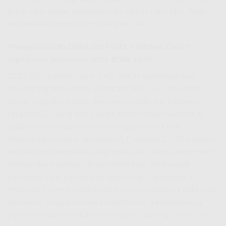
listrik yang dapat digunakan oleh semua perangkat Anda,
baik melalui koneksi WiFi maupun LAN.
Mengenal Lebih Dekat
Zte F670L Indihome
Direct
registration to number 0821-8088-1070
ZTE F670L adalah router ONT GPON dual-band yang
mendukung standar Wi-Fi terbaru 802.11ac. Ini berarti
router canggih ini dapat beroperasi pada dua frekuensi
sekaligus (2.4 GHz dan 5 GHz), menawarkan fleksibilitas
yang luar biasa dan performa yang jauh lebih baik
dibandingkan router single-band. Frekuensi 2.4 GHz sangat
cocok untuk jangkauan yang lebih luas, mampu menembus
dinding dan halangan dengan lebih baik, ideal untuk
perangkat yang berada jauh dari router. Sementara itu,
frekuensi 5 GHz menawarkan kecepatan transfer data yang
jauh lebih tinggi dan minim interferensi, menjadikannya
pilihan sempurna untuk streaming 4K, gaming online, dan