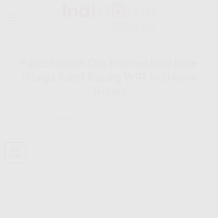
Skip
to
content
INDIHOME
Paket Nelpon Dan Internet IndiHome
| Harga Paket Pasang WiFi IndiHome
Terbaru
POSTED ON
DESEMBER 6, 2025
BY
INDIHOME
06
Des