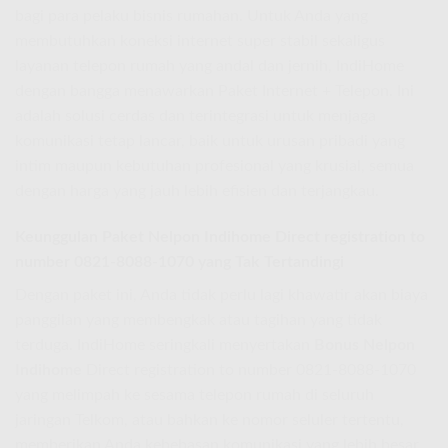
bagi para pelaku bisnis rumahan. Untuk Anda yang
membutuhkan koneksi internet super stabil sekaligus
layanan telepon rumah yang andal dan jernih, IndiHome
dengan bangga menawarkan Paket Internet + Telepon. Ini
adalah solusi cerdas dan terintegrasi untuk menjaga
komunikasi tetap lancar, baik untuk urusan pribadi yang
intim maupun kebutuhan profesional yang krusial, semua
dengan harga yang jauh lebih efisien dan terjangkau.
Keunggulan
Paket Nelpon Indihome
Direct registration to
number 0821-8088-1070 yang Tak Tertandingi
Dengan paket ini, Anda tidak perlu lagi khawatir akan biaya
panggilan yang membengkak atau tagihan yang tidak
terduga. IndiHome seringkali menyertakan
Bonus Nelpon
Indihome
Direct registration to number 0821-8088-1070
yang melimpah ke sesama telepon rumah di seluruh
jaringan Telkom, atau bahkan ke nomor seluler tertentu,
memberikan Anda kebebasan komunikasi yang lebih besar.