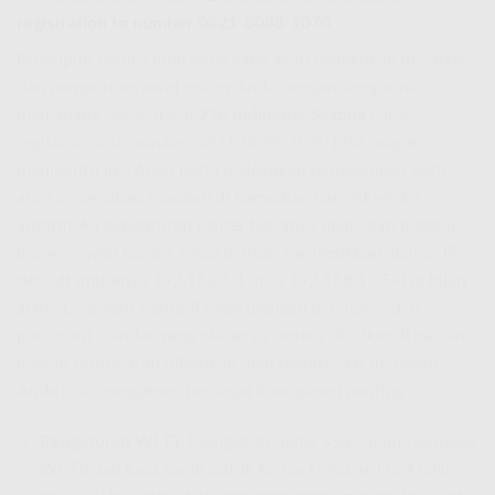
registration to number 0821-8088-1070
Meskipun teknisi IndiHome kami akan melakukan instalasi
dan pengaturan awal router Anda dengan sempurna,
memahami dasar-dasar
Zte Indihome Setting
Direct
registration to number 0821-8088-1070 bisa sangat
membantu jika Anda perlu melakukan penyesuaian kecil
atau pemecahan masalah di kemudian hari. Akses ke
antarmuka pengaturan router biasanya dilakukan melalui
browser web favorit Anda dengan mengetikkan alamat IP
default (misalnya 192.168.1.1 atau 192.168.1.254) di bilah
alamat. Setelah berhasil login (dengan username dan
password standar yang biasanya tertera di stiker di bagian
bawah router atau diberikan oleh teknisi saat instalasi),
Anda bisa mengakses berbagai konfigurasi penting:
Pengaturan Wi-Fi:
Mengubah nama SSID (nama jaringan
Wi-Fi) dan kata sandi untuk kedua frekuensi (2.4 GHz