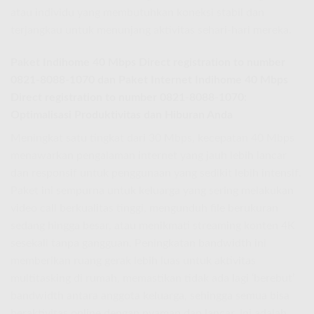
atau individu yang membutuhkan koneksi stabil dan
terjangkau untuk menunjang aktivitas sehari-hari mereka.
Paket Indihome 40 Mbps
Direct registration to number
0821-8088-1070 dan
Paket Internet Indihome 40 Mbps
Direct registration to number 0821-8088-1070:
Optimalisasi Produktivitas dan Hiburan Anda
Meningkat satu tingkat dari 30 Mbps, kecepatan 40 Mbps
menawarkan pengalaman internet yang jauh lebih lancar
dan responsif untuk penggunaan yang sedikit lebih intensif.
Paket ini sempurna untuk keluarga yang sering melakukan
video call berkualitas tinggi, mengunduh file berukuran
sedang hingga besar, atau menikmati streaming konten 4K
sesekali tanpa gangguan. Peningkatan bandwidth ini
memberikan ruang gerak lebih luas untuk aktivitas
multitasking di rumah, memastikan tidak ada lagi ‘berebut’
bandwidth antara anggota keluarga, sehingga semua bisa
beraktivitas online dengan nyaman dan lancar. Ini adalah