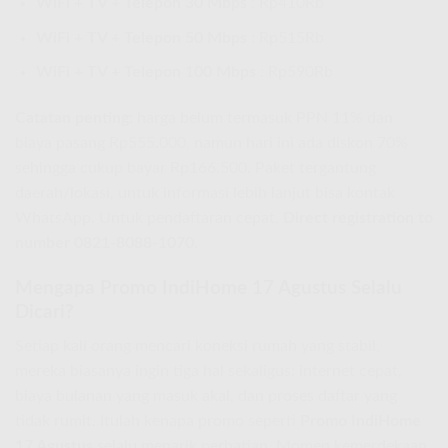
WiFi + TV + Telepon 30 Mbps
: Rp410Rb
WiFi + TV + Telepon 50 Mbps
: Rp515Rb
WiFi + TV + Telepon 100 Mbps
: Rp590Rb
Catatan penting:
harga belum termasuk PPN 11% dan
biaya pasang Rp555.000, namun hari ini ada diskon 70%
sehingga cukup bayar Rp166.500. Paket tergantung
daerah/lokasi, untuk informasi lebih lanjut bisa kontak
WhatsApp. Untuk pendaftaran cepat,
Direct registration to
number 0821-8088-1070
.
Mengapa Promo IndiHome 17 Agustus Selalu
Dicari?
Setiap kali orang mencari koneksi rumah yang stabil,
mereka biasanya ingin tiga hal sekaligus: internet cepat,
biaya bulanan yang masuk akal, dan proses daftar yang
tidak rumit. Itulah kenapa promo seperti
Promo IndiHome
17 Agustus
selalu menarik perhatian. Momen kemerdekaan