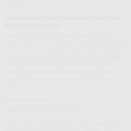
jauh lebih ringan.
Promo Internet Saja: Cocok untuk Fokus Kerja,
Belajar, dan Streaming
Kalau kebutuhan utamamu adalah internet yang stabil
tanpa tambahan TV atau telepon, kategori
WiFi Only
paling
efisien. Paket ini biasanya dipilih oleh pengguna yang ingin
koneksi bersih untuk kerja remote, belajar daring, upload
file besar, kelas online, hingga gaming harian. Dengan
memilih internet saja, kamu juga bisa lebih fokus pada
kecepatan dan kestabilan tanpa biaya fitur yang tidak
dipakai.
WiFi Only 50 Mbps
Harga:
Rp230Rb/Rp240Rb/Rp270Rb
Paket ini cocok untuk keluarga kecil atau pengguna pribadi
yang aktivitasnya dominan browsing, video call, dan