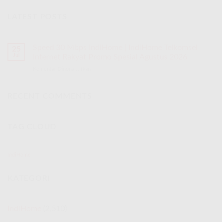
LATEST POSTS
Speed 30 Mbps IndiHome | IndiHome Telkomsel
25
Jul
Internet Rakyat Promo Spesial Agustus 2026
Komentar Dinonaktifkan
pada
Speed
30
Mbps
RECENT COMMENTS
IndiHome
|
IndiHome
TAG CLOUD
Telkomsel
Internet
Rakyat
Promo
IndiHome
Spesial
Agustus
KATEGORI
2026
IndiHome
(2,510)