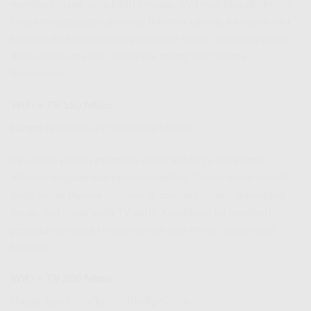
memberi ruang yang lebih longgar. TV tetap bisa dinikmati
tanpa mengganggu aktivitas internet utama. Ini cocok bila
kamu ingin kenyamanan yang lebih tinggi dibanding paket
dasar, terutama saat beberapa orang aktif secara
bersamaan.
WiFi + TV 150 Mbps
Harga:
Rp460Rb/Rp510Rb/Rp510Rb
Ini adalah pilihan premium untuk keluarga yang ingin
hiburan lengkap dan internet ngebut. Cocok untuk rumah
yang sering dipakai streaming, meeting online, download
besar, dan tetap ingin TV aktif. Kombinasi ini memberi
pengalaman yang terasa mewah dan efisien dalam satu
tagihan.
WiFi + TV 200 Mbps
Harga:
Rp625Rb/Rp650Rb/Rp675Rb