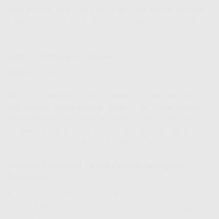
ingin layanan yang terasa seimbang. Bagi banyak keluarga,
kombinasi ini sudah sangat memadai untuk penggunaan
harian yang intens.
WiFi + TV + Telepon 100 Mbps
Harga:
Rp590Rb
Ini pilihan paling serius untuk pengguna yang ingin semua
fitur berjalan lancar. Internet cepat, TV aktif, dan telepon
siap pakai membuat paket ini terasa premium dan praktis
sekaligus. Kalau kamu ingin satu solusi lengkap untuk
kebutuhan rumah modern, paket ini sangat menarik.
Kenapa Promo Ini Layak Dipertimbangkan
Sekarang?
Alasan pertama adalah value. Dengan biaya pasang yang
sedang didiskon besar, hambatan awal untuk berlangganan
jadi jauh lebih ringan. Alasan kedua adalah fleksibilitas.