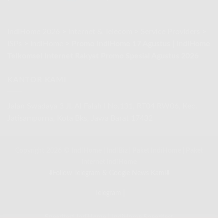
Agustus
2026
IndiHome 2026
>
Internet & Telecom
>
Service Providers
>
ISPs
>
IndiHome
>
Promo IndiHome 17 Agustus | IndiHome
Telkomsel Internet Rakyat Promo Spesial Agustus 2026
KANTOR KAMI
Jalan Swadaya 3 Jl. Al Falah I No.131, RT04 RW06, Kec.
Jatisampurna, Kota Bks, Jawa Barat 17432
Copyright 2026 ©
IndiHome
|
IndiBiz
|
Paket IndiHome
|
Paket
Internet IndiHome
⬇️Follow Telegram & Google News Kami⬇️
Telegram
|
Speedtest IndiHome
|
IndiHome Speedtest