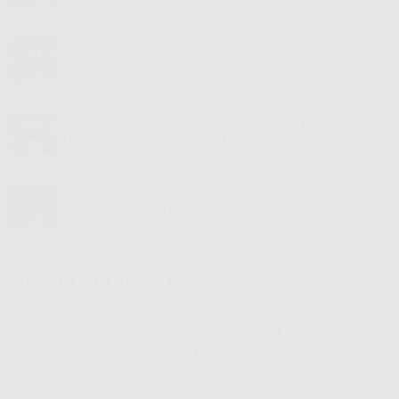
Komentar Dinonaktifkan
pada
Speed
30
Sobat IndiHome Paket | IndiHome Telkomsel
23
Mbps
Internet Rakyat Promo Spesial Agustus 2026
Jul
IndiHome
Komentar Dinonaktifkan
pada
|
Sobat
IndiHome
IndiHome
Smooa Tsel | IndiHome Telkomsel Internet Rakyat
Telkomsel
22
Paket
Internet
Promo Spesial Agustus 2026
Jul
|
Rakyat
Komentar Dinonaktifkan
pada
IndiHome
Promo
Smooa
Telkomsel
Spesial
Tsel
Smooa Telkomsel Com | IndiHome Telkomsel
Internet
Agustus
21
|
Rakyat
Internet Rakyat Promo Spesial Agustus 2026
2026
Jul
IndiHome
Promo
Komentar Dinonaktifkan
pada
Telkomsel
Spesial
Smooa
Internet
Agustus
Telkomsel
Rakyat
2026
Com
SIGNUP FOR NEWSLETTER
Promo
|
Spesial
IndiHome
Agustus
Telkomsel
2026
Jika ada pertanyaan atau punya saran atau kerjasama bisa
Internet
hubungi kami di alamat email kami
Rakyat
Promo
Spesial
(
indihome.web.id@gmail.com
)