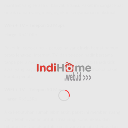
manfaat yang terasa di banyak situasi. Paket ini sangat kuat
untuk rumah yang menginginkan kenyamanan maksimal.
WiFi + TV + Telepon 30 Mbps
Harga:
Rp410Rb
Paket ini cocok untuk pengguna yang ingin hemat namun
tetap lengkap. Internet, TV, dan telepon hadir bersama
tanpa perlu mengatur layanan terpisah. Ini bisa jadi titik
awal yang bagus bagi keluarga yang ingin mencoba paket
kombo penuh.
WiFi + TV + Telepon 50 Mbps
Harga:
Rp515Rb
Jika kebutuhan rumah lebih aktif, paket ini memberi ruang
yang lebih nyaman untuk streaming, komunikasi, dan
hiburan TV. Cocok untuk rumah yang ramai aktivitas dan