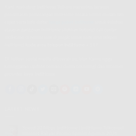
Kami marketing IndiHome Telkom menerima layanan
pendaftaran pemasangan IndiHome secara online mudah dan
cepat serta info daftar
harga paket indihome
untuk keluhan
ataupun gangguan IndiHome silahkan hubungi call center
IndiHome di nomor
(
cek di google untuk kode area telepon
IndiHome
)
kode area telepon IndiHome
+ 147
Di follow sosial media dibawah ya, biar Kamu ngga
ketinggalan update terbaru dunia teknologi dan internet
provider kaya IndiHome
LATEST NEWS
Speed 30 Mbps IndiHome | IndiHome Telkomsel
25
Internet Rakyat Promo Spesial Agustus 2026
Jul