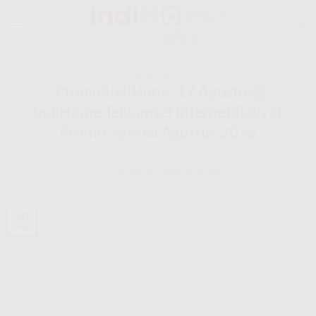
Skip
to
content
INDIHOME
Promo IndiHome 17 Agustus |
IndiHome Telkomsel Internet Rakyat
Promo Spesial Agustus 2026
POSTED ON
MEI 20, 2026
BY
INDIHOME
20
Mei