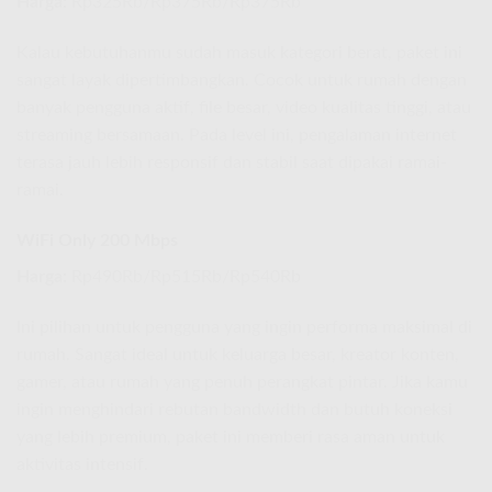
Harga:
Rp325Rb/Rp375Rb/Rp375Rb
Kalau kebutuhanmu sudah masuk kategori berat, paket ini
sangat layak dipertimbangkan. Cocok untuk rumah dengan
banyak pengguna aktif, file besar, video kualitas tinggi, atau
streaming bersamaan. Pada level ini, pengalaman internet
terasa jauh lebih responsif dan stabil saat dipakai ramai-
ramai.
WiFi Only 200 Mbps
Harga:
Rp490Rb/Rp515Rb/Rp540Rb
Ini pilihan untuk pengguna yang ingin performa maksimal di
rumah. Sangat ideal untuk keluarga besar, kreator konten,
gamer, atau rumah yang penuh perangkat pintar. Jika kamu
ingin menghindari rebutan bandwidth dan butuh koneksi
yang lebih premium, paket ini memberi rasa aman untuk
aktivitas intensif.