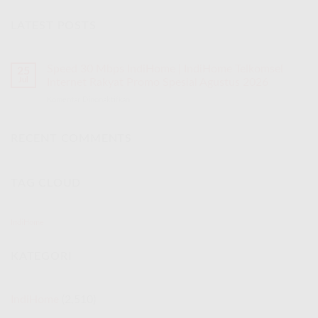
LATEST POSTS
Speed 30 Mbps IndiHome | IndiHome Telkomsel
25
Jul
Internet Rakyat Promo Spesial Agustus 2026
Komentar Dinonaktifkan
pada
Speed
30
Mbps
RECENT COMMENTS
IndiHome
|
IndiHome
TAG CLOUD
Telkomsel
Internet
Rakyat
Promo
IndiHome
Spesial
Agustus
KATEGORI
2026
IndiHome
(2,510)