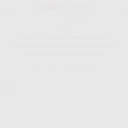
Skip
to
content
INDIHOME
Promo IndiHome Kemerdekaan |
IndiHome Telkomsel Internet Rakyat
Promo Spesial Agustus 2026
POSTED ON
MEI 31, 2026
BY
INDIHOME
31
Mei