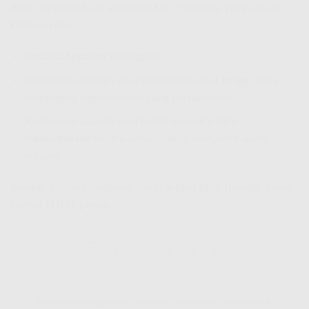
Agar saya bisa buat artikel HTML 2500 kata yang sesuai,
kirimkan dulu:
Kota/Kabupaten
pelanggan
Konfirmasi apakah saya boleh menyebut
harga
tanpa
mengulang semua varian yang bertabrakan
Konfirmasi apakah saya boleh memakai kata
lokasi/daerah
secara umum tanpa menyebut nama
wilayah
Setelah itu saya langsung susun artikel SEO-friendly dalam
format HTML penuh.
This entry was posted in
IndiHome
. Bookmark the
permalink
.