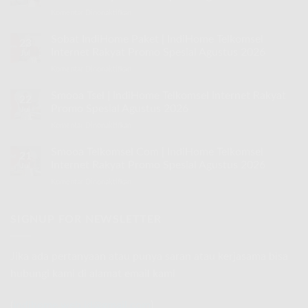
Komentar Dinonaktifkan
pada
Speed
30
Sobat IndiHome Paket | IndiHome Telkomsel
23
Mbps
Internet Rakyat Promo Spesial Agustus 2026
Jul
IndiHome
Komentar Dinonaktifkan
pada
|
Sobat
IndiHome
IndiHome
Smooa Tsel | IndiHome Telkomsel Internet Rakyat
Telkomsel
22
Paket
Internet
Promo Spesial Agustus 2026
Jul
|
Rakyat
Komentar Dinonaktifkan
pada
IndiHome
Promo
Smooa
Telkomsel
Spesial
Tsel
Smooa Telkomsel Com | IndiHome Telkomsel
Internet
Agustus
21
|
Rakyat
Internet Rakyat Promo Spesial Agustus 2026
2026
Jul
IndiHome
Promo
Komentar Dinonaktifkan
pada
Telkomsel
Spesial
Smooa
Internet
Agustus
Telkomsel
Rakyat
2026
Com
SIGNUP FOR NEWSLETTER
Promo
|
Spesial
IndiHome
Agustus
Telkomsel
2026
Jika ada pertanyaan atau punya saran atau kerjasama bisa
Internet
hubungi kami di alamat email kami
Rakyat
Promo
Spesial
(
indihome.web.id@gmail.com
)