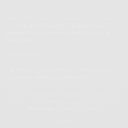
Agustus
2026
IndiHome 2026
>
Internet & Telecom
>
Service Providers
>
ISPs
>
IndiHome
>
Promo IndiHome Kemerdekaan |
IndiHome Telkomsel Internet Rakyat Promo Spesial
Agustus 2026
KANTOR KAMI
Jalan Swadaya 3 Jl. Al Falah I No.131, RT04 RW06, Kec.
Jatisampurna, Kota Bks, Jawa Barat 17432
Copyright 2026 ©
IndiHome
|
IndiBiz
|
Paket IndiHome
|
Paket
Internet IndiHome
⬇️Follow Telegram & Google News Kami⬇️
Telegram
|