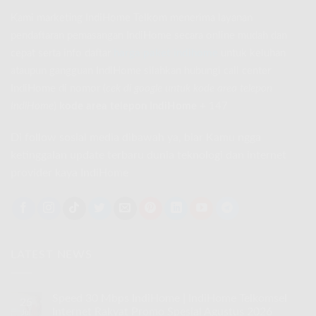
Kami marketing IndiHome Telkom menerima layanan
pendaftaran pemasangan IndiHome secara online mudah dan
cepat serta info daftar
harga paket indihome
untuk keluhan
ataupun gangguan IndiHome silahkan hubungi call center
IndiHome di nomor
(
cek di google untuk kode area telepon
IndiHome
)
kode area telepon IndiHome
+ 147
Di follow sosial media dibawah ya, biar Kamu ngga
ketinggalan update terbaru dunia teknologi dan internet
provider kaya IndiHome
LATEST NEWS
Speed 30 Mbps IndiHome | IndiHome Telkomsel
25
Internet Rakyat Promo Spesial Agustus 2026
Jul