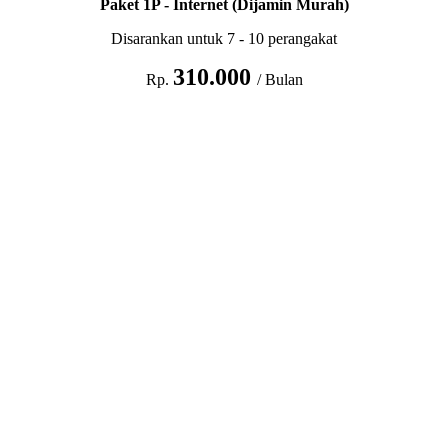
Paket 1P - Internet (Dijamin Murah)
Disarankan untuk 7 - 10 perangakat
310.000
Rp.
/ Bulan