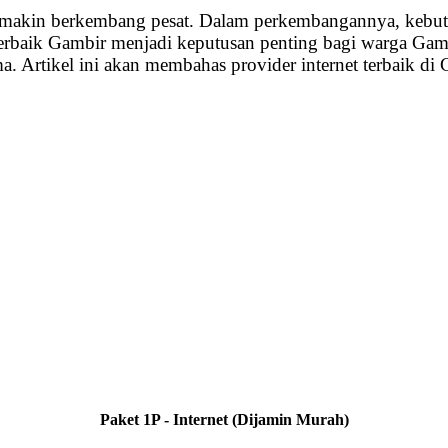
, semakin berkembang pesat. Dalam perkembangannya, kebut
 terbaik Gambir menjadi keputusan penting bagi warga Gamb
. Artikel ini akan membahas provider internet terbaik di 
Paket 1P - Internet (Dijamin Murah)