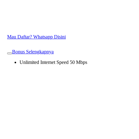
Mau Daftar? Whatsapp Disini
Bonus Selengkapnya
Unlimited Internet Speed 50 Mbps