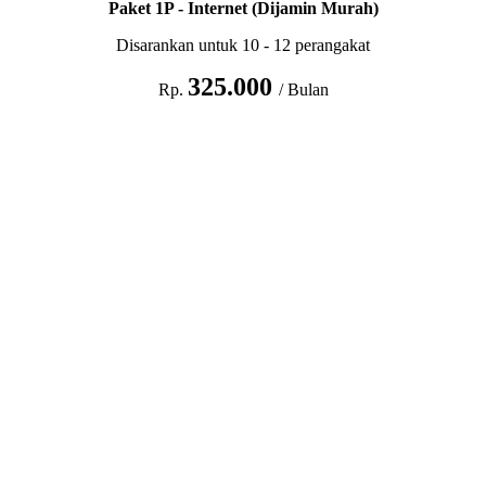
Paket 1P - Internet (Dijamin Murah)
Disarankan untuk 10 - 12 perangakat
325.000
Rp.
/ Bulan