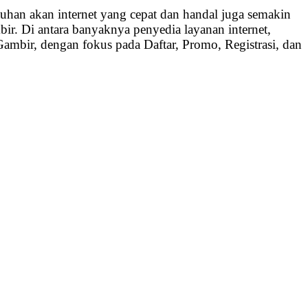
uhan akan internet yang cepat dan handal juga semakin
ir. Di antara banyaknya penyedia layanan internet,
Gambir, dengan fokus pada Daftar, Promo, Registrasi, dan