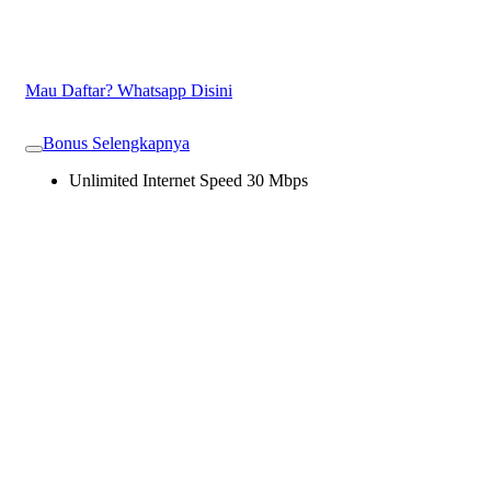
Mau Daftar? Whatsapp Disini
Bonus Selengkapnya
Unlimited Internet Speed 30 Mbps