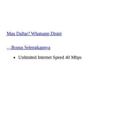
Mau Daftar? Whatsapp Disini
Bonus Selengkapnya
Unlimited Internet Speed 40 Mbps