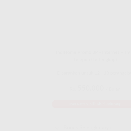
IndiHome Promo 3P - Internet + TV
Telepon (Terlengkap)
Disarankan untuk 12 - 18 perangaka
550.000
Rp.
/ Bulan
Mau Daftar? Klik Disini Sekarang
Bonus Selengkapnya