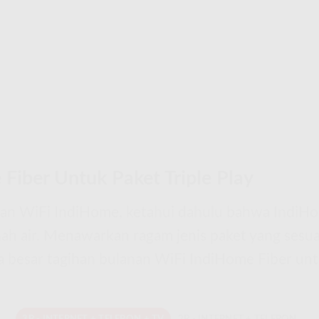
Fiber Untuk Paket Triple Play
n WiFi IndiHome, ketahui dahulu bahwa IndiHom
anah air. Menawarkan ragam jenis paket yang ses
apa besar tagihan bulanan WiFi IndiHome Fiber un
3P - INTERNET + TELEPON + TV
2P - INTERNET + TELEPON