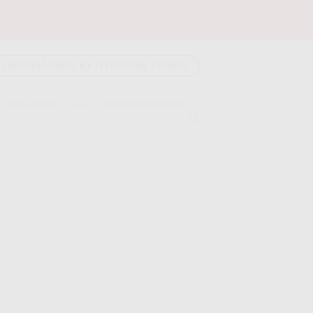
LI MODEM ORBIT BY TELKOMSEL PROMO
 WIFI MURAH
CALL CENTER INDIHOME