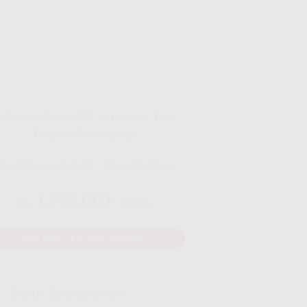
ndiHome Promo 3P - Internet + TV +
Telepon (Terlengkap)
isarankan untuk 25 - 30 perangakat
1.725.000
Rp.
/ Bulan
Mau Daftar? Klik Disini Sekarang
Bonus Selengkapnya