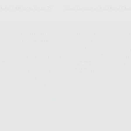
Paket IndiHome Tanpa TV
Biaya Langganan IndiHome Fibe
S
SIGNUP FOR
IndiHome 2026
>
KAN
NEWSLETTER
Internet & Telecom
>
Service Providers
>
Jala
30
ISPs
>
IndiHome
>
Jika ada pertanyaan
Al F
me |
Bulanan WiFi
atau punya saran
RT04
me
IndiHome Fiber
atau kerjasama bisa
Jati
sel
hubungi kami di
Bks,
t
alamat email kami
174
(
indihome.web.id@gmail.com
)
s
kan
pada
Speed
30