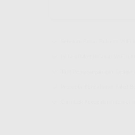
Sebelum Bahas Bulanan WiFi In
Pilihan Paket Bulanan WiFi Ind
Tarif Pemasangan dan Tagihan
Prosedur Pendaftaran Paket B
Cara Cek Kecepatan Internet 