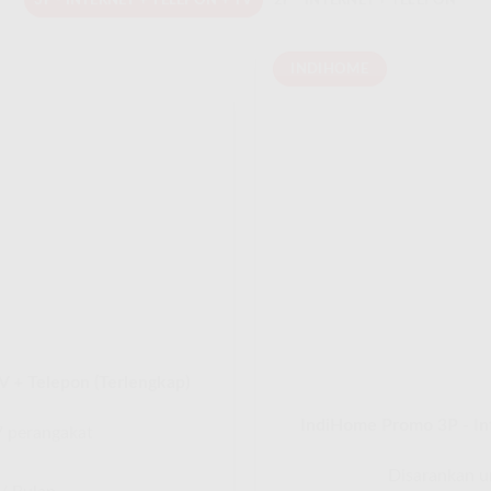
INDIHOME
V + Telepon (Terlengkap)
IndiHome Promo 3P - Int
7 perangakat
Disarankan u