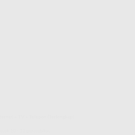
ernet + TV + Telepon (Terlengkap)
ntuk 10 - 12 perangakat