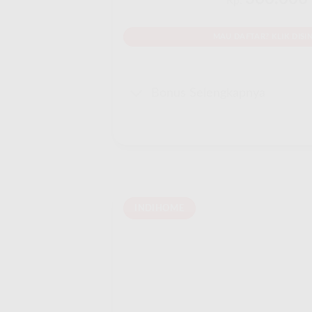
Rp.
MAU DAFTAR? KLIK DISI
Bonus Selengkapnya
INDIHOME