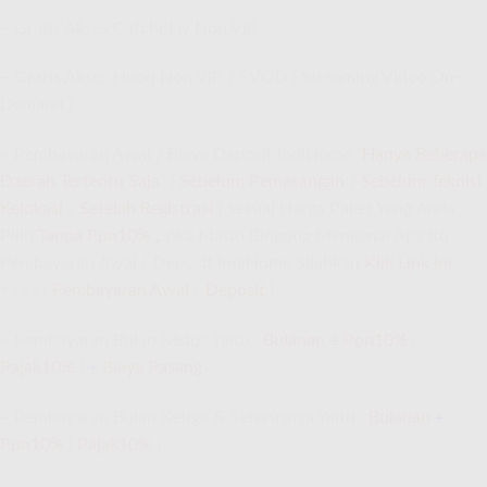
– Gratis Akses Catchplay Non VIP
– Gratis Akses Hooq Non VIP / SVOD ( Streaming Video On-
Demand )
– Pembayaran Awal / Biaya Deposit IndiHome “
Hanya Beberapa
Daerah Tertentu Saja
” (
Sebelum Pemasangan
/
Sebelum Teknisi
Kelokasi
/
Setelah Registrasi
) Sesuai Harga Paket Yang Anda
Pilih
Tanpa Ppn10%
,
Jika Masih Bingung Mengenai Apa Itu
Pembayaran Awal / Deposit IndiHome Silahkan
Klik Link Ini
>>>> (
Pembayaran Awal
/
Deposit
)
– Pembayaran Bulan Kedua Yaitu :
Bulanan
+
Ppn10%
(
Pajak10%
)
+
Biaya Pasang
– Pembayaran Bulan Ketiga & Seterusnya Yaitu :
Bulanan
+
Ppn10%
(
Pajak10%
)