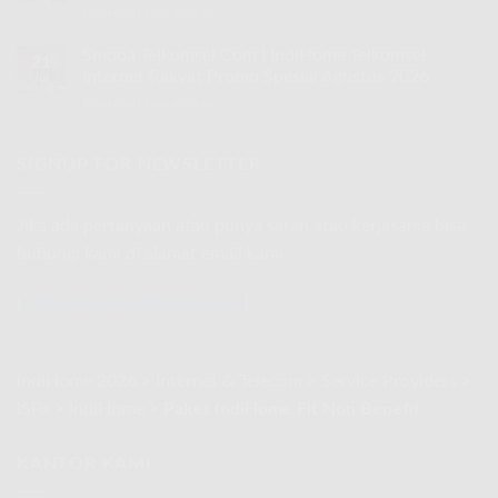
Rakyat
Komentar Dinonaktifkan
pada
IndiHome
Promo
Smooa
Telkomsel
Spesial
Tsel
Smooa Telkomsel Com | IndiHome Telkomsel
Internet
Agustus
21
|
Rakyat
Internet Rakyat Promo Spesial Agustus 2026
2026
Jul
IndiHome
Promo
Komentar Dinonaktifkan
pada
Telkomsel
Spesial
Smooa
Internet
Agustus
Telkomsel
Rakyat
2026
Com
SIGNUP FOR NEWSLETTER
Promo
|
Spesial
IndiHome
Agustus
Telkomsel
2026
Jika ada pertanyaan atau punya saran atau kerjasama bisa
Internet
hubungi kami di alamat email kami
Rakyat
Promo
Spesial
(
indihome.web.id@gmail.com
)
Agustus
2026
IndiHome 2026
>
Internet & Telecom
>
Service Providers
>
ISPs
>
IndiHome
>
Paket IndiHome Fit Non Benefit
KANTOR KAMI