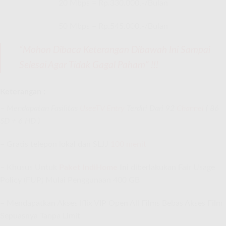
20 Mbps = Rp.330.000,-/Bulan
50 Mbps = Rp.545.000,-/Bulan
“Mohon Dibaca Keterangan Dibawah Ini Sampai
Selesai Agar Tidak Gagal Paham” !!!
Keterangan :
– Mendapatan Fasilitas
UseeTV Entry
Terdiri Dari 92
Channel
( 86
SD + 6 HD )
– Gratis telepon lokal dan SLJJ
100 menit
– Khusus Untuk
Paket IndiHome
Ini
diberlakukan Fair Usage
Policy (FUP) Mulai Penggunaan 400 GB
– Mendapatkan Akses Iflix VIP Open All Films Bebas Akses Film
Sepuasnya Tanpa Limit