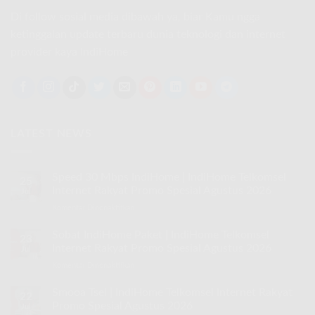
Di follow sosial media dibawah ya, biar Kamu ngga
ketinggalan update terbaru dunia teknologi dan internet
provider kaya IndiHome
LATEST NEWS
Speed 30 Mbps IndiHome | IndiHome Telkomsel
25
Internet Rakyat Promo Spesial Agustus 2026
Jul
Komentar Dinonaktifkan
pada
Speed
30
Sobat IndiHome Paket | IndiHome Telkomsel
23
Mbps
Internet Rakyat Promo Spesial Agustus 2026
Jul
IndiHome
Komentar Dinonaktifkan
pada
|
Sobat
IndiHome
IndiHome
Smooa Tsel | IndiHome Telkomsel Internet Rakyat
Telkomsel
22
Paket
Internet
Promo Spesial Agustus 2026
Jul
|