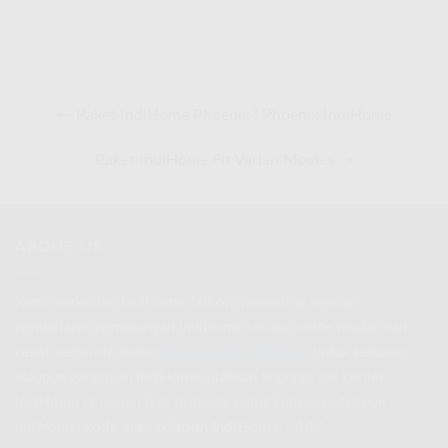
← Paket IndiHome Phoenix | Phoenix IndiHome
Paket IndiHome Fit Varian Movies →
ABOUT US
Kami marketing IndiHome Telkom menerima layanan
pendaftaran pemasangan IndiHome secara online mudah dan
cepat serta info daftar
harga paket indihome
untuk keluhan
ataupun gangguan IndiHome silahkan hubungi call center
IndiHome di nomor
(
cek di google untuk kode area telepon
IndiHome
)
kode area telepon IndiHome
+ 147