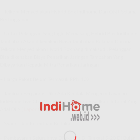
– Telkom Menyediakan Hybrid Box Indihome Dan ONT Selama
Berlangganan
– Untuk Pelanggan Yang Ingin Memasang Hybrid Box Indihome
Tambahan Akan dikenakan Biaya Tambahan Bulanan Dimana
Telkom Menyediakan Hybrid Box Yang dimaksud . Pelanggan
Bisa dikenakan Biaya Penarikan Jaringan Tambahan Yang
Dibayarkan Kepada Mitra Penarikan Jaringan
– Harga
Paket
Belum Termasuk PPN 10%
– Jaminan Bergaransi Jika Ada Kendala Mengenai Layanan
IndiHome Live Chat Via Whatsapp,Atau Bisa Ikuti Tutorial Yang
Adal Di > (
Lapor Gangguan
)
– Syarat Dan Ketentuan Berlaku
– Pembayaran Seluruhnya Dilakukan Di Tanggal 5-20 Di Bulan