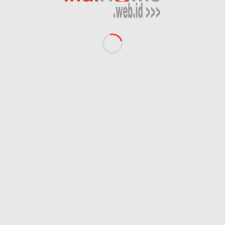
Mei 2020
(1)
Januari 2020
(1)
Desember 2019
(2)
November 2019
(1)
Oktober 2019
(6)
Agustus 2019
(2)
Juni 2019
(2)
Mei 2019
(7)
ABOUT
Lorem ipsum dolor sit amet, consectetuer adipiscing elit,
sed diam nonummy nibh euismod tincidunt.