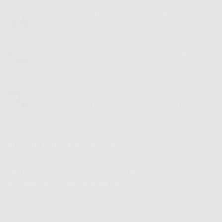
Speed
30
Sobat IndiHome Paket | IndiHome Telkomsel
23
Mbps
Internet Rakyat Promo Spesial Agustus 2026
Jul
IndiHome
Komentar Dinonaktifkan
pada
|
Sobat
IndiHome
IndiHome
Smooa Tsel | IndiHome Telkomsel Internet Rakyat
Telkomsel
22
Paket
Internet
Promo Spesial Agustus 2026
Jul
|
Rakyat
Komentar Dinonaktifkan
pada
IndiHome
Promo
Smooa
Telkomsel
Spesial
Tsel
Smooa Telkomsel Com | IndiHome Telkomsel
Internet
Agustus
21
|
Rakyat
Internet Rakyat Promo Spesial Agustus 2026
2026
Jul
IndiHome
Promo
Komentar Dinonaktifkan
pada
Telkomsel
Spesial
Smooa
Internet
Agustus
Telkomsel
Rakyat
2026
Com
SIGNUP FOR NEWSLETTER
Promo
|
Spesial
IndiHome
Agustus
Telkomsel
2026
Jika ada pertanyaan atau punya saran atau kerjasama bisa
Internet
hubungi kami di alamat email kami
Rakyat
Promo
Spesial
(
indihome.web.id@gmail.com
)
Agustus
2026