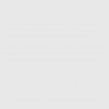
Silakan kirim
Kota/Kabupaten
Anda dulu, karena paket
IndiHome harus disesuaikan dengan wilayah agar saya
hanya menampilkan paket yang cocok dan relevan.
Setelah Anda kirim lokasinya, saya akan buat artikel
HTML
lengkap
sesuai instruksi: ada harga di awal, kategori paket,
CTA WhatsApp, internal link
IndiHome
, dan penjelasan
yang persuasif.
This entry was posted in
IndiHome
. Bookmark the
permalink
.