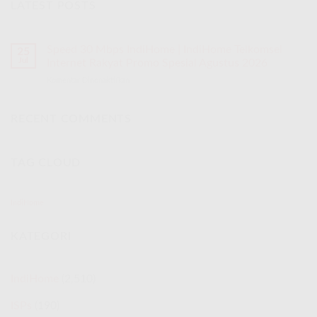
LATEST POSTS
Speed 30 Mbps IndiHome | IndiHome Telkomsel
25
Jul
Internet Rakyat Promo Spesial Agustus 2026
Komentar Dinonaktifkan
pada
Speed
30
Mbps
RECENT COMMENTS
IndiHome
|
IndiHome
TAG CLOUD
Telkomsel
Internet
Rakyat
Promo
IndiHome
Spesial
Agustus
KATEGORI
2026
IndiHome
(2,510)
ISPs
(190)