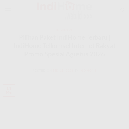
Skip
to
content
INDIHOME
Pilihan Paket IndiHome Terbaru |
IndiHome Telkomsel Internet Rakyat
Promo Spesial Agustus 2026
POSTED ON
MEI 11, 2026
BY
INDIHOME
11
Mei