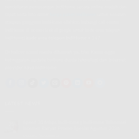
pendaftaran pemasangan IndiHome secara online mudah dan
cepat serta info daftar
harga paket indihome
untuk keluhan
ataupun gangguan IndiHome silahkan hubungi call center
IndiHome di nomor
(
cek di google untuk kode area telepon
IndiHome
)
kode area telepon IndiHome
+ 147
Di follow sosial media dibawah ya, biar Kamu ngga
ketinggalan update terbaru dunia teknologi dan internet
provider kaya IndiHome
LATEST NEWS
Speed 30 Mbps IndiHome | IndiHome Telkomsel
25
Internet Rakyat Promo Spesial Agustus 2026
Jul
Komentar Dinonaktifkan
pada