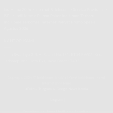
IndiHome 2026
>
Internet & Telecom
>
Service Providers
>
ISPs
>
IndiHome
>
Pilihan Paket IndiHome Terbaru |
IndiHome Telkomsel Internet Rakyat Promo Spesial
Agustus 2026
KANTOR KAMI
Jalan Swadaya 3 Jl. Al Falah I No.131, RT04 RW06, Kec.
Jatisampurna, Kota Bks, Jawa Barat 17432
Copyright 2026 ©
IndiHome
|
IndiBiz
|
Paket IndiHome
|
Paket
Internet IndiHome
⬇️Follow Telegram & Google News Kami⬇️
Telegram
|
Speedtest IndiHome
|
IndiHome Speedtest