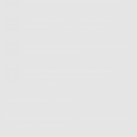
Internet Rakyat Promo Spesial Agustus 2026
Jul
Komentar Dinonaktifkan
pada
Speed
30
Sobat IndiHome Paket | IndiHome Telkomsel
23
Mbps
Internet Rakyat Promo Spesial Agustus 2026
Jul
IndiHome
Komentar Dinonaktifkan
pada
|
Sobat
IndiHome
IndiHome
Smooa Tsel | IndiHome Telkomsel Internet Rakyat
Telkomsel
22
Paket
Internet
Promo Spesial Agustus 2026
Jul
|
Rakyat
Komentar Dinonaktifkan
pada
IndiHome
Promo
Smooa
Telkomsel
Spesial
Tsel
Smooa Telkomsel Com | IndiHome Telkomsel
Internet
Agustus
21
|
Rakyat
Internet Rakyat Promo Spesial Agustus 2026
2026
Jul
IndiHome
Promo
Komentar Dinonaktifkan
pada
Telkomsel
Spesial
Smooa
Internet
Agustus
Telkomsel
Rakyat
2026
Com
SIGNUP FOR NEWSLETTER
Promo
|
Spesial
IndiHome
Agustus
Telkomsel
2026
Jika ada pertanyaan atau punya saran atau kerjasama bisa
Internet
hubungi kami di alamat email kami
Rakyat
Promo
Spesial