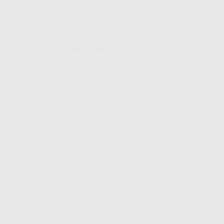
Saya bisa bantu buat artikelnya, tapi ada 2 hal yang perlu
diluruskan dulu karena instruksi saling bertabrakan:
1. Anda minta “Only show packages that match the user’s
Kota/Kabupaten”, tapi tidak ada data Kota/Kabupaten
pengguna yang diberikan.
2. Anda juga meminta “jangan sebut
kota/kabupaten/daerah/lokasi”, jadi saya tidak bisa
memetakan paket ke lokasi tertentu tanpa datanya.
Kalau Anda mau, saya bisa langsung buat artikel HTML SEO
2500 kata tentang **Price IndiHome** dengan:
– pembuka singkat ber-hook,
– harga ditaruh di awal,
– kategori paket dipisah: WiFi Only, WiFi + TV, WiFi +