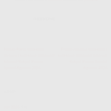
This entry was posted in
IndiHome
. Bookmark the
permalink
.
INDIHOME
Pilihan Paket IndiHome
Promo Agustus IndiHome |
Terbaru | IndiHome Telkomsel
IndiHome Telkomsel Internet
Internet Rakyat Promo
Rakyat Promo Spesial
Spesial Agustus 2026
Agustus 2026
ARSIP
Juli 2026
(11)