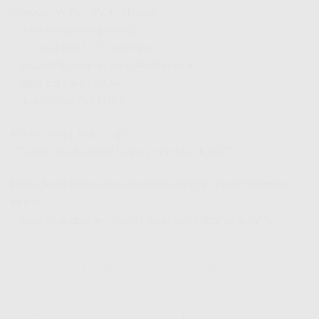
Telepon, WiFi + TV + Telepon,
– mention promo pasang,
– internal link ke **IndiHome**,
– keyword turunan yang Anda minta,
– gaya persuasif AIDA,
– dan format full HTML.
Kalau setuju, balas saja:
**“lanjut buat artikel tanpa pemetaan kota”**
Kalau Anda ingin saya sesuaikan dengan lokasi tertentu,
kirim:
**Kota/Kabupaten + paket yang ingin ditampilkan**.