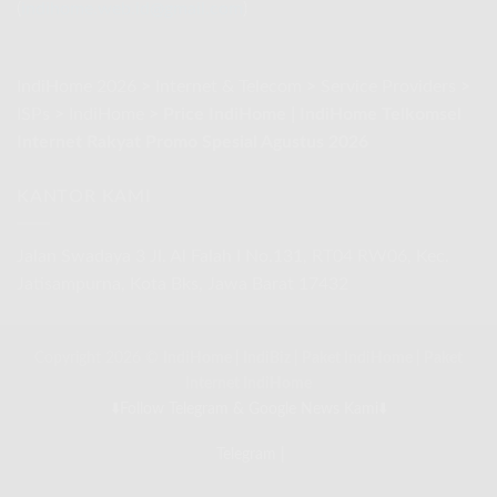
(
indihome.web.id@gmail.com
)
Agustus
2026
IndiHome 2026
>
Internet & Telecom
>
Service Providers
>
ISPs
>
IndiHome
>
Price IndiHome | IndiHome Telkomsel
Internet Rakyat Promo Spesial Agustus 2026
KANTOR KAMI
Jalan Swadaya 3 Jl. Al Falah I No.131, RT04 RW06, Kec.
Jatisampurna, Kota Bks, Jawa Barat 17432
Copyright 2026 ©
IndiHome
|
IndiBiz
|
Paket IndiHome
|
Paket
Internet IndiHome
⬇️Follow Telegram & Google News Kami⬇️
Telegram
|