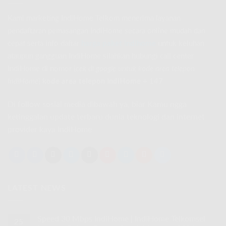
Kami marketing IndiHome Telkom menerima layanan
pendaftaran pemasangan IndiHome secara online mudah dan
cepat serta info daftar
harga paket indihome
untuk keluhan
ataupun gangguan IndiHome silahkan hubungi call center
IndiHome di nomor
(
cek di google untuk kode area telepon
IndiHome
)
kode area telepon IndiHome
+ 147
Di follow sosial media dibawah ya, biar Kamu ngga
ketinggalan update terbaru dunia teknologi dan internet
provider kaya IndiHome
LATEST NEWS
Speed 30 Mbps IndiHome | IndiHome Telkomsel
25