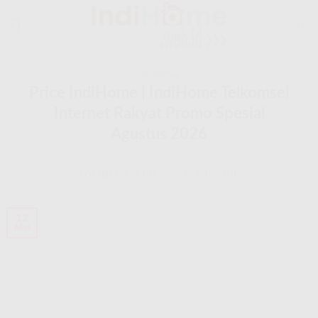
Skip
to
content
INDIHOME
Price IndiHome | IndiHome Telkomsel
Internet Rakyat Promo Spesial
Agustus 2026
POSTED ON
MEI 12, 2026
BY
INDIHOME
12
Mei