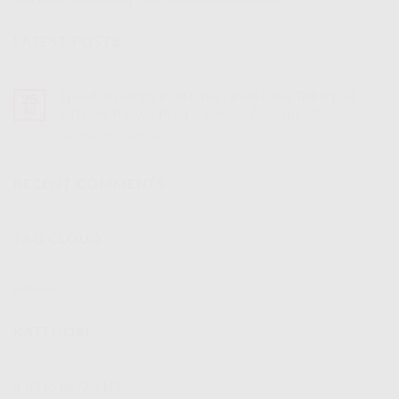
LATEST POSTS
Speed 30 Mbps IndiHome | IndiHome Telkomsel
25
Jul
Internet Rakyat Promo Spesial Agustus 2026
Komentar Dinonaktifkan
pada
Speed
30
Mbps
RECENT COMMENTS
IndiHome
|
IndiHome
TAG CLOUD
Telkomsel
Internet
Rakyat
Promo
IndiHome
Spesial
Agustus
KATEGORI
2026
IndiHome
(2,510)