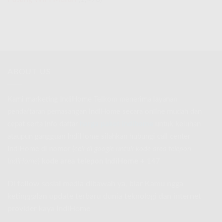
ABOUT US
Kami marketing IndiHome Telkom menerima layanan
pendaftaran pemasangan IndiHome secara online mudah dan
cepat serta info daftar
harga paket indihome
untuk keluhan
ataupun gangguan IndiHome silahkan hubungi call center
IndiHome di nomor
(
cek di google untuk kode area telepon
IndiHome
)
kode area telepon IndiHome
+ 147
Di follow sosial media dibawah ya, biar Kamu ngga
ketinggalan update terbaru dunia teknologi dan internet
provider kaya IndiHome