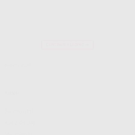
CONTINUE READING
→
Posted in
IndiHome
ARSIP
Juli 2026
(11)
Juni 2026
(24)
Mei 2026
(21)