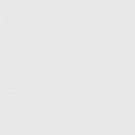
Speed 30 Mbps IndiHome | IndiHome Telkomsel
25
Jul
Internet Rakyat Promo Spesial Agustus 2026
Komentar Dinonaktifkan
pada
Speed
30
Mbps
RECENT COMMENTS
IndiHome
|
IndiHome
TAG CLOUD
Telkomsel
Internet
Rakyat
Promo
IndiHome
Spesial
Agustus
KATEGORI
2026
IndiHome
(2,510)
ISPs
(190)
Pasang WiFi Murah
(1,473)