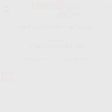
Skip
to
content
MONTHLY ARCHIVES:
AGUSTUS 2022
INDIHOME
Paket IndiHome 275 Ribu
POSTED ON
AGUSTUS 12, 2022
BY
INDIHOME
12
Agu