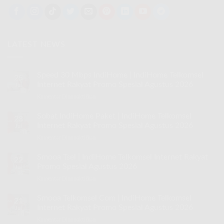
LATEST NEWS
Speed 30 Mbps IndiHome | IndiHome Telkomsel
25
Internet Rakyat Promo Spesial Agustus 2026
Jul
Komentar Dinonaktifkan
pada
Speed
30
Sobat IndiHome Paket | IndiHome Telkomsel
23
Mbps
Internet Rakyat Promo Spesial Agustus 2026
Jul
IndiHome
Komentar Dinonaktifkan
pada
|
Sobat
IndiHome
IndiHome
Smooa Tsel | IndiHome Telkomsel Internet Rakyat
Telkomsel
22
Paket
Internet
Promo Spesial Agustus 2026
Jul
|
Rakyat
Komentar Dinonaktifkan
pada
IndiHome
Promo
Smooa
Telkomsel
Spesial
Tsel
Smooa Telkomsel Com | IndiHome Telkomsel
Internet
Agustus
21
|
Rakyat
Internet Rakyat Promo Spesial Agustus 2026
2026
Jul
IndiHome
Promo
Komentar Dinonaktifkan
pada
Telkomsel
Spesial