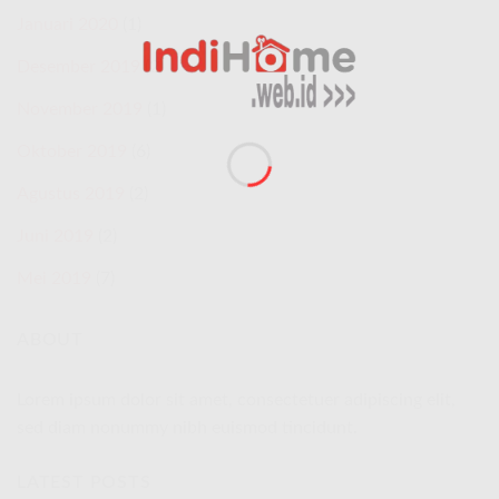
Januari 2020
(1)
Desember 2019
(2)
November 2019
(1)
Oktober 2019
(6)
Agustus 2019
(2)
Juni 2019
(2)
Mei 2019
(7)
ABOUT
Lorem ipsum dolor sit amet, consectetuer adipiscing elit,
sed diam nonummy nibh euismod tincidunt.
LATEST POSTS