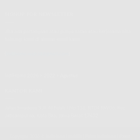
Smooa
Internet
Agustus
Telkomsel
Rakyat
2026
Com
SIGNUP FOR NEWSLETTER
Promo
|
Spesial
IndiHome
Agustus
Telkomsel
2026
Jika ada pertanyaan atau punya saran atau kerjasama bisa
Internet
hubungi kami di alamat email kami
Rakyat
Promo
Spesial
(
indihome.web.id@gmail.com
)
Agustus
2026
IndiHome 2026
>
2022
>
Agustus
KANTOR KAMI
Jalan Swadaya 3 Jl. Al Falah I No.131, RT04 RW06, Kec.
Jatisampurna, Kota Bks, Jawa Barat 17432
Copyright 2026 ©
IndiHome
|
IndiBiz
|
Paket IndiHome
|
Paket