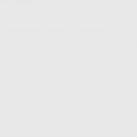
10%
(
Pajak10%
)
Pascabayar )
as Pemasangan Namun Dibayarkan Dibulan Berikutnya
kutnya Note : Ini Berarti Tidak Gratis 1 Bulan ( hati-hati deng
1 bulan !!! )
 Melakukan pemutusan silahkan kunjungi plasa telkom terdekat
a Ada Jaringan Yang Belum Ada Satupun Yang Memakai Jaringan
Ingin Tahu Silahkan Daftar Via Whatsapp Kami Di Bawah Ini