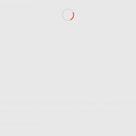
sebagai berikut:
Daerah Tertentu Saja
” (
Sebelum Pemasangan
/
Sebelum Teknisi
bayaran Awal / Deposit IndiHome Silahkan
Klik Link Ini
>>>> (
P
%
)
+
Biaya Pasang