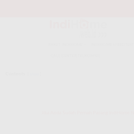
Skip
to
content
PAKET INDIHOME
INDIHOME SPEEDTES
CALL CENTER TELKOMSEL
Contents
show
Jika Anda Sudah Pernah Pasang IndiHome Nam