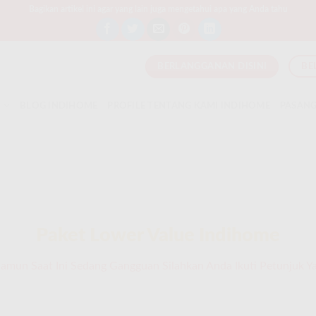
Bagikan artikel ini agar yang lain juga mengetahui apa yang Anda tahu
BERLANGGANAN DISINI
BE
T
BLOG INDIHOME
PROFILE TENTANG KAMI INDIHOME
PASANG
Paket Lower Value Indihome
un Saat Ini Sedang Gangguan Silahkan Anda Ikuti Petunjuk Yan