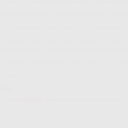
– Pembayaran Bulan Ketiga & Seterusnya Yaitu :
Bulanan
+
Ppn
– Biaya Pemasangan Rp 150.000 ( Hanya Sekali di Bulan Depan/
– Biaya Pemasangan IndiHome Tidak Dibayarkan Kepada Petug
– Pembayaran Seluruhnya Dilakukan Di Tanggal 4-15 Di Bulan Beri
bertanggung jawab !!!, tidak ada prosedur dari kami/telkom gratis 
– Kontrak Berlangganan Minimal 3 Bulan,Namun Jika anda ingin
–
Harga Belum Termasuk PPN 10%
Note :
Untuk
Paket Lower Value
Hanya Lokasi Tertentu Yang Diman