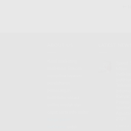
← Is
ABOUT US
LATEST NEW
Kami marketing
Speed 
25
IndiHome Telkom
Mbps
Jul
IndiHo
menerima layanan
IndiHo
pendaftaran
Telkom
pemasangan
Interne
Rakyat
IndiHome secara
Promo
online mudah dan
Spesial
cepat serta info daftar
Agustu
2026
harga paket
Komentar
indihome
untuk
Dinonaktif