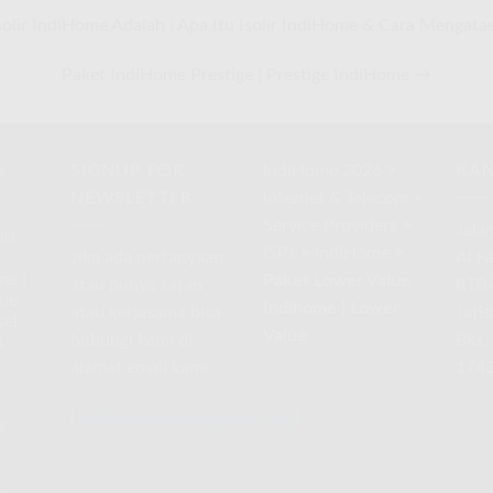
olir IndiHome Adalah | Apa Itu Isolir IndiHome & Cara Mengata
Paket IndiHome Prestige | Prestige IndiHome →
S
SIGNUP FOR
IndiHome 2026
>
KAN
NEWSLETTER
Internet & Telecom
>
Service Providers
>
Jala
30
ISPs
>
IndiHome
>
Jika ada pertanyaan
Al F
me |
Paket Lower Value
atau punya saran
RT04
me
Indihome | Lower
atau kerjasama bisa
Jati
sel
Value
hubungi kami di
Bks,
t
alamat email kami
174
(
indihome.web.id@gmail.com
)
s
kan
pada