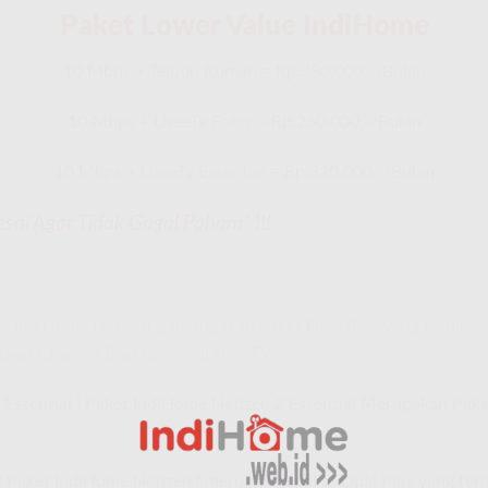
Paket Lower Value IndiHome
10 Mbps + Telpon Rumah = Rp.250.000,-/Bulan
10 Mbps + UseeTv
Entry
= Rp.260.000,-/Bulan
10 Mbps + UseeTv
Essential
= Rp.320.000,-/Bulan
ai Agar Tidak Gagal Paham” !!!
et IndiHome Netizen 2 merupakan paket Dual Play yang terdiri a
kan Channel Dari Essential UseeTV.
 Essential ) Paket IndiHome Netizen 2 Essential Merupakan Paket
) Paket IndiHome Netizen I merupakan paket Dual Play yang terdir