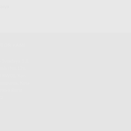
sinya
TOR KAMI
n Swadaya 3 Jl.
alah I No.131,
 RW06, Kec.
sampurna, Kota
 Jawa Barat
32