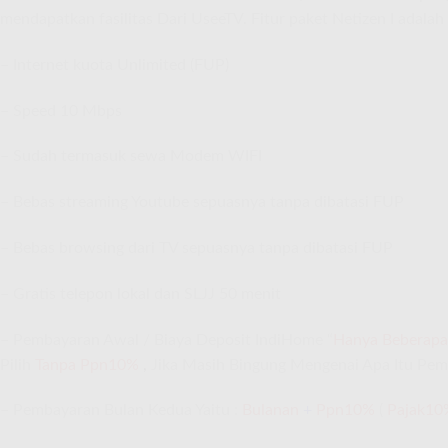
mendapatkan fasilitas Dari UseeTV. Fitur paket Netizen I adalah 
– Internet kuota Unlimited (FUP)
– Speed 10 Mbps
– Sudah termasuk sewa Modem WIFI
– Bebas streaming Youtube sepuasnya tanpa dibatasi FUP
– Bebas browsing dari TV sepuasnya tanpa dibatasi FUP
– Gratis telepon lokal dan SLJJ 50 menit
– Pembayaran Awal / Biaya Deposit IndiHome “
Hanya Beberapa 
Pilih
Tanpa Ppn10%
,
Jika Masih Bingung Mengenai Apa Itu Pem
– Pembayaran Bulan Kedua Yaitu :
Bulanan
+
Ppn10%
(
Pajak10