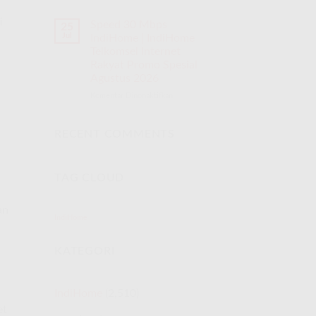
i
Speed 30 Mbps
25
Jul
IndiHome | IndiHome
Telkomsel Internet
Rakyat Promo Spesial
Agustus 2026
Komentar Dinonaktifkan
pada
Speed
30
Mbps
RECENT COMMENTS
IndiHome
|
IndiHome
,
TAG CLOUD
Telkomsel
Internet
Rakyat
an
Promo
IndiHome
Spesial
Agustus
KATEGORI
2026
IndiHome
(2,510)
et