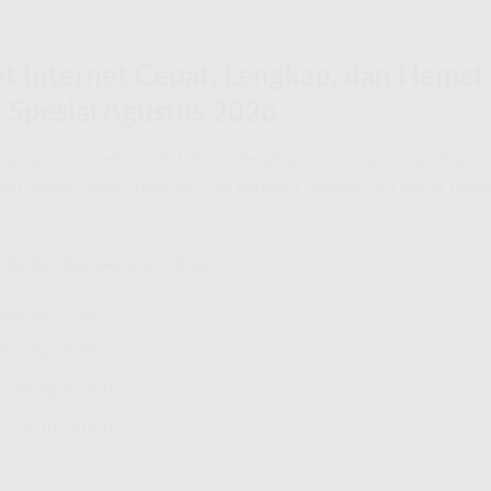
t Internet Cepat, Lengkap, dan Hemat
Spesial Agustus 2026
 ingin internet stabil, hiburan lengkap, dan harga yang tetap
hat pilihan paket, manfaat tiap kategori, hingga cara daftar palin
 Anda tidak perlu scroll jauh:
0Rb/Rp270Rb
0Rb/Rp290Rb
75Rb/Rp375Rb
15Rb/Rp540Rb