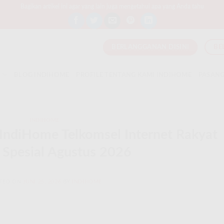
Bagikan artikel ini agar yang lain juga mengetahui apa yang Anda tahu
BERLANGGANAN DISINI
BE
T
BLOG INDIHOME
PROFILE TENTANG KAMI INDIHOME
PASANG
INDIHOME
IndiHome Telkomsel Internet Rakyat
Spesial Agustus 2026
TED ON
JUNI 25, 2026
BY
INDIHOME