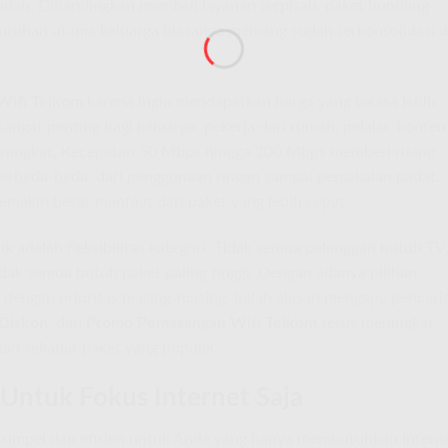
mudah. Dibandingkan membeli layanan terpisah, paket bundling
kebutuhan utama keluarga biasanya memang sudah terkonsolidasi d
Wifi Telkom
karena ingin mendapatkan harga yang terasa lebih
angat penting bagi keluarga, pekerja dari rumah, pelajar, konten
erangkat. Kecepatan 50 Mbps hingga 200 Mbps memberi ruang
berbeda-beda, dari penggunaan ringan sampai pemakaian padat.
makin besar manfaat dari paket yang lebih cepat.
k adalah fleksibilitas kategori. Tidak semua pelanggan butuh TV
dak semua butuh paket paling tinggi. Dengan adanya pilihan
 dengan prioritas masing-masing. Inilah alasan mengapa pencari
Diskon
, dan
Promo Pemasangan Wifi Telkom
terus meningkat
kan sekadar paket yang populer.
 Untuk Fokus Internet Saja
g simpel dan efisien untuk Anda yang hanya membutuhkan intern