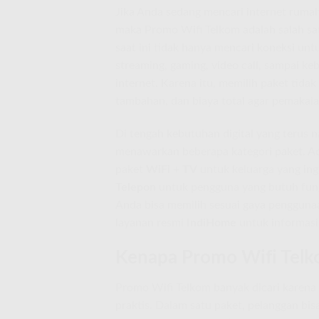
Jika Anda sedang mencari internet rumah
maka Promo Wifi Telkom adalah salah sat
saat ini tidak hanya mencari koneksi untu
streaming, gaming, video call, sampai k
internet. Karena itu, memilih paket tida
tambahan, dan biaya total agar pemakai
Di tengah kebutuhan digital yang terus 
menawarkan beberapa kategori paket. Ad
paket
WiFi + TV
untuk keluarga yang ing
Telepon
untuk pengguna yang butuh fungs
Anda bisa memilih sesuai gaya penggunaan
layanan resmi
IndiHome
untuk informasi
Kenapa Promo Wifi Telk
Promo Wifi Telkom banyak dicari karena p
praktis. Dalam satu paket, pelanggan bi