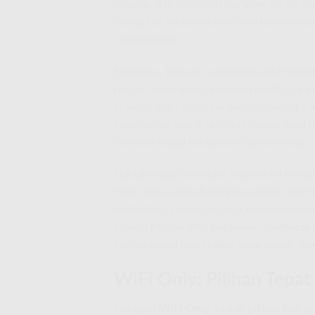
relevan, dan proses daftar yang relatif 
sering kali terasa lebih efisien karena 
satu layanan.
Selain itu, banyak orang mencari
Promo 
ringan tanpa mengorbankan kualitas. Ini s
kreator, dan pengguna dengan banyak p
yang cukup untuk aktivitas harian yang 
Semakin tinggi kebutuhan rumah Anda, se
Hal lain yang membuat layanan ini menari
tidak semua butuh telepon rumah, dan ti
bertingkat, pelanggan bisa menyesuaikan
seperti
Promo Wifi Indihome
,
Indihome 
karena orang ingin paket yang cocok, bu
WiFi Only: Pilihan Tepat
Kategori
WiFi Only
adalah pilihan palin