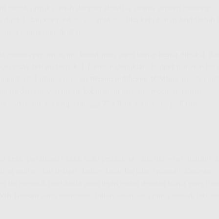
ni cocok untuk rumah dengan aktivitas utama seperti meeting
a digital, dan komunikasi via aplikasi. Jika kebutuhan Anda lebih 
asanya paling masuk akal.
 membayar untuk inti kebutuhan yang benar-benar dipakai. Ba
ali tidak terlalu terpakai. Dengan demikian, budget bulanan bis
enjadi target utama pencari
Promo Indihome 10Mbps
, meski pad
realistis dan relevan untuk kebutuhan internet modern. Untuk
akaian dasar, 50 Mbps hingga 75 Mbps sering menjadi titik
kecil, pasangan muda, atau pengguna yang aktivitas digitalnya
ting online, dan belajar daring dapat berjalan nyaman. Dengan
ni menarik bagi Anda yang ingin mulai dengan biaya yang tid
ifi Telkom
yang ekonomis, inilah salah satu pintu masuk terbaik