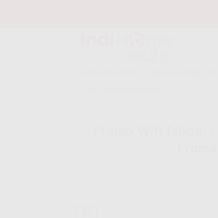
Skip
to
content
PAKET INDIHOME
INDIHOME SPEEDTES
CALL CENTER TELKOMSEL
Promo Wifi Telkom | 
Promo 
POS
25