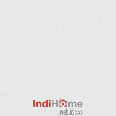
 yang cepat, stabil, dan punya opsi lengkap sesuai kebutuhan,
u pilihan yang paling layak dipertimbangkan. Banyak pelanggan
k browsing, tetapi juga untuk belajar online, kerja hybrid,
ebutuhan rumah tangga yang makin bergantung pada jaringan
k boleh asal murah saja. Anda perlu menyesuaikan kecepatan, fitu
an benar-benar nyaman.
naik, Promo Wifi Telkom menjadi solusi yang menarik karena
a pilihan
WiFi Only
bagi Anda yang fokus pada internet saja, ad
in hiburan lebih lengkap, ada juga
WiFi + Telepon
dan
WiFi + TV
i lebih luas. Setiap kategori punya keunggulan berbeda, sehing
 sehari-hari. Jika ingin cek ketersediaan, Anda juga bisa meliha
 lanjutan dan pendaftaran yang lebih mudah.
om Banyak Dicari
engguna ingin solusi internet yang tidak hanya cepat, tetapi ju
sa memperoleh koneksi rumah yang stabil, layanan tambahan yan