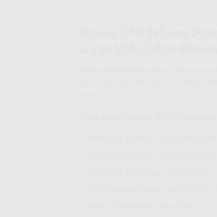
Promo Wifi Telkom: Pake
untuk Kebutuhan Promo 
Promo Wifi Telkom
hadir untuk Anda yang
masuk akal. Di artikel ini, Anda akan meli
cepat.
Harga paket langsung lihat di bawah agar
WiFi Only 50 Mbps
: Rp230Rb/Rp24
WiFi Only 75 Mbps
: Rp250Rb/Rp27
WiFi Only 150 Mbps
: Rp325Rb/Rp3
WiFi Only 200 Mbps
: Rp490Rb/Rp5
WiFi + TV 30 Mbps
: Rp340Rb