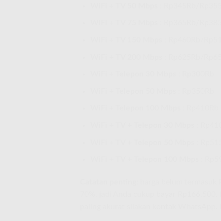
WiFi + TV 50 Mbps
: Rp345Rb/Rp35
WiFi + TV 75 Mbps
: Rp365Rb/Rp38
WiFi + TV 150 Mbps
: Rp460Rb/Rp5
WiFi + TV 200 Mbps
: Rp625Rb/Rp6
WiFi + Telepon 30 Mbps
: Rp300Rb
WiFi + Telepon 50 Mbps
: Rp350Rb
WiFi + Telepon 100 Mbps
: Rp410Rb
WiFi + TV + Telepon 30 Mbps
: Rp41
WiFi + TV + Telepon 50 Mbps
: Rp51
WiFi + TV + Telepon 100 Mbps
: Rp5
Catatan penting:
harga belum termasuk P
70%, jadi Anda cukup bayar Rp166.500. P
paling akurat silakan kontak WhatsApp. 