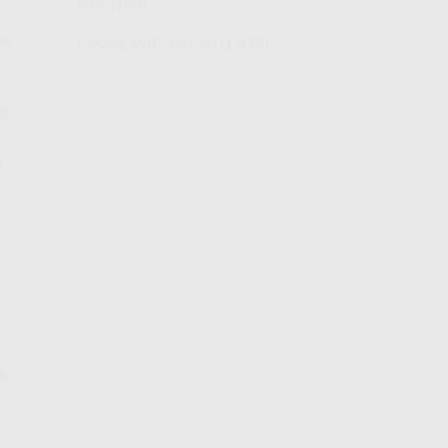
ISPs
(190)
ke
Pasang WiFi Murah
(1,473)
gi
a
a
ak
.