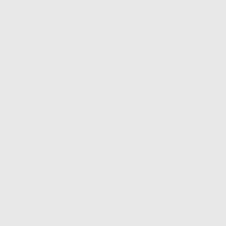
November 2019
(1)
Oktober 2019
(6)
Agustus 2019
(2)
r
Juni 2019
(2)
Mei 2019
(7)
a
 +
ABOUT
ga
t
Lorem ipsum dolor sit amet,
consectetuer adipiscing elit,
sed diam nonummy nibh
euismod tincidunt.
ga
LATEST POSTS
g