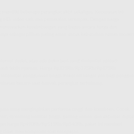
memiliki beberapa perangkat aktif sekaligus. Kecepatan ini
ng HD, video call, dan pemakaian serempak. Dengan harga
enawarkan keseimbangan yang bagus antara harga dan
ya sebagai pilihan paling aman untuk kebutuhan rumah moder
internet padat, atau ada pekerjaan yang menuntut upload-
a jauh lebih nyaman. Harga Rp325Rb/Rp375Rb/Rp375Rb
tensitas penggunaan tinggi. Paket ini sangat pas bagi penggu
mbatan berarti saat banyak perangkat terhubung.
una yang menginginkan performa tinggi dan konsisten. Cocok
if, streaming kualitas tinggi, gaming online, dan aktivitas digita
gan harga Rp490Rb/Rp515Rb/Rp540Rb, paket ini memberi
 tidak mau kompromi soal kecepatan.