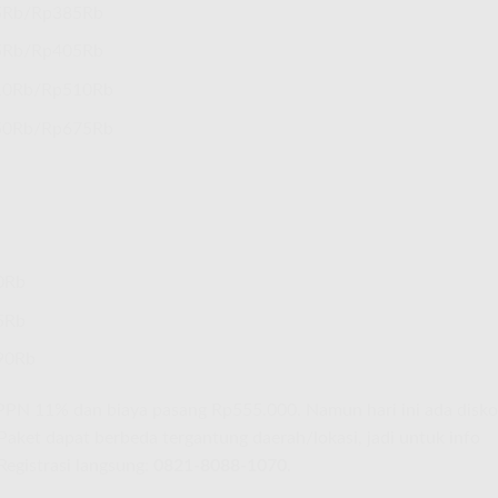
5Rb/Rp385Rb
5Rb/Rp405Rb
10Rb/Rp510Rb
50Rb/Rp675Rb
0Rb
5Rb
90Rb
PN 11% dan biaya pasang Rp555.000. Namun hari ini ada disk
aket dapat berbeda tergantung daerah/lokasi, jadi untuk info
Registrasi langsung:
0821-8088-1070
.