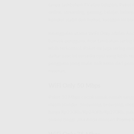
tanpa tambahan TV atau telepon. Paket i
online, streaming, gaming, belajar, belanj
koneksi stabil dan hemat, kategori ini bi
Keunggulan utama WiFi Only adalah Anda
banyak pengguna, fitur tambahan sering k
lebih terkontrol. Paket ini juga sering m
daftar saat ini tersedia opsi yang lebih 
pengguna yang mulai naik kelas dari pem
nyaman.
WiFi Only 50 Mbps
Paket 50 Mbps cocok untuk rumah tangga 
masih standar. Streaming, browsing, mee
harga Rp230Rb/Rp240Rb/Rp270Rb, paket i
terlalu tinggi. Jika Anda mencari
Promo W