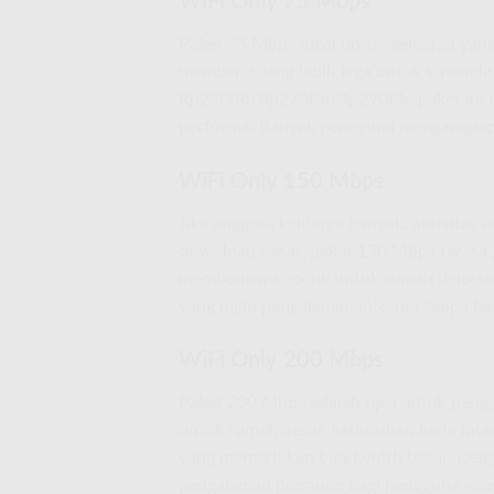
WiFi Only 75 Mbps
Paket 75 Mbps ideal untuk keluarga yang 
memberi ruang lebih lega untuk streami
Rp250Rb/Rp270Rb/Rp290Rb, paket ini m
performa. Banyak pengguna menganggapn
WiFi Only 150 Mbps
Jika anggota keluarga banyak, aktivitas 
download besar, paket 150 Mbps teras
membuatnya cocok untuk rumah dengan in
yang ingin pengalaman internet tanpa ha
WiFi Only 200 Mbps
Paket 200 Mbps adalah opsi untuk pengg
untuk rumah besar, kebutuhan kerja intens
yang memerlukan bandwidth besar. Den
pengalaman premium bagi pengguna yang