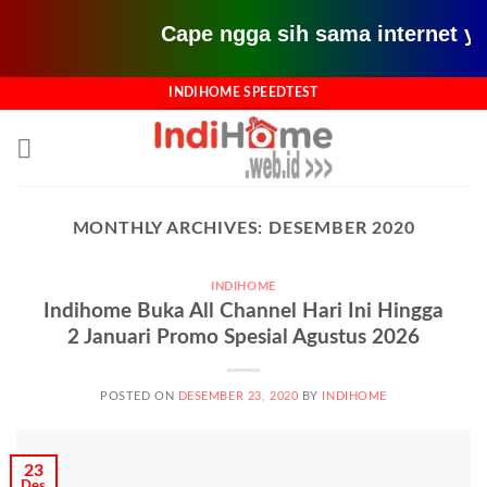
Cape ngga sih sama internet yang 
Skip
INDIHOME SPEEDTEST
to
content
MONTHLY ARCHIVES:
DESEMBER 2020
INDIHOME
Indihome Buka All Channel Hari Ini Hingga
2 Januari Promo Spesial Agustus 2026
POSTED ON
DESEMBER 23, 2020
BY
INDIHOME
23
Des