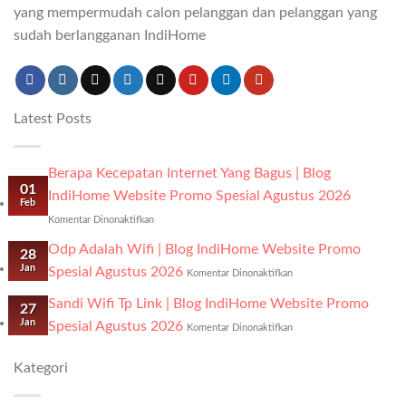
yang mempermudah calon pelanggan dan pelanggan yang
sudah berlangganan IndiHome
Latest Posts
Berapa Kecepatan Internet Yang Bagus | Blog
01
IndiHome Website Promo Spesial Agustus 2026
Feb
pada
Komentar Dinonaktifkan
Berapa
Kecepatan
Odp Adalah Wifi | Blog IndiHome Website Promo
28
Internet
Jan
pada
Spesial Agustus 2026
Komentar Dinonaktifkan
Yang
Odp
Bagus
Adalah
Sandi Wifi Tp Link | Blog IndiHome Website Promo
27
|
Wifi
Jan
Blog
pada
Spesial Agustus 2026
Komentar Dinonaktifkan
|
IndiHome
Sandi
Blog
Website
Wifi
IndiHome
Kategori
Promo
Tp
Website
Spesial
Link
Promo
Agustus
|