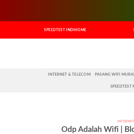
Skip
SPEEDTEST INDIHOME
to
content
INTERNET & TELECOM
PASANG WIFI MUR
SPEEDTEST
INTERNE
Odp Adalah Wifi | B