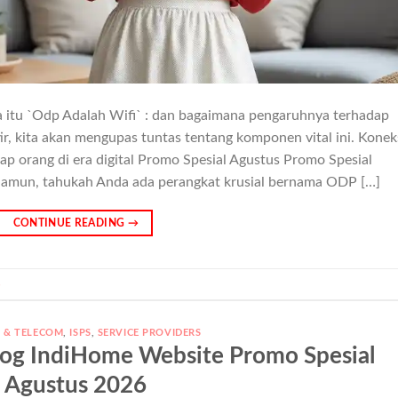
 itu `Odp Adalah Wifi` : dan bagaimana pengaruhnya terhadap
r, kita akan mengupas tuntas tentang komponen vital ini. Konek
iap orang di era digital Promo Spesial Agustus Promo Spesial
Namun, tahukah Anda ada perangkat krusial bernama ODP […]
CONTINUE READING
→
s
T & TELECOM
,
ISPS
,
SERVICE PROVIDERS
 Blog IndiHome Website Promo Spesial
Agustus 2026