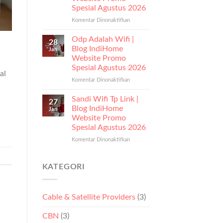
Spesial Agustus 2026
Komentar Dinonaktifkan
pada
Berapa
Kecepatan
Odp Adalah Wifi |
28
Internet
Blog IndiHome
Jan
Yang
Website Promo
Bagus
Spesial Agustus 2026
|
al
Blog
Komentar Dinonaktifkan
pada
IndiHome
Odp
Website
Adalah
Sandi Wifi Tp Link |
27
Promo
Wifi
Blog IndiHome
Jan
Spesial
|
Website Promo
Agustus
Blog
Spesial Agustus 2026
2026
IndiHome
Website
Komentar Dinonaktifkan
pada
Promo
Sandi
Spesial
Wifi
Agustus
Tp
KATEGORI
2026
Link
|
Blog
Cable & Satellite Providers
(3)
IndiHome
Website
CBN
(3)
Promo