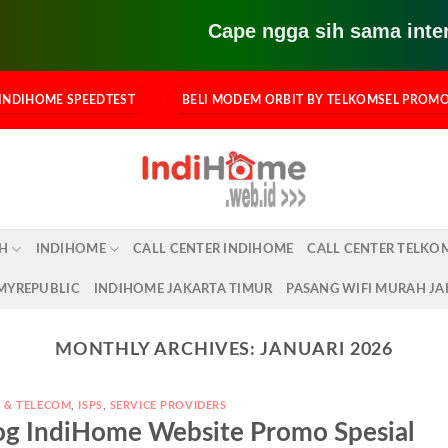
Cape ngga sih sama internet yang
INDIHOME SPEEDTEST
BELI MODEM ORBIT BY TELKOMSEL PROM
AH
INDIHOME
CALL CENTER INDIHOME
CALL CENTER TELKO
 MYREPUBLIC
INDIHOME JAKARTA TIMUR
PASANG WIFI MURAH JA
MONTHLY ARCHIVES:
JANUARI 2026
T & TELECOM
,
ISPS
,
SERVICE PROVIDERS
log IndiHome Website Promo Spesial