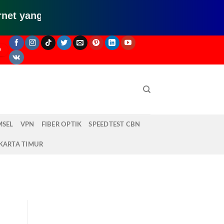
 lemot? pake ini aja klik disini
O
MSEL
VPN
FIBER OPTIK
SPEEDTEST CBN
KARTA TIMUR