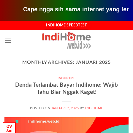
Cape ngga sih sama internet yang lemot? pa
Skip
INDIHOME SPEEDTEST
to
content
MONTHLY ARCHIVES:
JANUARI 2025
INDIHOME
Denda Terlambat Bayar Indihome: Wajib
Tahu Biar Nggak Kaget!
POSTED ON
JANUARI 9, 2025
BY
INDIHOME
09
Jan