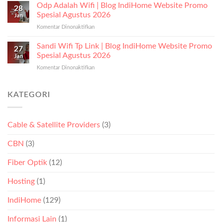
Kecepatan
Odp Adalah Wifi | Blog IndiHome Website Promo
28
Internet
Spesial Agustus 2026
Jan
Yang
Komentar Dinonaktifkan
pada
Bagus
Odp
|
Adalah
Sandi Wifi Tp Link | Blog IndiHome Website Promo
Blog
27
Wifi
IndiHome
Spesial Agustus 2026
Jan
|
Website
Komentar Dinonaktifkan
pada
Blog
Promo
Sandi
IndiHome
Spesial
Wifi
Website
Agustus
Tp
KATEGORI
Promo
2026
Link
Spesial
|
Agustus
Blog
2026
Cable & Satellite Providers
(3)
IndiHome
Website
CBN
(3)
Promo
Spesial
Agustus
Fiber Optik
(12)
2026
Hosting
(1)
IndiHome
(129)
Informasi Lain
(1)