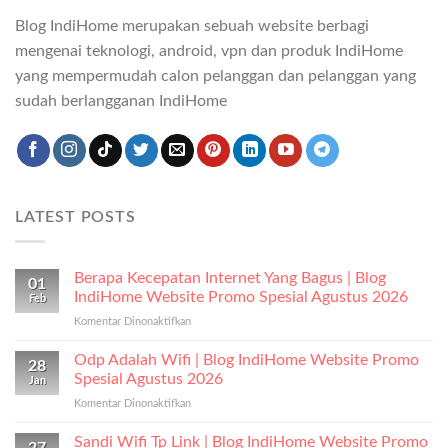
Blog IndiHome merupakan sebuah website berbagi
mengenai teknologi, android, vpn dan produk IndiHome
yang mempermudah calon pelanggan dan pelanggan yang
sudah berlangganan IndiHome
LATEST POSTS
Berapa Kecepatan Internet Yang Bagus | Blog
01
IndiHome Website Promo Spesial Agustus 2026
Feb
Komentar Dinonaktifkan
pada
Berapa
Kecepatan
Odp Adalah Wifi | Blog IndiHome Website Promo
28
Internet
Spesial Agustus 2026
Jan
Yang
Komentar Dinonaktifkan
pada
Bagus
Odp
|
Adalah
Sandi Wifi Tp Link | Blog IndiHome Website Promo
Blog