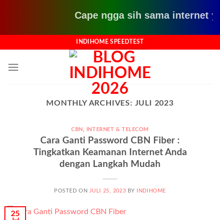
Cape ngga sih sama internet yang
Skip
INDIHOME SPEEDTEST
to
content
MONTHLY ARCHIVES:
JULI 2023
CBN
,
INTERNET & TELECOM
Cara Ganti Password CBN Fiber :
Tingkatkan Keamanan Internet Anda
dengan Langkah Mudah
POSTED ON
JULI 25, 2023
BY
INDIHOME
25