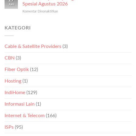
27
Wifi
IndiHome
Spesial Agustus 2026
Jan
|
Website
Komentar Dinonaktifkan
pada
Blog
Promo
Sandi
IndiHome
Spesial
Wifi
Website
Agustus
Tp
KATEGORI
Promo
2026
Link
Spesial
|
Agustus
Blog
2026
Cable & Satellite Providers
(3)
IndiHome
Website
CBN
(3)
Promo
Spesial
Agustus
Fiber Optik
(12)
2026
Hosting
(1)
IndiHome
(129)
Informasi Lain
(1)
Internet & Telecom
(166)
ISPs
(95)