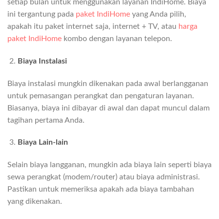
setiap bulan untuk menggunakan layanan IndiHome. Biaya
ini tergantung pada
paket IndiHome
yang Anda pilih,
apakah itu paket internet saja, internet + TV, atau
harga
paket IndiHome
kombo dengan layanan telepon.
Biaya Instalasi
Biaya instalasi mungkin dikenakan pada awal berlangganan
untuk pemasangan perangkat dan pengaturan layanan.
Biasanya, biaya ini dibayar di awal dan dapat muncul dalam
tagihan pertama Anda.
Biaya Lain-lain
Selain biaya langganan, mungkin ada biaya lain seperti biaya
sewa perangkat (modem/router) atau biaya administrasi.
Pastikan untuk memeriksa apakah ada biaya tambahan
yang dikenakan.