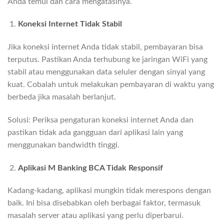
Anda temui dan cara mengatasinya.
Koneksi Internet Tidak Stabil
Jika koneksi internet Anda tidak stabil, pembayaran bisa
terputus. Pastikan Anda terhubung ke jaringan WiFi yang
stabil atau menggunakan data seluler dengan sinyal yang
kuat. Cobalah untuk melakukan pembayaran di waktu yang
berbeda jika masalah berlanjut.
Solusi: Periksa pengaturan koneksi internet Anda dan
pastikan tidak ada gangguan dari aplikasi lain yang
menggunakan bandwidth tinggi.
Aplikasi M Banking BCA Tidak Responsif
Kadang-kadang, aplikasi mungkin tidak merespons dengan
baik. Ini bisa disebabkan oleh berbagai faktor, termasuk
masalah server atau aplikasi yang perlu diperbarui.