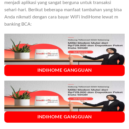
menjadi aplikasi yang sangat berguna untuk transaksi
sehari-hari. Berikut beberapa manfaat tambahan yang bisa
Anda nikmati dengan cara bayar WiFi IndiHome lewat m
banking BCA:
INDIHOME GANGGUAN
INDIHOME GANGGUAN