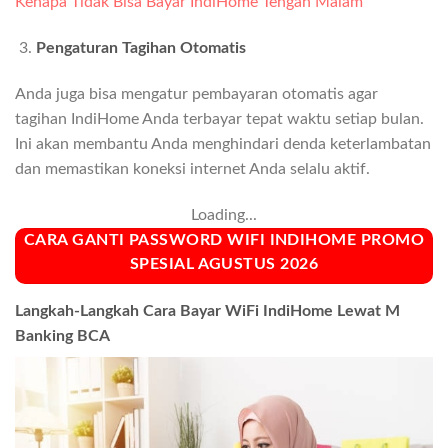
Kenapa Tidak Bisa Bayar IndiHome Tengah Malam
Pengaturan Tagihan Otomatis
Anda juga bisa mengatur pembayaran otomatis agar
tagihan IndiHome Anda terbayar tepat waktu setiap bulan.
Ini akan membantu Anda menghindari denda keterlambatan
dan memastikan koneksi internet Anda selalu aktif.
Loading...
CARA GANTI PASSWORD WIFI INDIHOME PROMO
SPESIAL AGUSTUS 2026
Langkah-Langkah Cara Bayar WiFi IndiHome Lewat M
Banking BCA