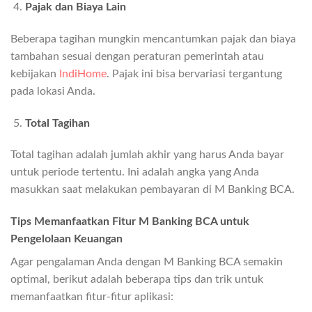
Pajak dan Biaya Lain
Beberapa tagihan mungkin mencantumkan pajak dan biaya
tambahan sesuai dengan peraturan pemerintah atau
kebijakan
IndiHome
. Pajak ini bisa bervariasi tergantung
pada lokasi Anda.
Total Tagihan
Total tagihan adalah jumlah akhir yang harus Anda bayar
untuk periode tertentu. Ini adalah angka yang Anda
masukkan saat melakukan pembayaran di M Banking BCA.
Tips Memanfaatkan Fitur M Banking BCA untuk
Pengelolaan Keuangan
Agar pengalaman Anda dengan M Banking BCA semakin
optimal, berikut adalah beberapa tips dan trik untuk
memanfaatkan fitur-fitur aplikasi: