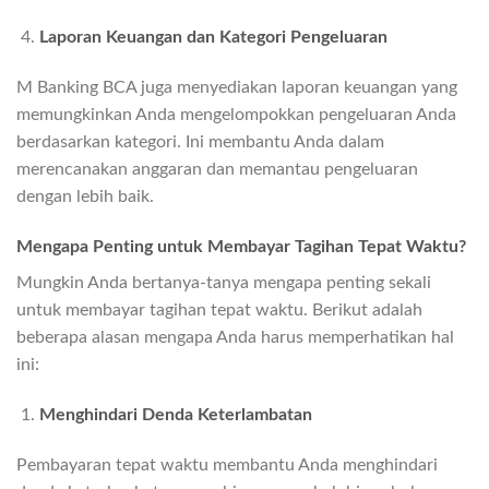
Laporan Keuangan dan Kategori Pengeluaran
M Banking BCA juga menyediakan laporan keuangan yang
memungkinkan Anda mengelompokkan pengeluaran Anda
berdasarkan kategori. Ini membantu Anda dalam
merencanakan anggaran dan memantau pengeluaran
dengan lebih baik.
Mengapa Penting untuk Membayar Tagihan Tepat Waktu?
Mungkin Anda bertanya-tanya mengapa penting sekali
untuk membayar tagihan tepat waktu. Berikut adalah
beberapa alasan mengapa Anda harus memperhatikan hal
ini:
Menghindari Denda Keterlambatan
Pembayaran tepat waktu membantu Anda menghindari