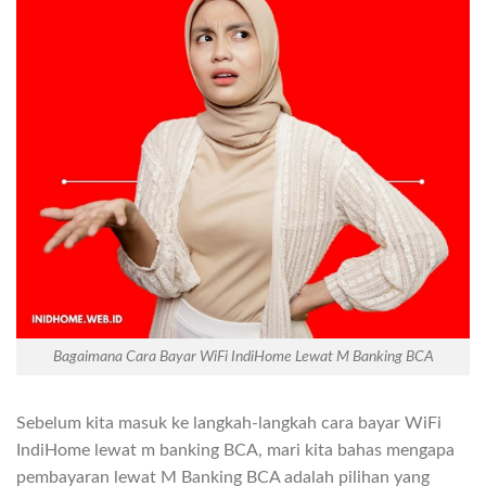
Bagaimana Cara Bayar WiFi IndiHome Lewat M Banking BCA
Sebelum kita masuk ke langkah-langkah cara bayar WiFi
IndiHome lewat m banking BCA, mari kita bahas mengapa
pembayaran lewat M Banking BCA adalah pilihan yang