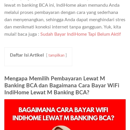
lewat m banking BCA ini, IndiHome akan memandu Anda
melalui proses pembayaran dengan cara yang sederhana
dan menyenangkan, sehingga Anda dapat menghindari stres
dan menikmati koneksi internet tanpa gangguan. Yuk, kita
mulai! baca juga :
Sudah Bayar IndiHome Tapi Belum Aktif
Daftar Isi Artikel
tampilkan
Mengapa Memilih Pembayaran Lewat M
Banking BCA dan Bagaimana Cara Bayar WiFi
IndiHome Lewat M Banking BCA?