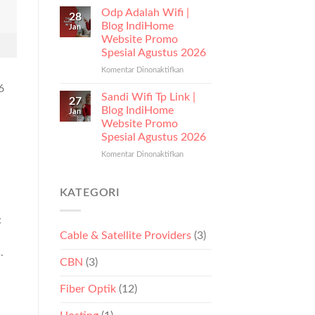
Kecepatan
Odp Adalah Wifi |
28
Internet
Blog IndiHome
Jan
Yang
Website Promo
Bagus
Spesial Agustus 2026
|
Blog
Komentar Dinonaktifkan
pada
IndiHome
Odp
6
Website
Adalah
Sandi Wifi Tp Link |
27
Promo
Wifi
Blog IndiHome
Jan
Spesial
|
Website Promo
Agustus
Blog
Spesial Agustus 2026
2026
IndiHome
Website
Komentar Dinonaktifkan
pada
Promo
Sandi
Spesial
Wifi
Agustus
Tp
KATEGORI
a
2026
Link
|
:
Blog
Cable & Satellite Providers
(3)
IndiHome
Website
.
CBN
(3)
Promo
Spesial
Agustus
Fiber Optik
(12)
2026