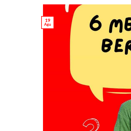
19
Agu