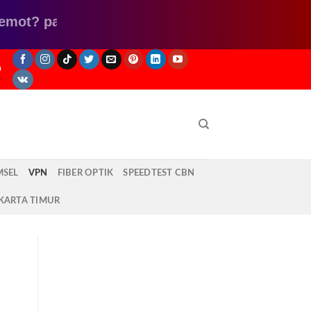
pake ini aja klik disini
O
MSEL
VPN
FIBER OPTIK
SPEEDTEST CBN
KARTA TIMUR