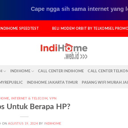
Cape ngga sih sama internet yang lemot? 
INDIHOME SPEEDTEST
BELI MODEM ORBIT BY TELKOMSEL PROM
AH
INDIHOME
CALL CENTER INDIHOME
CALL CENTER TELKO
 MYREPUBLIC
INDIHOME JAKARTA TIMUR
PASANG WIFI MURAH JA
IHOME
,
INTERNET & TELECOM
,
VPN
s Untuk Berapa HP?
D ON
AGUSTUS 19, 2024
BY
INDIHOME