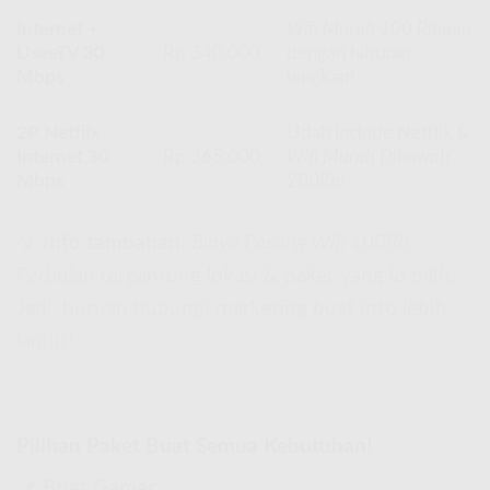
Internet +
Wifi Murah 100 Ribuan
UseeTV 30
Rp 340.000
dengan hiburan
Mbps
lengkap!
2P Netflix
Udah include Netflix &
Internet 30
Rp 365.000
Wifi Murah Dibawah
Mbps
200Rb
!
💡
Info tambahan
:
Biaya Pasang Wifi 100Rb
Perbulan
tergantung lokasi & paket yang lo pilih.
Jadi, buruan hubungi marketing buat info lebih
lanjut!
Pilihan Paket Buat Semua Kebutuhan!
📌
Buat Gamer: