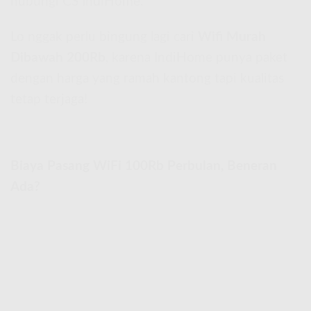
hubungi CS IndiHome.
Lo nggak perlu bingung lagi cari
Wifi Murah
Dibawah 200Rb
, karena IndiHome punya paket
dengan harga yang ramah kantong tapi kualitas
tetap terjaga!
Biaya Pasang WiFi 100Rb Perbulan, Beneran
Ada?