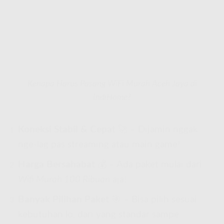
Kenapa Harus Pasang WiFi Murah Aceh Jaya di
IndiHome?
Koneksi Stabil & Cepat
🚀 – Dijamin nggak
nge-lag pas streaming atau main game!
Harga Bersahabat
💰 – Ada paket mulai dari
Wifi Murah 100 Ribuan
aja!
Banyak Pilihan Paket
🎯 – Bisa pilih sesuai
kebutuhan lo, dari yang standar sampe