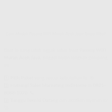
Cara Mudah Pasang WiFi Murah Aceh Jaya Tanpa Ribet!
Buat lo yang udah nggak sabar buat
Pasang WiFi
Murah Aceh Jaya
, tinggal ikutin langkah gampang
ini:
1️⃣
Pilih Paket
yang sesuai kebutuhan lo. 🎯
2️⃣
Hubungi Sales Marketing IndiHome
di
0821-
8088-1070
. 📞
3️⃣
Tunggu Teknisi Datang
dan aktifkan layanan lo!
🚀