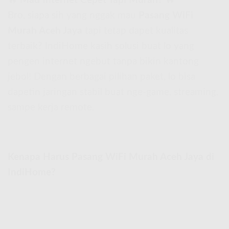
🔥
Mau Internet Cepet Tapi Murah?
🔥
Bro, siapa sih yang nggak mau
Pasang WiFi
Murah Aceh Jaya
tapi tetap dapet kualitas
terbaik? IndiHome kasih solusi buat lo yang
pengen internet ngebut tanpa bikin kantong
jebol! Dengan berbagai pilihan paket, lo bisa
dapetin jaringan stabil buat nge-game, streaming,
sampe kerja remote.
Kenapa Harus Pasang WiFi Murah Aceh Jaya di
IndiHome?