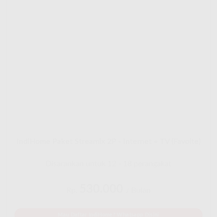
IndiHome Paket Streamix 2P - Internet + TV (Favoite)
Disarankan untuk 12 - 18 perangakat
530.000
Rp.
/ Bulan
Mau Daftar IndiHome? Whatsapp Disini