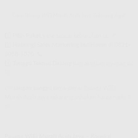
Cara Pasang WiFi Murah Aceh Jaya Sekarang Juga!
1️⃣
Pilih Paket
yang sesuai kebutuhan lo. 📌
2️⃣
Hubungi Sales Marketing IndiHome
di
0821-
8088-1070
. 📞
3️⃣
Tunggu Teknisi Datang
dan aktifkan layanan lo!
🚀
👉
Jangan tunggu lama-lama!
Pasang WiFi
Murah Aceh Jaya sekarang sebelum harga naik! 🏃
💨
Pasang WiFi Murah Aceh Jaya – Koneksi