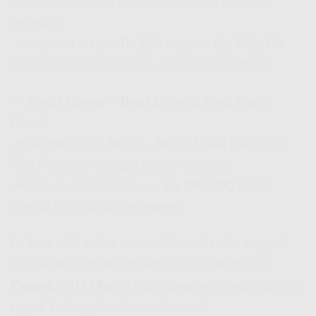
Murah 100 Ribuan Per Bulan
dengan channel
lengkap!)
📌 Internet + UseeTV 100 Mbps –
Rp 485.000
(Internet super kenceng + hiburan nonstop)
🔹
Paket Gamer – Buat Lo yang Suka Main
Game!
📌 Gamer 2P 30 Mbps –
Rp 375.000
(
Wifi 100
Ribu Per Bulan
dengan latensi rendah)
📌 Gamer 2P 100 Mbps –
Rp 895.000
(Paket
spesial buat hardcore gamer!)
Lo bisa pilih paket sesuai kebutuhan lo, tinggal
sesuaikan budget dan aktivitas lo sehari-hari.
Pasang WiFi Murah Aceh Jaya
sekarang juga biar
nggak ketinggalan internet cepat!