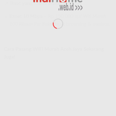
📌
Buat yang Cuma Butuh Internet:
Eznet 10 Mbps
– Rp 150.000 aja!
Wifi Murah
100 Ribuan Per Bulan
buat browsing & medsos.
Cara Pasang WiFi Murah Aceh Jaya Sekarang
Juga!