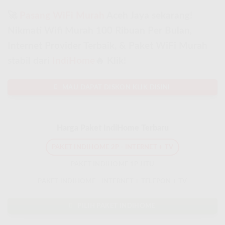
🚀
Pasang WiFi Murah
Aceh Jaya sekarang!
Nikmati Wifi Murah 100 Ribuan Per Bulan,
Internet Provider Terbaik, & Paket WiFi Murah
stabil dari
IndiHome
🔥 Klik!
MAU DAPAT DISKON KLIK DISINI
Harga Paket IndiHome Terbaru
PAKET INDIHOME 2P - INTERNET + TV
PAKET INDIHOME 1P JITU
PAKET INDIHOME - INTERNET + TELEPON + TV
PILIH PAKET INDIHOME