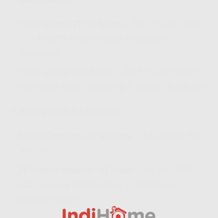
Paket
Gamer 2P 30 Mbps
– Rp 375.000 (
Wifi
100 Ribu Per Bulan
dengan kecepatan
maksimal!)
Paket
Gamer 100 Mbps
– Rp 895.000 (
Paket
Wifi Murah
buat streaming & gaming hardcore)
📌
Buat yang Suka Nonton:
Movie Premium 1P 30Mbps
– Mulai dari Rp
349.000
2P Netflix Internet 50 Mbps
– Rp 460.000,
udah include Netflix Basic &
Wifi Murah
Dibawah 200Rb