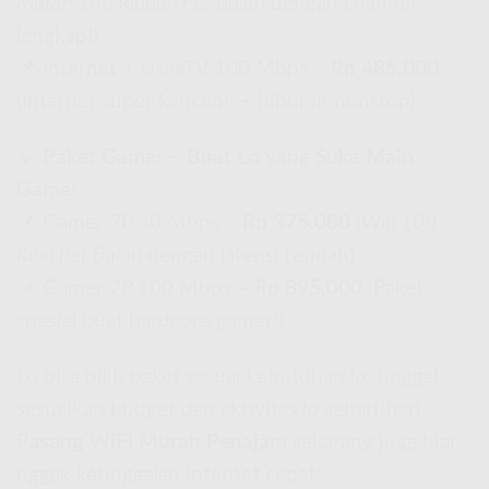
Murah 100 Ribuan Per Bulan
dengan channel
lengkap!)
📌 Internet + UseeTV 100 Mbps –
Rp 485.000
(Internet super kenceng + hiburan nonstop)
🔹
Paket Gamer – Buat Lo yang Suka Main
Game!
📌 Gamer 2P 30 Mbps –
Rp 375.000
(
Wifi 100
Ribu Per Bulan
dengan latensi rendah)
📌 Gamer 2P 100 Mbps –
Rp 895.000
(Paket
spesial buat hardcore gamer!)
Lo bisa pilih paket sesuai kebutuhan lo, tinggal
sesuaikan budget dan aktivitas lo sehari-hari.
Pasang WiFi Murah Penajam
sekarang juga biar
nggak ketinggalan internet cepat!