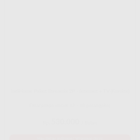
IndiHome Paket Streamix 2P - Internet + TV (Favoite)
Disarankan untuk 12 - 18 perangakat
530.000
Rp.
/ Bulan
Mau Daftar IndiHome? Whatsapp Disini