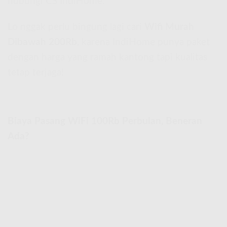
hubungi CS IndiHome.
Lo nggak perlu bingung lagi cari
Wifi Murah
Dibawah 200Rb
, karena IndiHome punya paket
dengan harga yang ramah kantong tapi kualitas
tetap terjaga!
Biaya Pasang WiFi 100Rb Perbulan, Beneran
Ada?