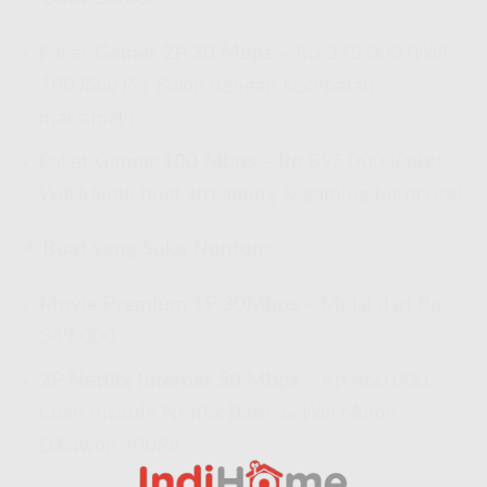
Paket
Gamer 2P 30 Mbps
– Rp 375.000 (
Wifi
100 Ribu Per Bulan
dengan kecepatan
maksimal!)
Paket
Gamer 100 Mbps
– Rp 895.000 (
Paket
Wifi Murah
buat streaming & gaming hardcore)
📌
Buat yang Suka Nonton:
Movie Premium 1P 30Mbps
– Mulai dari Rp
349.000
2P Netflix Internet 50 Mbps
– Rp 460.000,
udah include Netflix Basic &
Wifi Murah
Dibawah 200Rb