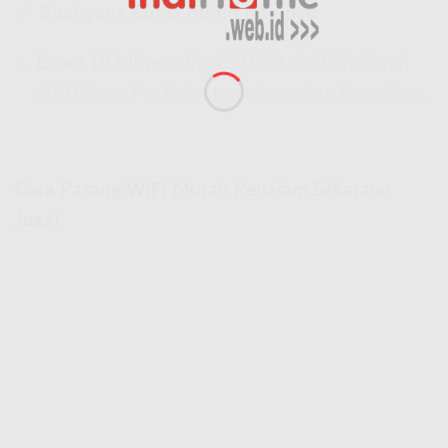
📌
Buat yang Cuma Butuh Internet:
Eznet 10 Mbps
– Rp 150.000 aja!
Wifi Murah
100 Ribuan Per Bulan
buat browsing & medsos.
Cara Pasang WiFi Murah Penajam Sekarang
Juga!