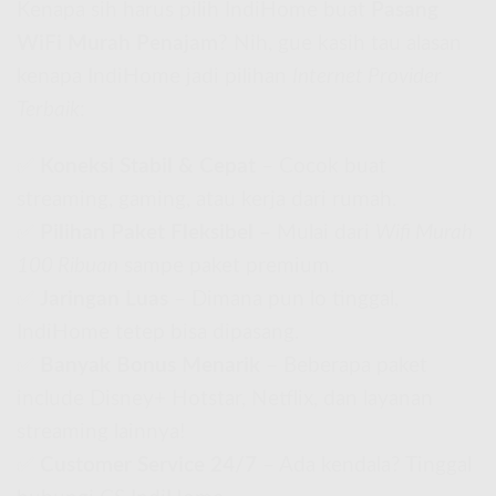
Kenapa sih harus pilih IndiHome buat
Pasang
WiFi Murah Penajam
? Nih, gue kasih tau alasan
kenapa IndiHome jadi pilihan
Internet Provider
Terbaik
:
✅
Koneksi Stabil & Cepat
– Cocok buat
streaming, gaming, atau kerja dari rumah.
✅
Pilihan Paket Fleksibel
– Mulai dari
Wifi Murah
100 Ribuan
sampe paket premium.
✅
Jaringan Luas
– Dimana pun lo tinggal,
IndiHome tetep bisa dipasang.
✅
Banyak Bonus Menarik
– Beberapa paket
include Disney+ Hotstar, Netflix, dan layanan
streaming lainnya!
✅
Customer Service 24/7
– Ada kendala? Tinggal