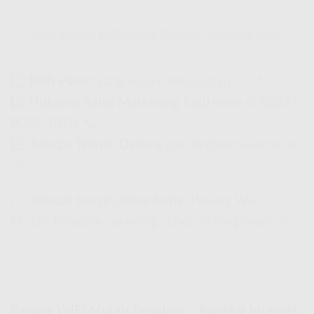
Cara Pasang WiFi Murah Penajam Sekarang Juga!
1️⃣
Pilih Paket
yang sesuai kebutuhan lo. 📌
2️⃣
Hubungi Sales Marketing IndiHome
di
0821-
8088-1070
. 📞
3️⃣
Tunggu Teknisi Datang
dan aktifkan layanan lo!
🚀
👉
Jangan tunggu lama-lama!
Pasang WiFi
Murah Penajam sekarang sebelum harga naik! 🏃
💨
Pasang WiFi Murah Penajam – Koneksi Internet