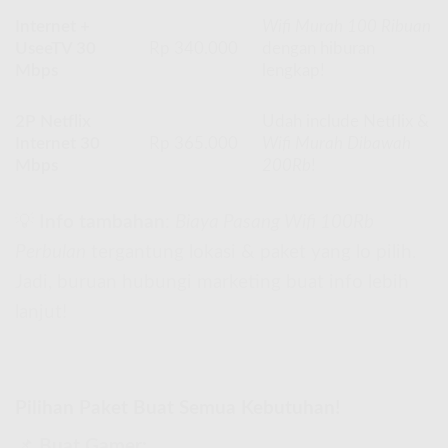
Internet +
Wifi Murah 100 Ribuan
UseeTV 30
Rp 340.000
dengan hiburan
Mbps
lengkap!
2P Netflix
Udah include Netflix &
Internet 30
Rp 365.000
Wifi Murah Dibawah
Mbps
200Rb
!
💡
Info tambahan
:
Biaya Pasang Wifi 100Rb
Perbulan
tergantung lokasi & paket yang lo pilih.
Jadi, buruan hubungi marketing buat info lebih
lanjut!
Pilihan Paket Buat Semua Kebutuhan!
📌
Buat Gamer: