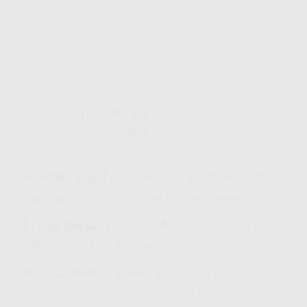
Kenapa Harus Pasang WiFi Murah Penajam di
IndiHome?
Koneksi Stabil & Cepat
🚀 – Dijamin nggak
nge-lag pas streaming atau main game!
Harga Bersahabat
💰 – Ada paket mulai dari
Wifi Murah 100 Ribuan
aja!
Banyak Pilihan Paket
🎯 – Bisa pilih sesuai
kebutuhan lo, dari yang standar sampe