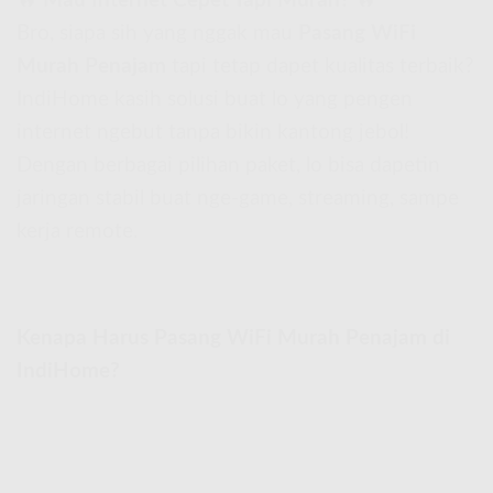
🔥
Mau Internet Cepet Tapi Murah?
🔥
Bro, siapa sih yang nggak mau
Pasang WiFi
Murah Penajam
tapi tetap dapet kualitas terbaik?
IndiHome kasih solusi buat lo yang pengen
internet ngebut tanpa bikin kantong jebol!
Dengan berbagai pilihan paket, lo bisa dapetin
jaringan stabil buat nge-game, streaming, sampe
kerja remote.
Kenapa Harus Pasang WiFi Murah Penajam di
IndiHome?