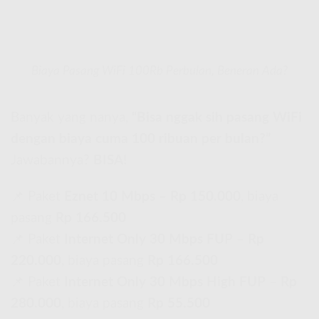
Biaya Pasang WiFi 100Rb Perbulan, Beneran Ada?
Banyak yang nanya,
“Bisa nggak sih pasang WiFi
dengan biaya cuma 100 ribuan per bulan?”
Jawabannya?
BISA!
📌 Paket
Eznet 10 Mbps
–
Rp 150.000
, biaya
pasang
Rp 166.500
📌 Paket
Internet Only 30 Mbps FUP
–
Rp
220.000
, biaya pasang
Rp 166.500
📌 Paket
Internet Only 30 Mbps High FUP
–
Rp
280.000
, biaya pasang
Rp 55.500