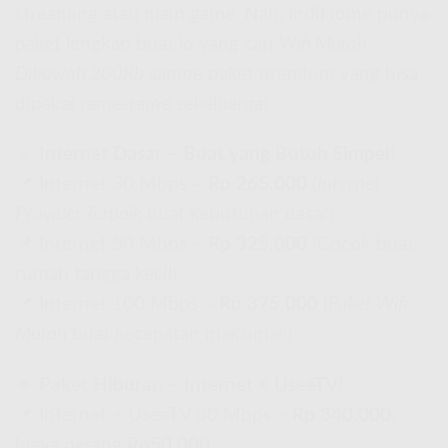
streaming atau main game. Nah, IndiHome punya
paket lengkap buat lo yang cari
Wifi Murah
Dibawah 200Rb
sampe paket premium yang bisa
dipakai rame-rame sekeluarga!
🔹
Internet Dasar – Buat yang Butuh Simpel!
📌 Internet 30 Mbps –
Rp 265.000
(
Internet
Provider Terbaik
buat kebutuhan dasar)
📌 Internet 50 Mbps –
Rp 325.000
(Cocok buat
rumah tangga kecil)
📌 Internet 100 Mbps –
Rp 375.000
(
Paket Wifi
Murah
buat kecepatan maksimal!)
🔹
Paket Hiburan – Internet + UseeTV!
📌 Internet + UseeTV 30 Mbps –
Rp 340.000
,
biaya pasang
Rp50.000