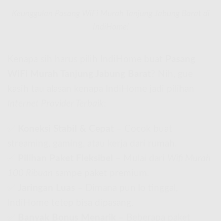
Keunggulan Pasang WiFi Murah Tanjung Jabung Barat di
IndiHome!
Kenapa sih harus pilih IndiHome buat
Pasang
WiFi Murah Tanjung Jabung Barat
? Nih, gue
kasih tau alasan kenapa IndiHome jadi pilihan
Internet Provider Terbaik
:
✅
Koneksi Stabil & Cepat
– Cocok buat
streaming, gaming, atau kerja dari rumah.
✅
Pilihan Paket Fleksibel
– Mulai dari
Wifi Murah
100 Ribuan
sampe paket premium.
✅
Jaringan Luas
– Dimana pun lo tinggal,
IndiHome tetep bisa dipasang.
✅
Banyak Bonus Menarik
– Beberapa paket