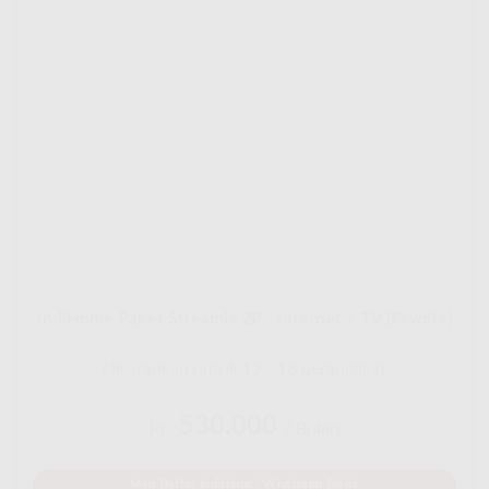
IndiHome Paket Streamix 2P - Internet + TV (Favoite)
Disarankan untuk 12 - 18 perangakat
530.000
Rp.
/ Bulan
Mau Daftar IndiHome? Whatsapp Disini