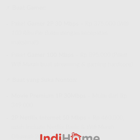
📌
Buat Gamer:
Paket
Gamer 2P 30 Mbps
– Rp 375.000 (
Wifi
100 Ribu Per Bulan
dengan kecepatan
maksimal!)
Paket
Gamer 100 Mbps
– Rp 895.000 (
Paket
Wifi Murah
buat streaming & gaming hardcore)
📌
Buat yang Suka Nonton:
Movie Premium 1P 30Mbps
– Mulai dari Rp
349.000
2P Netflix Internet 50 Mbps
– Rp 460.000,
udah include Netflix Basic &
Wifi Murah
Dibawah 200Rb