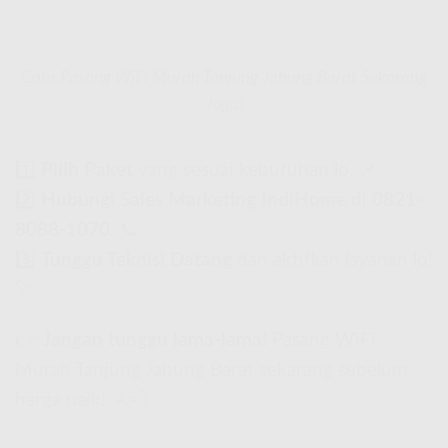
Cara Pasang WiFi Murah Tanjung Jabung Barat Sekarang
Juga!
1️⃣
Pilih Paket
yang sesuai kebutuhan lo. 📌
2️⃣
Hubungi Sales Marketing IndiHome
di
0821-
8088-1070
. 📞
3️⃣
Tunggu Teknisi Datang
dan aktifkan layanan lo!
🚀
👉
Jangan tunggu lama-lama!
Pasang WiFi
Murah Tanjung Jabung Barat sekarang sebelum
harga naik! 🏃💨