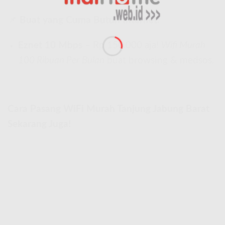
📌
Buat yang Cuma Butuh Internet:
Eznet 10 Mbps
– Rp 150.000 aja!
Wifi Murah
100 Ribuan Per Bulan
buat browsing & medsos.
Cara Pasang WiFi Murah Tanjung Jabung Barat
Sekarang Juga!