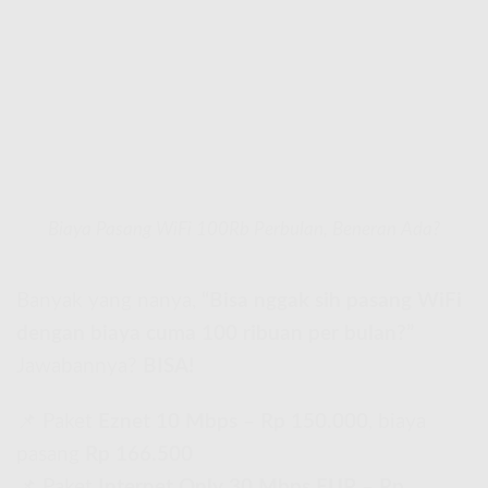
Biaya Pasang WiFi 100Rb Perbulan, Beneran Ada?
Banyak yang nanya,
“Bisa nggak sih pasang WiFi
dengan biaya cuma 100 ribuan per bulan?”
Jawabannya?
BISA!
📌 Paket
Eznet 10 Mbps
–
Rp 150.000
, biaya
pasang
Rp 166.500
📌 Paket
Internet Only 30 Mbps FUP
–
Rp