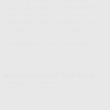
🔥
Mau Internet Cepet Tapi Murah?
🔥
Bro, siapa sih yang nggak mau
Pasang WiFi
Murah Tanjung Jabung Barat
tapi tetap dapet
kualitas terbaik? IndiHome kasih solusi buat lo
yang pengen internet ngebut tanpa bikin
kantong jebol! Dengan berbagai pilihan paket, lo
bisa dapetin jaringan stabil buat nge-game,
streaming, sampe kerja remote.
Kenapa Harus Pasang WiFi Murah Tanjung
Jabung Barat di IndiHome?