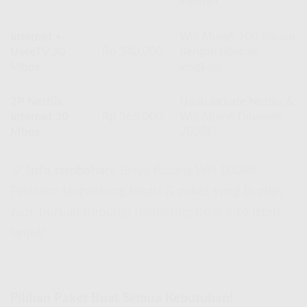
internet
Internet +
Wifi Murah 100 Ribuan
UseeTV 30
Rp 340.000
dengan hiburan
Mbps
lengkap!
2P Netflix
Udah include Netflix &
Internet 30
Rp 365.000
Wifi Murah Dibawah
Mbps
200Rb
!
💡
Info tambahan
:
Biaya Pasang Wifi 100Rb
Perbulan
tergantung lokasi & paket yang lo pilih.
Jadi, buruan hubungi marketing buat info lebih
lanjut!
Pilihan Paket Buat Semua Kebutuhan!