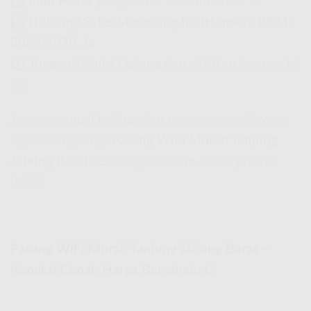
1️⃣
Pilih Paket
yang sesuai kebutuhan lo. 🎯
2️⃣
Hubungi Sales Marketing IndiHome
di
0821-
8088-1070
. 📞
3️⃣
Tunggu Teknisi Datang
dan aktifkan layanan lo!
🚀
Jangan sampai ketinggalan promo menarik yang
lagi berlangsung!
Pasang WiFi Murah Tanjung
Jabung Barat
sekarang sebelum kuota promo
habis!
Pasang WiFi Murah Tanjung Jabung Barat –
Koneksi Cepat, Harga Bersahabat!