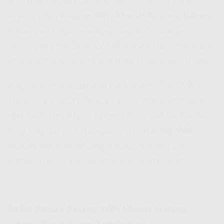
Bro, udah bosen sama koneksi internet yang
lemot? Mau
Pasang WiFi Murah Tanjung Jabung
Barat
tapi takut biayanya mahal? Santai, ada
solusi yang pas buat lo! Sekarang lo bisa nikmatin
internet super kenceng dengan harga bersahabat.
IndiHome hadir dengan berbagai pilihan
Wifi
Murah
yang bisa disesuaikan sama kebutuhan lo,
dari yang cuma buat browsing sampe yang kuat
buat gaming dan streaming HD.
Pasang WiFi
Murah Tanjung Jabung Barat
sekarang dan
nikmatin pengalaman internet tanpa batas!
Paket Pilihan Pasang WiFi Murah Tanjung