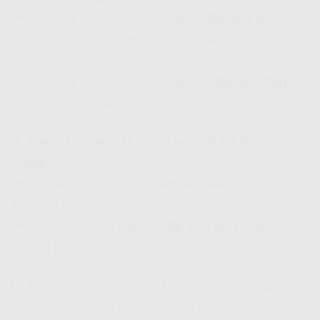
📌 Internet + UseeTV 50 Mbps –
Rp 465.000
(
Wifi
Murah 100 Ribuan Per Bulan
dengan channel
lengkap!)
📌 Internet + UseeTV 100 Mbps –
Rp 485.000
(Internet super kenceng + hiburan nonstop)
🔹
Paket Gamer – Buat Lo yang Suka Main
Game!
📌 Gamer 2P 30 Mbps –
Rp 375.000
(
Wifi 100
Ribu Per Bulan
dengan latensi rendah)
📌 Gamer 2P 100 Mbps –
Rp 895.000
(Paket
spesial buat hardcore gamer!)
Lo bisa pilih paket sesuai kebutuhan lo, tinggal
sesuaikan budget dan aktivitas lo sehari-hari.