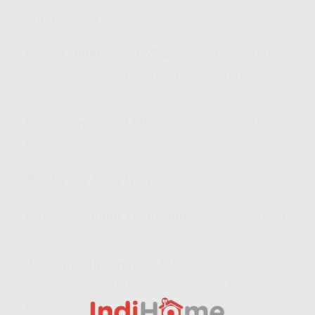
📌
Buat Gamer:
Paket
Gamer 2P 30 Mbps
– Rp 375.000 (
Wifi
100 Ribu Per Bulan
dengan kecepatan
maksimal!)
Paket
Gamer 100 Mbps
– Rp 895.000 (
Paket
Wifi Murah
buat streaming & gaming hardcore)
📌
Buat yang Suka Nonton:
Movie Premium 1P 30Mbps
– Mulai dari Rp
349.000
2P Netflix Internet 50 Mbps
– Rp 460.000,
udah include Netflix Basic &
Wifi Murah
Dibawah 200Rb