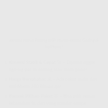
Kenapa Harus Pasang WiFi Murah Kelapa Gading di
IndiHome?
Koneksi Stabil & Cepat
🚀 – Dijamin nggak
nge-lag pas streaming atau main game!
Harga Bersahabat
💰 – Ada paket mulai dari
Wifi Murah 100 Ribuan
aja!
Banyak Pilihan Paket
🎯 – Bisa pilih sesuai
kebutuhan lo, dari yang standar sampe