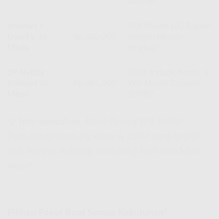
internet
Internet +
Wifi Murah 100 Ribuan
UseeTV 30
Rp 340.000
dengan hiburan
Mbps
lengkap!
2P Netflix
Udah include Netflix &
Internet 30
Rp 365.000
Wifi Murah Dibawah
Mbps
200Rb
!
💡
Info tambahan
:
Biaya Pasang Wifi 100Rb
Perbulan
tergantung lokasi & paket yang lo pilih.
Jadi, buruan hubungi marketing buat info lebih
lanjut!
Pilihan Paket Buat Semua Kebutuhan!