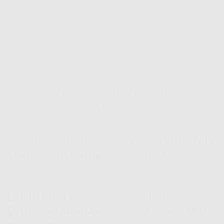
Cara Mudah Pasang WiFi Murah Kelapa Gading Tanpa
Ribet!
Buat lo yang udah nggak sabar buat
Pasang WiFi
Murah Kelapa Gading
, tinggal ikutin langkah
gampang ini:
1️⃣
Pilih Paket
yang sesuai kebutuhan lo. 🎯
2️⃣
Hubungi Sales Marketing IndiHome
di
0821-