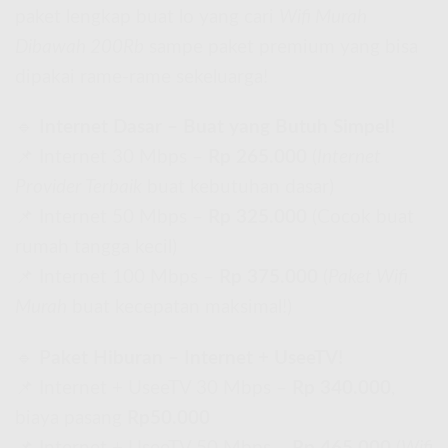
paket lengkap buat lo yang cari
Wifi Murah
Dibawah 200Rb
sampe paket premium yang bisa
dipakai rame-rame sekeluarga!
🔹
Internet Dasar – Buat yang Butuh Simpel!
📌 Internet 30 Mbps –
Rp 265.000
(
Internet
Provider Terbaik
buat kebutuhan dasar)
📌 Internet 50 Mbps –
Rp 325.000
(Cocok buat
rumah tangga kecil)
📌 Internet 100 Mbps –
Rp 375.000
(
Paket Wifi
Murah
buat kecepatan maksimal!)
🔹
Paket Hiburan – Internet + UseeTV!
📌 Internet + UseeTV 30 Mbps –
Rp 340.000
,
biaya pasang
Rp50.000