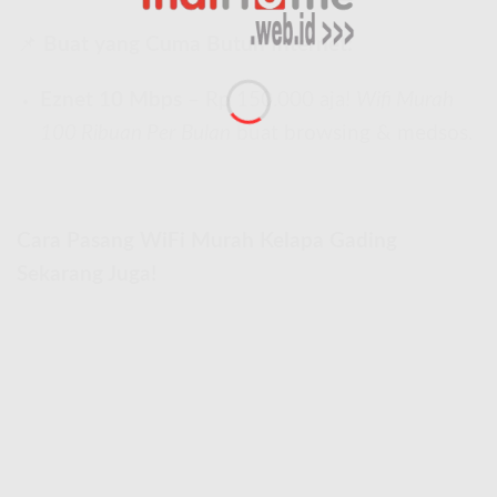
📌
Buat yang Cuma Butuh Internet:
Eznet 10 Mbps
– Rp 150.000 aja!
Wifi Murah
100 Ribuan Per Bulan
buat browsing & medsos.
Cara Pasang WiFi Murah Kelapa Gading
Sekarang Juga!