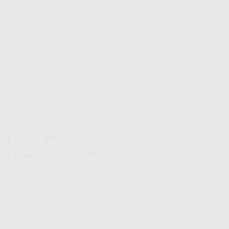
8088-1070
. 📞
3️⃣
Tunggu Teknisi Datang
dan aktifkan layanan lo!
🚀
Jangan sampai ketinggalan promo menarik yang
lagi berlangsung!
Pasang WiFi Murah Kelapa
Gading
sekarang sebelum kuota promo habis!
Pasang WiFi Murah Kelapa Gading – Koneksi
Cepat, Harga Bersahabat!