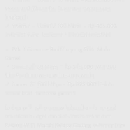
📌 Internet + UseeTV 50 Mbps –
Rp 465.000
(
Wifi
Murah 100 Ribuan Per Bulan
dengan channel
lengkap!)
📌 Internet + UseeTV 100 Mbps –
Rp 485.000
(Internet super kenceng + hiburan nonstop)
🔹
Paket Gamer – Buat Lo yang Suka Main
Game!
📌 Gamer 2P 30 Mbps –
Rp 375.000
(
Wifi 100
Ribu Per Bulan
dengan latensi rendah)
📌 Gamer 2P 100 Mbps –
Rp 895.000
(Paket
spesial buat hardcore gamer!)
Lo bisa pilih paket sesuai kebutuhan lo, tinggal
sesuaikan budget dan aktivitas lo sehari-hari.
Pasang WiFi Murah Kelapa Gading
sekarang juga