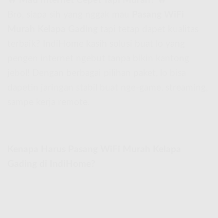
🔥
Mau Internet Cepet Tapi Murah?
🔥
Bro, siapa sih yang nggak mau
Pasang WiFi
Murah Kelapa Gading
tapi tetap dapet kualitas
terbaik? IndiHome kasih solusi buat lo yang
pengen internet ngebut tanpa bikin kantong
jebol! Dengan berbagai pilihan paket, lo bisa
dapetin jaringan stabil buat nge-game, streaming,
sampe kerja remote.
Kenapa Harus Pasang WiFi Murah Kelapa
Gading di IndiHome?