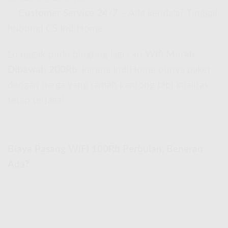
✅
Customer Service 24/7
– Ada kendala? Tinggal
hubungi CS IndiHome.
Lo nggak perlu bingung lagi cari
Wifi Murah
Dibawah 200Rb
, karena IndiHome punya paket
dengan harga yang ramah kantong tapi kualitas
tetap terjaga!
Biaya Pasang WiFi 100Rb Perbulan, Beneran
Ada?