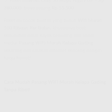
📌 Paket
Internet Only 30 Mbps High FUP
–
Rp
280.000
, biaya pasang
Rp 55.500
Paket ini cocok buat lo yang butuh
Wifi Murah
100 Ribuan Per Bulan
, khususnya buat
kebutuhan dasar kayak browsing dan sosial
media.
Pasang WiFi Murah Kelapa Gading
sekarang dan rasakan internet kenceng dengan
harga hemat!
Cara Mudah Pasang WiFi Murah Kelapa Gading
Tanpa Ribet!