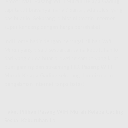
lemot? Mau
Pasang WiFi Murah Kelapa Gading
tapi takut biayanya mahal? Santai, ada solusi yang
pas buat lo! Sekarang lo bisa nikmatin internet
super kenceng dengan harga bersahabat.
IndiHome hadir dengan berbagai pilihan
Wifi
Murah
yang bisa disesuaikan sama kebutuhan lo,
dari yang cuma buat browsing sampe yang kuat
buat gaming dan streaming HD.
Pasang WiFi
Murah Kelapa Gading
sekarang dan nikmatin
pengalaman internet tanpa batas!
Paket Pilihan Pasang WiFi Murah Kelapa Gading
Sesuai Kebutuhan Lo