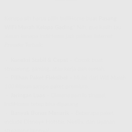
Kenapa sih harus pilih IndiHome buat
Pasang
WiFi Murah Kelapa Gading
? Nih, gue kasih tau
alasan kenapa IndiHome jadi pilihan
Internet
Provider Terbaik
:
✅
Koneksi Stabil & Cepat
– Cocok buat
streaming, gaming, atau kerja dari rumah.
✅
Pilihan Paket Fleksibel
– Mulai dari
Wifi Murah
100 Ribuan
sampe paket premium.
✅
Jaringan Luas
– Dimana pun lo tinggal,
IndiHome tetep bisa dipasang.
✅
Banyak Bonus Menarik
– Beberapa paket
include Disney+ Hotstar, Netflix, dan layanan
streaming lainnya!