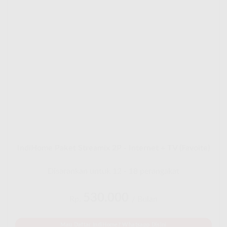
IndiHome Paket Streamix 2P - Internet + TV (Favoite)
Disarankan untuk 12 - 18 perangakat
530.000
Rp.
/ Bulan
Mau Daftar IndiHome? Whatsapp Disini