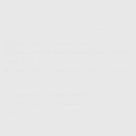
Cara Pasang WiFi Murah Kelapa Gading Sekarang Juga!
1️⃣
Pilih Paket
yang sesuai kebutuhan lo. 📌
2️⃣
Hubungi Sales Marketing IndiHome
di
0821-
8088-1070
. 📞
3️⃣
Tunggu Teknisi Datang
dan aktifkan layanan lo!
🚀
👉
Jangan tunggu lama-lama!
Pasang WiFi
Murah Kelapa Gading sekarang sebelum harga
naik! 🏃💨