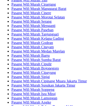
Pasang Wifi Murah Tais
Pasang Wifi Murah Ciranjang
Pasang Wifi Murah Manggarai Barat
Pasang Wifi Murah Cinere
Pasang Wifi Murah Morotai Selatan
Pasang Wifi Murah Serang
Pasang Wifi Murah Menganti
Pasang Wifi Murah Paseban
Pasang Wifi Murah Tanjungsari
Pasang Wifi Murah Kelapa Gading
Pasang Wifi Murah Godean
Pasang Wifi Murah Citayam
Pasang Wifi Murah Medan Marelan
Pasang Wifi Murah Barru
Pasang Wifi Murah Sumba Barat
Pasang Wifi Murah Cipulir
Pasang Wifi Murah Bojonegoro
Pasang Wifi Murah Cipayung
Pasang Wifi Murah Sinjai
Pasang Wifi Murah Cipinang Muara Jakarta Timur
Pasang Wifi Murah Susukan Jakarta Timur
Pasang Wifi Murah Soppeng
Pasang Wifi Murah Isra Miraj
Pasang Wifi Murah Lamongan
Pasang Wifi Murah Angke