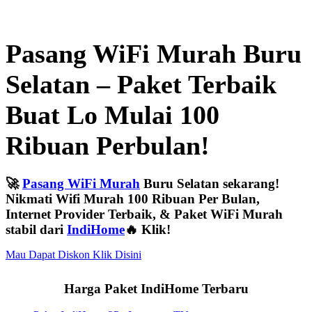
Pasang WiFi Murah Buru
Selatan – Paket Terbaik
Buat Lo Mulai 100
Ribuan Perbulan!
🚀
Pasang WiFi Murah
Buru Selatan sekarang!
Nikmati Wifi Murah 100 Ribuan Per Bulan,
Internet Provider Terbaik, & Paket WiFi Murah
stabil dari
IndiHome
🔥 Klik!
Mau Dapat Diskon Klik Disini
Harga Paket IndiHome Terbaru