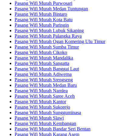
Pasang Wifi Murah Purwosari
Pasang Wifi Murah Medan Tuntungan
Pasang Wifi Murah Bintaro
Pasang Wifi Murah Kota Batu
Pasang Wifi Murah Paringin
Pasang Wifi Murah Lubuk Sikaping
Pasang Wifi Murah Palangka Raya
Pasang Wifi Murah Ogan Komering Ulu Timur
Pasang Wifi Murah Sumba Timur
Pasang Wifi Murah Cikoko
Pasang Wifi Murah Mandalika
Pasang Wifi Murah Sangatta
Pasang Wifi Murah Banggai Laut
Pasang Wifi Murah Adiwerna
Pasang Wifi Murah Srengseng
Pasang Wifi Murah Medan Baru
Pasang Wifi Murah Namlea
Pasang Wifi Murah Saree Aceh
Pasang Wifi Murah Kantor
Pasang Wifi Murah Sukorejo
Pasang Wifi Murah Sungguminasa
Pasang Wifi Murah Slawi
Pasang Wifi Murah Kembangan
Pasang Wifi Murah Bandar Seri Bentan
Pasang Wifi Murah Karang Asem