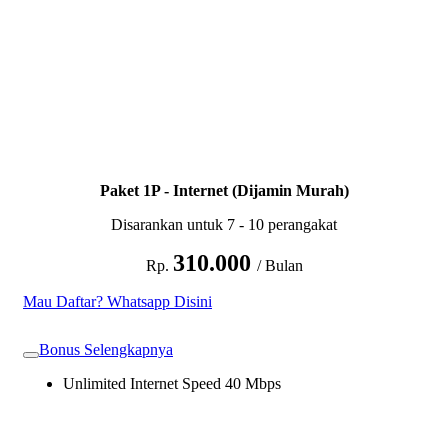
Paket 1P - Internet (Dijamin Murah)
Disarankan untuk 7 - 10 perangakat
310.000
Rp.
/ Bulan
Mau Daftar? Whatsapp Disini
Bonus Selengkapnya
Unlimited Internet Speed 40 Mbps