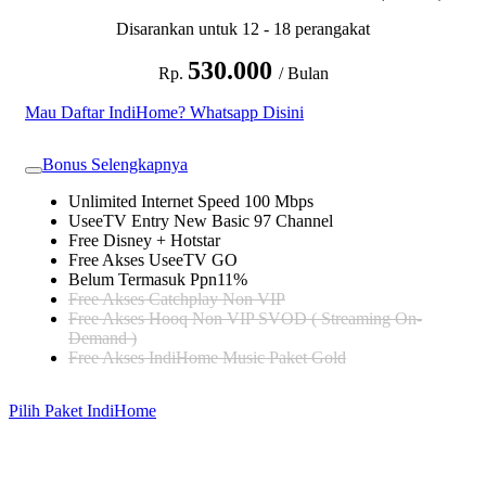
Disarankan untuk 12 - 18 perangakat
530.000
Rp.
/ Bulan
Mau Daftar IndiHome? Whatsapp Disini
Bonus Selengkapnya
Unlimited Internet Speed 100 Mbps
UseeTV Entry New Basic 97 Channel
Free Disney + Hotstar
Free Akses UseeTV GO
Belum Termasuk Ppn11%
Free Akses Catchplay Non VIP
Free Akses Hooq Non VIP SVOD ( Streaming On-
Demand )
Free Akses IndiHome Music Paket Gold
Pilih Paket IndiHome