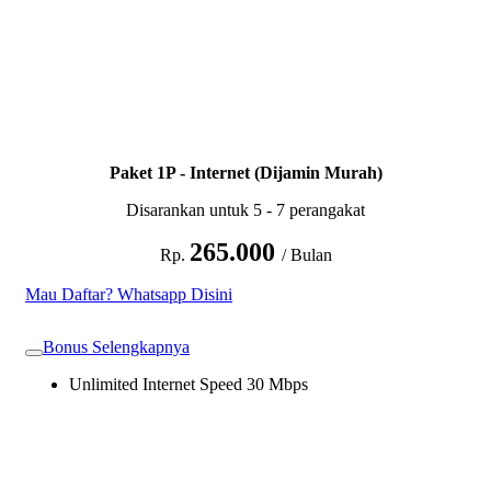
Paket 1P - Internet (Dijamin Murah)
Disarankan untuk 5 - 7 perangakat
265.000
Rp.
/ Bulan
Mau Daftar? Whatsapp Disini
Bonus Selengkapnya
Unlimited Internet Speed 30 Mbps