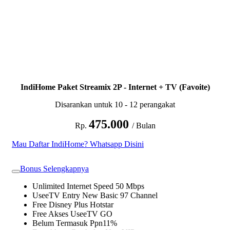
IndiHome Paket Streamix 2P - Internet + TV (Favoite)
Disarankan untuk 10 - 12 perangakat
475.000
Rp.
/ Bulan
Mau Daftar IndiHome? Whatsapp Disini
Bonus Selengkapnya
Unlimited Internet Speed 50 Mbps
UseeTV Entry New Basic 97 Channel
Free Disney Plus Hotstar
Free Akses UseeTV GO
Belum Termasuk Ppn11%