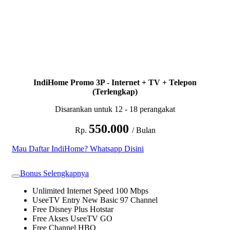
IndiHome Promo 3P - Internet + TV + Telepon
(Terlengkap)
Disarankan untuk 12 - 18 perangakat
550.000
Rp.
/ Bulan
Mau Daftar IndiHome? Whatsapp Disini
Bonus Selengkapnya
Unlimited Internet Speed 100 Mbps
UseeTV Entry New Basic 97 Channel
Free Disney Plus Hotstar
Free Akses UseeTV GO
Free Channel HBO