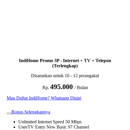
IndiHome Promo 3P - Internet + TV + Telepon
(Terlengkap)
Disarankan untuk 10 - 12 perangakat
495.000
Rp.
/ Bulan
Mau Daftar IndiHome? Whatsapp Disini
Bonus Selengkapnya
Unlimited Internet Speed 50 Mbps
UseeTV Entry New Basic 97 Channel