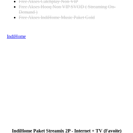
Free Akses Catchplay Non VIP
Free Akses Hooq Non VIP SVOD ( Streaming On-
Demand )
Free Akses IndiHome Music Paket Gold
IndiHome
IndiHome Paket Streamix 2P - Internet + TV (Favoite)