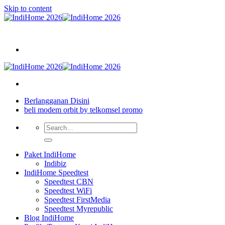
Skip to content
Bagikan artikel ini agar yang lain juga mengetahui apa yang Anda tahu
Berlangganan Disini
beli modem orbit by telkomsel promo
Paket IndiHome
Indibiz
IndiHome Speedtest
Speedtest CBN
Speedtest WiFi
Speedtest FirstMedia
Speedtest Myrepublic
Blog IndiHome