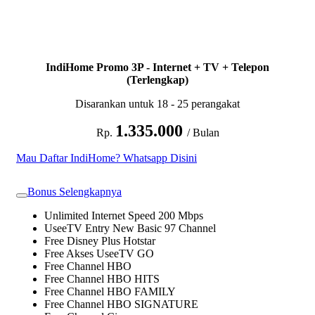
IndiHome Promo 3P - Internet + TV + Telepon
(Terlengkap)
Disarankan untuk 18 - 25 perangakat
1.335.000
Rp.
/ Bulan
Mau Daftar IndiHome? Whatsapp Disini
Bonus Selengkapnya
Unlimited Internet Speed 200 Mbps
UseeTV Entry New Basic 97 Channel
Free Disney Plus Hotstar
Free Akses UseeTV GO
Free Channel HBO
Free Channel HBO HITS
Free Channel HBO FAMILY
Free Channel HBO SIGNATURE