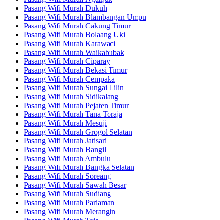
Pasang Wifi Murah Dukuh
Pasang Wifi Murah Blambangan Umpu
Pasang Wifi Murah Cakung Timur
Pasang Wifi Murah Bolaang Uki
Pasang Wifi Murah Karawaci
Pasang Wifi Murah Waikabubak
Pasang Wifi Murah Ciparay
Pasang Wifi Murah Bekasi Timur
Pasang Wifi Murah Cempaka
Pasang Wifi Murah Sungai Lilin
Pasang Wifi Murah Sidikalang
Pasang Wifi Murah Pejaten Timur
Pasang Wifi Murah Tana Toraja
Pasang Wifi Murah Mesuji
Pasang Wifi Murah Grogol Selatan
Pasang Wifi Murah Jatisari
Pasang Wifi Murah Bangil
Pasang Wifi Murah Ambulu
Pasang Wifi Murah Bangka Selatan
Pasang Wifi Murah Soreang
Pasang Wifi Murah Sawah Besar
Pasang Wifi Murah Sudiang
Pasang Wifi Murah Pariaman
Pasang Wifi Murah Merangin