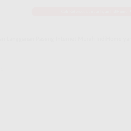
Cek Ketersediaan Jaringan IndiHome
an Langganan Pasang Internet Murah IndiHome ya
me