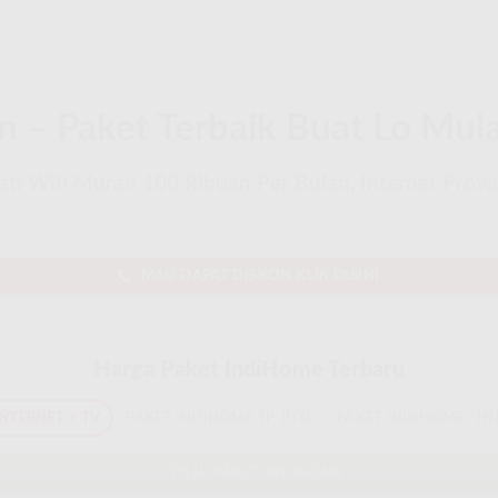
 – Paket Terbaik Buat Lo Mula
i Wifi Murah 100 Ribuan Per Bulan, Internet Provide
MAU DAPAT DISKON KLIK DISINI
Harga Paket IndiHome Terbaru
INTERNET + TV
PAKET INDIHOME 1P JITU
PAKET INDIHOME - IN
PILIH PAKET INDIHOME