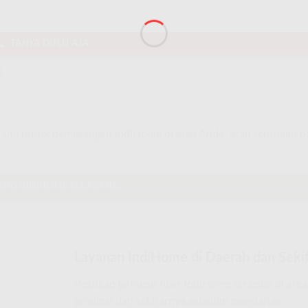
TANYA DULU AJA
.
 Kami untuk pemasangan IndiHome di area Anda, atau tentukan 
ANG INDIHOME SEKARANG
Layanan IndiHome di Daerah dan Sekit
Pastikan jaringan fiber IndiHome tersedia di are
provinsi dan sekitarnya sebelum mendaftar.