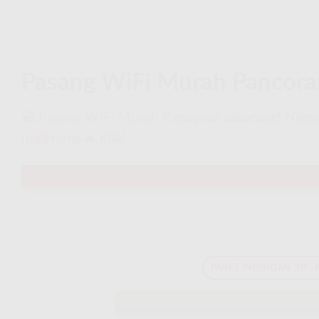
Pasang WiFi Murah Pancoran
🚀
Pasang WiFi Murah
Pancoran sekarang! Nikmat
IndiHome
🔥 Klik!
PAKET INDIHOME 2P - 