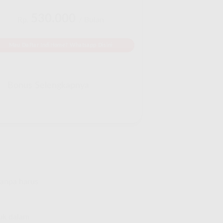
530.000
Rp.
/ Bulan
Mau Daftar IndiHome? Whatsapp Disini
Bonus Selengkapnya
tanpa harus
suk dalam