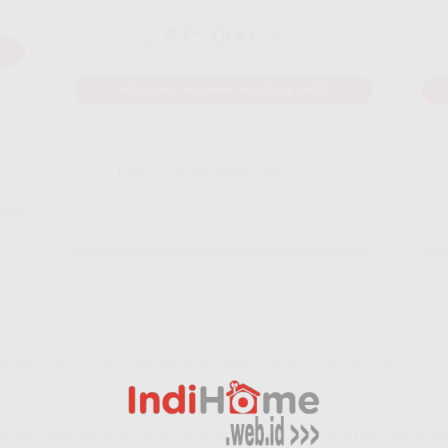
475.000
Rp.
/ Bulan
Mau Daftar IndiHome? Whatsapp Disini
Bonus Selengkapnya
Anda warga yang berkeinginan pemasangan jaringan IndiHome 
e untuk menyediakan akses fiber optik IndiHome di area yang ma