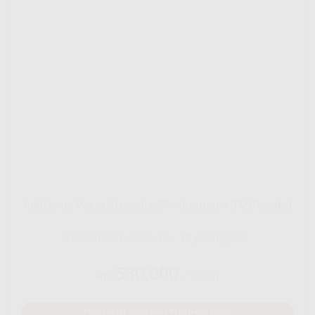
IndiHome Paket Streamix 2P - Internet + TV (Favoite)
Disarankan untuk 12 - 18 perangakat
530.000
Rp.
/ Bulan
Mau Daftar IndiHome? Whatsapp Disini