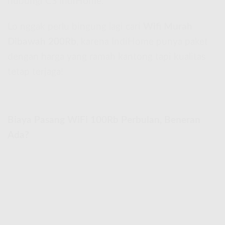
hubungi CS IndiHome.
Lo nggak perlu bingung lagi cari
Wifi Murah
Dibawah 200Rb
, karena IndiHome punya paket
dengan harga yang ramah kantong tapi kualitas
tetap terjaga!
Biaya Pasang WiFi 100Rb Perbulan, Beneran
Ada?