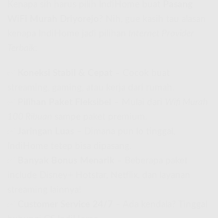
Kenapa sih harus pilih IndiHome buat
Pasang
WiFi Murah Driyorejo
? Nih, gue kasih tau alasan
kenapa IndiHome jadi pilihan
Internet Provider
Terbaik
:
✅
Koneksi Stabil & Cepat
– Cocok buat
streaming, gaming, atau kerja dari rumah.
✅
Pilihan Paket Fleksibel
– Mulai dari
Wifi Murah
100 Ribuan
sampe paket premium.
✅
Jaringan Luas
– Dimana pun lo tinggal,
IndiHome tetep bisa dipasang.
✅
Banyak Bonus Menarik
– Beberapa paket
include Disney+ Hotstar, Netflix, dan layanan
streaming lainnya!
✅
Customer Service 24/7
– Ada kendala? Tinggal