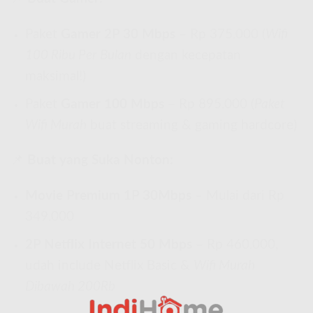
Paket
Gamer 2P 30 Mbps
– Rp 375.000 (
Wifi
100 Ribu Per Bulan
dengan kecepatan
maksimal!)
Paket
Gamer 100 Mbps
– Rp 895.000 (
Paket
Wifi Murah
buat streaming & gaming hardcore)
📌
Buat yang Suka Nonton:
Movie Premium 1P 30Mbps
– Mulai dari Rp
349.000
2P Netflix Internet 50 Mbps
– Rp 460.000,
udah include Netflix Basic &
Wifi Murah
Dibawah 200Rb