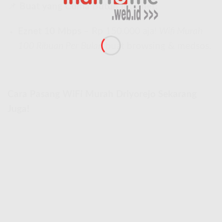
📌
Buat yang Cuma Butuh Internet:
Eznet 10 Mbps
– Rp 150.000 aja!
Wifi Murah
100 Ribuan Per Bulan
buat browsing & medsos.
Cara Pasang WiFi Murah Driyorejo Sekarang
Juga!