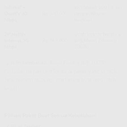
Internet +
Wifi Murah 100 Ribuan
UseeTV 30
Rp 340.000
dengan hiburan
Mbps
lengkap!
2P Netflix
Udah include Netflix &
Internet 30
Rp 365.000
Wifi Murah Dibawah
Mbps
200Rb
!
💡
Info tambahan
:
Biaya Pasang Wifi 100Rb
Perbulan
tergantung lokasi & paket yang lo pilih.
Jadi, buruan hubungi marketing buat info lebih
lanjut!
Pilihan Paket Buat Semua Kebutuhan!
📌
Buat Gamer: