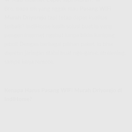
🔥
Mau Internet Cepet Tapi Murah?
🔥
Bro, siapa sih yang nggak mau
Pasang WiFi
Murah Driyorejo
tapi tetap dapet kualitas
terbaik? IndiHome kasih solusi buat lo yang
pengen internet ngebut tanpa bikin kantong
jebol! Dengan berbagai pilihan paket, lo bisa
dapetin jaringan stabil buat nge-game, streaming,
sampe kerja remote.
Kenapa Harus Pasang WiFi Murah Driyorejo di
IndiHome?