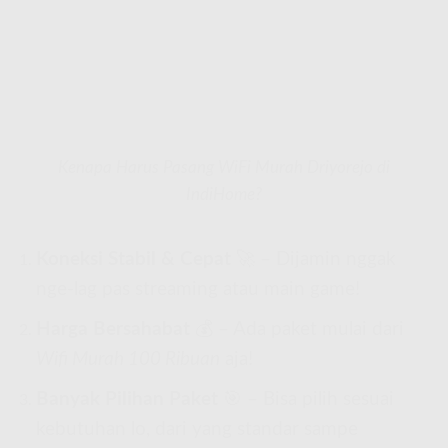
Kenapa Harus Pasang WiFi Murah Driyorejo di
IndiHome?
Koneksi Stabil & Cepat
🚀 – Dijamin nggak
nge-lag pas streaming atau main game!
Harga Bersahabat
💰 – Ada paket mulai dari
Wifi Murah 100 Ribuan
aja!
Banyak Pilihan Paket
🎯 – Bisa pilih sesuai
kebutuhan lo, dari yang standar sampe