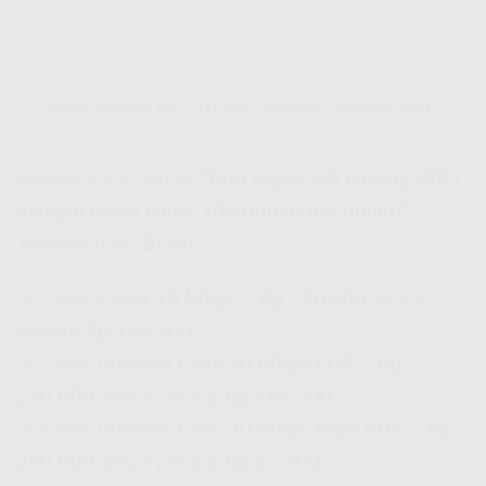
Biaya Pasang WiFi 100Rb Perbulan, Beneran Ada?
Banyak yang nanya,
“Bisa nggak sih pasang WiFi
dengan biaya cuma 100 ribuan per bulan?”
Jawabannya?
BISA!
📌 Paket
Eznet 10 Mbps
–
Rp 150.000
, biaya
pasang
Rp 166.500
📌 Paket
Internet Only 30 Mbps FUP
–
Rp
220.000
, biaya pasang
Rp 166.500
📌 Paket
Internet Only 30 Mbps High FUP
–
Rp
280.000
, biaya pasang
Rp 55.500