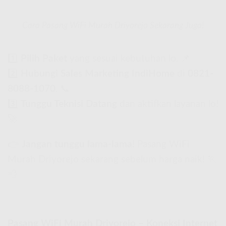
Cara Pasang WiFi Murah Driyorejo Sekarang Juga!
1️⃣
Pilih Paket
yang sesuai kebutuhan lo. 📌
2️⃣
Hubungi Sales Marketing IndiHome
di
0821-
8088-1070
. 📞
3️⃣
Tunggu Teknisi Datang
dan aktifkan layanan lo!
🚀
👉
Jangan tunggu lama-lama!
Pasang WiFi
Murah Driyorejo sekarang sebelum harga naik! 🏃
💨
Pasang WiFi Murah Driyorejo – Koneksi Internet