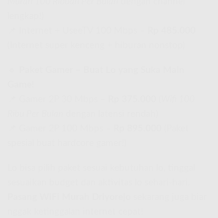
Murah 100 Ribuan Per Bulan
dengan channel
lengkap!)
📌 Internet + UseeTV 100 Mbps –
Rp 485.000
(Internet super kenceng + hiburan nonstop)
🔹
Paket Gamer – Buat Lo yang Suka Main
Game!
📌 Gamer 2P 30 Mbps –
Rp 375.000
(
Wifi 100
Ribu Per Bulan
dengan latensi rendah)
📌 Gamer 2P 100 Mbps –
Rp 895.000
(Paket
spesial buat hardcore gamer!)
Lo bisa pilih paket sesuai kebutuhan lo, tinggal
sesuaikan budget dan aktivitas lo sehari-hari.
Pasang WiFi Murah Driyorejo
sekarang juga biar
nggak ketinggalan internet cepat!