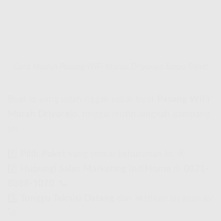
Cara Mudah Pasang WiFi Murah Driyorejo Tanpa Ribet!
Buat lo yang udah nggak sabar buat
Pasang WiFi
Murah Driyorejo
, tinggal ikutin langkah gampang
ini:
1️⃣
Pilih Paket
yang sesuai kebutuhan lo. 🎯
2️⃣
Hubungi Sales Marketing IndiHome
di
0821-
8088-1070
. 📞
3️⃣
Tunggu Teknisi Datang
dan aktifkan layanan lo!
🚀