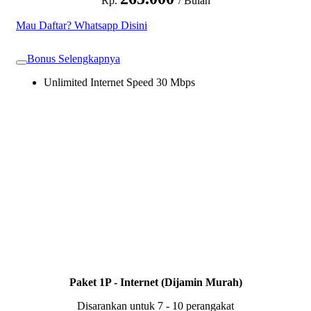
Rp.
/ Bulan
Mau Daftar? Whatsapp Disini
Bonus Selengkapnya
Unlimited Internet Speed 30 Mbps
Paket 1P - Internet (Dijamin Murah)
Disarankan untuk 7 - 10 perangakat