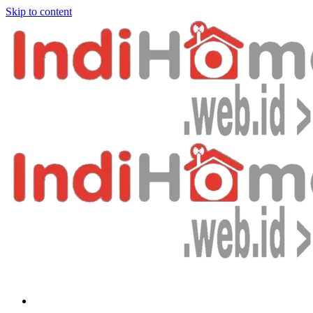
Skip to content
Bagikan artikel ini agar yang lain juga mengetahui apa yang Anda tahu