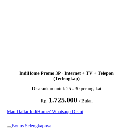
IndiHome Promo 3P - Internet + TV + Telepon
(Terlengkap)
Disarankan untuk 25 - 30 perangakat
1.725.000
Rp.
/ Bulan
Mau Daftar IndiHome? Whatsapp Disini
Bonus Selengkapnya