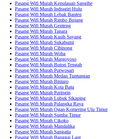
Pasang Wifi Murah Kepulauan Sangihe
Pasang Wifi Murah Indragiri Hulu
Pasang Wifi Murah Lebak Banten
Pasang Wifi Murah Rimbo Bujang
Pasang Wifi Murah Genteng
Pasang Wifi Murah Tanara
Pasang Wifi Murah Kasih Sayang
Pasang Wifi Murah Sukabumi
Pasang Wifi Murah Cibinong
Pasang Wifi Murah Woha
Pasang Wifi Murah Margoyoso
Pasang Wifi Murah Buton Tengah
Pasang Wifi Murah Purwosari
Pasang Wifi Murah Medan Tuntungan
Pasang Wifi Murah Bintaro
Pasang Wifi Murah Kota Batu
Pasang Wifi Murah Paringin
Pasang Wifi Murah Lubuk Sikaping
Pasang Wifi Murah Palangka Raya
Pasang Wifi Murah Ogan Komering Ulu Timur
Pasang Wifi Murah Sumba Timur
Pasang Wifi Murah Cikoko
Pasang Wifi Murah Mandalika
Pasang Wifi Murah Sangatta
Pasang Wifi Murah Banggai Laut