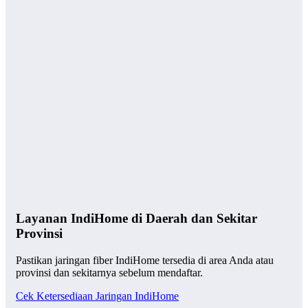
Layanan IndiHome di Daerah dan Sekitar
Provinsi
Pastikan jaringan fiber IndiHome tersedia di area Anda atau
provinsi dan sekitarnya sebelum mendaftar.
Cek Ketersediaan Jaringan IndiHome