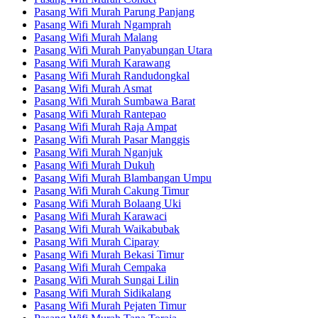
Pasang Wifi Murah Parung Panjang
Pasang Wifi Murah Ngamprah
Pasang Wifi Murah Malang
Pasang Wifi Murah Panyabungan Utara
Pasang Wifi Murah Karawang
Pasang Wifi Murah Randudongkal
Pasang Wifi Murah Asmat
Pasang Wifi Murah Sumbawa Barat
Pasang Wifi Murah Rantepao
Pasang Wifi Murah Raja Ampat
Pasang Wifi Murah Pasar Manggis
Pasang Wifi Murah Nganjuk
Pasang Wifi Murah Dukuh
Pasang Wifi Murah Blambangan Umpu
Pasang Wifi Murah Cakung Timur
Pasang Wifi Murah Bolaang Uki
Pasang Wifi Murah Karawaci
Pasang Wifi Murah Waikabubak
Pasang Wifi Murah Ciparay
Pasang Wifi Murah Bekasi Timur
Pasang Wifi Murah Cempaka
Pasang Wifi Murah Sungai Lilin
Pasang Wifi Murah Sidikalang
Pasang Wifi Murah Pejaten Timur