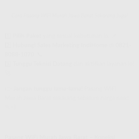
Cara Pasang WiFi Murah Jawa Barat Sekarang Juga!
1️⃣
Pilih Paket
yang sesuai kebutuhan lo. 📌
2️⃣
Hubungi Sales Marketing IndiHome
di
0821-
8088-1070
. 📞
3️⃣
Tunggu Teknisi Datang
dan aktifkan layanan lo!
🚀
👉
Jangan tunggu lama-lama!
Pasang WiFi
Murah Jawa Barat sekarang sebelum harga naik!
🏃💨
Pasang WiFi Murah Jawa Barat – Koneksi