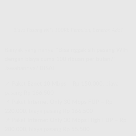
Biaya Pasang WiFi 100Rb Perbulan, Beneran Ada?
Banyak yang nanya,
“Bisa nggak sih pasang WiFi
dengan biaya cuma 100 ribuan per bulan?”
Jawabannya?
BISA!
📌 Paket
Eznet 10 Mbps
–
Rp 150.000
, biaya
pasang
Rp 166.500
📌 Paket
Internet Only 30 Mbps FUP
–
Rp
220.000
, biaya pasang
Rp 166.500
📌 Paket
Internet Only 30 Mbps High FUP
–
Rp
280.000
, biaya pasang
Rp 55.500