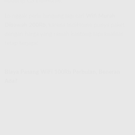
hubungi CS IndiHome.
Lo nggak perlu bingung lagi cari
Wifi Murah
Dibawah 200Rb
, karena IndiHome punya paket
dengan harga yang ramah kantong tapi kualitas
tetap terjaga!
Biaya Pasang WiFi 100Rb Perbulan, Beneran
Ada?