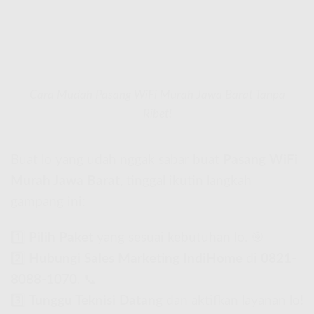
Cara Mudah Pasang WiFi Murah Jawa Barat Tanpa
Ribet!
Buat lo yang udah nggak sabar buat
Pasang WiFi
Murah Jawa Barat
, tinggal ikutin langkah
gampang ini:
1️⃣
Pilih Paket
yang sesuai kebutuhan lo. 🎯
2️⃣
Hubungi Sales Marketing IndiHome
di
0821-
8088-1070
. 📞
3️⃣
Tunggu Teknisi Datang
dan aktifkan layanan lo!