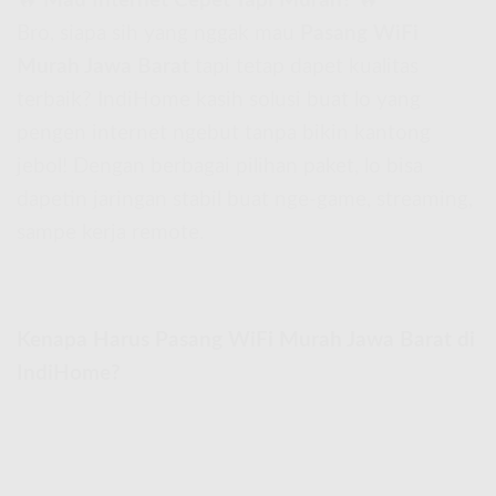
🔥
Mau Internet Cepet Tapi Murah?
🔥
Bro, siapa sih yang nggak mau
Pasang WiFi
Murah Jawa Barat
tapi tetap dapet kualitas
terbaik? IndiHome kasih solusi buat lo yang
pengen internet ngebut tanpa bikin kantong
jebol! Dengan berbagai pilihan paket, lo bisa
dapetin jaringan stabil buat nge-game, streaming,
sampe kerja remote.
Kenapa Harus Pasang WiFi Murah Jawa Barat di
IndiHome?