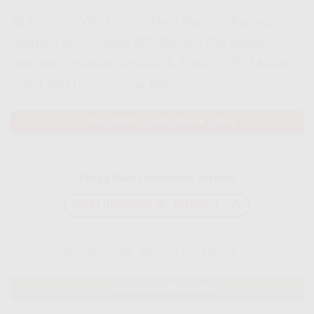
🚀
Pasang WiFi Murah
Jawa Barat sekarang!
Nikmati Wifi Murah 100 Ribuan Per Bulan,
Internet Provider Terbaik, & Paket WiFi Murah
stabil dari
IndiHome
🔥 Klik!
MAU DAPAT DISKON KLIK DISINI
Harga Paket IndiHome Terbaru
PAKET INDIHOME 2P - INTERNET + TV
PAKET INDIHOME 1P JITU
PAKET INDIHOME - INTERNET + TELEPON + TV
PILIH PAKET INDIHOME