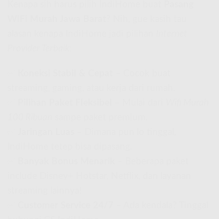
Kenapa sih harus pilih IndiHome buat
Pasang
WiFi Murah Jawa Barat
? Nih, gue kasih tau
alasan kenapa IndiHome jadi pilihan
Internet
Provider Terbaik
:
✅
Koneksi Stabil & Cepat
– Cocok buat
streaming, gaming, atau kerja dari rumah.
✅
Pilihan Paket Fleksibel
– Mulai dari
Wifi Murah
100 Ribuan
sampe paket premium.
✅
Jaringan Luas
– Dimana pun lo tinggal,
IndiHome tetep bisa dipasang.
✅
Banyak Bonus Menarik
– Beberapa paket
include Disney+ Hotstar, Netflix, dan layanan
streaming lainnya!
✅
Customer Service 24/7
– Ada kendala? Tinggal