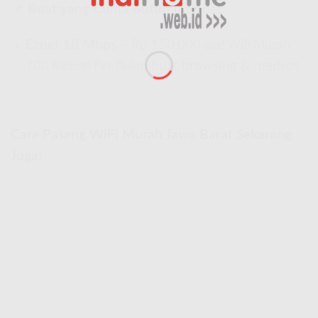
📌
Buat yang Cuma Butuh Internet:
Eznet 10 Mbps
– Rp 150.000 aja!
Wifi Murah
100 Ribuan Per Bulan
buat browsing & medsos.
Cara Pasang WiFi Murah Jawa Barat Sekarang
Juga!