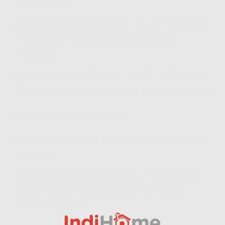
Paket
Gamer 2P 30 Mbps
– Rp 375.000 (
Wifi
100 Ribu Per Bulan
dengan kecepatan
maksimal!)
Paket
Gamer 100 Mbps
– Rp 895.000 (
Paket
Wifi Murah
buat streaming & gaming hardcore)
📌
Buat yang Suka Nonton:
Movie Premium 1P 30Mbps
– Mulai dari Rp
349.000
2P Netflix Internet 50 Mbps
– Rp 460.000,
udah include Netflix Basic &
Wifi Murah
Dibawah 200Rb