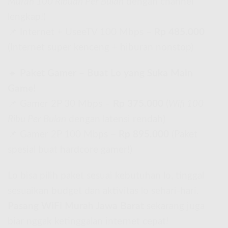
Murah 100 Ribuan Per Bulan
dengan channel
lengkap!)
📌 Internet + UseeTV 100 Mbps –
Rp 485.000
(Internet super kenceng + hiburan nonstop)
🔹
Paket Gamer – Buat Lo yang Suka Main
Game!
📌 Gamer 2P 30 Mbps –
Rp 375.000
(
Wifi 100
Ribu Per Bulan
dengan latensi rendah)
📌 Gamer 2P 100 Mbps –
Rp 895.000
(Paket
spesial buat hardcore gamer!)
Lo bisa pilih paket sesuai kebutuhan lo, tinggal
sesuaikan budget dan aktivitas lo sehari-hari.
Pasang WiFi Murah Jawa Barat
sekarang juga
biar nggak ketinggalan internet cepat!