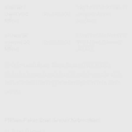
Internet +
Wifi Murah 100 Ribuan
UseeTV 30
Rp 340.000
dengan hiburan
Mbps
lengkap!
2P Netflix
Udah include Netflix &
Internet 30
Rp 365.000
Wifi Murah Dibawah
Mbps
200Rb
!
💡
Info tambahan
:
Biaya Pasang Wifi 100Rb
Perbulan
tergantung lokasi & paket yang lo pilih.
Jadi, buruan hubungi marketing buat info lebih
lanjut!
Pilihan Paket Buat Semua Kebutuhan!
📌
Buat Gamer: