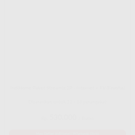
IndiHome Paket Streamix 2P - Internet + TV (Favoite)
Disarankan untuk 12 - 18 perangakat
530.000
Rp.
/ Bulan
Mau Daftar IndiHome? Whatsapp Disini