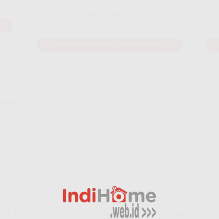
475.000
Rp.
/ Bulan
Mau Daftar IndiHome? Whatsapp Disini
Bonus Selengkapnya
Anda warga yang berkeinginan pemasangan jaringan IndiHome 
e untuk menyediakan akses fiber optik IndiHome di area yang ma