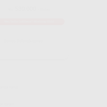
530.000
Rp.
/ Bulan
Mau Daftar IndiHome? Whatsapp Disini
Bonus Selengkapnya
tanpa harus
suk dalam