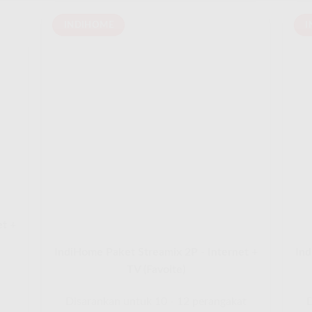
INDIHOME
I
et +
IndiHome Paket Streamix 2P - Internet +
Ind
TV (Favoite)
Disarankan untuk 10 - 12 perangakat
D