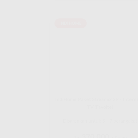
INDIHOME
IndiHome Paket Streamix 2P - Intern
TV (Favoite)
Disarankan untuk 5 - 7 perangakat
370.000