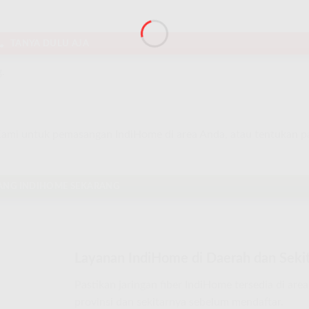
TANYA DULU AJA
.
 Kami untuk pemasangan IndiHome di area Anda, atau tentukan 
ANG INDIHOME SEKARANG
Layanan IndiHome di Daerah dan Sekit
Pastikan jaringan fiber IndiHome tersedia di are
provinsi dan sekitarnya sebelum mendaftar.