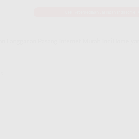
Cek Ketersediaan Jaringan IndiHome
an Langganan Pasang Internet Murah IndiHome ya
me