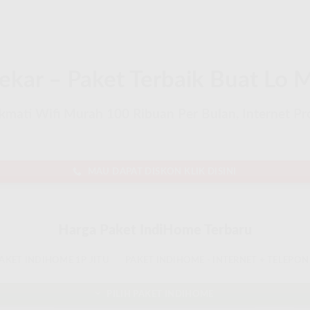
ar – Paket Terbaik Buat Lo M
ati Wifi Murah 100 Ribuan Per Bulan, Internet Prov
MAU DAPAT DISKON KLIK DISINI
Harga Paket IndiHome Terbaru
AKET INDIHOME 1P JITU
PAKET INDIHOME - INTERNET + TELEPON
PILIH PAKET INDIHOME