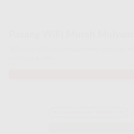
Pasang WiFi Murah Mulyamek
🚀
Pasang WiFi Murah
Mulyamekar sekarang! Nikm
IndiHome
🔥 Klik!
PAKET INDIHOME 2P - INTERNET + TV
P